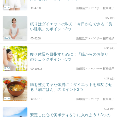
BLOG
4730
脳腸活アドバイザー 桜華純子
5/7 (金)
眠りはダイエットの味方！今日からできる「良
い睡眠」のポイント3つ
BLOG
4260
脳腸活アドバイザー 桜華純子
4/30 (金)
痩せ体質を目指すために！「腸からのお便り」
のチェックポイント5つ
BLOG
10315
脳腸活アドバイザー 桜華純子
4/23 (金)
腸を整えてヤセ体質に！ダイエットを成功させ
る「朝ごはん」のポイント3つ
BLOG
37016
脳腸活アドバイザー 桜華純子
4/16 (金)
安定した心で美ボディを手に入れよう！3つの