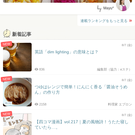
by:
Mayu*
連載ランキングをもっと見る
新着記事
NEW
8/7 (金)
英語「dim lighting」の意味とは？
836
編集部（協力：eステ）
NEW
8/7 (金)
つゆはレンジで簡単！にんにく香る「醤油そうめ
ん」の作り方
BLOG
2158
料理家 エプロン
NEW
8/7 (金)
【四コマ漫画】vol.217｜夏の風物詩！うたた寝し
ていたら…。