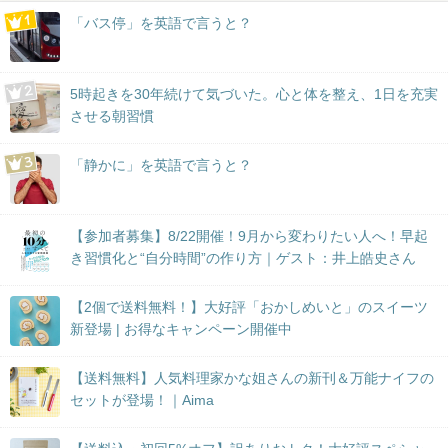
「バス停」を英語で言うと？
5時起きを30年続けて気づいた。心と体を整え、1日を充実
させる朝習慣
「静かに」を英語で言うと？
【参加者募集】8/22開催！9月から変わりたい人へ！早起
き習慣化と“自分時間”の作り方｜ゲスト：井上皓史さん
【2個で送料無料！】大好評「おかしめいと」のスイーツ
新登場 | お得なキャンペーン開催中
【送料無料】人気料理家かな姐さんの新刊＆万能ナイフの
セットが登場！｜Aima