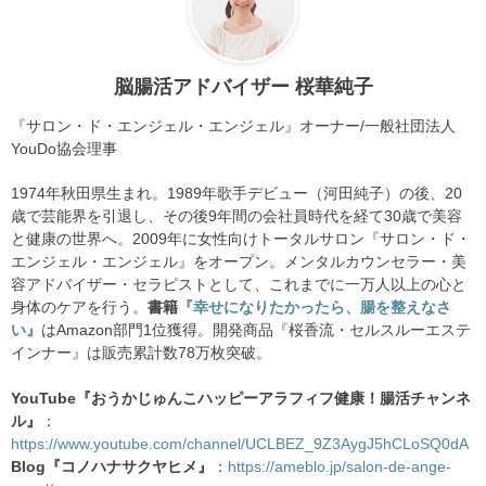
脳腸活アドバイザー 桜華純子
『サロン・ド・エンジェル・エンジェル』オーナー/一般社団法人
YouDo協会理事
1974年秋田県生まれ。1989年歌手デビュー（河田純子）の後、20
歳で芸能界を引退し、その後9年間の会社員時代を経て30歳で美容
と健康の世界へ。2009年に女性向けトータルサロン『サロン・ド・
エンジェル・エンジェル』をオープン。メンタルカウンセラー・美
容アドバイザー・セラピストとして、これまでに一万人以上の心と
身体のケアを行う。
書籍
『幸せになりたかったら、腸を整えなさ
い』
はAmazon部門1位獲得。開発商品『桜香流・セルスルーエステ
インナー』は販売累計数78万枚突破。
YouTube『おうかじゅんこハッピーアラフィフ健康！腸活チャンネ
ル』
：
https://www.youtube.com/channel/UCLBEZ_9Z3AygJ5hCLoSQ0dA
Blog『コノハナサクヤヒメ』
：
https://ameblo.jp/salon-de-ange-