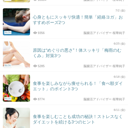
7/2 (金)
心身ともにスッキリ快適！簡単「経絡ヨガ」お
すすめポーズ2つ
BLOG
9356
脳腸活アドバイザー 桜華純子
6/25 (金)
原因は“めぐりの悪さ”！体スッキリ「梅雨のむ
くみ」対策3つ
BLOG
5285
脳腸活アドバイザー 桜華純子
6/18 (金)
食事を楽しみながら痩せられる！「食べ順ダイ
エット」のポイント3つ
BLOG
8774
脳腸活アドバイザー 桜華純子
6/11 (金)
食事を楽しむことも成功の秘訣！ストレスなく
ダイエットを続ける3つのヒント