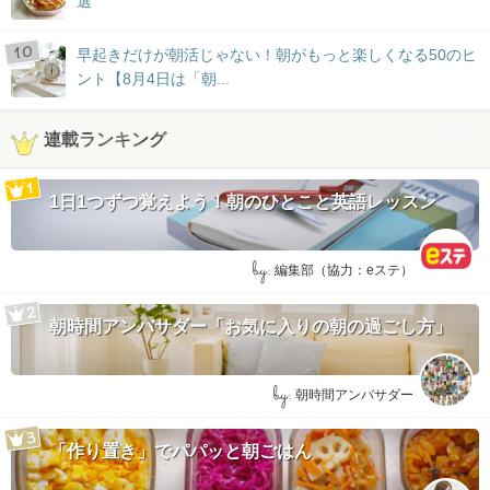
選
早起きだけが朝活じゃない！朝がもっと楽しくなる50のヒ
ント【8月4日は「朝...
連載ランキング
1日1つずつ覚えよう！朝のひとこと英語レッスン
by:
編集部（協力：eステ）
朝時間アンバサダー「お気に入りの朝の過ごし方」
by:
朝時間アンバサダー
「作り置き」でパパッと朝ごはん