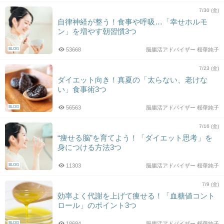
7/30 (金)
自律神経が整う！食事や呼吸…「幸せホルモ
ン」を増やす朝習慣3つ
BLOG
53668
脳腸活アドバイザー 桜華純子
7/23 (金)
ダイエット向き！真夏の「太らない、老けな
い」食事術3つ
BLOG
56563
脳腸活アドバイザー 桜華純子
7/16 (金)
“痩せる脳”を育てよう！「ダイエット思考」を
身につける方法3つ
BLOG
11303
脳腸活アドバイザー 桜華純子
7/9 (金)
効率よく代謝を上げて痩せる！「血糖値コント
ロール」のポイント3つ
BLOG
18684
脳腸活アドバイザー 桜華純子