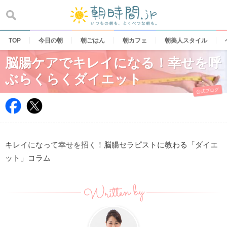
Skip
to
content
TOP
今日の朝
朝ごはん
朝カフェ
朝美人スタイル
脳腸ケアでキレイになる！幸せを呼
ぶらくらくダイエット
公式ブログ
キレイになって幸せを招く！脳腸セラピストに教わる「ダイエ
ット」コラム
Written by