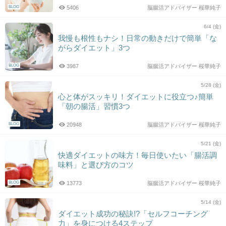
BLOG
5406
脳腸活アドバイザー 桜華純子
6/4 (金)
我慢も根性もナシ！日常の動きだけで簡単「な
がらダイエット」3つ
BLOG
3987
脳腸活アドバイザー 桜華純子
5/28 (金)
心と体がスッキリ！ダイエットに役立つ♪簡単
「朝の腸活」習慣3つ
BLOG
20948
脳腸活アドバイザー 桜華純子
5/21 (金)
快適ダイエットの味方！毎日使いたい「腸活調
味料」と選び方のコツ
BLOG
13773
脳腸活アドバイザー 桜華純子
5/14 (金)
ダイエット成功の秘訣!?「セルフコーチング
力」を身につける4ステップ