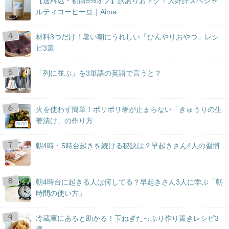
【送料込・初回5%オフ】訳ありおトク！大好評スペシャ
ルティコーヒー豆｜Aima
材料3つだけ！暑い朝にうれしい「ひんやりおやつ」レシ
ピ3選
「列に並ぶ」を3単語の英語で言うと？
火を使わず簡単！ポリポリ箸が止まらない「きゅうりの生
姜漬け」の作り方
BLOG
朝4時・5時台起きを続ける秘訣は？早起きさん4人の習慣
朝4時台に起きる人は何してる？早起きさん3人に学ぶ「朝
時間の使い方」
冷蔵庫にあると助かる！玉ねぎたっぷり作り置きレシピ3