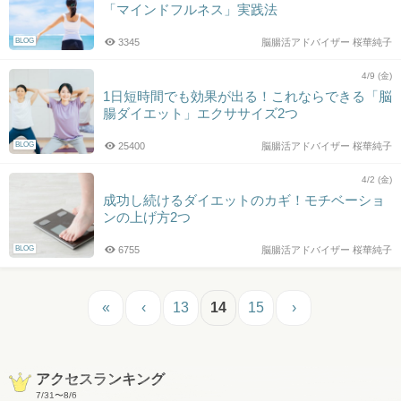
「マインドフルネス」実践法
BLOG
3345
脳腸活アドバイザー 桜華純子
4/9 (金)
1日短時間でも効果が出る！これならできる「脳
腸ダイエット」エクササイズ2つ
BLOG
25400
脳腸活アドバイザー 桜華純子
4/2 (金)
成功し続けるダイエットのカギ！モチベーショ
ンの上げ方2つ
BLOG
6755
脳腸活アドバイザー 桜華純子
«
‹
13
14
15
›
アクセスランキング
7/31
〜
8/6