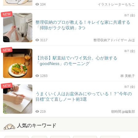
104
イラストレーターもちこ
NEW
8/7 (金)
整理収納のプロが教える！キレイな家に共通する
「掃除がラクな収納」3つ
3117
整理収納アドバイザー みほ
NEW
8/7 (金)
【渋谷】駅直結でハワイ気分。心が旅する
「goodNess」のモーニング
1283
林 美帆子
NEW
8/7 (金)
うまくいく人はお盆休みにやっている！？”今年の
目標”立て直しノート術3選
219
朝時間.jp編集部
人気のキーワード