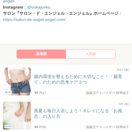
angel/
Instagram
：
@oukajunko
サロン『サロン・ド・エンジェル・エンジェル』ホームページ
：
https://salon-de-angel-angel.com/
新着順
人気順
8/13 (金)
腸内環境を整えるために大切なこと！「腸育
て」のための思考ケア３つ
BLOG
7517
脳腸活アドバイザー 桜華純子
8/6 (金)
真夏も毎日入浴しよう！キレイになる「お風
呂」の入り方
BLOG
9780
脳腸活アドバイザー 桜華純子