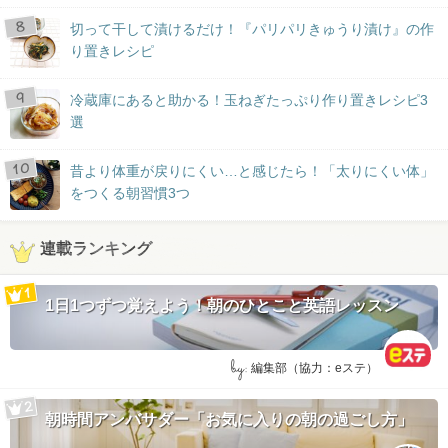
切って干して漬けるだけ！『パリパリきゅうり漬け』の作
り置きレシピ
冷蔵庫にあると助かる！玉ねぎたっぷり作り置きレシピ3
選
昔より体重が戻りにくい…と感じたら！「太りにくい体」
をつくる朝習慣3つ
連載ランキング
1日1つずつ覚えよう！朝のひとこと英語レッスン
by:
編集部（協力：eステ）
朝時間アンバサダー「お気に入りの朝の過ごし方」