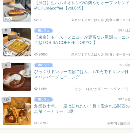
【渋谷】生ハム＆オレンジの爽やかオープンサンド
@Lilium&coffee【vol.645】
BLOG
961
東京ソトアサごはん会 (朝食レポーター)
3/14 (土)
【東京】トーストメニューが豊富な八重洲モーニン
グ@TORIBA COFFEE TOKYO【...
BLOG
24806
東京ソトアサごはん会 (朝食レポーター)
7/22 (水)
びっくりドンキーで朝ごはん。770円でドリンク付
きハンバーグモーニング
11494
ともこ（おひとりモーニングマニア）
3/15 (日)
創業数十年。一度は訪れたい「長く愛される関西の
老舗ベーカリー」3選
38703
朝時間.jp編集部