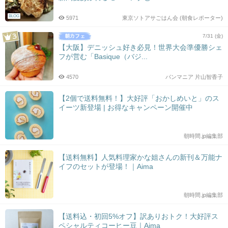
BLOG
5971
東京ソトアサごはん会 (朝食レポーター)
7/31 (金)
【大阪】デニッシュ好き必見！世界大会準優勝シェ
フが営む「Basique（バジ...
4570
パンマニア 片山智香子
【2個で送料無料！】大好評「おかしめいと」のス
イーツ新登場 | お得なキャンペーン開催中
朝時間.jp編集部
【送料無料】人気料理家かな姐さんの新刊＆万能ナ
イフのセットが登場！｜Aima
朝時間.jp編集部
【送料込・初回5%オフ】訳ありおトク！大好評ス
ペシャルティコーヒー豆｜Aima