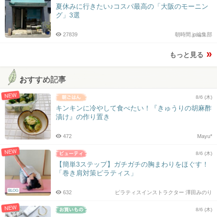
夏休みに行きたい♪コスパ最高の「大阪のモーニン
グ」3選
27839
朝時間.jp編集部
もっと見る
おすすめ記事
NEW
8/6 (木)
キンキンに冷やして食べたい！『きゅうりの胡麻酢
漬け』の作り置き
472
Mayu*
NEW
8/6 (木)
【簡単3ステップ】ガチガチの胸まわりをほぐす！
「巻き肩対策ピラティス」
BLOG
632
ピラティスインストラクター 澤田みのり
NEW
8/6 (木)