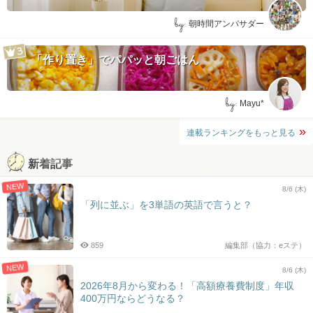
by:
朝時間アンバサダー
「作り置き」でパパッと朝ごはん
by:
Mayu*
連載ランキングをもっと見る
新着記事
NEW
8/6 (木)
「列に並ぶ」を3単語の英語で言うと？
859
編集部（協力：eステ）
NEW
8/6 (木)
2026年8月から変わる！「高額療養費制度」年収
400万円ならどうなる？