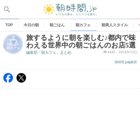
Skip
to
content
TOP
今日の朝
朝ごはん
朝カフェ
朝美人スタイル
旅するように朝を楽しむ♪都内で味
わえる世界中の朝ごはんのお店5選
編集部「朝カフェ」まとめ
4449
2016/6/7(火)
朝時間.jp編集部