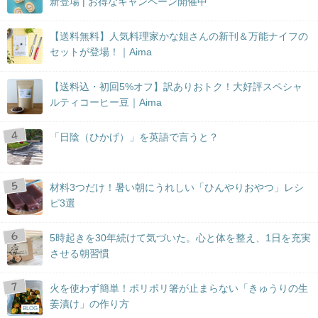
新登場 | お得なキャンペーン開催中
【送料無料】人気料理家かな姐さんの新刊＆万能ナイフの
セットが登場！｜Aima
【送料込・初回5%オフ】訳ありおトク！大好評スペシャ
ルティコーヒー豆｜Aima
「日陰（ひかげ）」を英語で言うと？
材料3つだけ！暑い朝にうれしい「ひんやりおやつ」レシ
ピ3選
5時起きを30年続けて気づいた。心と体を整え、1日を充実
させる朝習慣
火を使わず簡単！ポリポリ箸が止まらない「きゅうりの生
姜漬け」の作り方
BLOG