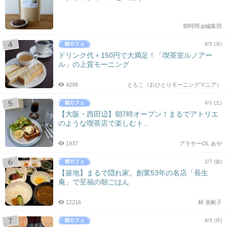
朝時間.jp編集部
8/5 (水)
ドリンク代＋150円で大満足！「喫茶室ルノアー
ル」の上質モーニング
4299
ともこ（おひとりモーニングマニア）
8/1 (土)
【大阪・西田辺】朝7時オープン！まるでアトリエ
のような喫茶店で楽しむト...
1937
アラサーOL あや
2/7 (金)
【築地】まるで隠れ家。創業53年の名店「長生
庵」で至福の朝ごはん
12216
林 美帆子
8/3 (月)