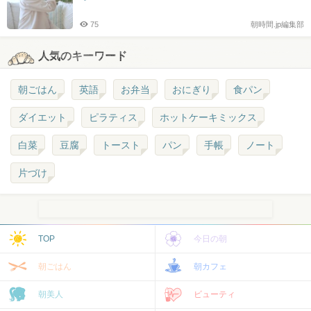
75
朝時間.jp編集部
人気のキーワード
朝ごはん
英語
お弁当
おにぎり
食パン
ダイエット
ピラティス
ホットケーキミックス
白菜
豆腐
トースト
パン
手帳
ノート
片づけ
TOP
今日の朝
朝ごはん
朝カフェ
朝美人
ビューティ