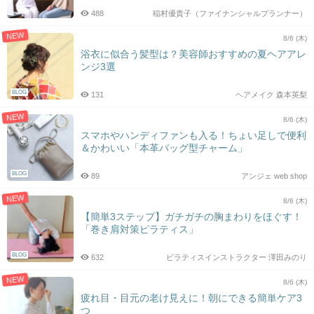
488
稲村優貴子（ファイナンシャルプランナー）
NEW
8/6 (木)
浴衣に似合う髪型は？美容師おすすめの夏ヘアアレ
ンジ3選
BLOG
131
ヘアメイク 森本英梨
NEW
8/6 (木)
スマホやハンディファンも入る！ちょい足しで便利
＆かわいい「本革バッグ型チャーム」
BLOG
89
アンジェ web shop
NEW
8/6 (木)
【簡単3ステップ】ガチガチの胸まわりをほぐす！
「巻き肩対策ピラティス」
BLOG
632
ピラティスインストラクター 澤田みのり
NEW
8/6 (木)
疲れ目・目元の老け見えに！朝にできる簡単ケア3
つ