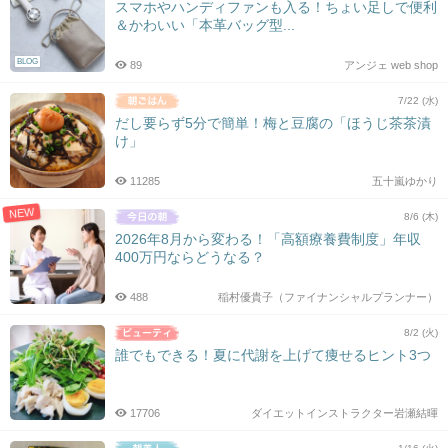
スマホやハンディファンも入る！ちょい足しで便利
＆かわいい「本革バッグ型...
BLOG
89
アンジェ web shop
7/22 (水)
だし要らず5分で簡単！梅と豆腐の「ほうじ茶茶漬
け」
11285
五十嵐ゆかり
NEW
8/6 (木)
2026年8月から変わる！「高額療養費制度」年収
400万円ならどうなる？
488
稲村優貴子（ファイナンシャルプランナー）
8/2 (火)
誰でもできる！夏に代謝を上げて痩せるヒント3つ
17706
ダイエットインストラクター岩瀬結暉