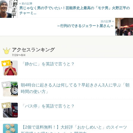
« 前の記事
男じゃなく男の子でいたい！芸能界史上最高の「モテ男」火野正平の
チャーミ...
次の記事 »
～行列のできるジェラート屋さん～
アクセスランキング
7/29
〜
8/4
「静かに」を英語で言うと？
朝4時台に起きる人は何してる？早起きさん3人に学ぶ「朝
時間の使い方」
「バス停」を英語で言うと？
【2個で送料無料！】大好評「おかしめいと」のスイーツ