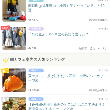
1/16 (火)
朝時間.jp編集部の「地震対策」やっていること10
選
4856
朝時間.jp編集部
NEW
8/6 (木)
「列に並ぶ」を3単語の英語で言うと？
859
編集部（協力：eステ）
朝カフェ案内の人気ランキング
8/2 (日)
夏の旅に♪一度は訪れたい”石川・金沢のベーカリ
ー”3選
10144
朝時間.jp編集部
8/3 (月)
【番外編•新潟】新潟の朝ごはんはここで決まり！
新潟愛あふれるモーニング@...