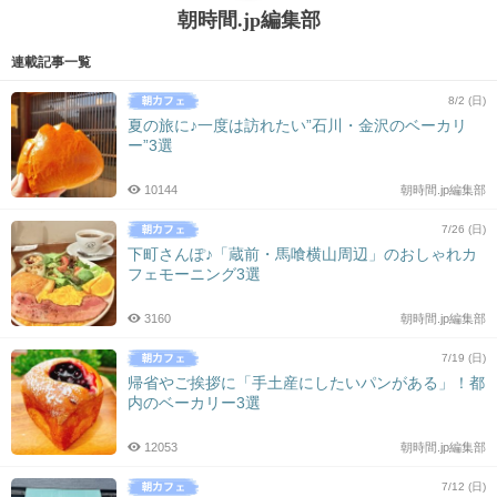
朝時間.jp編集部
連載記事一覧
8/2 (日)
夏の旅に♪一度は訪れたい”石川・金沢のベーカリ
ー”3選
10144
朝時間.jp編集部
7/26 (日)
下町さんぽ♪「蔵前・馬喰横山周辺」のおしゃれカ
フェモーニング3選
3160
朝時間.jp編集部
7/19 (日)
帰省やご挨拶に「手土産にしたいパンがある」！都
内のベーカリー3選
12053
朝時間.jp編集部
7/12 (日)