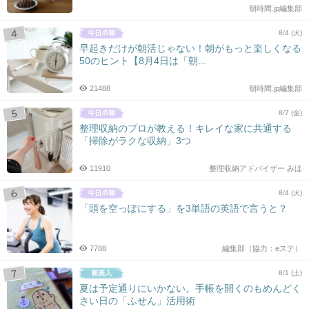
朝時間.jp編集部
8/4 (火)
早起きだけが朝活じゃない！朝がもっと楽しくなる
50のヒント【8月4日は「朝...
21488
朝時間.jp編集部
8/7 (金)
整理収納のプロが教える！キレイな家に共通する
「掃除がラクな収納」3つ
11910
整理収納アドバイザー みほ
8/4 (火)
「頭を空っぽにする」を3単語の英語で言うと？
7788
編集部（協力：eステ）
8/1 (土)
夏は予定通りにいかない。手帳を開くのもめんどく
さい日の「ふせん」活用術