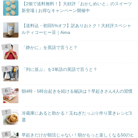
【2個で送料無料！】大好評「おかしめいと」のスイーツ
新登場 | お得なキャンペーン開催中
【送料込・初回5%オフ】訳ありおトク！大好評スペシャ
ルティコーヒー豆｜Aima
「静かに」を英語で言うと？
「列に並ぶ」を3単語の英語で言うと？
朝4時・5時台起きを続ける秘訣は？早起きさん4人の習慣
冷蔵庫にあると助かる！玉ねぎたっぷり作り置きレシピ3
選
早起きだけが朝活じゃない！朝がもっと楽しくなる50のヒ