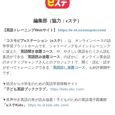
編集部（協力：eステ）
【英語トレーニングWebサイト】
https://e-st.cosmopier.com/
『
コスモピアeステーション（eステ）
』は、オンラインベースの語
学学習プラットホームです。シャドーイングをメイントレーニング
に捉えた「
英語聞き放題コース
」や、やさしい英語をたくさん読む
多読ができる「
英語読み放題コース
」のほかに、オンライン英会話
のネイティブキャンプさんとのプロジェクトで、聞く・読む・話す
がすべてトレーニングできる「
英語話し放題コース
」も好評展開中
です。
▼幼児から小学生のための英語学習情報サイト
「子ども英語ブッククラブ」
https://kids-ebc.com/
▼音声付き英語の本が読み放題！子どものための英語電子図書館
「eステKids」
https://e-st.kids-ebc.com/