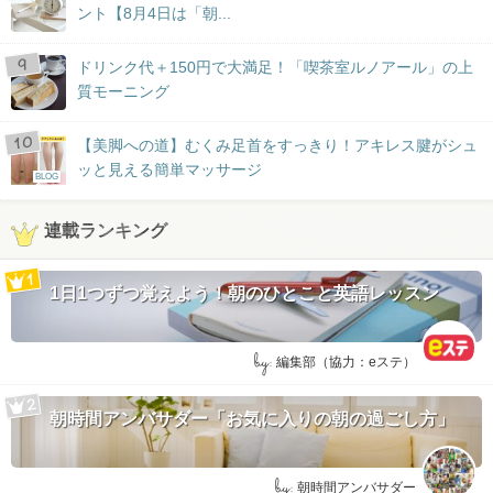
ント【8月4日は「朝...
ドリンク代＋150円で大満足！「喫茶室ルノアール」の上
質モーニング
【美脚への道】むくみ足首をすっきり！アキレス腱がシュ
ッと見える簡単マッサージ
BLOG
連載ランキング
1日1つずつ覚えよう！朝のひとこと英語レッスン
by:
編集部（協力：eステ）
朝時間アンバサダー「お気に入りの朝の過ごし方」
by:
朝時間アンバサダー