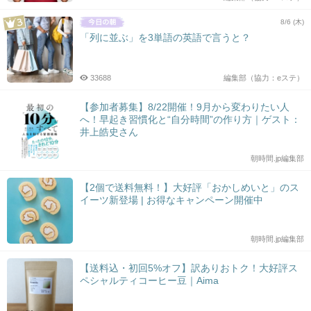
8/6 (木)
「列に並ぶ」を3単語の英語で言うと？
33688
編集部（協力：eステ）
【参加者募集】8/22開催！9月から変わりたい人
へ！早起き習慣化と“自分時間”の作り方｜ゲスト：
井上皓史さん
朝時間.jp編集部
【2個で送料無料！】大好評「おかしめいと」のス
イーツ新登場 | お得なキャンペーン開催中
朝時間.jp編集部
【送料込・初回5%オフ】訳ありおトク！大好評ス
ペシャルティコーヒー豆｜Aima