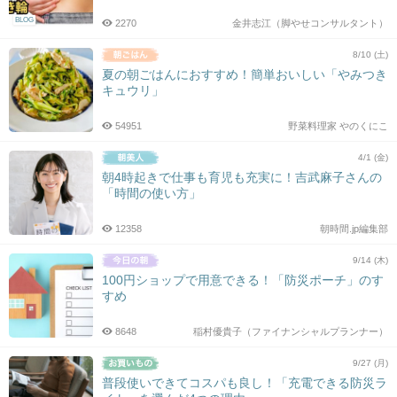
BLOG
2270
金井志江（脚やせコンサルタント）
8/10 (土)
夏の朝ごはんにおすすめ！簡単おいしい「やみつき
キュウリ」
54951
野菜料理家 やのくにこ
4/1 (金)
朝4時起きで仕事も育児も充実に！吉武麻子さんの
「時間の使い方」
12358
朝時間.jp編集部
9/14 (木)
100円ショップで用意できる！「防災ポーチ」のす
すめ
8648
稲村優貴子（ファイナンシャルプランナー）
9/27 (月)
普段使いできてコスパも良し！「充電できる防災ラ