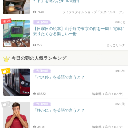
イト」を選んだ4つの理由
7440
ライフスタイルショップ「スタイルストア」
NEW
8/9 (日)
【日曜日の絵本】山手線で東京の街を一周！電車に
乗りたくなる楽しい一冊
BLOG
277
まっこリ〜ナ
今日の朝の人気ランキング
8/5 (水)
「バス停」を英語で言うと？
63622
編集部（協力：eステ）
8/2 (日)
「静かに」を英語で言うと？
34081
編集部（協力：eステ）