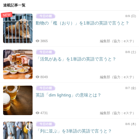
連載記事一覧
NEW
8/9 (日)
動物の「檻（おり）」を1単語の英語で言うと？
3865
編集部（協力：eステ）
8/8 (土)
「活気がある」を1単語の英語で言うと？
8049
編集部（協力：eステ）
8/7 (金)
英語「dim lighting」の意味とは？
4731
編集部（協力：eステ）
8/6 (木)
「列に並ぶ」を3単語の英語で言うと？