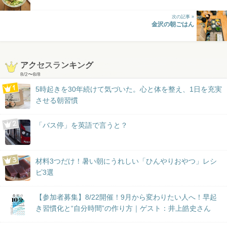
次の記事 »
金沢の朝ごはん
アクセスランキング
8/2
〜
8/8
5時起きを30年続けて気づいた。心と体を整え、1日を充実
させる朝習慣
「バス停」を英語で言うと？
材料3つだけ！暑い朝にうれしい「ひんやりおやつ」レシ
ピ3選
【参加者募集】8/22開催！9月から変わりたい人へ！早起
き習慣化と“自分時間”の作り方｜ゲスト：井上皓史さん