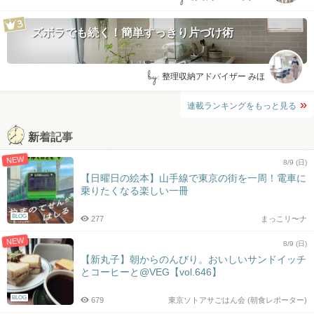
ズボラでも続く！簡単すっきり片づけ術
by:
整理収納アドバイザー みほ
連載ランキングをもっと見る
新着記事
NEW
8/9 (日)
【日曜日の絵本】山手線で東京の街を一周！電車に
乗りたくなる楽しい一冊
BLOG
277
まっこリ〜ナ
NEW
8/9 (日)
【新丸子】朝からのんびり。おいしいサンドイッチ
とコーヒーと@VEG【vol.646】
BLOG
679
東京ソトアサごはん会 (朝食レポーター)