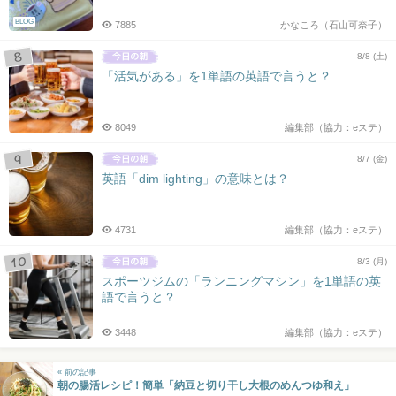
BLOG
7885
かなころ（石山可奈子）
8/8 (土)
「活気がある」を1単語の英語で言うと？
8049
編集部（協力：eステ）
8/7 (金)
英語「dim lighting」の意味とは？
4731
編集部（協力：eステ）
8/3 (月)
スポーツジムの「ランニングマシン」を1単語の英
語で言うと？
3448
編集部（協力：eステ）
« 前の記事
朝の腸活レシピ！簡単「納豆と切り干し大根のめんつゆ和え」