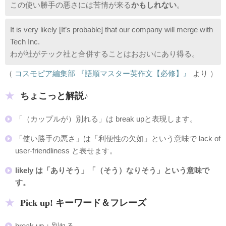
この使い勝手の悪さには苦情が来る
かもしれない
。
It is very likely [It’s probable] that our company will merge with
Tech Inc.
わが社がテック社と合併することはおおいにあり得る。
（
コスモピア編集部 『語順マスター英作文【必修】』
より ）
ちょこっと解説♪
「（カップルが）別れる」は break upと表現します。
「使い勝手の悪さ」は「利便性の欠如」という意味で lack of
user-friendliness と表せます。
likely は「ありそう」「（そう）なりそう」という意味で
す。
Pick up! キーワード＆フレーズ
break up：別れる