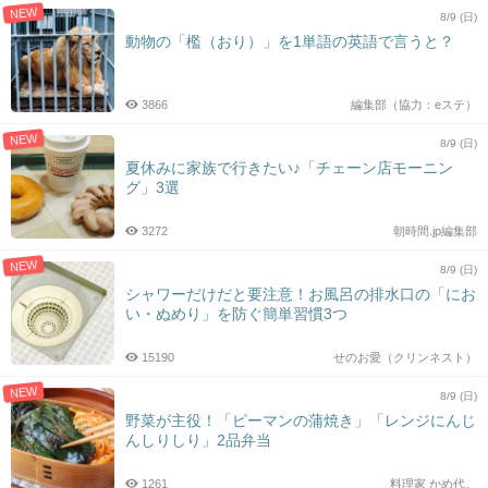
NEW
8/9 (日)
動物の「檻（おり）」を1単語の英語で言うと？
3866
編集部（協力：eステ）
NEW
8/9 (日)
夏休みに家族で行きたい♪「チェーン店モーニン
グ」3選
3272
朝時間.jp編集部
NEW
8/9 (日)
シャワーだけだと要注意！お風呂の排水口の「にお
い・ぬめり」を防ぐ簡単習慣3つ
15190
せのお愛（クリンネスト）
NEW
8/9 (日)
野菜が主役！「ピーマンの蒲焼き」「レンジにんじ
んしりしり」2品弁当
1261
料理家 かめ代。