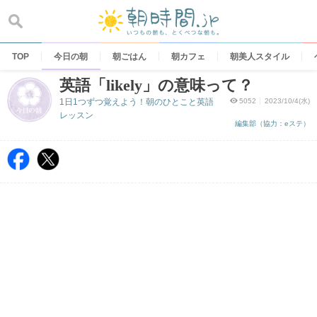
Skip
to
content
TOP
今日の朝
朝ごはん
朝カフェ
朝美人スタイル
英語「likely」の意味って？
1日1つずつ覚えよう！朝のひとこと英語
5052
2023/10/4(水)
レッスン
編集部（協力：eステ）