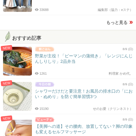
33688
編集部（協力：eステ）
もっと見る
おすすめ記事
NEW
8/9 (日)
野菜が主役！「ピーマンの蒲焼き」「レンジにんじ
んしりしり」2品弁当
1261
料理家 かめ代。
NEW
8/9 (日)
シャワーだけだと要注意！お風呂の排水口の「にお
い・ぬめり」を防ぐ簡単習慣3つ
15190
せのお愛（クリンネスト）
NEW
8/9 (日)
【美脚への道】その腰肉、放置してない？脚の印象
も変えるセルフマッサージ