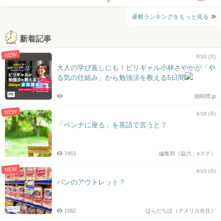
連載ランキングをもっと見る
新着記事
NEW
8/10 (月)
大人の学び直しにも！ビリギャル小林さやかが「や
る気の仕組み」から勉強法を教える5日間
PR
朝時間.jp
NEW
8/10 (月)
「ベンチに座る」を英語で言うと？
7463
編集部（協力：eステ）
NEW
8/10 (月)
パンのアウトレット？
BLOG
1062
はらだちほ（アメリカ在住）