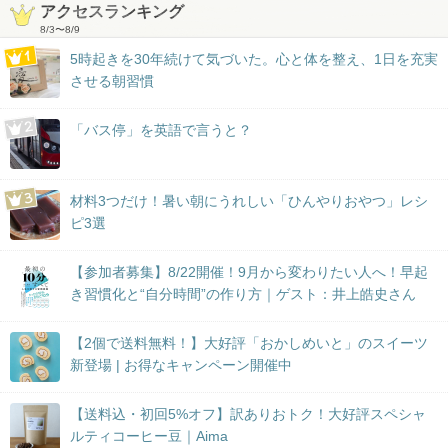
アクセスランキング
8/3
〜
8/9
5時起きを30年続けて気づいた。心と体を整え、1日を充実
させる朝習慣
「バス停」を英語で言うと？
材料3つだけ！暑い朝にうれしい「ひんやりおやつ」レシ
ピ3選
【参加者募集】8/22開催！9月から変わりたい人へ！早起
き習慣化と“自分時間”の作り方｜ゲスト：井上皓史さん
【2個で送料無料！】大好評「おかしめいと」のスイーツ
新登場 | お得なキャンペーン開催中
【送料込・初回5%オフ】訳ありおトク！大好評スペシャ
ルティコーヒー豆｜Aima