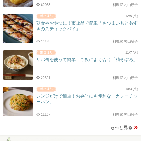
62053
料理家 村山瑛子
12/5 (火)
朝食やおやつに！市販品で簡単「さつまいもとあず
きのスティックパイ」
14125
料理家 村山瑛子
11/7 (火)
サバ缶を使って簡単！ご飯によく合う「鯖そぼろ」
22391
料理家 村山瑛子
10/3 (火)
レンジだけで簡単！お弁当にも便利な「カレーチャ
ーハン」
11167
料理家 村山瑛子
もっと見る