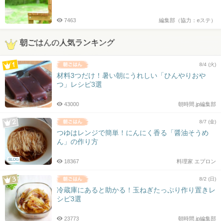
7463
編集部（協力：eステ）
朝ごはんの人気ランキング
8/4 (火)
材料3つだけ！暑い朝にうれしい「ひんやりおや
つ」レシピ3選
43000
朝時間.jp編集部
8/7 (金)
つゆはレンジで簡単！にんにく香る「醤油そうめ
ん」の作り方
BLOG
18367
料理家 エプロン
8/2 (日)
冷蔵庫にあると助かる！玉ねぎたっぷり作り置きレ
シピ3選
23773
朝時間.jp編集部