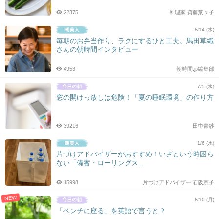
22375
料理家 齋藤菜々子
8/14 (水)
毎朝のお弁当作り、ラクにするひと工夫。馬田草織
さんの朝時間インタビュー
4953
朝時間.jp編集部
7/5 (水)
窓の開けっ放しは危険！「夏の睡眠環境」の作り方
39216
田中青紗
1/6 (水)
片づけアドバイザーがおすすめ！いざという時困ら
ない「備蓄・ローリングス...
15998
片づけアドバイザー 石阪京子
NEW
8/10 (月)
「ベンチに座る」を英語で言うと？