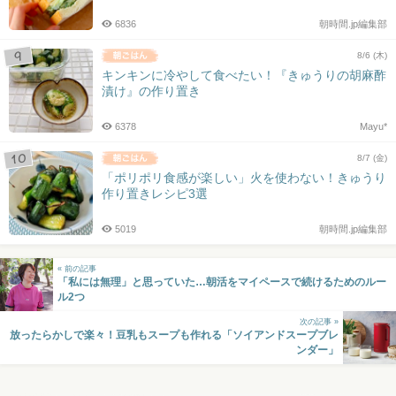
6836
朝時間.jp編集部
8/6 (木)
キンキンに冷やして食べたい！『きゅうりの胡麻酢
漬け』の作り置き
6378
Mayu*
8/7 (金)
「ポリポリ食感が楽しい」火を使わない！きゅうり
作り置きレシピ3選
5019
朝時間.jp編集部
« 前の記事
「私には無理」と思っていた…朝活をマイペースで続けるためのルー
ル2つ
次の記事 »
放ったらかしで楽々！豆乳もスープも作れる「ソイアンドスープブレ
ンダー」