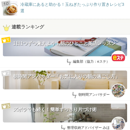
冷蔵庫にあると助かる！玉ねぎたっぷり作り置きレシピ3
選
連載ランキング
1日1つずつ覚えよう！朝のひとこと英語レッスン
by:
編集部（協力：eステ）
朝時間アンバサダー「お気に入りの朝の過ごし方」
by:
朝時間アンバサダー
ズボラでも続く！簡単すっきり片づけ術
by:
整理収納アドバイザー みほ