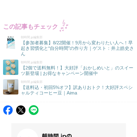
この記事もチェック
朝時間.jp編集部
【参加者募集】8/22開催！9月から変わりたい人へ！早
起き習慣化と“自分時間”の作り方｜ゲスト：井上皓史さ
ん
朝時間.jp編集部
【2個で送料無料！】大好評「おかしめいと」のスイー
ツ新登場 | お得なキャンペーン開催中
朝時間.jp編集部
【送料込・初回5%オフ】訳ありおトク！大好評スペシ
ャルティコーヒー豆｜Aima