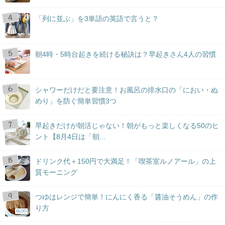
「列に並ぶ」を3単語の英語で言うと？
朝4時・5時台起きを続ける秘訣は？早起きさん4人の習慣
シャワーだけだと要注意！お風呂の排水口の「におい・ぬ
めり」を防ぐ簡単習慣3つ
早起きだけが朝活じゃない！朝がもっと楽しくなる50のヒ
ント【8月4日は「朝...
ドリンク代＋150円で大満足！「喫茶室ルノアール」の上
質モーニング
つゆはレンジで簡単！にんにく香る「醤油そうめん」の作
り方
BLOG