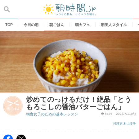
Skip
to
content
TOP
今日の朝
朝ごはん
朝カフェ
朝美人スタイル
炒めてのっけるだけ！絶品「とう
もろこしの醤油バターごはん」
朝食女子のための基本レッスン
5436
2023/7/11(火)
料理家 村山瑛子