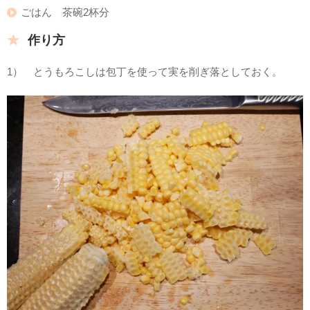
ごはん 茶碗2杯分
作り方
1） とうもろこしは包丁を使って実を削ぎ落としておく。