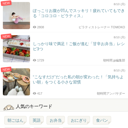
NEW
8/10 (月)
ぽっこりお腹が凹んでスッキリ！疲れていてもでき
る「コロコロ・ピラティス」
2808
ピラティストレーナー TOMOKO
NEW
8/10 (月)
しっかり味で満足！ご飯が進む「甘辛お弁当」レシ
ピ3つ
1729
朝時間.jp編集部
NEW
8/10 (月)
“こなすだけ”だった私の朝が変わった！「気持ちよ
い朝」をつくる小さな習慣
417
朝時間アンバサダー
人気のキーワード
朝ごはん
英語
お弁当
おにぎり
食パン