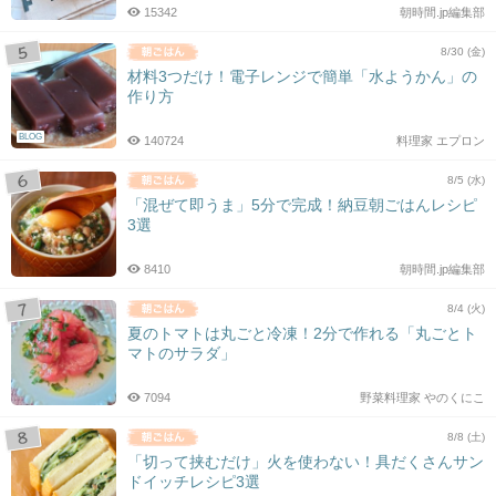
15342
朝時間.jp編集部
8/30 (金)
材料3つだけ！電子レンジで簡単「水ようかん」の
作り方
BLOG
140724
料理家 エプロン
8/5 (水)
「混ぜて即うま」5分で完成！納豆朝ごはんレシピ
3選
8410
朝時間.jp編集部
8/4 (火)
夏のトマトは丸ごと冷凍！2分で作れる「丸ごとト
マトのサラダ」
7094
野菜料理家 やのくにこ
8/8 (土)
「切って挟むだけ」火を使わない！具だくさんサン
ドイッチレシピ3選