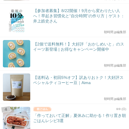
【参加者募集】8/22開催！9月から変わりたい人
へ！早起き習慣化と“自分時間”の作り方｜ゲスト：
井上皓史さん
朝時間.jp編集部
【2個で送料無料！】大好評「おかしめいと」のス
イーツ新登場 | お得なキャンペーン開催中
朝時間.jp編集部
【送料込・初回5%オフ】訳ありおトク！大好評ス
ペシャルティコーヒー豆｜Aima
朝時間.jp編集部
8/9 (日)
「作っておいて正解」夏休みに助かる！作り置き朝
ごはんレシピ3選