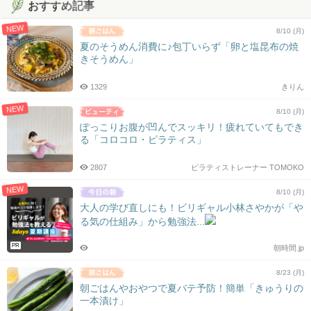
おすすめ記事
NEW
8/10 (月)
夏のそうめん消費に♪包丁いらず「卵と塩昆布の焼
きそうめん」
1329
きりん
NEW
8/10 (月)
ぽっこりお腹が凹んでスッキリ！疲れていてもでき
る「コロコロ・ピラティス」
2807
ピラティストレーナー TOMOKO
NEW
8/10 (月)
大人の学び直しにも！ビリギャル小林さやかが「や
る気の仕組み」から勉強法...
PR
朝時間.jp
8/23 (月)
朝ごはんやおやつで夏バテ予防！簡単「きゅうりの
一本漬け」