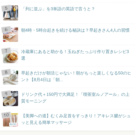
「列に並ぶ」を3単語の英語で言うと？
朝4時・5時台起きを続ける秘訣は？早起きさん4人の習慣
冷蔵庫にあると助かる！玉ねぎたっぷり作り置きレシピ3
選
早起きだけが朝活じゃない！朝がもっと楽しくなる50のヒ
ント【8月4日は「朝...
ドリンク代＋150円で大満足！「喫茶室ルノアール」の上
質モーニング
【美脚への道】むくみ足首をすっきり！アキレス腱がシュ
ッと見える簡単マッサージ
BLOG