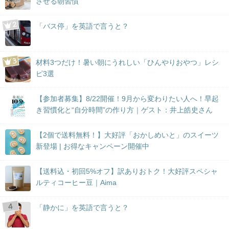
させる朝習慣
「バス停」を英語で言うと？
材料3つだけ！暑い朝にうれしい「ひんやりおやつ」レシ
ピ3選
【参加者募集】8/22開催！9月から変わりたい人へ！早起
き習慣化と“自分時間”の作り方｜ゲスト：井上皓史さん
【2個で送料無料！】大好評「おかしめいと」のスイーツ
新登場 | お得なキャンペーン開催中
【送料込・初回5%オフ】訳ありおトク！大好評スペシャ
ルティコーヒー豆｜Aima
「静かに」を英語で言うと？