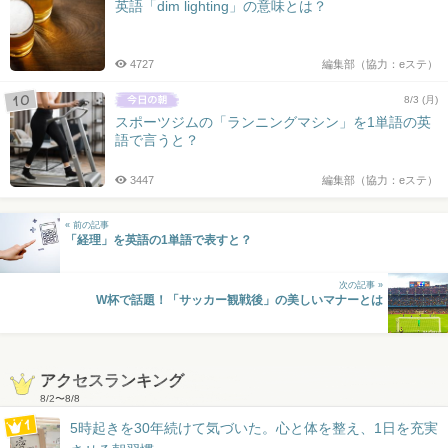
英語「dim lighting」の意味とは？
4727
編集部（協力：eステ）
8/3 (月)
スポーツジムの「ランニングマシン」を1単語の英
語で言うと？
3447
編集部（協力：eステ）
« 前の記事
「経理」を英語の1単語で表すと？
次の記事 »
W杯で話題！「サッカー観戦後」の美しいマナーとは
アクセスランキング
8/2
〜
8/8
5時起きを30年続けて気づいた。心と体を整え、1日を充実