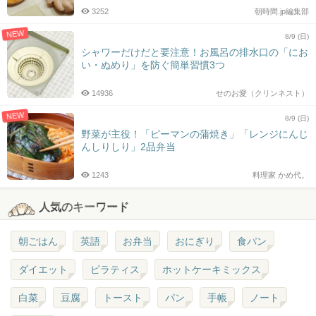
3252
朝時間.jp編集部
NEW
8/9 (日)
シャワーだけだと要注意！お風呂の排水口の「にお
い・ぬめり」を防ぐ簡単習慣3つ
14936
せのお愛（クリンネスト）
NEW
8/9 (日)
野菜が主役！「ピーマンの蒲焼き」「レンジにんじ
んしりしり」2品弁当
1243
料理家 かめ代。
人気のキーワード
朝ごはん
英語
お弁当
おにぎり
食パン
ダイエット
ピラティス
ホットケーキミックス
白菜
豆腐
トースト
パン
手帳
ノート