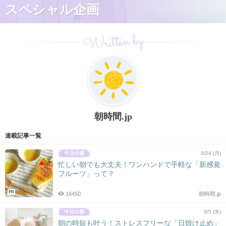
スペシャル企画
Written by
朝時間.jp
連載記事一覧
3/24 (月)
忙しい朝でも大丈夫！ワンハンドで手軽な「新感覚
フルーツ」って？
PR
16450
朝時間.jp
3/5 (水)
朝の時短も叶う！ストレスフリーな「日焼け止め」