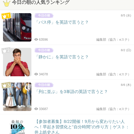
今日の朝の人気ランキング
8/5 (水)
「バス停」を英語で言うと？
63596
編集部（協力：eステ）
8/2 (日)
「静かに」を英語で言うと？
34078
編集部（協力：eステ）
8/6 (木)
「列に並ぶ」を3単語の英語で言うと？
33687
編集部（協力：eステ）
【参加者募集】8/22開催！9月から変わりたい人
へ！早起き習慣化と“自分時間”の作り方｜ゲスト：
井上皓史さん