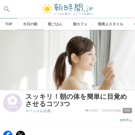
Skip
to
content
TOP
今日の朝
朝ごはん
朝カフェ
朝美人スタイル
スッキリ！朝の体を簡単に目覚め
させるコツ3つ
PR
スペシャル企画
21522
2018/6/22(金)
朝時間.jp