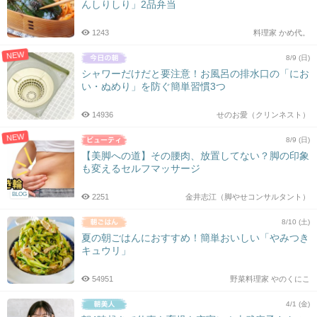
んしりしり」2品弁当
1243
料理家 かめ代。
NEW
8/9 (日)
シャワーだけだと要注意！お風呂の排水口の「にお
い・ぬめり」を防ぐ簡単習慣3つ
14936
せのお愛（クリンネスト）
NEW
8/9 (日)
【美脚への道】その腰肉、放置してない？脚の印象
も変えるセルフマッサージ
BLOG
2251
金井志江（脚やせコンサルタント）
8/10 (土)
夏の朝ごはんにおすすめ！簡単おいしい「やみつき
キュウリ」
54951
野菜料理家 やのくにこ
4/1 (金)