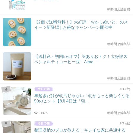
朝時間.jp編集部
【2個で送料無料！】大好評「おかしめいと」のス
イーツ新登場 | お得なキャンペーン開催中
朝時間.jp編集部
【送料込・初回5%オフ】訳ありおトク！大好評ス
ペシャルティコーヒー豆｜Aima
朝時間.jp編集部
8/4 (火)
早起きだけが朝活じゃない！朝がもっと楽しくなる
50のヒント【8月4日は「朝...
21478
朝時間.jp編集部
8/7 (金)
整理収納のプロが教える！キレイな家に共通する