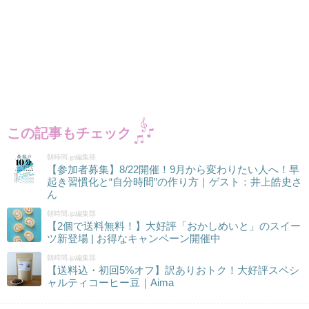
この記事もチェック
朝時間.jp編集部
【参加者募集】8/22開催！9月から変わりたい人へ！早
起き習慣化と“自分時間”の作り方｜ゲスト：井上皓史さ
ん
朝時間.jp編集部
【2個で送料無料！】大好評「おかしめいと」のスイー
ツ新登場 | お得なキャンペーン開催中
朝時間.jp編集部
【送料込・初回5%オフ】訳ありおトク！大好評スペシ
ャルティコーヒー豆｜Aima