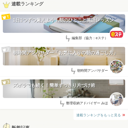
連載ランキング
1日1つずつ覚えよう！朝のひとこと英語レッスン
by:
編集部（協力：eステ）
朝時間アンバサダー「お気に入りの朝の過ごし方」
by:
朝時間アンバサダー
ズボラでも続く！簡単すっきり片づけ術
by:
整理収納アドバイザー みほ
連載ランキングをもっと見る
新着記事