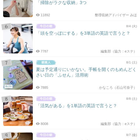
「掃除がラクな収納」3つ
11892
整理収納アドバイザー みほ
8/4 (火)
「頭を空っぽにする」を3単語の英語で言うと？
7787
編集部（協力：eステ）
8/1 (土)
夏は予定通りにいかない。手帳を開くのもめんどく
さい日の「ふせん」活用術
BLOG
7885
かなころ（石山可奈子）
8/8 (土)
「活気がある」を1単語の英語で言うと？
8008
編集部（協力：eステ）
8/7 (金)