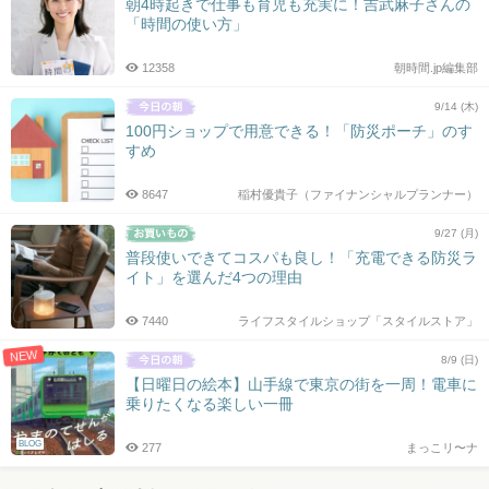
朝4時起きで仕事も育児も充実に！吉武麻子さんの
「時間の使い方」
12358
朝時間.jp編集部
9/14 (木)
100円ショップで用意できる！「防災ポーチ」のす
すめ
8647
稲村優貴子（ファイナンシャルプランナー）
9/27 (月)
普段使いできてコスパも良し！「充電できる防災ラ
イト」を選んだ4つの理由
7440
ライフスタイルショップ「スタイルストア」
NEW
8/9 (日)
【日曜日の絵本】山手線で東京の街を一周！電車に
乗りたくなる楽しい一冊
BLOG
277
まっこリ〜ナ