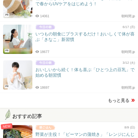
で春からUVケアをはじめよう！
PR
14061
朝時間.jp
6/17 (月)
いつもの朝食にプラスするだけ！おいしくて体が喜
ぶ「きなこ」新習慣
PR
18677
朝時間.jp
3/12 (火)
おいしいから続く！体も喜ぶ「ひとつ上の豆乳」で
始める朝習慣
PR
18697
朝時間.jp
もっと見る
おすすめ記事
NEW
8/9 (日)
野菜が主役！「ピーマンの蒲焼き」「レンジにんじ