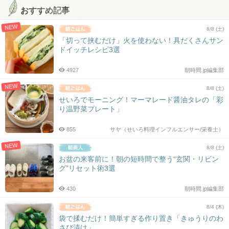
おすすめ記事
NEW
8/8 (土)
「切って挟むだけ」火を使わない！具だくさんサン
ドイッチレシピ3選
4927
朝時間.jp編集部
NEW
8/8 (土)
せいろでモーニング！マーマレード醤油タレの「彩
り温野菜プレート」
855
サヤ（せいろ料理インフルエンサー/栄養士）
NEW
8/8 (土)
お盆の来客前に！朝の短時間で整う“玄関・リビン
グ”リセット術3選
430
朝時間.jp編集部
8/4 (木)
袋で揉むだけ！簡単すぎる作り置き「きゅうりのわ
さび漬け」