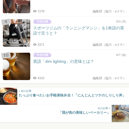
7278
編集部（協力：eステ）
8/3 (月)
スポーツジムの「ランニングマシン」を1単語の英
語で言うと？
3371
編集部（協力：eステ）
8/7 (金)
英語「dim lighting」の意味とは？
4316
編集部（協力：eステ）
« 前の記事
たっぷり食べたいお手軽美味弁当！「にんじんとツナのしりしり丼」
次の記事 »
「我が街の美味しいベーカリー」