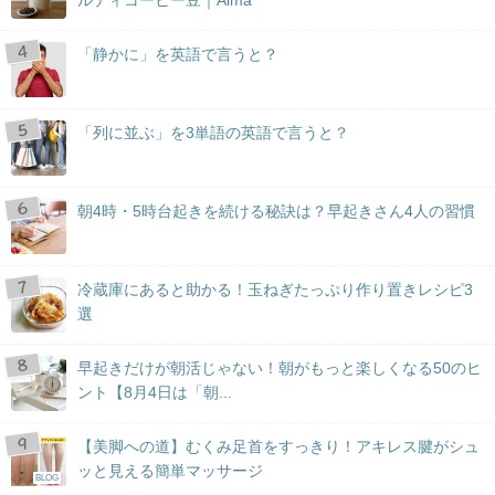
ルティコーヒー豆｜Aima
「静かに」を英語で言うと？
「列に並ぶ」を3単語の英語で言うと？
朝4時・5時台起きを続ける秘訣は？早起きさん4人の習慣
冷蔵庫にあると助かる！玉ねぎたっぷり作り置きレシピ3
選
早起きだけが朝活じゃない！朝がもっと楽しくなる50のヒ
ント【8月4日は「朝...
【美脚への道】むくみ足首をすっきり！アキレス腱がシュ
ッと見える簡単マッサージ
BLOG