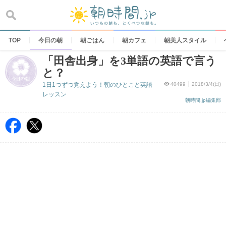
Skip
to
content
TOP
今日の朝
朝ごはん
朝カフェ
朝美人スタイル
「田舎出身」を3単語の英語で言う
と？
1日1つずつ覚えよう！朝のひとこと英語
40499
2018/3/4(日)
レッスン
朝時間.jp編集部