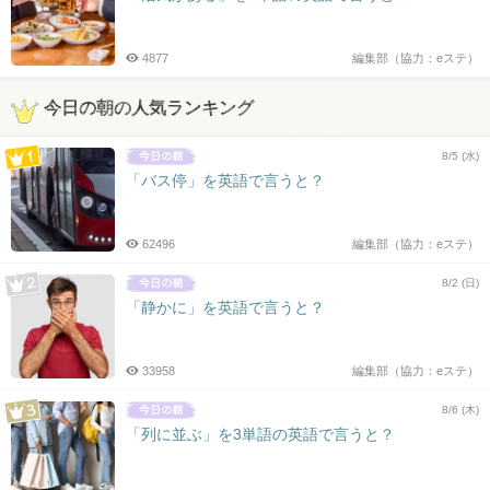
4877
編集部（協力：eステ）
今日の朝の人気ランキング
8/5 (水)
「バス停」を英語で言うと？
62496
編集部（協力：eステ）
8/2 (日)
「静かに」を英語で言うと？
33958
編集部（協力：eステ）
8/6 (木)
「列に並ぶ」を3単語の英語で言うと？