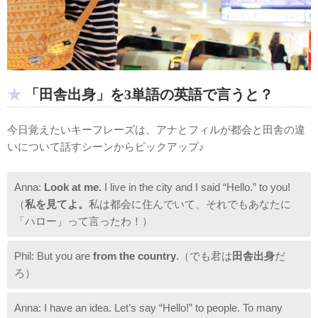
「田舎出身」を3単語の英語で言うと？
今日覚えたいキーフレーズは、アナとフィルが都会と田舎の違
いについて話すシーンからピックアップ♪
Anna:
Look at me.
I live in the city and I said “Hello.” to you!
（
私を見てよ。
私は都会に住んでいて、それでもあなたに
「ハロー」って言ったわ！）
Phil: But you are
from the country
.（でも君は
田舎出身
だ
ろ）
Anna: I have an idea. Let’s say “Hello!” to people. To many