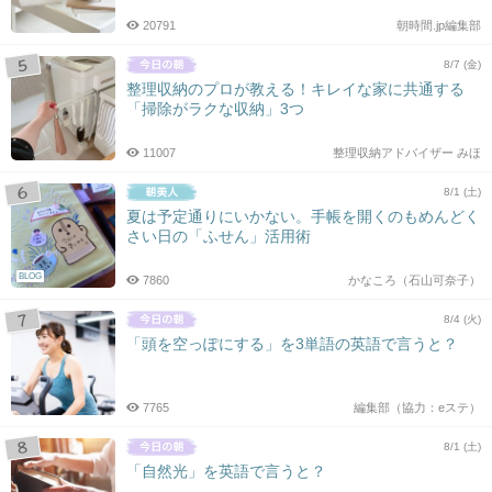
20791
朝時間.jp編集部
8/7 (金)
整理収納のプロが教える！キレイな家に共通する
「掃除がラクな収納」3つ
11007
整理収納アドバイザー みほ
8/1 (土)
夏は予定通りにいかない。手帳を開くのもめんどく
さい日の「ふせん」活用術
BLOG
7860
かなころ（石山可奈子）
8/4 (火)
「頭を空っぽにする」を3単語の英語で言うと？
7765
編集部（協力：eステ）
8/1 (土)
「自然光」を英語で言うと？