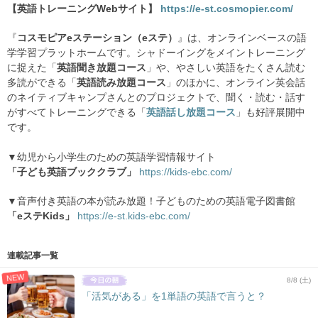
【英語トレーニングWebサイト】
https://e-st.cosmopier.com/
『
コスモピアeステーション（eステ）
』は、オンラインベースの語
学学習プラットホームです。シャドーイングをメイントレーニング
に捉えた「
英語聞き放題コース
」や、やさしい英語をたくさん読む
多読ができる「
英語読み放題コース
」のほかに、オンライン英会話
のネイティブキャンプさんとのプロジェクトで、聞く・読む・話す
がすべてトレーニングできる「
英語話し放題コース
」も好評展開中
です。
▼幼児から小学生のための英語学習情報サイト
「子ども英語ブッククラブ」
https://kids-ebc.com/
▼音声付き英語の本が読み放題！子どものための英語電子図書館
「eステKids」
https://e-st.kids-ebc.com/
連載記事一覧
NEW
8/8 (土)
「活気がある」を1単語の英語で言うと？