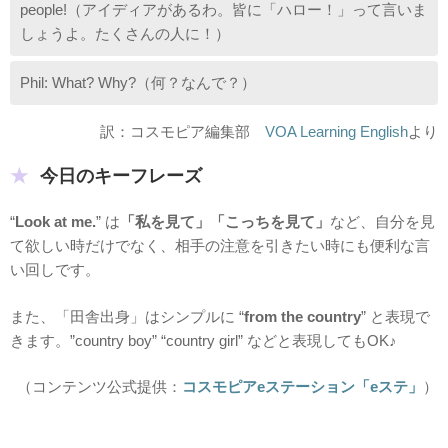
people!（アイディアがあるわ。皆に「ハロー！」って言いま
しょうよ。たくさんの人に！）
Phil: What? Why?（何？なんで？）
訳：コスモピア編集部
VOA Learning English
より
今日のキーフレーズ
“
Look at me.
” は
「私を見て」「こっちを見て」
など、自分を見
て欲しい時だけでなく、相手の注意を引きたい時にも便利な言
い回しです。
また、「田舎出身」はシンプルに “
from the country
” と表現で
きます。”country boy” “country girl” などと表現してもOK♪
（コンテンツ公式提供：
コスモピアeステーション「eステ」
）