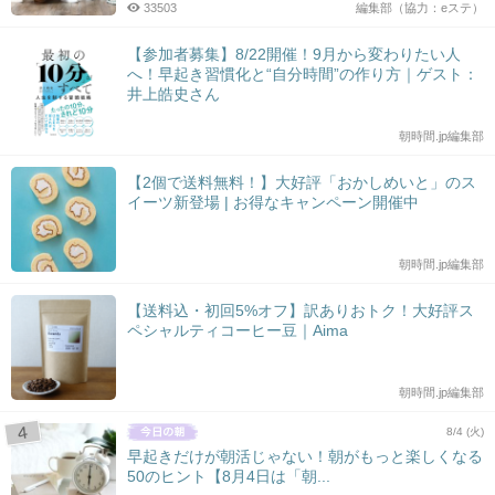
33503
編集部（協力：eステ）
【参加者募集】8/22開催！9月から変わりたい人
へ！早起き習慣化と“自分時間”の作り方｜ゲスト：
井上皓史さん
朝時間.jp編集部
【2個で送料無料！】大好評「おかしめいと」のス
イーツ新登場 | お得なキャンペーン開催中
朝時間.jp編集部
【送料込・初回5%オフ】訳ありおトク！大好評ス
ペシャルティコーヒー豆｜Aima
朝時間.jp編集部
8/4 (火)
早起きだけが朝活じゃない！朝がもっと楽しくなる
50のヒント【8月4日は「朝...