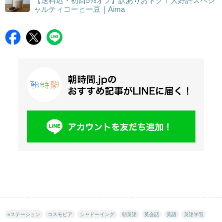
【送料込・初回5%オフ】訳ありおトク！大好評スペシ
ャルティコーヒー豆｜Aima
eステーション
コスモピア
シャドーイング
朝英語
英会話
英語
英語学習