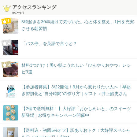
アクセスランキング
8/1
〜
8/7
5時起きを30年続けて気づいた。心と体を整え、1日を充実
させる朝習慣
「バス停」を英語で言うと？
材料3つだけ！暑い朝にうれしい「ひんやりおやつ」レシ
ピ3選
【参加者募集】8/22開催！9月から変わりたい人へ！早起
き習慣化と“自分時間”の作り方｜ゲスト：井上皓史さん
【2個で送料無料！】大好評「おかしめいと」のスイーツ
新登場 | お得なキャンペーン開催中
【送料込・初回5%オフ】訳ありおトク！大好評スペシャ