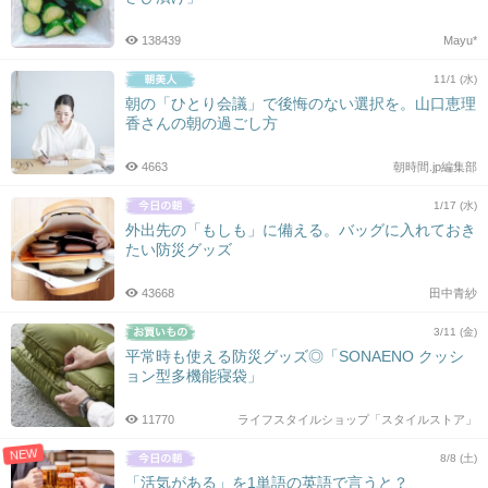
138439
Mayu*
11/1 (水)
朝の「ひとり会議」で後悔のない選択を。山口恵理
香さんの朝の過ごし方
4663
朝時間.jp編集部
1/17 (水)
外出先の「もしも」に備える。バッグに入れておき
たい防災グッズ
43668
田中青紗
3/11 (金)
平常時も使える防災グッズ◎「SONAENO クッシ
ョン型多機能寝袋」
11770
ライフスタイルショップ「スタイルストア」
NEW
8/8 (土)
「活気がある」を1単語の英語で言うと？