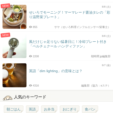
NEW
8/8 (土)
せいろでモーニング！マーマレード醤油タレの「彩
り温野菜プレート」
855
サヤ（せいろ料理インフルエンサー/栄養士）
NEW
8/8 (土)
風だけじゃ足りない猛暑日に！冷却プレート付き
「ペルチェクール ハンディファン」
2208
朝時間.jp編集部
8/7 (金)
英語「dim lighting」の意味とは？
4316
編集部（協力：eステ）
人気のキーワード
朝ごはん
英語
お弁当
おにぎり
食パン