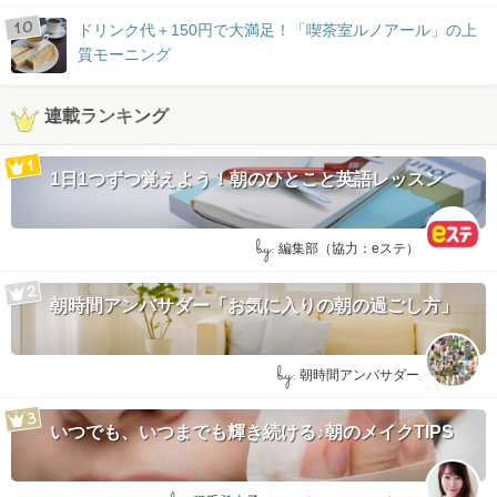
ドリンク代＋150円で大満足！「喫茶室ルノアール」の上
質モーニング
連載ランキング
1日1つずつ覚えよう！朝のひとこと英語レッスン
by:
編集部（協力：eステ）
朝時間アンバサダー「お気に入りの朝の過ごし方」
by:
朝時間アンバサダー
いつでも、いつまでも輝き続ける♪朝のメイクTIPS