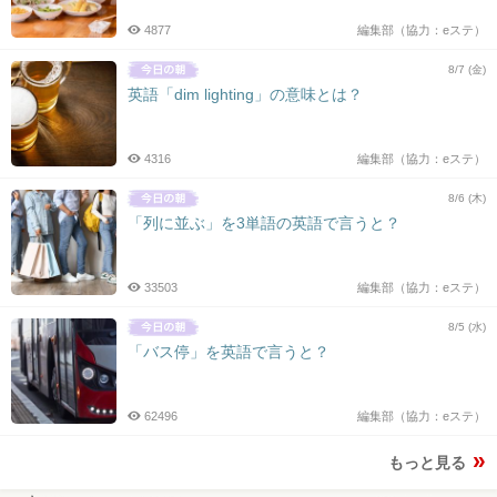
4877
編集部（協力：eステ）
8/7 (金)
英語「dim lighting」の意味とは？
4316
編集部（協力：eステ）
8/6 (木)
「列に並ぶ」を3単語の英語で言うと？
33503
編集部（協力：eステ）
8/5 (水)
「バス停」を英語で言うと？
62496
編集部（協力：eステ）
もっと見る