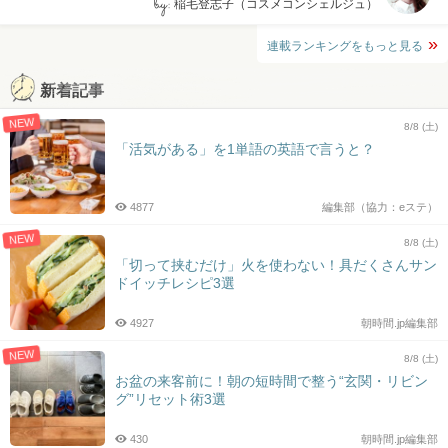
by:
稲毛登志子（コスメコンシェルジュ）
連載ランキングをもっと見る
新着記事
NEW
8/8 (土)
「活気がある」を1単語の英語で言うと？
4877
編集部（協力：eステ）
NEW
8/8 (土)
「切って挟むだけ」火を使わない！具だくさんサン
ドイッチレシピ3選
4927
朝時間.jp編集部
NEW
8/8 (土)
お盆の来客前に！朝の短時間で整う“玄関・リビン
グ”リセット術3選
430
朝時間.jp編集部