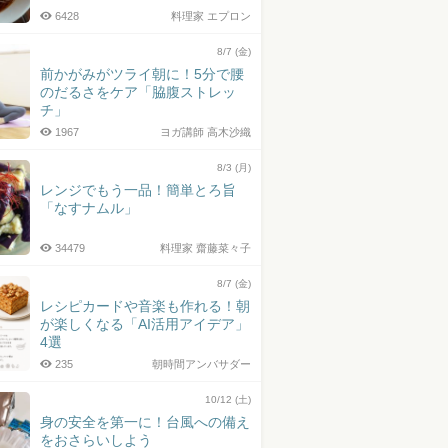
6428
料理家 エプロン
8/7 (金)
前かがみがツライ朝に！5分で腰
のだるさをケア「脇腹ストレッ
チ」
1967
ヨガ講師 高木沙織
8/3 (月)
レンジでもう一品！簡単とろ旨
「なすナムル」
34479
料理家 齋藤菜々子
8/7 (金)
レシピカードや音楽も作れる！朝
が楽しくなる「AI活用アイデア」
4選
235
朝時間アンバサダー
10/12 (土)
身の安全を第一に！台風への備え
をおさらいしよう