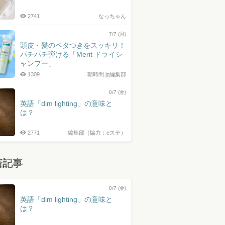
2741
なっちゃん
7/7 (月)
頭皮・髪のベタつきをスッキリ！
パチパチ弾ける「Merit ドライシ
ャンプー」
1309
朝時間.jp編集部
8/7 (金)
英語「dim lighting」の意味と
は？
2771
編集部（協力：eステ）
着記事
8/7 (金)
英語「dim lighting」の意味と
は？