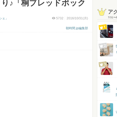
とり♪「桐ブレッドボック
ア
7/31
〜
シェ」
5732
2016/10/31(月)
朝時間.jp編集部