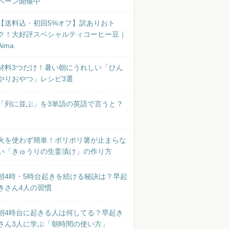
ペーン開催中
【送料込・初回5%オフ】訳ありおト
ク！大好評スペシャルティコーヒー豆｜
Aima
材料3つだけ！暑い朝にうれしい「ひん
やりおやつ」レシピ3選
「列に並ぶ」を3単語の英語で言うと？
火を使わず簡単！ポリポリ箸が止まらな
い「きゅうりの生姜漬け」の作り方
朝4時・5時台起きを続ける秘訣は？早起
きさん4人の習慣
朝4時台に起きる人は何してる？早起き
さん3人に学ぶ「朝時間の使い方」