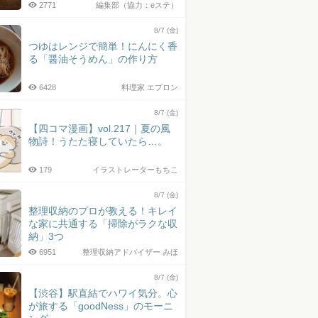
2771
編集部（協力：eステ）
8/7 (金)
つゆはレンジで簡単！にんにく香
る「醤油そうめん」の作り方
6428
料理家 エプロン
8/7 (金)
【四コマ漫画】vol.217｜夏の風
物詩！うたた寝していたら…。
179
イラストレーターもちこ
8/7 (金)
整理収納のプロが教える！キレイ
な家に共通する「掃除がラクな収
納」3つ
6951
整理収納アドバイザー みほ
8/7 (金)
【渋谷】駅直結でハワイ気分。心
が旅する「goodNess」のモーニ