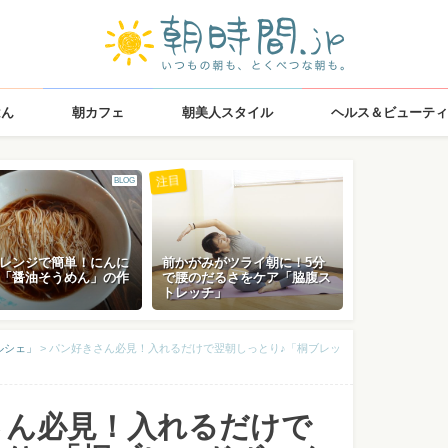
はん
朝カフェ
朝美人スタイル
ヘルス＆ビューティ
注目
BLOG
レンジで簡単！にんに
前かがみがツライ朝に！5分
「醤油そうめん」の作
で腰のだるさをケア「脇腹ス
トレッチ」
ルシェ」
>
パン好きさん必見！入れるだけで翌朝しっとり♪「桐ブレッ
さん必見！入れるだけで