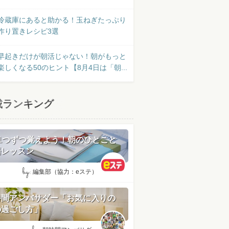
冷蔵庫にあると助かる！玉ねぎたっぷり
作り置きレシピ3選
早起きだけが朝活じゃない！朝がもっと
楽しくなる50のヒント【8月4日は「朝...
載ランキング
日1つずつ覚えよう！朝のひとこと
語レッスン
by:
編集部（協力：eステ）
時間アンバサダー「お気に入りの
の過ごし方」