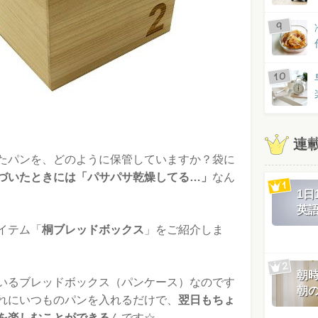
連
たパンを、どのように保管していますか？袋に
づいたときには「パサパサ乾燥してる…」
なん
1
英
イテム「
桐ブレッドボックス
」をご紹介しま
朝
いるブレッドボックス（パンケース）なのです
朝
れにいつものパンを入れるだけで、
翌日もちょ
を楽しむことができる
んです☆