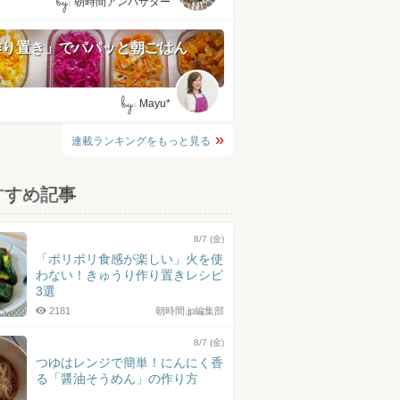
by:
朝時間アンバサダー
作り置き」でパパッと朝ごはん
by:
Mayu*
連載ランキングをもっと見る
すすめ記事
8/7 (金)
「ポリポリ食感が楽しい」火を使
わない！きゅうり作り置きレシピ
3選
2181
朝時間.jp編集部
8/7 (金)
つゆはレンジで簡単！にんにく香
る「醤油そうめん」の作り方