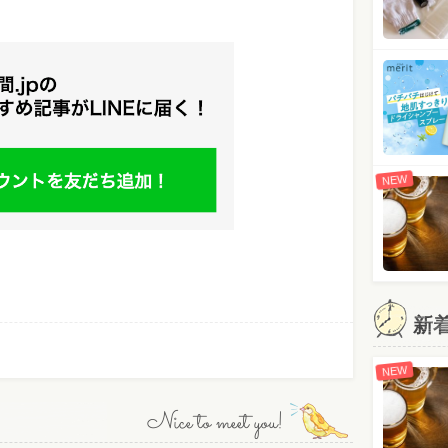
NEW
新
NEW
Nice to meet you!