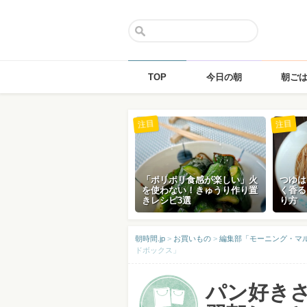
TOP
今日の朝
朝ご
Skip
注目
注目
to
content
「ポリポリ食感が楽しい」火
つゆは
を使わない！きゅうり作り置
く香る
きレシピ3選
り方
朝時間.jp
>
お買いもの
>
編集部「モーニング・マ
ドボックス」
パン好き