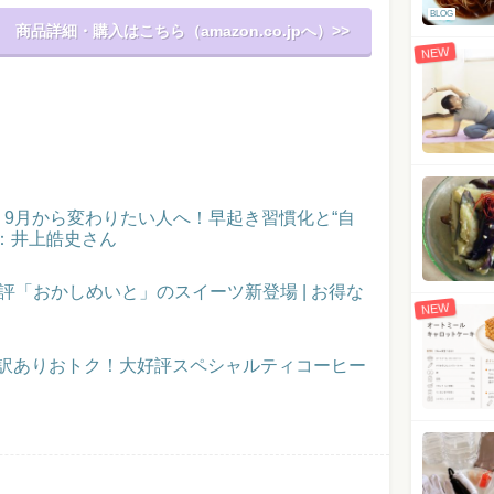
BLOG
商品詳細・購入はこちら（amazon.co.jpへ）>>
NEW
催！9月から変わりたい人へ！早起き習慣化と“自
：井上皓史さん
評「おかしめいと」のスイーツ新登場 | お得な
NEW
】訳ありおトク！大好評スペシャルティコーヒー