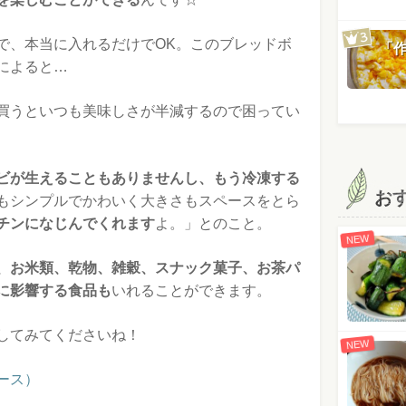
で、本当に入れるだけでOK。このブレッドボ
「
によると…
買うといつも美味しさが半減するので困ってい
ビが生えることもありませんし、もう冷凍する
お
もシンプルでかわいく大きさもスペースをとら
チンになじんでくれます
よ。」とのこと。
NEW
、お米類、乾物、雑穀、スナック菓子、お茶パ
に影響する食品も
いれることができます。
してみてくださいね！
NEW
ース）