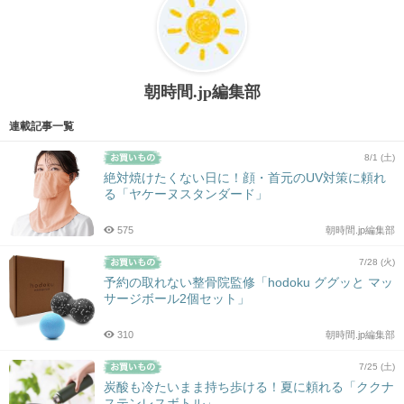
朝時間.jp編集部
連載記事一覧
8/1 (土)
絶対焼けたくない日に！顔・首元のUV対策に頼れ
る「ヤケーヌスタンダード」
575
朝時間.jp編集部
7/28 (火)
予約の取れない整骨院監修「hodoku ググッと マッ
サージボール2個セット」
310
朝時間.jp編集部
7/25 (土)
炭酸も冷たいまま持ち歩ける！夏に頼れる「ククナ
ステンレスボトル」