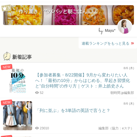
「作り置き」でパパッと朝ごはん
by:
Mayu*
連載ランキングをもっと見る
新着記事
NEW
8/6 (木)
【参加者募集・8/22開催】9月から変わりたい人
へ！「最初の10分」からはじめる、早起き習慣化
と“自分時間”の作り方｜ゲスト：井上皓史さん
52
朝時間.jp編集部
NEW
8/6 (木)
「列に並ぶ」を3単語の英語で言うと？
23010
編集部（協力：eステ）