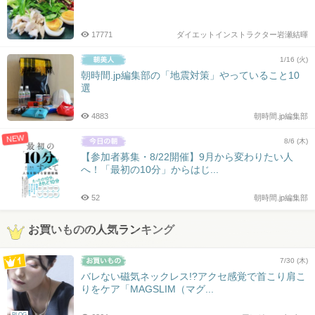
17771
ダイエットインストラクター岩瀬結暉
1/16 (火)
朝時間.jp編集部の「地震対策」やっていること10
選
4883
朝時間.jp編集部
NEW
8/6 (木)
【参加者募集・8/22開催】9月から変わりたい人
へ！「最初の10分」からはじ...
52
朝時間.jp編集部
お買いものの人気ランキング
7/30 (木)
バレない磁気ネックレス!?アクセ感覚で首こり肩こ
りをケア「MAGSLIM（マグ...
BLOG