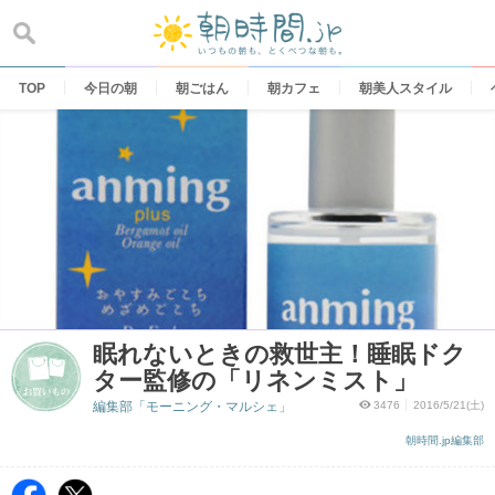
Skip
to
content
TOP
今日の朝
朝ごはん
朝カフェ
朝美人スタイル
眠れないときの救世主！睡眠ドク
ター監修の「リネンミスト」
編集部「モーニング・マルシェ」
3476
2016/5/21(土)
朝時間.jp編集部