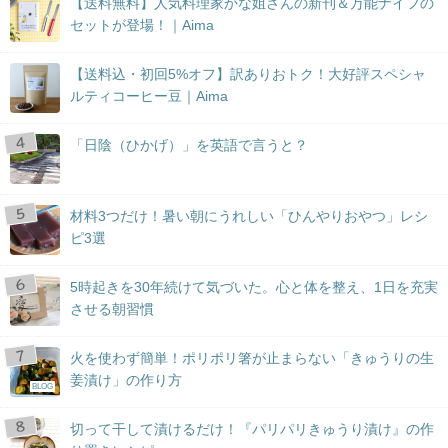
【送料無料】人気料理家かな姐さんの新刊＆万能ナイフの
セットが登場！｜Aima
【送料込・初回5%オフ】訳ありおトク！大好評スペシャ
ルティコーヒー豆｜Aima
「日陰（ひかげ）」を英語で言うと？
材料3つだけ！暑い朝にうれしい「ひんやりおやつ」レシ
ピ3選
5時起きを30年続けて気づいた。心と体を整え、1日を充実
させる朝習慣
火を使わず簡単！ポリポリ箸が止まらない「きゅうりの生
姜漬け」の作り方
BLOG
切って干して漬けるだけ！『パリパリきゅうり漬け』の作