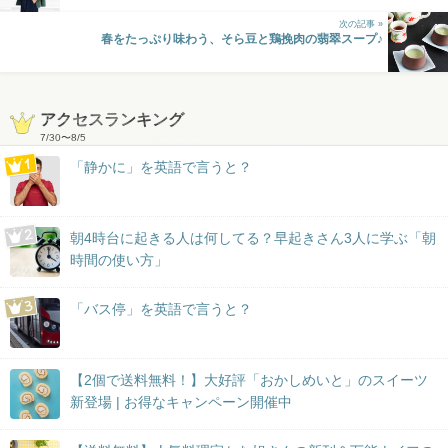
次の記事 »
春をたっぷり味わう、そら豆と鶏挽肉の翡翠スープ♪
アクセスランキング
7/30
〜
8/5
「静かに」を英語で言うと？
朝4時台に起きる人は何してる？早起きさん3人に学ぶ「朝
時間の使い方」
「バス停」を英語で言うと？
【2個で送料無料！】大好評「おかしめいと」のスイーツ
新登場 | お得なキャンペーン開催中