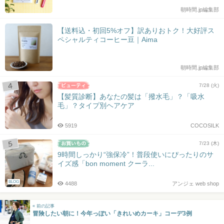
朝時間.jp編集部
【送料込・初回5%オフ】訳ありおトク！大好評ス
ペシャルティコーヒー豆｜Aima
朝時間.jp編集部
7/28 (火)
【髪質診断】あなたの髪は「撥水毛」？「吸水
毛」？タイプ別ヘアケア
5919
COCOSILK
7/23 (木)
9時間しっかり“強保冷”！普段使いにぴったりのサ
イズ感「bon moment クーラ...
BLOG
4488
アンジェ web shop
« 前の記事
冒険したい朝に！今年っぽい「きれいめカーキ」コーデ3例