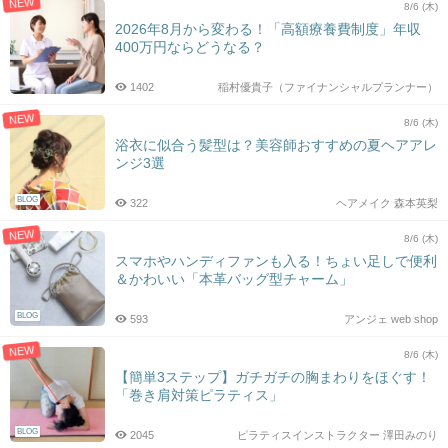
NEW
8/6 (木)
2026年8月から変わる！「高額療養費制度」年収
400万円ならどうなる？
1402
稲村優貴子（ファイナンシャルプランナー）
NEW
8/6 (木)
浴衣に似合う髪型は？美容師おすすめの夏ヘアアレ
ンジ3選
BLOG
322
ヘアメイク 森本英梨
NEW
8/6 (木)
スマホやハンディファンも入る！ちょい足しで便利
＆かわいい「本革バッグ型チャーム」
BLOG
593
アンジェ web shop
NEW
8/6 (木)
【簡単3ステップ】ガチガチの胸まわりをほぐす！
「巻き肩対策ピラティス」
BLOG
2045
ピラティスインストラクター 澤田みのり