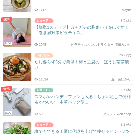
1712
Mayu*
NEW
8/6 (木)
【簡単3ステップ】ガチガチの胸まわりをほぐす！
「巻き肩対策ピラティス」
BLOG
2045
ピラティスインストラクター 澤田みのり
7/22 (水)
だし要らず5分で簡単！梅と豆腐の「ほうじ茶茶漬
け」
11324
五十嵐ゆかり
NEW
8/6 (木)
スマホやハンディファンも入る！ちょい足しで便利
＆かわいい「本革バッグ型...
BLOG
593
アンジェ web shop
8/2 (火)
誰でもできる！夏に代謝を上げて痩せるヒント3つ