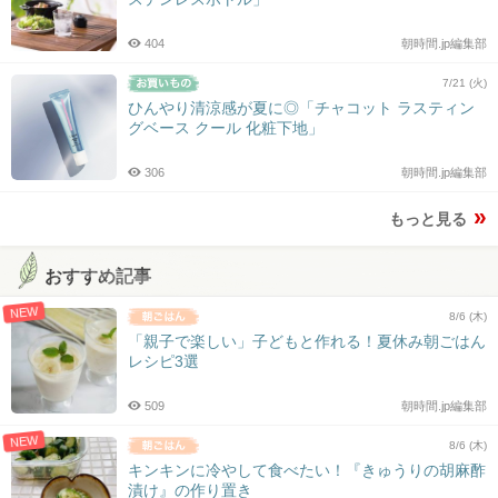
404
朝時間.jp編集部
7/21 (火)
ひんやり清涼感が夏に◎「チャコット ラスティン
グベース クール 化粧下地」
306
朝時間.jp編集部
もっと見る
おすすめ記事
NEW
8/6 (木)
「親子で楽しい」子どもと作れる！夏休み朝ごはん
レシピ3選
509
朝時間.jp編集部
NEW
8/6 (木)
キンキンに冷やして食べたい！『きゅうりの胡麻酢
漬け』の作り置き