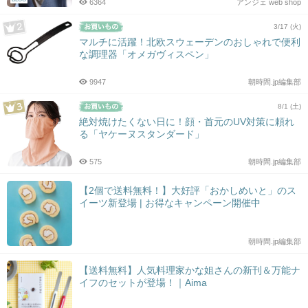
6364
アンジェ web shop
3/17 (火)
マルチに活躍！北欧スウェーデンのおしゃれで便利
な調理器「オメガヴィスペン」
9947
朝時間.jp編集部
8/1 (土)
絶対焼けたくない日に！顔・首元のUV対策に頼れ
る「ヤケーヌスタンダード」
575
朝時間.jp編集部
【2個で送料無料！】大好評「おかしめいと」のス
イーツ新登場 | お得なキャンペーン開催中
朝時間.jp編集部
【送料無料】人気料理家かな姐さんの新刊＆万能ナ
イフのセットが登場！｜Aima