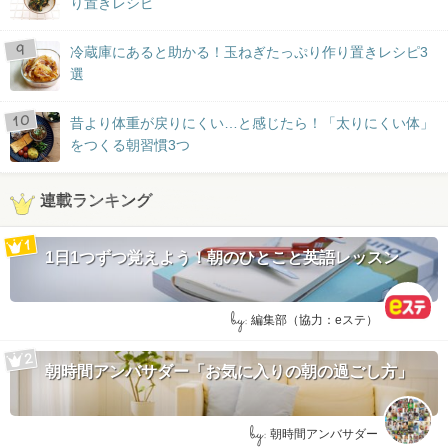
り置きレシピ
冷蔵庫にあると助かる！玉ねぎたっぷり作り置きレシピ3
選
昔より体重が戻りにくい…と感じたら！「太りにくい体」
をつくる朝習慣3つ
連載ランキング
1日1つずつ覚えよう！朝のひとこと英語レッスン
by:
編集部（協力：eステ）
朝時間アンバサダー「お気に入りの朝の過ごし方」
by:
朝時間アンバサダー