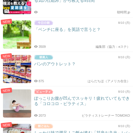
る気の仕組み」から教える5日間
シ
ョ
PR
朝時間.jp
ン
NEW
8/10 (月)
「ベンチに座る」を英語で言うと？
3509
編集部（協力：eステ）
NEW
8/10 (月)
パンのアウトレット？
BLOG
875
はらだちほ（アメリカ在住）
NEW
8/10 (月)
ぽっこりお腹が凹んでスッキリ！疲れていてもでき
る「コロコロ・ピラティス」
2073
ピラティストレーナー TOMOKO
NEW
8/10 (月)
しっかり味で満足！ご飯が進む「甘辛お弁当」レシ