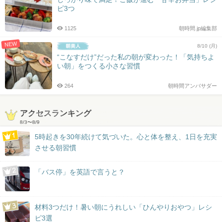
ピ3つ
1125
朝時間.jp編集部
NEW
8/10 (月)
“こなすだけ”だった私の朝が変わった！「気持ちよ
い朝」をつくる小さな習慣
264
朝時間アンバサダー
アクセスランキング
8/3
〜
8/9
5時起きを30年続けて気づいた。心と体を整え、1日を充実
させる朝習慣
「バス停」を英語で言うと？
材料3つだけ！暑い朝にうれしい「ひんやりおやつ」レシ
ピ3選