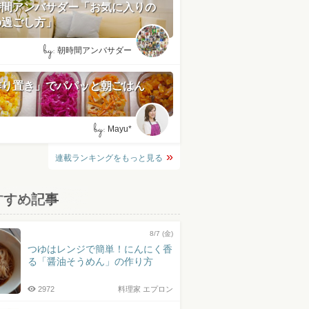
時間アンバサダー「お気に入りの
の過ごし方」
by:
朝時間アンバサダー
作り置き」でパパッと朝ごはん
by:
Mayu*
連載ランキングをもっと見る
すすめ記事
8/7 (金)
つゆはレンジで簡単！にんにく香
る「醤油そうめん」の作り方
2972
料理家 エプロン