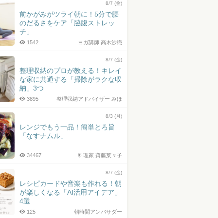
8/7 (金)
前かがみがツライ朝に！5分で腰
のだるさをケア「脇腹ストレッ
チ」
1542
ヨガ講師 高木沙織
8/7 (金)
整理収納のプロが教える！キレイ
な家に共通する「掃除がラクな収
納」3つ
3895
整理収納アドバイザー みほ
8/3 (月)
レンジでもう一品！簡単とろ旨
「なすナムル」
34467
料理家 齋藤菜々子
8/7 (金)
レシピカードや音楽も作れる！朝
が楽しくなる「AI活用アイデア」
4選
125
朝時間アンバサダー