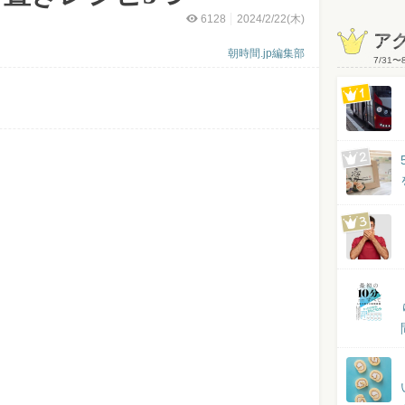
6128
2024/2/22(木)
ア
朝時間.jp編集部
7/31
〜