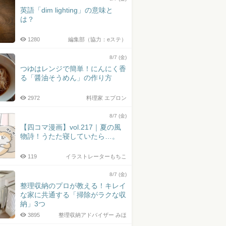
英語「dim lighting」の意味と
は？
1280
編集部（協力：eステ）
8/7 (金)
つゆはレンジで簡単！にんにく香
る「醤油そうめん」の作り方
2972
料理家 エプロン
8/7 (金)
【四コマ漫画】vol.217｜夏の風
物詩！うたた寝していたら…。
119
イラストレーターもちこ
8/7 (金)
整理収納のプロが教える！キレイ
な家に共通する「掃除がラクな収
納」3つ
3895
整理収納アドバイザー みほ