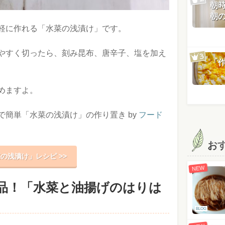
朝
朝
軽に作れる「水菜の浅漬け」です。
やすく切ったら、刻み昆布、唐辛子、塩を加え
「
めますよ。
で簡単「水菜の浅漬け」の作り置き by
フード
お
の浅漬け」レシピ >>
NEW
品！「水菜と油揚げのはりは
BLOG