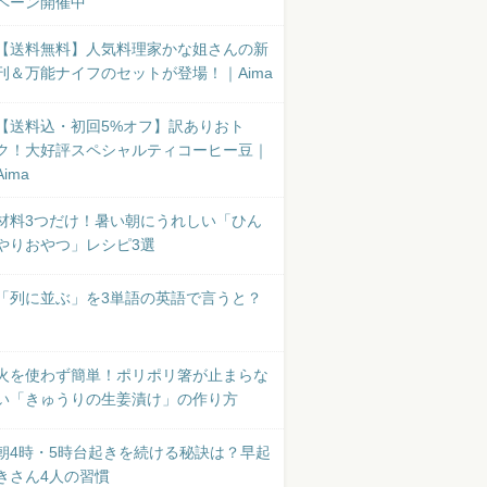
ペーン開催中
【送料無料】人気料理家かな姐さんの新
刊＆万能ナイフのセットが登場！｜Aima
【送料込・初回5%オフ】訳ありおト
ク！大好評スペシャルティコーヒー豆｜
Aima
材料3つだけ！暑い朝にうれしい「ひん
やりおやつ」レシピ3選
「列に並ぶ」を3単語の英語で言うと？
火を使わず簡単！ポリポリ箸が止まらな
い「きゅうりの生姜漬け」の作り方
朝4時・5時台起きを続ける秘訣は？早起
きさん4人の習慣