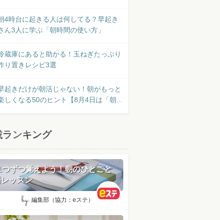
朝4時台に起きる人は何してる？早起き
さん3人に学ぶ「朝時間の使い方」
冷蔵庫にあると助かる！玉ねぎたっぷり
作り置きレシピ3選
早起きだけが朝活じゃない！朝がもっと
楽しくなる50のヒント【8月4日は「朝...
載ランキング
日1つずつ覚えよう！朝のひとこと
語レッスン
by:
編集部（協力：eステ）