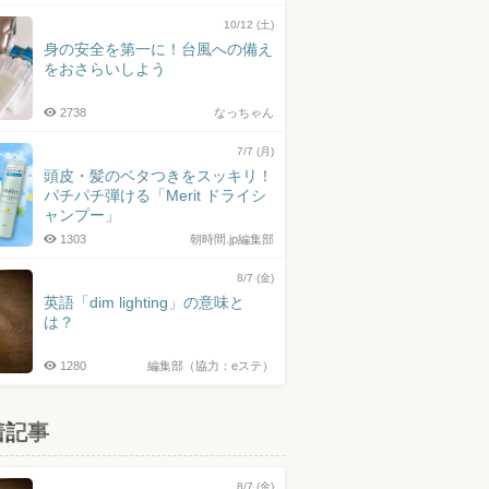
10/12 (土)
身の安全を第一に！台風への備え
をおさらいしよう
2738
なっちゃん
7/7 (月)
頭皮・髪のベタつきをスッキリ！
パチパチ弾ける「Merit ドライシ
ャンプー」
1303
朝時間.jp編集部
8/7 (金)
英語「dim lighting」の意味と
は？
1280
編集部（協力：eステ）
着記事
8/7 (金)