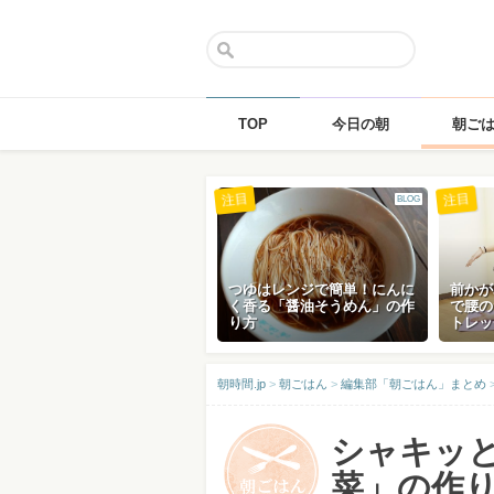
TOP
今日の朝
朝ご
Skip
注目
注目
BLOG
to
content
つゆはレンジで簡単！にんに
前かが
く香る「醤油そうめん」の作
で腰の
り方
トレッ
朝時間.jp
>
朝ごはん
>
編集部「朝ごはん」まとめ
シャキッ
菜」の作り