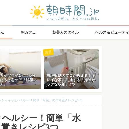
はん
朝カフェ
朝美人スタイル
ヘルス＆ビューティ
注目
みがツライ朝に！5分
整理収納のプロが教える！キ
だるさをケア「脇腹ス
レイな家に共通する「掃除が
チ」
ラクな収納」3つ
>
シャキッとヘルシー！簡単「水菜」の作り置きレシピ3つ
とヘルシー！簡単「水
置きレシピ3つ