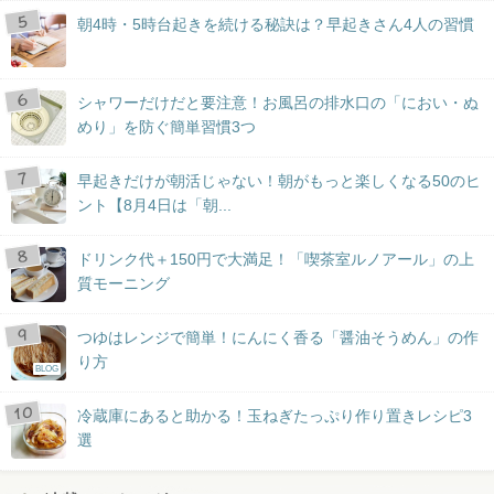
朝4時・5時台起きを続ける秘訣は？早起きさん4人の習慣
シャワーだけだと要注意！お風呂の排水口の「におい・ぬ
めり」を防ぐ簡単習慣3つ
早起きだけが朝活じゃない！朝がもっと楽しくなる50のヒ
ント【8月4日は「朝...
ドリンク代＋150円で大満足！「喫茶室ルノアール」の上
質モーニング
つゆはレンジで簡単！にんにく香る「醤油そうめん」の作
り方
BLOG
冷蔵庫にあると助かる！玉ねぎたっぷり作り置きレシピ3
選