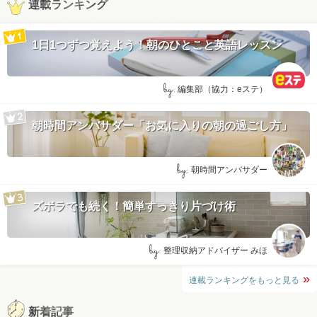
連載ランキング
1日1つずつ覚えよう！朝のひとこと英語レッスン
by:
編集部（協力：eステ）
朝時間アンバサダー「お気に入りの朝の過ごし方」
by:
朝時間アンバサダー
ズボラでも続く！簡単すっきり片づけ術
by:
整理収納アドバイザー みほ
連載ランキングをもっと見る
新着記事