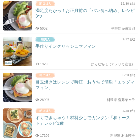
12/30 (土)
満足度たかっ！お正月前の「パン食べ納め」レシピ
3つ
5052
朝時間.jp編集部
7/12 (火)
手作りイングリッシュマフィン
BLOG
1929
はらだちほ（アメリカ在住）
3/23 (月)
目玉焼きはレンジで時短！おうちで簡単「エッグマ
フィン」
28907
料理家 齋藤菜々子
3/28 (火)
すぐできちゃう！材料少しでカンタン「和トース
ト」レシピ3種
17109
料理家 村山瑛子