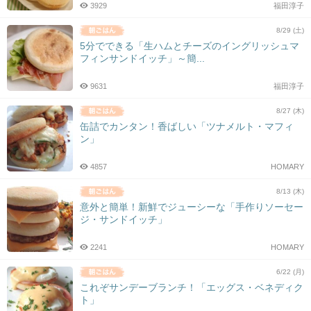
3929
福田淳子
8/29 (土)
5分でできる「生ハムとチーズのイングリッシュマ
フィンサンドイッチ」～簡...
9631
福田淳子
8/27 (木)
缶詰でカンタン！香ばしい「ツナメルト・マフィ
ン」
4857
HOMARY
8/13 (木)
意外と簡単！新鮮でジューシーな「手作りソーセー
ジ・サンドイッチ」
2241
HOMARY
6/22 (月)
これぞサンデーブランチ！「エッグス・ベネディク
ト」