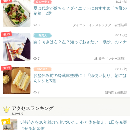
NEW
8/11 (火)
夏は代謝が落ちる？ダイエットにおすすめ「お酢の
副菜」2選
8
ダイエットインストラクター岩瀬結暉
NEW
8/11 (火)
開く向きは右？左？知っておきたい「袱紗」のマナ
ー
7
林 慶子（マナー講師）
NEW
8/11 (火)
お盆休み前の冷蔵庫整理に！「卵使い切り」朝ごは
んレシピ3選
7
朝時間.jp編集部
アクセスランキング
8/3
〜
8/9
5時起きを30年続けて気づいた。心と体を整え、1日を充実
させる朝習慣