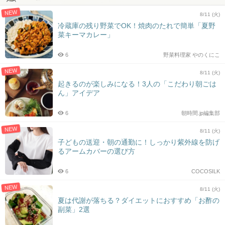
NEW
8/11 (火)
冷蔵庫の残り野菜でOK！焼肉のたれで簡単「夏野
菜キーマカレー」
6
野菜料理家 やのくにこ
NEW
8/11 (火)
起きるのが楽しみになる！3人の「こだわり朝ごは
ん」アイデア
6
朝時間.jp編集部
NEW
8/11 (火)
子どもの送迎・朝の通勤に！しっかり紫外線を防げ
るアームカバーの選び方
6
COCOSILK
NEW
8/11 (火)
夏は代謝が落ちる？ダイエットにおすすめ「お酢の
副菜」2選