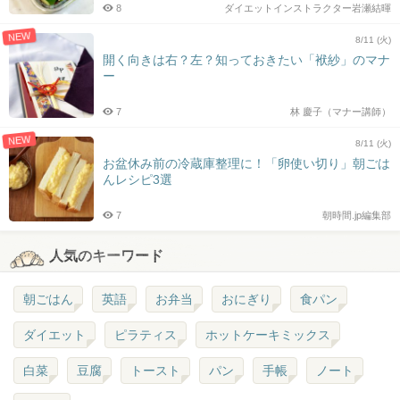
8
ダイエットインストラクター岩瀬結暉
NEW
8/11 (火)
開く向きは右？左？知っておきたい「袱紗」のマナ
ー
7
林 慶子（マナー講師）
NEW
8/11 (火)
お盆休み前の冷蔵庫整理に！「卵使い切り」朝ごは
んレシピ3選
7
朝時間.jp編集部
人気のキーワード
朝ごはん
英語
お弁当
おにぎり
食パン
ダイエット
ピラティス
ホットケーキミックス
白菜
豆腐
トースト
パン
手帳
ノート