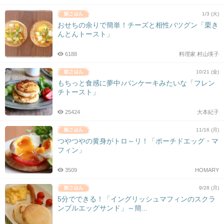
1/3 (火)
おせちの余りで簡単！チーズと相性バツグン「栗き
んとんトースト」
6188
料理家 村山瑛子
10/21 (金)
もちっと食感に夢中♪パンケーキみたいな「フレン
チトースト」
25424
大本紀子
11/16 (月)
つやつやの黄身がトロ～リ！「ポーチドエッグ・マ
フィン」
3509
HOMARY
9/28 (月)
5分でできる！「イングリッシュマフィンのスクラ
ンブルエッグサンド」～簡...