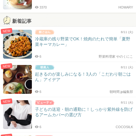
3370
HOMARY
新着記事
NEW
8/11 (火)
冷蔵庫の残り野菜でOK！焼肉のたれで簡単「夏野
菜キーマカレー」
6
野菜料理家 やのくにこ
NEW
8/11 (火)
起きるのが楽しみになる！3人の「こだわり朝ごは
ん」アイデア
6
朝時間.jp編集部
NEW
8/11 (火)
子どもの送迎・朝の通勤に！しっかり紫外線を防げ
るアームカバーの選び方
6
COCOSILK