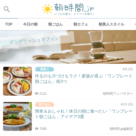
Skip
to
content
TOP
今日の朝
朝ごはん
朝カフェ
朝美人スタイル
イングリッシュマフィン
9/8 (月)
作るのも片づけもラク！家族が喜ぶ「ワンプレート
朝ごはん」術3つ
2121
朝時間アンバサダー
6/15 (日)
簡単＆おしゃれ！休日の朝に食べたい「ワンプレー
ト朝ごはん」アイデア3選
7585
朝時間.jp編集部