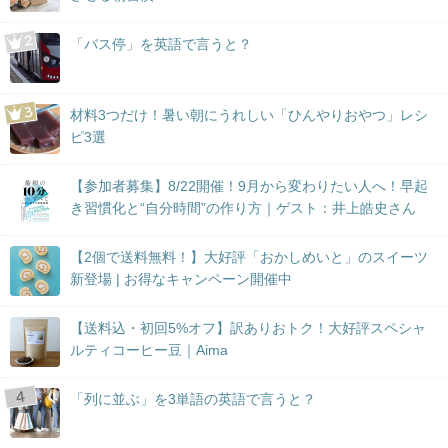
「バス停」を英語で言うと？
材料3つだけ！暑い朝にうれしい「ひんやりおやつ」レシ
ピ3選
【参加者募集】8/22開催！9月から変わりたい人へ！早起
き習慣化と“自分時間”の作り方｜ゲスト：井上皓史さん
【2個で送料無料！】大好評「おかしめいと」のスイーツ
新登場 | お得なキャンペーン開催中
【送料込・初回5%オフ】訳ありおトク！大好評スペシャ
ルティコーヒー豆｜Aima
「列に並ぶ」を3単語の英語で言うと？