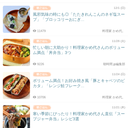
12/1 (日)
風邪気味の時にも◎「たたきれんこんのネギ塩スー
プ」「ブロッコリーおにぎ...
11479
料理家 かめ代。
11/26 (火)
忙しい朝に大助かり！料理家かめ代さんのボリュー
ム満点「丼弁当」3つ
9226
朝時間.jp編集部
11/24 (日)
ボリューム満点！お好み焼き風「豚とキャベツのピ
カタ」「レンジ鮭フレーク...
10706
料理家 かめ代。
11/21 (木)
寒い季節にぴったり！料理家かめ代さん直伝『スー
プジャー弁当』レシピ3選