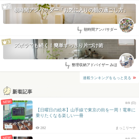
朝時間アンバサダー「お気に入りの朝の過ごし方」
by:
朝時間アンバサダー
ズボラでも続く！簡単すっきり片づけ術
by:
整理収納アドバイザー みほ
連載ランキングをもっと見る
新着記事
NEW
8/9 (日)
【日曜日の絵本】山手線で東京の街を一周！電車に
乗りたくなる楽しい一冊
BLOG
282
まっこリ〜ナ
NEW
8/9 (日)