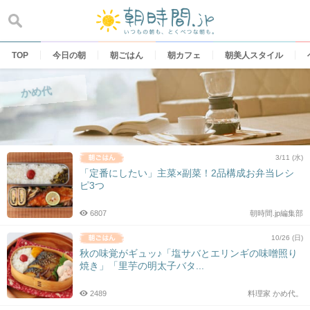
Skip
to
content
TOP
今日の朝
朝ごはん
朝カフェ
朝美人スタイル
かめ代
3/11 (水)
「定番にしたい」主菜×副菜！2品構成お弁当レシ
ピ3つ
6807
朝時間.jp編集部
10/26 (日)
秋の味覚がギュッ♪「塩サバとエリンギの味噌照り
焼き」「里芋の明太子バタ...
2489
料理家 かめ代。