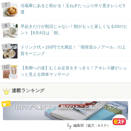
冷蔵庫にあると助かる！玉ねぎたっぷり作り置きレシピ3
選
早起きだけが朝活じゃない！朝がもっと楽しくなる50のヒ
ント【8月4日は「朝...
ドリンク代＋150円で大満足！「喫茶室ルノアール」の上
質モーニング
【美脚への道】むくみ足首をすっきり！アキレス腱がシュ
ッと見える簡単マッサージ
BLOG
連載ランキング
1日1つずつ覚えよう！朝のひとこと英語レッスン
by:
編集部（協力：eステ）