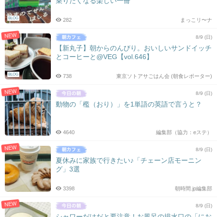
乗りたくなる楽しい一冊
シ
ョ
BLOG
282
まっこリ〜ナ
ン
NEW
8/9 (日)
【新丸子】朝からのんびり。おいしいサンドイッチ
とコーヒーと@VEG【vol.646】
BLOG
738
東京ソトアサごはん会 (朝食レポーター)
NEW
8/9 (日)
動物の「檻（おり）」を1単語の英語で言うと？
4640
編集部（協力：eステ）
NEW
8/9 (日)
夏休みに家族で行きたい♪「チェーン店モーニン
グ」3選
3398
朝時間.jp編集部
NEW
8/9 (日)
シャワーだけだと要注意！お風呂の排水口の「にお