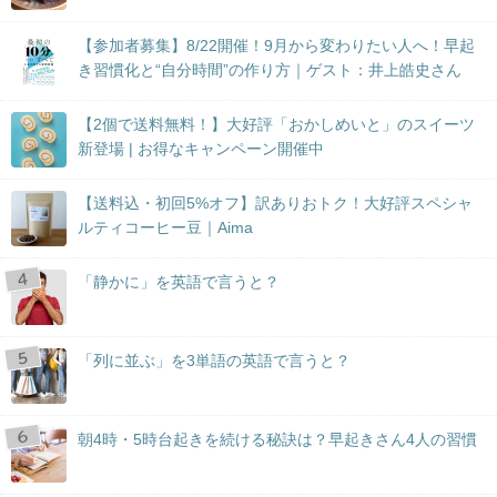
【参加者募集】8/22開催！9月から変わりたい人へ！早起
き習慣化と“自分時間”の作り方｜ゲスト：井上皓史さん
【2個で送料無料！】大好評「おかしめいと」のスイーツ
新登場 | お得なキャンペーン開催中
【送料込・初回5%オフ】訳ありおトク！大好評スペシャ
ルティコーヒー豆｜Aima
「静かに」を英語で言うと？
「列に並ぶ」を3単語の英語で言うと？
朝4時・5時台起きを続ける秘訣は？早起きさん4人の習慣