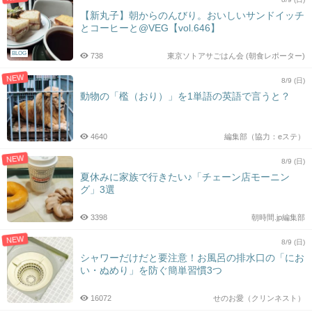
【新丸子】朝からのんびり。おいしいサンドイッチ
とコーヒーと@VEG【vol.646】
BLOG
738
東京ソトアサごはん会 (朝食レポーター)
NEW
8/9 (日)
動物の「檻（おり）」を1単語の英語で言うと？
4640
編集部（協力：eステ）
NEW
8/9 (日)
夏休みに家族で行きたい♪「チェーン店モーニン
グ」3選
3398
朝時間.jp編集部
NEW
8/9 (日)
シャワーだけだと要注意！お風呂の排水口の「にお
い・ぬめり」を防ぐ簡単習慣3つ
16072
せのお愛（クリンネスト）