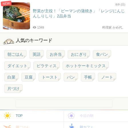
NEW
8/9 (日)
野菜が主役！「ピーマンの蒲焼き」「レンジにんじ
んしりしり」2品弁当
1349
料理家 かめ代。
人気のキーワード
朝ごはん
英語
お弁当
おにぎり
食パン
ダイエット
ピラティス
ホットケーキミックス
白菜
豆腐
トースト
パン
手帳
ノート
片づけ
TOP
今日の朝
朝ごはん
朝カフェ