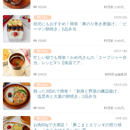
33104
料理家 かめ代。
10/20 (日)
幼児にもおすすめ！簡単「豚のり巻き唐揚げ」「ピ
ーマン卵焼き」2品弁当
15040
料理家 かめ代。
10/17 (木)
忙しい朝でも簡単！かめ代さんの「スープジャー弁
当」レシピ3つ【保温でア...
10419
朝時間.jp編集部
10/13 (日)
残った3切れで簡単！「刺身と野菜の磯辺揚げ」
「塩昆布と大葉の卵焼き」2品弁当
6648
料理家 かめ代。
10/6 (日)
お肉50gで大満足！「豚こまとエリンギの照り焼
き」「カニカマとチンゲン菜...