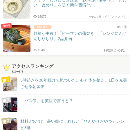
い・ぬめり」を防ぐ簡単習慣3つ
16072
せのお愛（クリンネスト）
NEW
8/9 (日)
野菜が主役！「ピーマンの蒲焼き」「レンジにんじ
んしりしり」2品弁当
1349
料理家 かめ代。
アクセスランキング
8/2
〜
8/8
5時起きを30年続けて気づいた。心と体を整え、1日を充実
させる朝習慣
「バス停」を英語で言うと？
材料3つだけ！暑い朝にうれしい「ひんやりおやつ」レシ
ピ3選