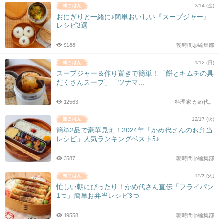
3/14 (金)
おにぎりと一緒に♪簡単おいしい『スープジャー』
レシピ3選
9188
朝時間.jp編集部
1/12 (日)
スープジャー＆作り置きで簡単！「餅とキムチの具
だくさんスープ」「ツナマ...
12563
料理家 かめ代。
12/17 (火)
簡単2品で豪華見え！2024年「かめ代さんのお弁当
レシピ」人気ランキングベスト5♪
3587
朝時間.jp編集部
12/3 (火)
忙しい朝にぴったり！かめ代さん直伝「フライパン
1つ」簡単お弁当レシピ3つ
19558
朝時間.jp編集部