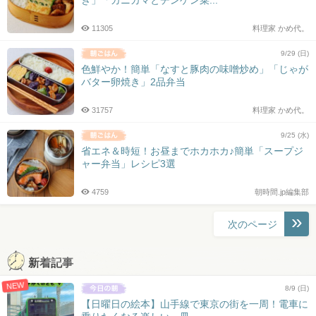
11305
料理家 かめ代。
9/29 (日)
色鮮やか！簡単「なすと豚肉の味噌炒め」「じゃが
バター卵焼き」2品弁当
31757
料理家 かめ代。
9/25 (水)
省エネ＆時短！お昼までホカホカ♪簡単「スープジ
ャー弁当」レシピ3選
4759
朝時間.jp編集部
投
次のページ
稿
ナ
新着記事
ビ
NEW
ゲ
8/9 (日)
ー
【日曜日の絵本】山手線で東京の街を一周！電車に