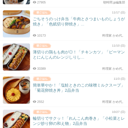
27905
朝時間.jp編集部
11/17 (日)
ごちそうのっけ弁当「牛肉とさつまいものしょうが
焼き」「色紙切り卵焼き」...
10173
料理家 かめ代。
11/10 (日)
薄切りの鶏もも肉が◎！「チキンカツ」「ピーマン
とにんじんのレンジしりし...
33389
料理家 かめ代。
11/3 (日)
簡単華やか！「塩鮭ときのこの味噌ミルクスープ」
「菊花卵焼き丼」2品弁当
2552
料理家 かめ代。
10/27 (日)
輪切りでサクッ！「れんこん肉巻き」「小松菜とレ
ンジ炒り卵の和え物」2品弁当