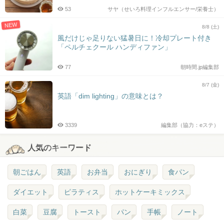
53
サヤ（せいろ料理インフルエンサー/栄養士）
NEW
8/8 (土)
風だけじゃ足りない猛暑日に！冷却プレート付き
「ペルチェクール ハンディファン」
77
朝時間.jp編集部
8/7 (金)
英語「dim lighting」の意味とは？
3339
編集部（協力：eステ）
人気のキーワード
朝ごはん
英語
お弁当
おにぎり
食パン
ダイエット
ピラティス
ホットケーキミックス
白菜
豆腐
トースト
パン
手帳
ノート