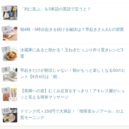
「列に並ぶ」を3単語の英語で言うと？
朝4時・5時台起きを続ける秘訣は？早起きさん4人の習慣
冷蔵庫にあると助かる！玉ねぎたっぷり作り置きレシピ3
選
早起きだけが朝活じゃない！朝がもっと楽しくなる50のヒ
ント【8月4日は「朝...
【美脚への道】むくみ足首をすっきり！アキレス腱がシュ
ッと見える簡単マッサージ
BLOG
ドリンク代＋150円で大満足！「喫茶室ルノアール」の上
質モーニング