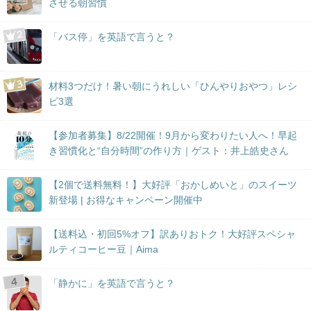
させる朝習慣
「バス停」を英語で言うと？
材料3つだけ！暑い朝にうれしい「ひんやりおやつ」レシ
ピ3選
【参加者募集】8/22開催！9月から変わりたい人へ！早起
き習慣化と“自分時間”の作り方｜ゲスト：井上皓史さん
【2個で送料無料！】大好評「おかしめいと」のスイーツ
新登場 | お得なキャンペーン開催中
【送料込・初回5%オフ】訳ありおトク！大好評スペシャ
ルティコーヒー豆｜Aima
「静かに」を英語で言うと？