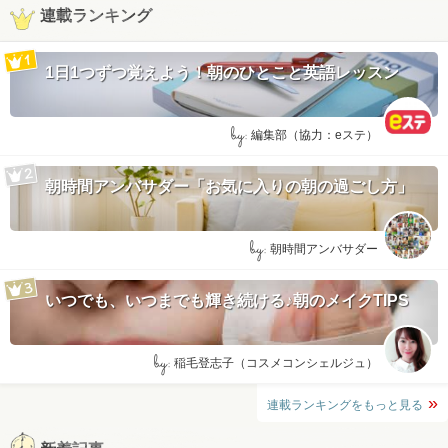
連載ランキング
1日1つずつ覚えよう！朝のひとこと英語レッスン
by:
編集部（協力：eステ）
朝時間アンバサダー「お気に入りの朝の過ごし方」
by:
朝時間アンバサダー
いつでも、いつまでも輝き続ける♪朝のメイクTIPS
by:
稲毛登志子（コスメコンシェルジュ）
連載ランキングをもっと見る