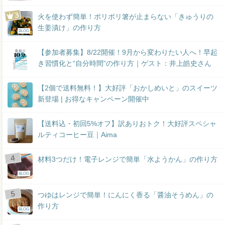
火を使わず簡単！ポリポリ箸が止まらない「きゅうりの
生姜漬け」の作り方
BLOG
【参加者募集】8/22開催！9月から変わりたい人へ！早起
き習慣化と“自分時間”の作り方｜ゲスト：井上皓史さん
【2個で送料無料！】大好評「おかしめいと」のスイーツ
新登場 | お得なキャンペーン開催中
【送料込・初回5%オフ】訳ありおトク！大好評スペシャ
ルティコーヒー豆｜Aima
材料3つだけ！電子レンジで簡単「水ようかん」の作り方
BLOG
つゆはレンジで簡単！にんにく香る「醤油そうめん」の
作り方
BLOG