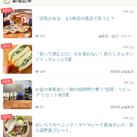
新着記事
NEW
8/8 (土)
「活気がある」を1単語の英語で言うと？
107
編集部（協力：eステ）
NEW
8/8 (土)
「切って挟むだけ」火を使わない！具だくさんサン
ドイッチレシピ3選
189
朝時間.jp編集部
NEW
8/8 (土)
お盆の来客前に！朝の短時間で整う“玄関・リビン
グ”リセット術3選
52
朝時間.jp編集部
NEW
8/8 (土)
せいろでモーニング！マーマレード醤油タレの「彩
り温野菜プレート」