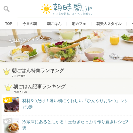
Skip
to
content
TOP
今日の朝
朝ごはん
朝カフェ
朝美人スタイル
七味のランキング
朝ごはん特集ランキング
7/31
〜
8/6
朝ごはん記事ランキング
7/31
〜
8/6
材料3つだけ！暑い朝にうれしい「ひんやりおやつ」レシ
ピ3選
冷蔵庫にあると助かる！玉ねぎたっぷり作り置きレシピ3
選