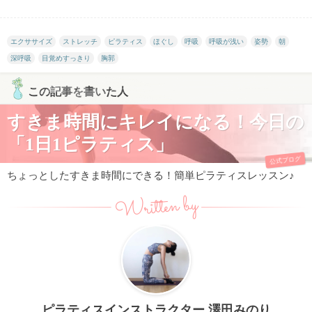
エクササイズ
ストレッチ
ピラティス
ほぐし
呼吸
呼吸が浅い
姿勢
朝
深呼吸
目覚めすっきり
胸郭
この記事を書いた人
すきま時間にキレイになる！今日の
「1日1ピラティス」
公式ブログ
ちょっとしたすきま時間にできる！簡単ピラティスレッスン♪
Written by
ピラティスインストラクター 澤田みのり