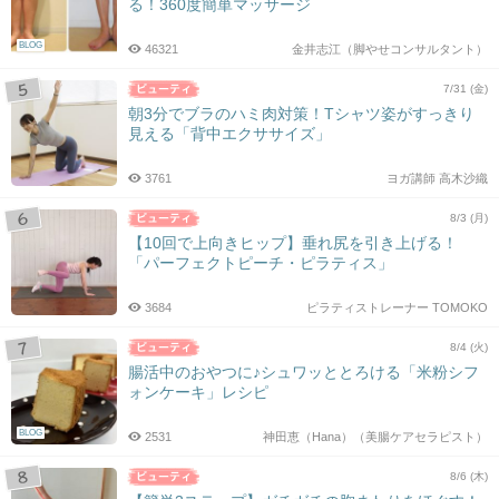
る！360度簡単マッサージ
BLOG
46321
金井志江（脚やせコンサルタント）
7/31 (金)
朝3分でブラのハミ肉対策！Tシャツ姿がすっきり
見える「背中エクササイズ」
3761
ヨガ講師 高木沙織
8/3 (月)
【10回で上向きヒップ】垂れ尻を引き上げる！
「パーフェクトピーチ・ピラティス」
3684
ピラティストレーナー TOMOKO
8/4 (火)
腸活中のおやつに♪シュワッととろける「米粉シフ
ォンケーキ」レシピ
BLOG
2531
神田恵（Hana）（美腸ケアセラピスト）
8/6 (木)