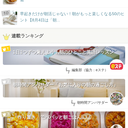
早起きだけが朝活じゃない！朝がもっと楽しくなる50のヒ
ント【8月4日は「朝...
連載ランキング
1日1つずつ覚えよう！朝のひとこと英語レッスン
by:
編集部（協力：eステ）
朝時間アンバサダー「お気に入りの朝の過ごし方」
by:
朝時間アンバサダー
「作り置き」でパパッと朝ごはん