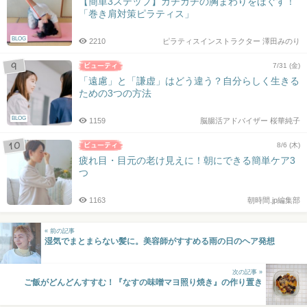
【簡単3ステップ】ガチガチの胸まわりをほぐす！
「巻き肩対策ピラティス」
BLOG
2210
ピラティスインストラクター 澤田みのり
7/31 (金)
「遠慮」と「謙虚」はどう違う？自分らしく生きる
ための3つの方法
BLOG
1159
脳腸活アドバイザー 桜華純子
8/6 (木)
疲れ目・目元の老け見えに！朝にできる簡単ケア3
つ
1163
朝時間.jp編集部
« 前の記事
湿気でまとまらない髪に。美容師がすすめる雨の日のヘア発想
次の記事 »
ご飯がどんどんすすむ！『なすの味噌マヨ照り焼き』の作り置き