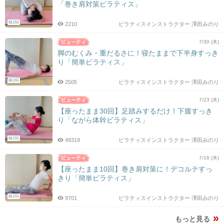
「巻き肩対策ピラティス」
BLOG
2210
ピラティスインストラクター 澤田みのり
7/30 (木)
脚のむくみ・重だるさに！寝たままで下半身すっき
り「簡単ピラティス」
BLOG
2505
ピラティスインストラクター 澤田みのり
7/23 (木)
【座ったまま30回】足踏みするだけ！下腹すっき
り「ながら体幹ピラティス」
BLOG
49319
ピラティスインストラクター 澤田みのり
7/16 (木)
【座ったまま10回】巻き肩対策に！デコルテすっ
きり「簡単ピラティス」
BLOG
9701
ピラティスインストラクター 澤田みのり
もっと見る