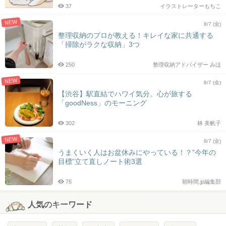
37
イラストレーターもちこ
NEW
8/7 (金)
整理収納のプロが教える！キレイな家に共通する
「掃除がラクな収納」3つ
250
整理収納アドバイザー みほ
NEW
8/7 (金)
【渋谷】駅直結でハワイ気分。心が旅する
「goodNess」のモーニング
302
林 美帆子
NEW
8/7 (金)
うまくいく人はお盆休みにやっている！？”今年の
目標”立て直しノート術3選
76
朝時間.jp編集部
人気のキーワード