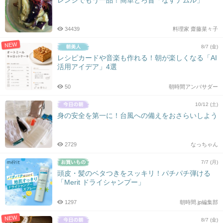
レンジでもう一品！簡単とろ旨「なすナムル」
34439
料理家 齋藤菜々子
NEW
8/7 (金)
レシピカードや音楽も作れる！朝が楽しくなる「AI
活用アイデア」4選
50
朝時間アンバサダー
10/12 (土)
身の安全を第一に！台風への備えをおさらいしよう
2729
なっちゃん
7/7 (月)
頭皮・髪のベタつきをスッキリ！パチパチ弾ける
「Merit ドライシャンプー」
1297
朝時間.jp編集部
NEW
8/7 (金)