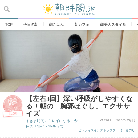
Skip
to
content
TOP
今日の朝
朝ごはん
朝カフェ
朝美人スタイル
【左右3回】深い呼吸がしやすくな
る！朝の「胸郭ほぐし」エクササ
イズ
BLOG
すきま時間にキレイになる！今
2922
2026/6/25(木)
日の「1日1ピラティス」
ピラティスインストラクター 澤田みのり