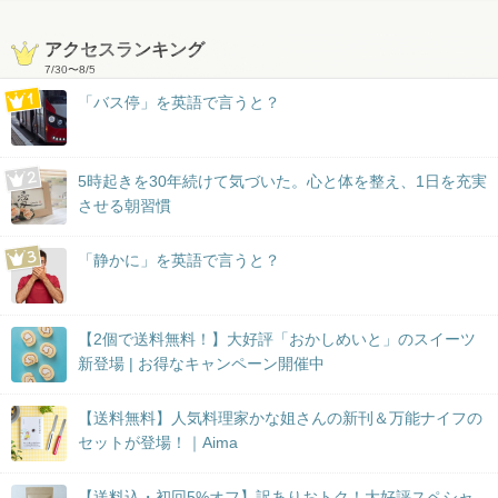
アクセスランキング
7/30
〜
8/5
「バス停」を英語で言うと？
5時起きを30年続けて気づいた。心と体を整え、1日を充実
させる朝習慣
「静かに」を英語で言うと？
【2個で送料無料！】大好評「おかしめいと」のスイーツ
新登場 | お得なキャンペーン開催中
【送料無料】人気料理家かな姐さんの新刊＆万能ナイフの
セットが登場！｜Aima
【送料込・初回5%オフ】訳ありおトク！大好評スペシャ