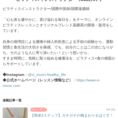
ピラティスインストラクター/国際中医師/国際薬膳師
「心も体も健やかに、喜び溢れる毎日を」をテーマに、オンライン
ピラティスレッスンとオリジナルブレンド薬膳茶の開発・販売をし
ています。
自身の側湾症による腰痛や婦人科疾患による手術の経験から、運動
習慣と食生活の大切さを痛感。でも、自分のことは二の次になりが
ち。そのような人に寄り添いたい！という想いから、
すきま時間に、気軽に取り組める健康法を、ピラティス×食の側面か
らサポートしています。
◆Instagram
：
@xi_moon.healthy_life
◆公式ホームページ（レッスン情報など）
：
https://www.xi-
moon.com
連載記事一覧
8/6 (木)
【簡単3ステップ】ガチガチの胸まわりをほぐす！