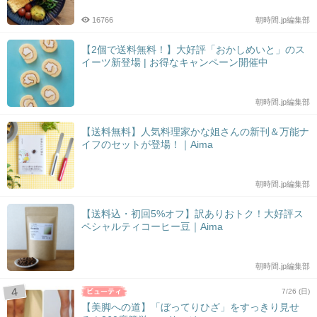
16766
朝時間.jp編集部
【2個で送料無料！】大好評「おかしめいと」のス
イーツ新登場 | お得なキャンペーン開催中
朝時間.jp編集部
【送料無料】人気料理家かな姐さんの新刊＆万能ナ
イフのセットが登場！｜Aima
朝時間.jp編集部
【送料込・初回5%オフ】訳ありおトク！大好評ス
ペシャルティコーヒー豆｜Aima
朝時間.jp編集部
7/26 (日)
【美脚への道】「ぼってりひざ」をすっきり見せ