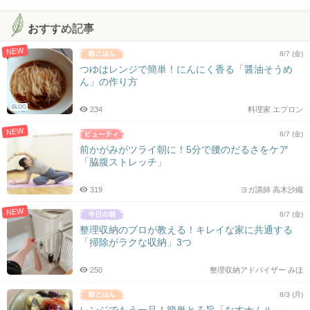
おすすめ記事
NEW
8/7 (金)
つゆはレンジで簡単！にんにく香る「醤油そうめ
ん」の作り方
BLOG
234
料理家 エプロン
NEW
8/7 (金)
前かがみがツライ朝に！5分で腰のだるさをケア
「脇腹ストレッチ」
319
ヨガ講師 高木沙織
NEW
8/7 (金)
整理収納のプロが教える！キレイな家に共通する
「掃除がラクな収納」3つ
250
整理収納アドバイザー みほ
8/3 (月)