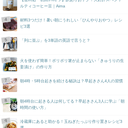
ルティコーヒー豆｜Aima
材料3つだけ！暑い朝にうれしい「ひんやりおやつ」レシ
ピ3選
「列に並ぶ」を3単語の英語で言うと？
火を使わず簡単！ポリポリ箸が止まらない「きゅうりの生
姜漬け」の作り方
BLOG
朝4時・5時台起きを続ける秘訣は？早起きさん4人の習慣
朝4時台に起きる人は何してる？早起きさん3人に学ぶ「朝
時間の使い方」
冷蔵庫にあると助かる！玉ねぎたっぷり作り置きレシピ3
選