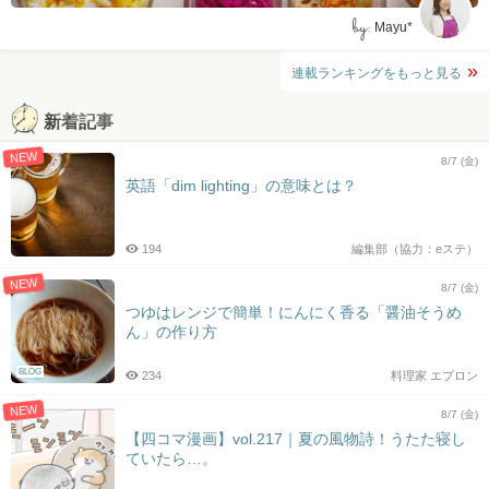
by:
Mayu*
連載ランキングをもっと見る
新着記事
NEW
8/7 (金)
英語「dim lighting」の意味とは？
194
編集部（協力：eステ）
NEW
8/7 (金)
つゆはレンジで簡単！にんにく香る「醤油そうめ
ん」の作り方
BLOG
234
料理家 エプロン
NEW
8/7 (金)
【四コマ漫画】vol.217｜夏の風物詩！うたた寝し
ていたら…。