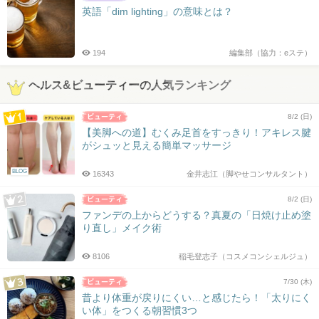
英語「dim lighting」の意味とは？
194
編集部（協力：eステ）
ヘルス&ビューティーの人気ランキング
8/2 (日)
【美脚への道】むくみ足首をすっきり！アキレス腱
がシュッと見える簡単マッサージ
BLOG
16343
金井志江（脚やせコンサルタント）
8/2 (日)
ファンデの上からどうする？真夏の「日焼け止め塗
り直し」メイク術
8106
稲毛登志子（コスメコンシェルジュ）
7/30 (木)
昔より体重が戻りにくい…と感じたら！「太りにく
い体」をつくる朝習慣3つ