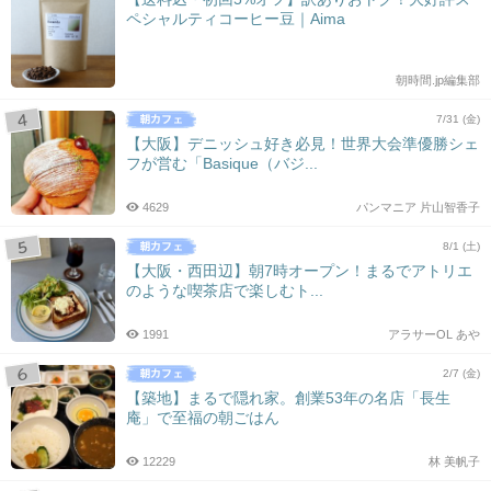
ペシャルティコーヒー豆｜Aima
朝時間.jp編集部
7/31 (金)
【大阪】デニッシュ好き必見！世界大会準優勝シェ
フが営む「Basique（バジ...
4629
パンマニア 片山智香子
8/1 (土)
【大阪・西田辺】朝7時オープン！まるでアトリエ
のような喫茶店で楽しむト...
1991
アラサーOL あや
2/7 (金)
【築地】まるで隠れ家。創業53年の名店「長生
庵」で至福の朝ごはん
12229
林 美帆子