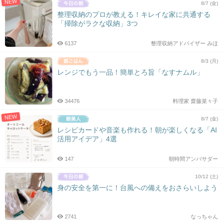
NEW
8/7 (金)
整理収納のプロが教える！キレイな家に共通する
「掃除がラクな収納」3つ
6137
整理収納アドバイザー みほ
8/3 (月)
レンジでもう一品！簡単とろ旨「なすナムル」
34476
料理家 齋藤菜々子
NEW
8/7 (金)
レシピカードや音楽も作れる！朝が楽しくなる「AI
活用アイデア」4選
147
朝時間アンバサダー
10/12 (土)
身の安全を第一に！台風への備えをおさらいしよう
2741
なっちゃん