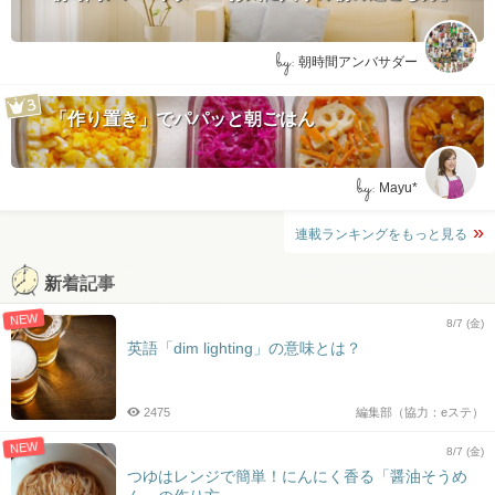
by:
朝時間アンバサダー
「作り置き」でパパッと朝ごはん
by:
Mayu*
連載ランキングをもっと見る
新着記事
NEW
8/7 (金)
英語「dim lighting」の意味とは？
2475
編集部（協力：eステ）
NEW
8/7 (金)
つゆはレンジで簡単！にんにく香る「醤油そうめ