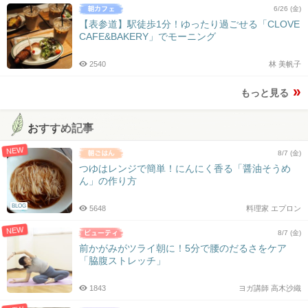
6/26 (金)
【表参道】駅徒歩1分！ゆったり過ごせる「CLOVE
CAFE&BAKERY」でモーニング
2540
林 美帆子
もっと見る
おすすめ記事
NEW
8/7 (金)
つゆはレンジで簡単！にんにく香る「醤油そうめ
ん」の作り方
BLOG
5648
料理家 エプロン
NEW
8/7 (金)
前かがみがツライ朝に！5分で腰のだるさをケア
「脇腹ストレッチ」
1843
ヨガ講師 高木沙織