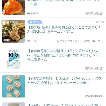
ー”3選
10475
朝時間.jp編集部
8/3 (月)
【番外編•新潟】新潟の朝ごはんはここで決まり！
新潟愛あふれるモーニング@...
BLOG
6486
東京ソトアサごはん会 (朝食レポーター)
【参加者募集】8/22開催！9月から変わりたい人
へ！早起き習慣化と“自分時間”の作り方｜ゲスト：
井上皓史さん
朝時間.jp編集部
【2個で送料無料！】大好評「おかしめいと」のス
イーツ新登場 | お得なキャンペーン開催中
朝時間.jp編集部
【送料込・初回5%オフ】訳ありおトク！大好評ス