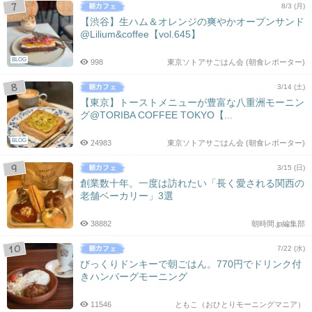
8/3 (月)
【渋谷】生ハム＆オレンジの爽やかオープンサンド
@Lilium&coffee【vol.645】
BLOG
998
東京ソトアサごはん会 (朝食レポーター)
3/14 (土)
【東京】トーストメニューが豊富な八重洲モーニン
グ@TORIBA COFFEE TOKYO【...
BLOG
24983
東京ソトアサごはん会 (朝食レポーター)
3/15 (日)
創業数十年。一度は訪れたい「長く愛される関西の
老舗ベーカリー」3選
38882
朝時間.jp編集部
7/22 (水)
びっくりドンキーで朝ごはん。770円でドリンク付
きハンバーグモーニング
11546
ともこ（おひとりモーニングマニア）