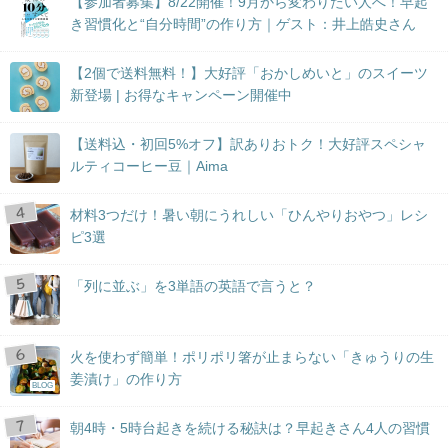
【参加者募集】8/22開催！9月から変わりたい人へ！早起
き習慣化と“自分時間”の作り方｜ゲスト：井上皓史さん
【2個で送料無料！】大好評「おかしめいと」のスイーツ
新登場 | お得なキャンペーン開催中
【送料込・初回5%オフ】訳ありおトク！大好評スペシャ
ルティコーヒー豆｜Aima
材料3つだけ！暑い朝にうれしい「ひんやりおやつ」レシ
ピ3選
「列に並ぶ」を3単語の英語で言うと？
火を使わず簡単！ポリポリ箸が止まらない「きゅうりの生
姜漬け」の作り方
BLOG
朝4時・5時台起きを続ける秘訣は？早起きさん4人の習慣