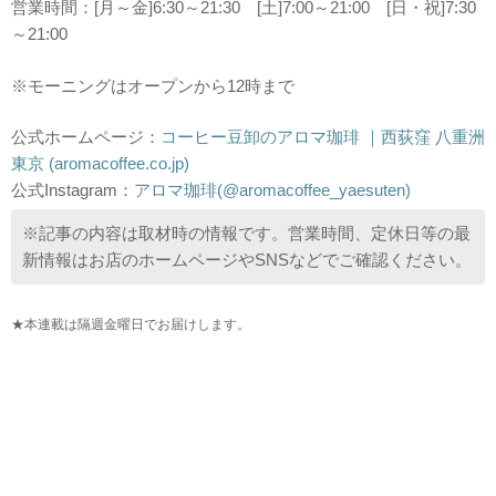
営業時間：[月～金]6:30～21:30 [土]7:00～21:00 [日・祝]7:30
～21:00
※モーニングはオープンから12時まで
公式ホームページ：
コーヒー豆卸のアロマ珈琲 ｜西荻窪 八重洲
東京 (aromacoffee.co.jp)
公式Instagram：
アロマ珈琲(@aromacoffee_yaesuten)
※記事の内容は取材時の情報です。営業時間、定休日等の最
新情報はお店のホームページやSNSなどでご確認ください。
★本連載は隔週金曜日でお届けします。