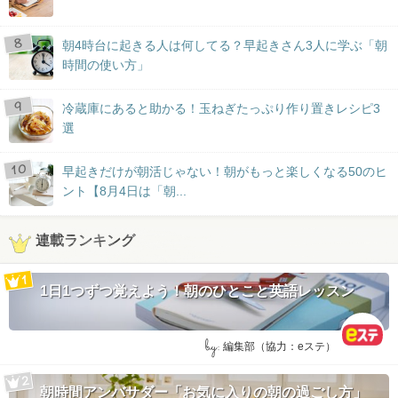
朝4時台に起きる人は何してる？早起きさん3人に学ぶ「朝
時間の使い方」
冷蔵庫にあると助かる！玉ねぎたっぷり作り置きレシピ3
選
早起きだけが朝活じゃない！朝がもっと楽しくなる50のヒ
ント【8月4日は「朝...
連載ランキング
1日1つずつ覚えよう！朝のひとこと英語レッスン
by:
編集部（協力：eステ）
朝時間アンバサダー「お気に入りの朝の過ごし方」