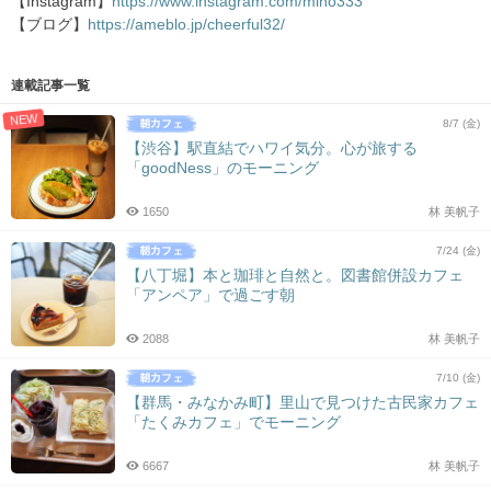
【Instagram】
https://www.instagram.com/miho333
【ブログ】
https://ameblo.jp/cheerful32/
連載記事一覧
NEW
8/7 (金)
【渋谷】駅直結でハワイ気分。心が旅する
「goodNess」のモーニング
1650
林 美帆子
7/24 (金)
【八丁堀】本と珈琲と自然と。図書館併設カフェ
「アンペア」で過ごす朝
2088
林 美帆子
7/10 (金)
【群馬・みなかみ町】里山で見つけた古民家カフェ
「たくみカフェ」でモーニング
6667
林 美帆子