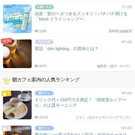
7/7 (月)
頭皮・髪のベタつきをスッキリ！パチパチ弾ける
「Merit ドライシャンプー」
1306
朝時間.jp編集部
NEW
8/7 (金)
英語「dim lighting」の意味とは？
2475
編集部（協力：eステ）
朝カフェ案内の人気ランキング
8/5 (水)
ドリンク代＋150円で大満足！「喫茶室ルノアー
ル」の上質モーニング
14131
ともこ（おひとりモーニングマニア）
8/2 (日)
夏の旅に♪一度は訪れたい”石川・金沢のベーカリ