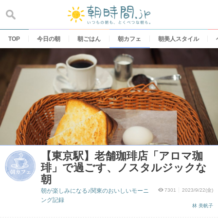
Skip
to
content
TOP
今日の朝
朝ごはん
朝カフェ
朝美人スタイル
【東京駅】老舗珈琲店「アロマ珈
琲」で過ごす、ノスタルジックな
朝
朝が楽しみになる♪関東のおいしいモーニ
7301
2023/9/22(金)
ング記録
林 美帆子