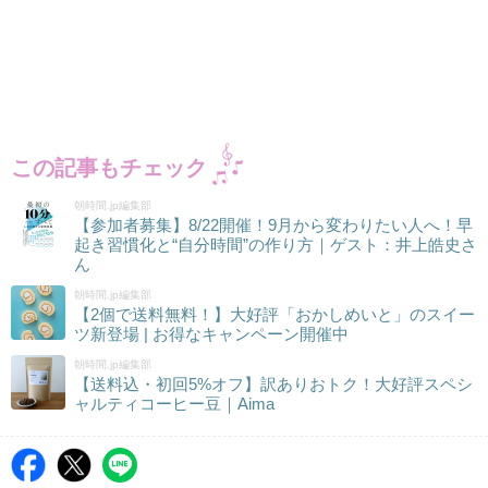
この記事もチェック
朝時間.jp編集部
【参加者募集】8/22開催！9月から変わりたい人へ！早
起き習慣化と“自分時間”の作り方｜ゲスト：井上皓史さ
ん
朝時間.jp編集部
【2個で送料無料！】大好評「おかしめいと」のスイー
ツ新登場 | お得なキャンペーン開催中
朝時間.jp編集部
【送料込・初回5%オフ】訳ありおトク！大好評スペシ
ャルティコーヒー豆｜Aima