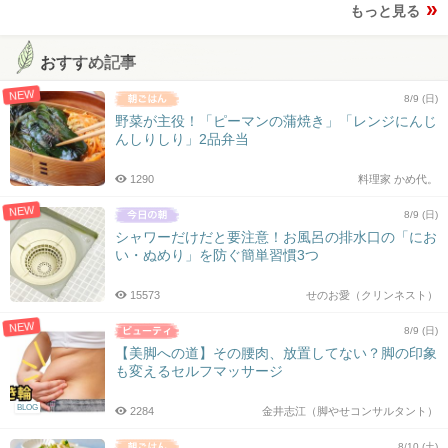
もっと見る
おすすめ記事
NEW
8/9 (日)
野菜が主役！「ピーマンの蒲焼き」「レンジにんじ
んしりしり」2品弁当
1290
料理家 かめ代。
NEW
8/9 (日)
シャワーだけだと要注意！お風呂の排水口の「にお
い・ぬめり」を防ぐ簡単習慣3つ
15573
せのお愛（クリンネスト）
NEW
8/9 (日)
【美脚への道】その腰肉、放置してない？脚の印象
も変えるセルフマッサージ
BLOG
2284
金井志江（脚やせコンサルタント）
8/10 (土)