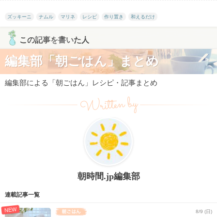
ズッキーニ
ナムル
マリネ
レシピ
作り置き
和えるだけ
この記事を書いた人
編集部「朝ごはん」まとめ
編集部による「朝ごはん」レシピ・記事まとめ
Written by
朝時間.jp編集部
連載記事一覧
NEW
8/9 (日)