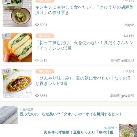
8/6 (木)
キンキンに冷やして食べたい！『きゅうりの胡麻酢
漬け』の作り置き
5994
Mayu*
8/8 (土)
「切って挟むだけ」火を使わない！具だくさんサン
ドイッチレシピ3選
5711
朝時間.jp編集部
8/3 (月)
「ひんやり味しみ♪」夏の朝に食べたい！なすの作
り置きレシピ3選
3854
朝時間.jp編集部
« 前の記事
洗ったのに…なぜ臭い!?「タオル」のニオイを解消するヒント
次の記事 »
火を使わず簡単！豆腐たっぷり「冷や汁風」