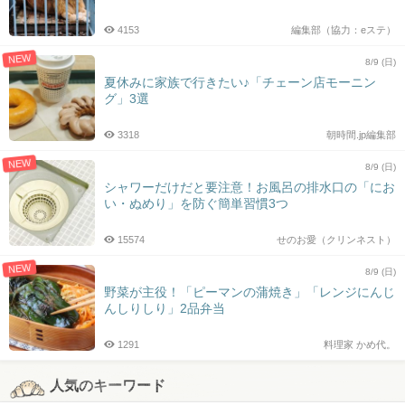
4153
編集部（協力：eステ）
NEW
8/9 (日)
夏休みに家族で行きたい♪「チェーン店モーニン
グ」3選
3318
朝時間.jp編集部
NEW
8/9 (日)
シャワーだけだと要注意！お風呂の排水口の「にお
い・ぬめり」を防ぐ簡単習慣3つ
15574
せのお愛（クリンネスト）
NEW
8/9 (日)
野菜が主役！「ピーマンの蒲焼き」「レンジにんじ
んしりしり」2品弁当
1291
料理家 かめ代。
人気のキーワード