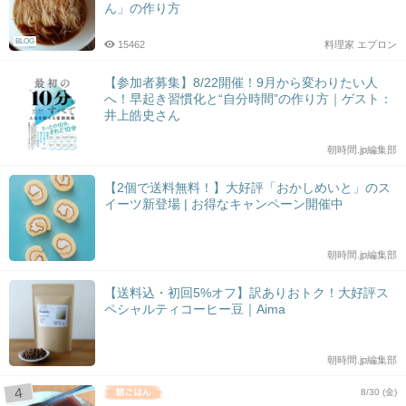
ん」の作り方
BLOG
15462
料理家 エプロン
【参加者募集】8/22開催！9月から変わりたい人
へ！早起き習慣化と“自分時間”の作り方｜ゲスト：
井上皓史さん
朝時間.jp編集部
【2個で送料無料！】大好評「おかしめいと」のス
イーツ新登場 | お得なキャンペーン開催中
朝時間.jp編集部
【送料込・初回5%オフ】訳ありおトク！大好評ス
ペシャルティコーヒー豆｜Aima
朝時間.jp編集部
8/30 (金)