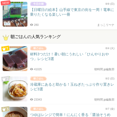
NEW
8/9 (日)
【日曜日の絵本】山手線で東京の街を一周！電車に
乗りたくなる楽しい一冊
BLOG
280
まっこリ〜ナ
朝ごはんの人気ランキング
8/4 (火)
材料3つだけ！暑い朝にうれしい「ひんやりおや
つ」レシピ3選
41025
朝時間.jp編集部
8/2 (日)
冷蔵庫にあると助かる！玉ねぎたっぷり作り置きレ
シピ3選
23343
朝時間.jp編集部
8/7 (金)
つゆはレンジで簡単！にんにく香る「醤油そうめ