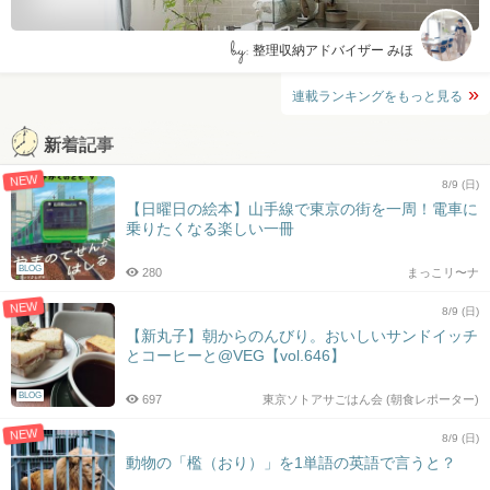
by:
整理収納アドバイザー みほ
連載ランキングをもっと見る
新着記事
NEW
8/9 (日)
【日曜日の絵本】山手線で東京の街を一周！電車に
乗りたくなる楽しい一冊
BLOG
280
まっこリ〜ナ
NEW
8/9 (日)
【新丸子】朝からのんびり。おいしいサンドイッチ
とコーヒーと@VEG【vol.646】
BLOG
697
東京ソトアサごはん会 (朝食レポーター)
NEW
8/9 (日)
動物の「檻（おり）」を1単語の英語で言うと？