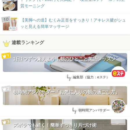
質モーニング
【美脚への道】むくみ足首をすっきり！アキレス腱がシュ
ッと見える簡単マッサージ
BLOG
連載ランキング
1日1つずつ覚えよう！朝のひとこと英語レッスン
by:
編集部（協力：eステ）
朝時間アンバサダー「お気に入りの朝の過ごし方」
by:
朝時間アンバサダー
ズボラでも続く！簡単すっきり片づけ術