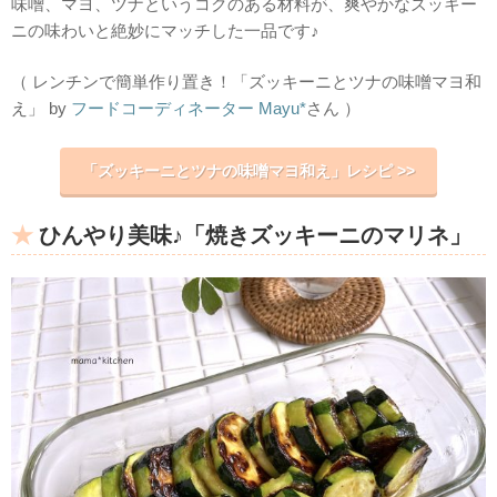
味噌、マヨ、ツナというコクのある材料が、爽やかなズッキー
ニの味わいと絶妙にマッチした一品です♪
（ レンチンで簡単作り置き！「ズッキーニとツナの味噌マヨ和
え」 by
フードコーディネーター Mayu*
さん ）
「ズッキーニとツナの味噌マヨ和え」レシピ >>
ひんやり美味♪「焼きズッキーニのマリネ」