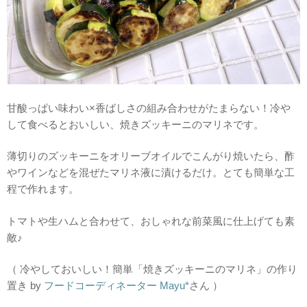
甘酸っぱい味わい×香ばしさの組み合わせがたまらない！冷や
して食べるとおいしい、焼きズッキーニのマリネです。
薄切りのズッキーニをオリーブオイルでこんがり焼いたら、酢
やワインなどを混ぜたマリネ液に漬けるだけ。とても簡単な工
程で作れます。
トマトや生ハムと合わせて、おしゃれな前菜風に仕上げても素
敵♪
（ 冷やしておいしい！簡単「焼きズッキーニのマリネ」の作り
置き by
フードコーディネーター Mayu*
さん ）