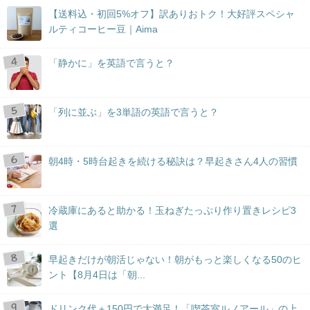
【送料込・初回5%オフ】訳ありおトク！大好評スペシャ
ルティコーヒー豆｜Aima
「静かに」を英語で言うと？
「列に並ぶ」を3単語の英語で言うと？
朝4時・5時台起きを続ける秘訣は？早起きさん4人の習慣
冷蔵庫にあると助かる！玉ねぎたっぷり作り置きレシピ3
選
早起きだけが朝活じゃない！朝がもっと楽しくなる50のヒ
ント【8月4日は「朝...
ドリンク代＋150円で大満足！「喫茶室ルノアール」の上