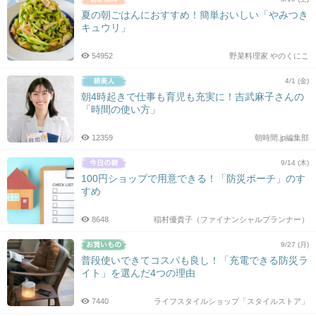
夏の朝ごはんにおすすめ！簡単おいしい「やみつき
キュウリ」
54952
野菜料理家 やのくにこ
4/1 (金)
朝4時起きで仕事も育児も充実に！吉武麻子さんの
「時間の使い方」
12359
朝時間.jp編集部
9/14 (木)
100円ショップで用意できる！「防災ポーチ」のす
すめ
8648
稲村優貴子（ファイナンシャルプランナー）
9/27 (月)
普段使いできてコスパも良し！「充電できる防災ラ
イト」を選んだ4つの理由
7440
ライフスタイルショップ「スタイルストア」