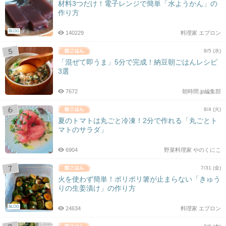
材料3つだけ！電子レンジで簡単「水ようかん」の
作り方
BLOG
140229
料理家 エプロン
8/5 (水)
「混ぜて即うま」5分で完成！納豆朝ごはんレシピ
3選
7672
朝時間.jp編集部
8/4 (火)
夏のトマトは丸ごと冷凍！2分で作れる「丸ごとト
マトのサラダ」
6904
野菜料理家 やのくにこ
7/31 (金)
火を使わず簡単！ポリポリ箸が止まらない「きゅう
りの生姜漬け」の作り方
BLOG
24634
料理家 エプロン