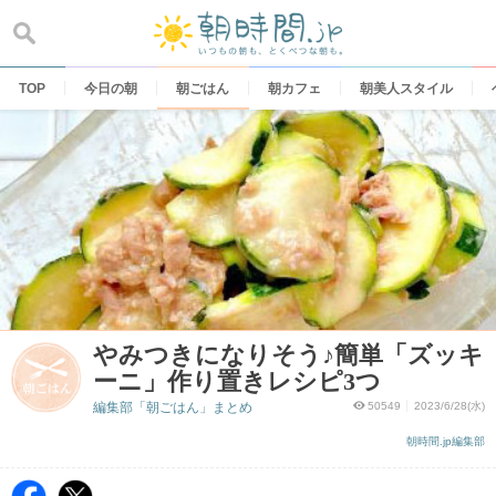
Skip
to
content
TOP
今日の朝
朝ごはん
朝カフェ
朝美人スタイル
やみつきになりそう♪簡単「ズッキ
ーニ」作り置きレシピ3つ
編集部「朝ごはん」まとめ
50549
2023/6/28(水)
朝時間.jp編集部