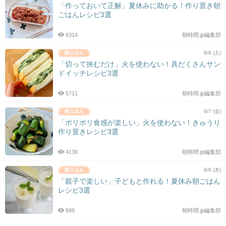
「作っておいて正解」夏休みに助かる！作り置き朝
ごはんレシピ3選
9314
朝時間.jp編集部
8/8 (土)
「切って挟むだけ」火を使わない！具だくさんサン
ドイッチレシピ3選
5711
朝時間.jp編集部
8/7 (金)
「ポリポリ食感が楽しい」火を使わない！きゅうり
作り置きレシピ3選
4138
朝時間.jp編集部
8/6 (木)
「親子で楽しい」子どもと作れる！夏休み朝ごはん
レシピ3選
849
朝時間.jp編集部