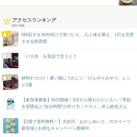
アクセスランキング
8/2
〜
8/8
5時起きを30年続けて気づいた。心と体を整え、1日を充実
させる朝習慣
「バス停」を英語で言うと？
材料3つだけ！暑い朝にうれしい「ひんやりおやつ」レシ
ピ3選
【参加者募集】8/22開催！9月から変わりたい人へ！早起
き習慣化と“自分時間”の作り方｜ゲスト：井上皓史さん
【2個で送料無料！】大好評「おかしめいと」のスイーツ
新登場 | お得なキャンペーン開催中