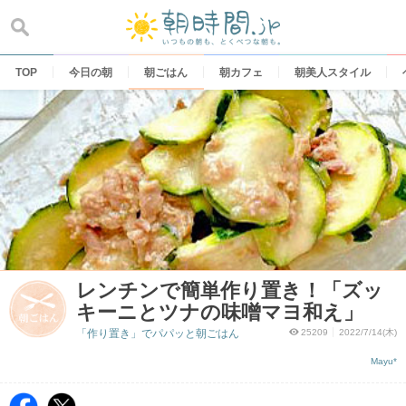
Skip
to
content
TOP
今日の朝
朝ごはん
朝カフェ
朝美人スタイル
レンチンで簡単作り置き！「ズッ
キーニとツナの味噌マヨ和え」
「作り置き」でパパッと朝ごはん
25209
2022/7/14(木)
Mayu*