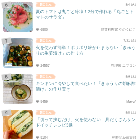
8/4 (火)
夏のトマトは丸ごと冷凍！2分で作れる「丸ごとト
マトのサラダ」
6800
野菜料理家 やのくにこ
7/31 (金)
火を使わず簡単！ポリポリ箸が止まらない「きゅう
りの生姜漬け」の作り方
BLOG
24557
料理家 エプロン
8/6 (木)
キンキンに冷やして食べたい！『きゅうりの胡麻酢
漬け』の作り置き
5459
Mayu*
8/8 (土)
「切って挟むだけ」火を使わない！具だくさんサン
ドイッチレシピ3選
5104
朝時間.jp編集部