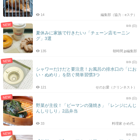
14
編集部（協力：eステ）
NEW
8/9 (日)
夏休みに家族で行きたい♪「チェーン店モーニン
グ」3選
135
朝時間.jp編集部
NEW
8/9 (日)
シャワーだけだと要注意！お風呂の排水口の「にお
い・ぬめり」を防ぐ簡単習慣3つ
121
せのお愛（クリンネスト）
NEW
8/9 (日)
野菜が主役！「ピーマンの蒲焼き」「レンジにんじ
んしりしり」2品弁当
33
料理家 かめ代。
NEW
8/9 (日)