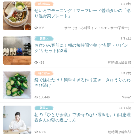
8/8 (土)
せいろでモーニング！マーマレード醤油タレの「彩
り温野菜プレート」
905
サヤ（せいろ料理インフルエンサー/栄養士）
8/8 (土)
お盆の来客前に！朝の短時間で整う“玄関・リビン
グ”リセット術3選
438
朝時間.jp編集部
8/4 (木)
袋で揉むだけ！簡単すぎる作り置き「きゅうりのわ
さび漬け」
138446
Mayu*
11/1 (水)
朝の「ひとり会議」で後悔のない選択を。山口恵理
香さんの朝の過ごし方
4666
朝時間.jp編集部