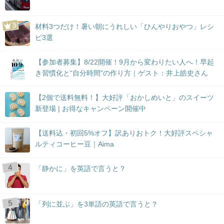
材料3つだけ！暑い朝にうれしい「ひんやりおやつ」レシ
ピ3選
【参加者募集】8/22開催！9月から変わりたい人へ！早起
き習慣化と“自分時間”の作り方｜ゲスト：井上皓史さん
【2個で送料無料！】大好評「おかしめいと」のスイーツ
新登場 | お得なキャンペーン開催中
【送料込・初回5%オフ】訳ありおトク！大好評スペシャ
ルティコーヒー豆｜Aima
「静かに」を英語で言うと？
「列に並ぶ」を3単語の英語で言うと？