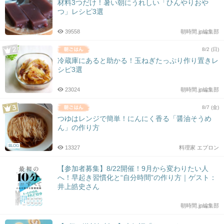
材料3つだけ！暑い朝にうれしい「ひんやりおや
つ」レシピ3選
39558
朝時間.jp編集部
8/2 (日)
冷蔵庫にあると助かる！玉ねぎたっぷり作り置きレ
シピ3選
23024
朝時間.jp編集部
8/7 (金)
つゆはレンジで簡単！にんにく香る「醤油そうめ
ん」の作り方
BLOG
13327
料理家 エプロン
【参加者募集】8/22開催！9月から変わりたい人
へ！早起き習慣化と“自分時間”の作り方｜ゲスト：
井上皓史さん
朝時間.jp編集部