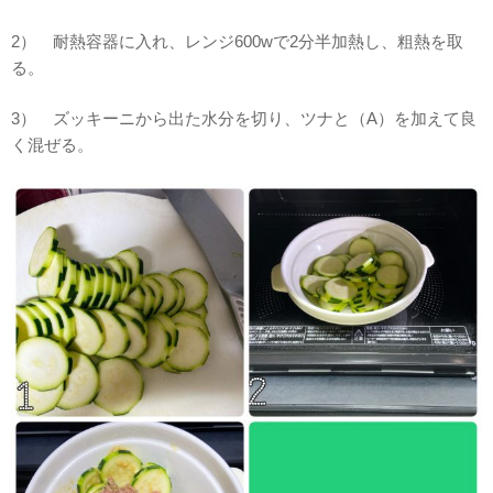
2） 耐熱容器に入れ、レンジ600wで2分半加熱し、粗熱を取
る。
3） ズッキーニから出た水分を切り、ツナと（A）を加えて良
く混ぜる。