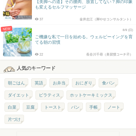
【美脚への道】その腰肉、放置してない？脚の印象
も変えるセルフマッサージ
BLOG
37
金井志江（脚やせコンサルタント）
NEW
8/9 (日)
ご機嫌な私で一日を始める。ウェルビーイングを育
てる朝の習慣
22
長谷川千尋（美習慣コーチ🄬）
人気のキーワード
朝ごはん
英語
お弁当
おにぎり
食パン
ダイエット
ピラティス
ホットケーキミックス
白菜
豆腐
トースト
パン
手帳
ノート
片づけ