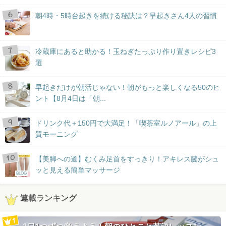
朝4時・5時台起きを続ける秘訣は？早起きさん4人の習慣
冷蔵庫にあると助かる！玉ねぎたっぷり作り置きレシピ3
選
早起きだけが朝活じゃない！朝がもっと楽しくなる50のヒ
ント【8月4日は「朝...
ドリンク代＋150円で大満足！「喫茶室ルノアール」の上
質モーニング
【美脚への道】むくみ足首をすっきり！アキレス腱がシュ
ッと見える簡単マッサージ
BLOG
連載ランキング