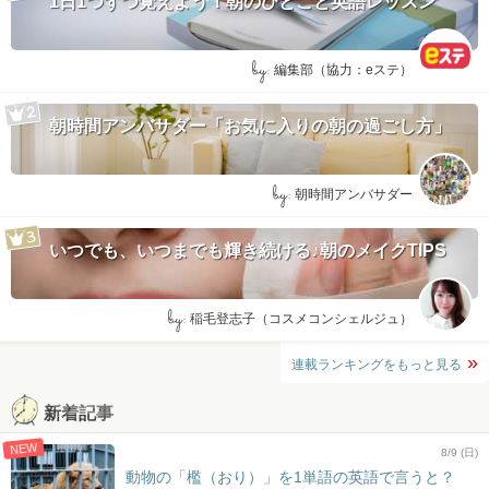
1日1つずつ覚えよう！朝のひとこと英語レッスン
by:
編集部（協力：eステ）
朝時間アンバサダー「お気に入りの朝の過ごし方」
by:
朝時間アンバサダー
いつでも、いつまでも輝き続ける♪朝のメイクTIPS
by:
稲毛登志子（コスメコンシェルジュ）
連載ランキングをもっと見る
新着記事
NEW
8/9 (日)
動物の「檻（おり）」を1単語の英語で言うと？