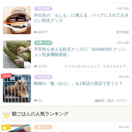
1/17 (水)
外出先の「もしも」に備える。バッグに入れておき
たい防災グッズ
43677
田中青紗
3/11 (金)
平常時も使える防災グッズ◎「SONAENO クッシ
ョン型多機能寝袋」
11771
ライフスタイルショップ「スタイルストア」
NEW
8/9 (日)
動物の「檻（おり）」を1単語の英語で言うと？
14
編集部（協力：eステ）
朝ごはんの人気ランキング
8/4 (火)