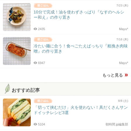
7/23 (木)
10分で完成！油を使わずさっぱり『なすのヘルシ
ー和え』の作り置き
2435
Mayu*
7/16 (木)
冷たい麺に合う！食べごたえばっちり『粗挽き肉味
噌』の作り置き
6947
Mayu*
もっと見る
おすすめ記事
8/8 (土)
「切って挟むだけ」火を使わない！具だくさんサン
ドイッチレシピ3選
5104
朝時間.jp編集部