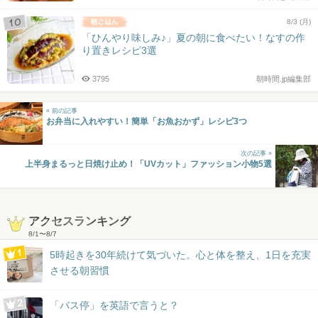
8/3 (月)
「ひんやり味しみ♪」夏の朝に食べたい！なすの作
り置きレシピ3選
3795
朝時間.jp編集部
« 前の記事
お弁当に入れやすい！簡単「お魚おかず」レシピ3つ
次の記事 »
上半身まるっと日焼け止め！「UVカット」ファッション小物5選
アクセスランキング
8/1
〜
8/7
5時起きを30年続けて気づいた。心と体を整え、1日を充実
させる朝習慣
「バス停」を英語で言うと？