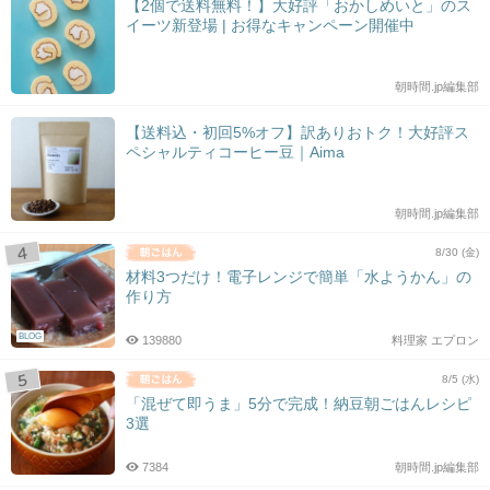
【2個で送料無料！】大好評「おかしめいと」のス
イーツ新登場 | お得なキャンペーン開催中
朝時間.jp編集部
【送料込・初回5%オフ】訳ありおトク！大好評ス
ペシャルティコーヒー豆｜Aima
朝時間.jp編集部
8/30 (金)
材料3つだけ！電子レンジで簡単「水ようかん」の
作り方
BLOG
139880
料理家 エプロン
8/5 (水)
「混ぜて即うま」5分で完成！納豆朝ごはんレシピ
3選
7384
朝時間.jp編集部