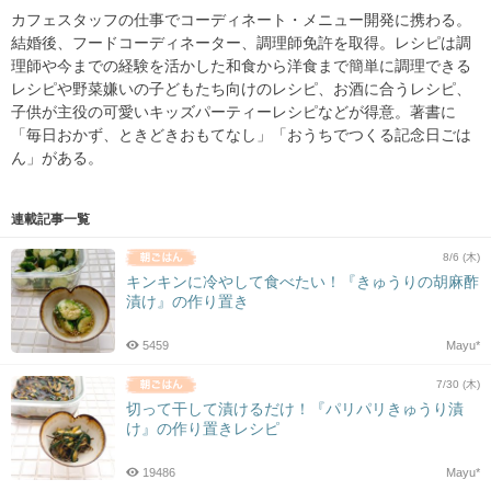
カフェスタッフの仕事でコーディネート・メニュー開発に携わる。
結婚後、フードコーディネーター、調理師免許を取得。レシピは調
理師や今までの経験を活かした和食から洋食まで簡単に調理できる
レシピや野菜嫌いの子どもたち向けのレシピ、お酒に合うレシピ、
子供が主役の可愛いキッズパーティーレシピなどが得意。著書に
「毎日おかず、ときどきおもてなし」「おうちでつくる記念日ごは
ん」がある。
連載記事一覧
8/6 (木)
キンキンに冷やして食べたい！『きゅうりの胡麻酢
漬け』の作り置き
5459
Mayu*
7/30 (木)
切って干して漬けるだけ！『パリパリきゅうり漬
け』の作り置きレシピ
19486
Mayu*