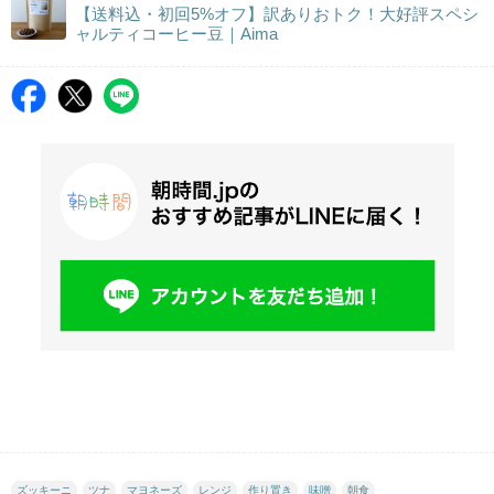
【送料込・初回5%オフ】訳ありおトク！大好評スペシ
ャルティコーヒー豆｜Aima
ズッキーニ
ツナ
マヨネーズ
レンジ
作り置き
味噌
朝食