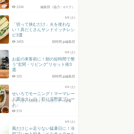
2246
編集部（協力：eステ）
8/8 (土)
「切って挟むだけ」火を使わな
い！具だくさんサンドイッチレシ
ピ3選
3455
朝時間.jp編集部
8/8 (土)
お盆の来客前に！朝の短時間で整
う“玄関・リビング”リセット術3
選
325
朝時間.jp編集部
8/8 (土)
せいろでモーニング！マーマレー
ド醤油タレの「彩り温野菜プレー
サヤ（せいろ料理インフルエンサー/栄養
ト」
士）
579
8/8 (土)
風だけじゃ足りない猛暑日に！冷
却プレート付き「ペルチェクール