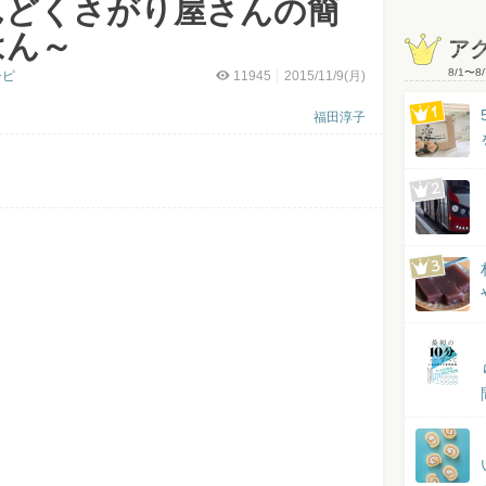
んどくさがり屋さんの簡
はん～
ア
8/1
〜
8/
シピ
11945
2015/11/9(月)
福田淳子