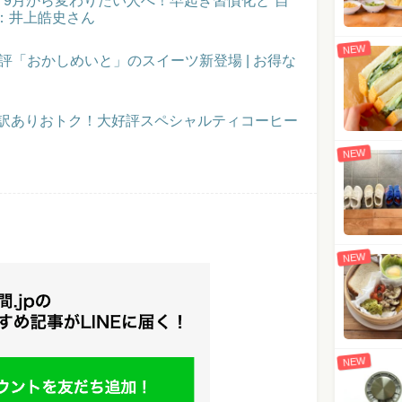
催！9月から変わりたい人へ！早起き習慣化と“自
：井上皓史さん
NEW
評「おかしめいと」のスイーツ新登場 | お得な
】訳ありおトク！大好評スペシャルティコーヒー
NEW
NEW
NEW