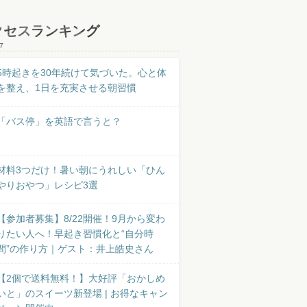
クセスランキング
7
5時起きを30年続けて気づいた。心と体
を整え、1日を充実させる朝習慣
「バス停」を英語で言うと？
材料3つだけ！暑い朝にうれしい「ひん
やりおやつ」レシピ3選
【参加者募集】8/22開催！9月から変わ
りたい人へ！早起き習慣化と“自分時
間”の作り方｜ゲスト：井上皓史さん
【2個で送料無料！】大好評「おかしめ
いと」のスイーツ新登場 | お得なキャン