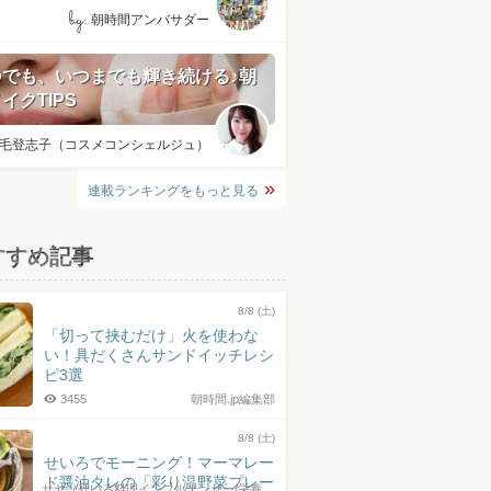
by:
朝時間アンバサダー
つでも、いつまでも輝き続ける♪朝
イクTIPS
毛登志子（コスメコンシェルジュ）
連載ランキングをもっと見る
すすめ記事
8/8 (土)
「切って挟むだけ」火を使わな
い！具だくさんサンドイッチレシ
ピ3選
3455
朝時間.jp編集部
8/8 (土)
せいろでモーニング！マーマレー
ド醤油タレの「彩り温野菜プレー
サヤ（せいろ料理インフルエンサー/栄養