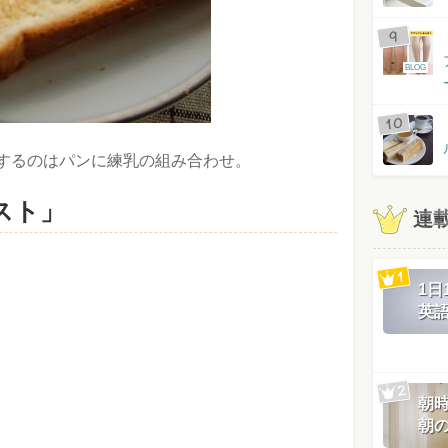
BLOG
するのはパンに練乳の組み合わせ。
スト」
連
1
英
朝
朝