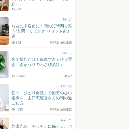
ト」
士）
579
8/8 (土)
お盆の来客前に！朝の短時間で整
う“玄関・リビング”リセット術3
選
325
朝時間.jp編集部
8/4 (木)
袋で揉むだけ！簡単すぎる作り置
き「きゅうりのわさび漬け」
138418
Mayu*
11/1 (水)
朝の「ひとり会議」で後悔のない
選択を。山口恵理香さんの朝の過
ごし方
4643
朝時間.jp編集部
1/17 (水)
外出先の「もしも」に備える。バ