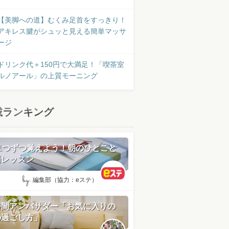
【美脚への道】むくみ足首をすっきり！
アキレス腱がシュッと見える簡単マッサ
ージ
ドリンク代＋150円で大満足！「喫茶室
ルノアール」の上質モーニング
載ランキング
日1つずつ覚えよう！朝のひとこと
語レッスン
by:
編集部（協力：eステ）
時間アンバサダー「お気に入りの
の過ごし方」