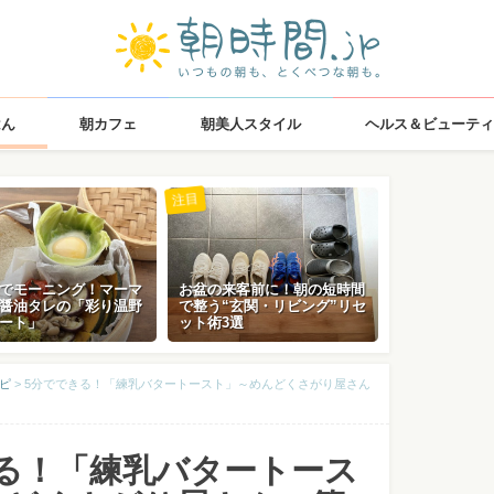
はん
朝カフェ
朝美人スタイル
ヘルス＆ビューティ
注目
でモーニング！マーマ
お盆の来客前に！朝の短時間
醤油タレの「彩り温野
で整う“玄関・リビング”リセ
ート」
ット術3選
ピ
>
5分でできる！「練乳バタートースト」～めんどくさがり屋さん
きる！「練乳バタートース