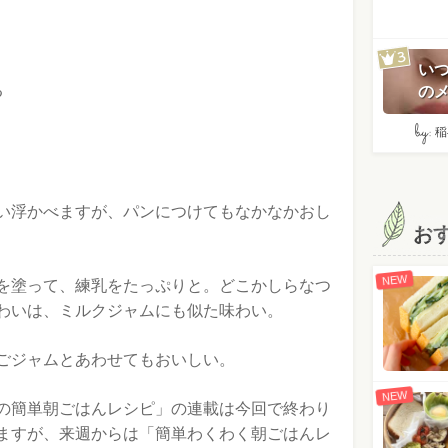
い
る
のメ
by:
稲
く
い浮かべますが、パンにつけてもなかなかおし
お
NEW
を塗って、練乳をたっぷりと。どこかしらなつ
わいは、ミルクジャムにも似た味わい。
ごジャムとあわせてもおいしい。
NEW
の簡単朝ごはんレシピ」の連載は今回で終わり
ますが、来週からは「簡単わくわく朝ごはんレ