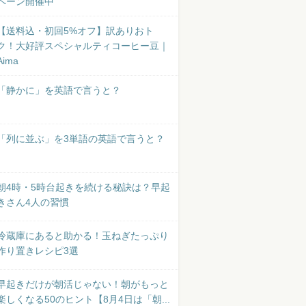
ペーン開催中
【送料込・初回5%オフ】訳ありおト
ク！大好評スペシャルティコーヒー豆｜
Aima
「静かに」を英語で言うと？
「列に並ぶ」を3単語の英語で言うと？
朝4時・5時台起きを続ける秘訣は？早起
きさん4人の習慣
冷蔵庫にあると助かる！玉ねぎたっぷり
作り置きレシピ3選
早起きだけが朝活じゃない！朝がもっと
楽しくなる50のヒント【8月4日は「朝...