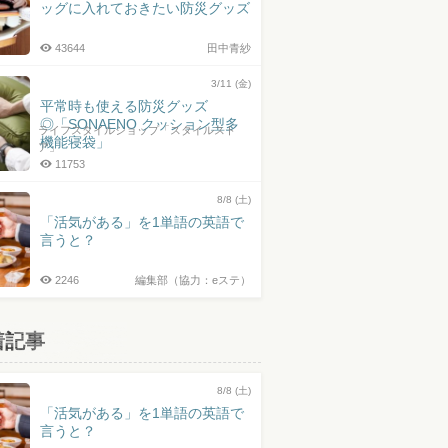
ッグに入れておきたい防災グッズ
43644
田中青紗
3/11 (金)
平常時も使える防災グッズ
◎「SONAENO クッション型多
ライフスタイルショップ「スタイルスト
機能寝袋」
ア」
11753
8/8 (土)
「活気がある」を1単語の英語で
言うと？
2246
編集部（協力：eステ）
着記事
8/8 (土)
「活気がある」を1単語の英語で
言うと？