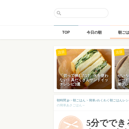
TOP
今日の朝
朝ご
Skip
注目
注目
to
content
「切って挟むだけ」火を使わ
せいろ
ない！具だくさんサンドイッ
レード
チレシピ3選
菜プレ
朝時間.jp
>
朝ごはん
>
簡単♪わくわく朝ごはんレシ
の簡単あさごはん～
5分でで