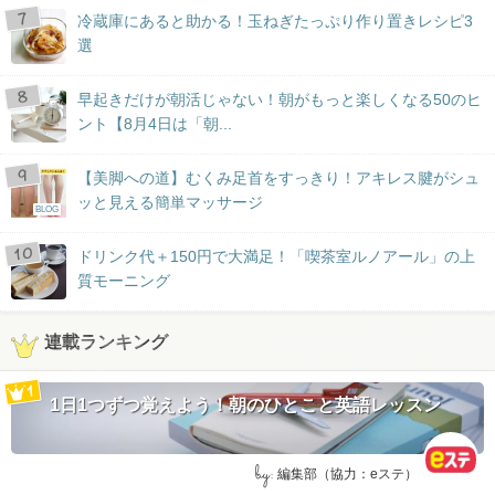
冷蔵庫にあると助かる！玉ねぎたっぷり作り置きレシピ3
選
早起きだけが朝活じゃない！朝がもっと楽しくなる50のヒ
ント【8月4日は「朝...
【美脚への道】むくみ足首をすっきり！アキレス腱がシュ
ッと見える簡単マッサージ
BLOG
ドリンク代＋150円で大満足！「喫茶室ルノアール」の上
質モーニング
連載ランキング
1日1つずつ覚えよう！朝のひとこと英語レッスン
by:
編集部（協力：eステ）