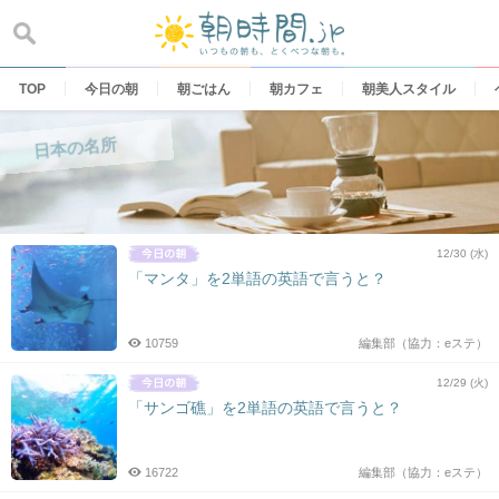
Skip
to
content
TOP
今日の朝
朝ごはん
朝カフェ
朝美人スタイル
日本の名所
12/30 (水)
「マンタ」を2単語の英語で言うと？
10759
編集部（協力：eステ）
12/29 (火)
「サンゴ礁」を2単語の英語で言うと？
16722
編集部（協力：eステ）