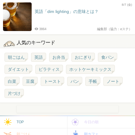
8/7 (金)
英語「dim lighting」の意味とは？
3864
編集部（協力：eステ）
人気のキーワード
朝ごはん
英語
お弁当
おにぎり
食パン
ダイエット
ピラティス
ホットケーキミックス
白菜
豆腐
トースト
パン
手帳
ノート
片づけ
TOP
今日の朝
朝ごはん
朝カフェ