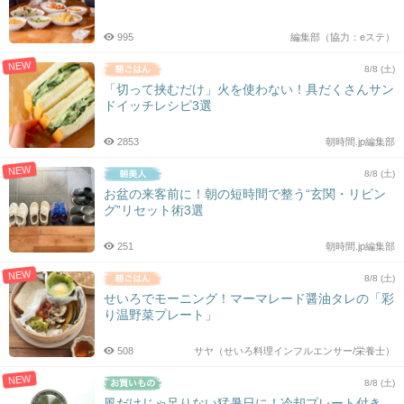
シ
ョ
995
編集部（協力：eステ）
ン
NEW
8/8 (土)
「切って挟むだけ」火を使わない！具だくさんサン
ドイッチレシピ3選
2853
朝時間.jp編集部
NEW
8/8 (土)
お盆の来客前に！朝の短時間で整う“玄関・リビン
グ”リセット術3選
251
朝時間.jp編集部
NEW
8/8 (土)
せいろでモーニング！マーマレード醤油タレの「彩
り温野菜プレート」
508
サヤ（せいろ料理インフルエンサー/栄養士）
NEW
8/8 (土)
風だけじゃ足りない猛暑日に！冷却プレート付き