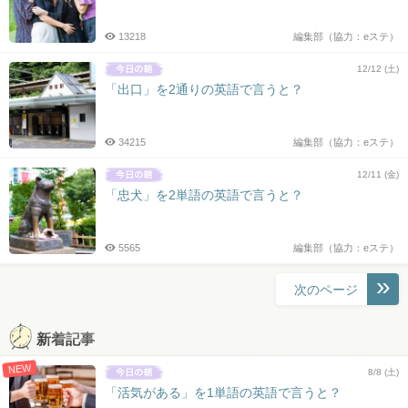
13218
編集部（協力：eステ）
12/12 (土)
「出口」を2通りの英語で言うと？
34215
編集部（協力：eステ）
12/11 (金)
「忠犬」を2単語の英語で言うと？
5565
編集部（協力：eステ）
投
次のページ
稿
ナ
新着記事
ビ
NEW
ゲ
8/8 (土)
ー
「活気がある」を1単語の英語で言うと？