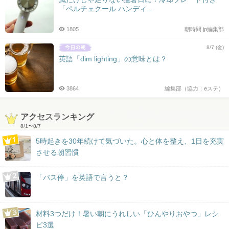
「ペルチェクール ハンディ...
1805
朝時間.jp編集部
8/7 (金)
英語「dim lighting」の意味とは？
3864
編集部（協力：eステ）
アクセスランキング
8/1
〜
8/7
5時起きを30年続けて気づいた。心と体を整え、1日を充実
させる朝習慣
「バス停」を英語で言うと？
材料3つだけ！暑い朝にうれしい「ひんやりおやつ」レシ
ピ3選