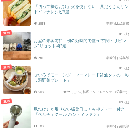
「切って挟むだけ」火を使わない！具だくさんサン
ドイッチレシピ3選
2853
朝時間.jp編集部
NEW
8/8 (土)
お盆の来客前に！朝の短時間で整う“玄関・リビン
グ”リセット術3選
251
朝時間.jp編集部
NEW
8/8 (土)
せいろでモーニング！マーマレード醤油タレの「彩
り温野菜プレート」
508
サヤ（せいろ料理インフルエンサー/栄養士）
NEW
8/8 (土)
風だけじゃ足りない猛暑日に！冷却プレート付き
「ペルチェクール ハンディファン」
1805
朝時間.jp編集部