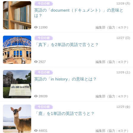
12/28 (月)
英語の「document（ドキュメント）」の意味と
は？
11990
編集部（協力：eステ）
12/27 (日)
「真下」を2単語の英語で言うと？
2927
編集部（協力：eステ）
12/26 (土)
英語の「in history」の意味とは？
28039
編集部（協力：eステ）
12/25 (金)
「鹿」を1単語の英語で言うと？
44831
編集部（協力：eステ）