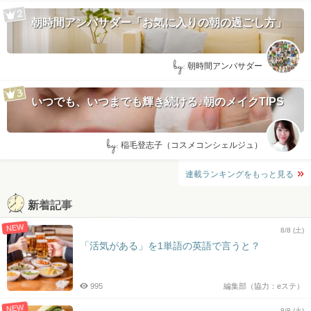
朝時間アンバサダー「お気に入りの朝の過ごし方」
by:
朝時間アンバサダー
いつでも、いつまでも輝き続ける♪朝のメイクTIPS
by:
稲毛登志子（コスメコンシェルジュ）
連載ランキングをもっと見る
新着記事
NEW
8/8 (土)
「活気がある」を1単語の英語で言うと？
995
編集部（協力：eステ）
NEW
8/8 (土)