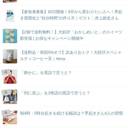
【参加者募集】8/22開催！9月から変わりたい人へ！早起
き習慣化と“自分時間”の作り方｜ゲスト：井上皓史さん
【2個で送料無料！】大好評「おかしめいと」のスイーツ
新登場 | お得なキャンペーン開催中
【送料込・初回5%オフ】訳ありおトク！大好評スペシャ
ルティコーヒー豆｜Aima
「静かに」を英語で言うと？
「列に並ぶ」を3単語の英語で言うと？
朝4時・5時台起きを続ける秘訣は？早起きさん4人の習慣