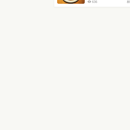
636
林