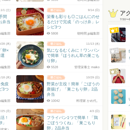
11/1 (土)
9/14 (日)
ア
手間
栄養も彩りも◎ごはんにのせ
7/30
〜
お弁当
るだけで完成「のっけ弁」レ
シピ3つ
jp編集部
5808
朝時間.jp編集部
8/28 (木)
11/13 (水)
「卵×
気になるむくみに！ワンパン
3選
で簡単『ほうれん草の巣ごも
り卵』
jp編集部
5528
管理栄養士 maiko
1/18 (木)
10/29 (日)
×免疫
野菜が主役！簡単「ごぼうの
ピ3つ
唐揚げ」「巣ごもり卵」2品
弁当
jp編集部
10042
料理家 かめ代。
7/25 (月)
4/3 (日)
腸活！
フライパン1つで簡単！「鶏
卵」
ごぼうつくね」「巣ごもり
卵」2品弁当
研究家）