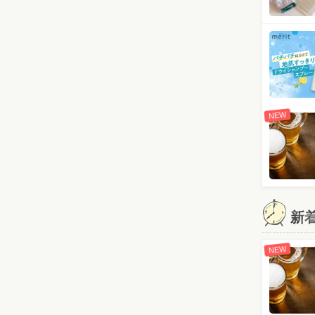
NEW
新
NEW