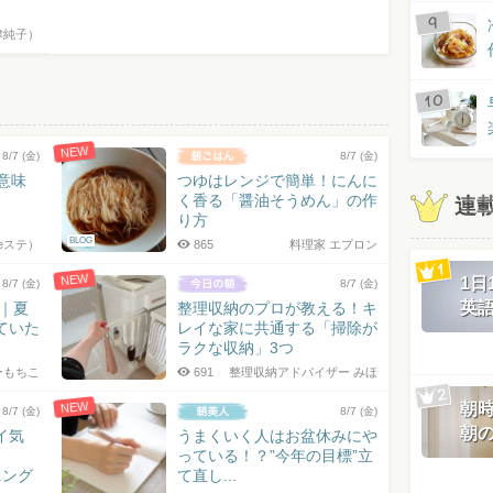
津純子）
NEW
8/7 (金)
8/7 (金)
の意味
つゆはレンジで簡単！にんに
く香る「醤油そうめん」の作
連
り方
BLOG
eステ）
865
料理家 エプロン
NEW
1
8/7 (金)
8/7 (金)
英
7｜夏
整理収納のプロが教える！キ
ていた
レイな家に共通する「掃除が
ラクな収納」3つ
ーもちこ
691
整理収納アドバイザー みほ
NEW
朝
8/7 (金)
8/7 (金)
朝
イ気
うまくいく人はお盆休みにや
っている！？”今年の目標”立
ニング
て直し...