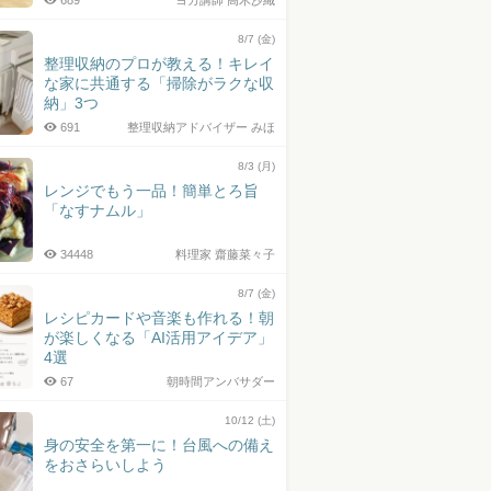
689
ヨガ講師 高木沙織
8/7 (金)
整理収納のプロが教える！キレイ
な家に共通する「掃除がラクな収
納」3つ
691
整理収納アドバイザー みほ
8/3 (月)
レンジでもう一品！簡単とろ旨
「なすナムル」
34448
料理家 齋藤菜々子
8/7 (金)
レシピカードや音楽も作れる！朝
が楽しくなる「AI活用アイデア」
4選
67
朝時間アンバサダー
10/12 (土)
身の安全を第一に！台風への備え
をおさらいしよう