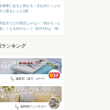
冷蔵庫にあると助かる！玉ねぎたっぷり
作り置きレシピ3選
早起きだけが朝活じゃない！朝がもっと
楽しくなる50のヒント【8月4日は「朝...
載ランキング
日1つずつ覚えよう！朝のひとこと
語レッスン
by:
編集部（協力：eステ）
時間アンバサダー「お気に入りの
の過ごし方」
by:
朝時間アンバサダー