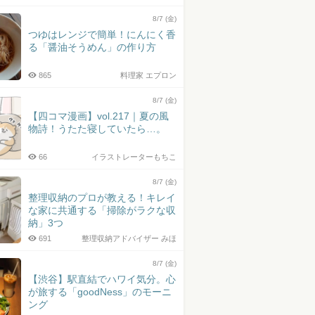
8/7 (金)
つゆはレンジで簡単！にんにく香
る「醤油そうめん」の作り方
865
料理家 エプロン
8/7 (金)
【四コマ漫画】vol.217｜夏の風
物詩！うたた寝していたら…。
66
イラストレーターもちこ
8/7 (金)
整理収納のプロが教える！キレイ
な家に共通する「掃除がラクな収
納」3つ
691
整理収納アドバイザー みほ
8/7 (金)
【渋谷】駅直結でハワイ気分。心
が旅する「goodNess」のモーニ
ング