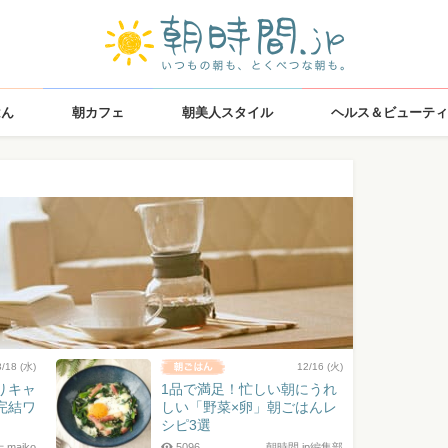
はん
朝カフェ
朝美人スタイル
ヘルス＆ビューティ
3/18 (水)
12/16 (火)
りキャ
1品で満足！忙しい朝にうれ
完結ワ
しい「野菜×卵」朝ごはんレ
シピ3選
maiko
5096
朝時間.jp編集部