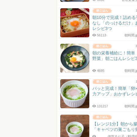
朝10分で完成！詰める
なし「のっけるだけ」
レシピ3つ
56113
朝時間.
朝の栄養補給に！簡単
野菜」朝ごはんレシピ
4695
朝時間.
パッと完成！簡単「卵
力アップ」おかずレシ
131217
朝時間.
【レンジ1分】朝から
「キャベツの巣ごもり
伊賀るり子（料理