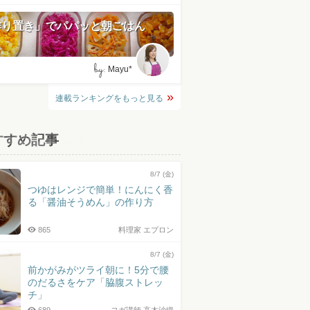
作り置き」でパパッと朝ごはん
by:
Mayu*
連載ランキングをもっと見る
すすめ記事
8/7 (金)
つゆはレンジで簡単！にんにく香
る「醤油そうめん」の作り方
865
料理家 エプロン
8/7 (金)
前かがみがツライ朝に！5分で腰
のだるさをケア「脇腹ストレッ
チ」