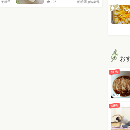
 美帆子
128
朝時間.jp編集部
「
お
NEW
BLOG
NEW