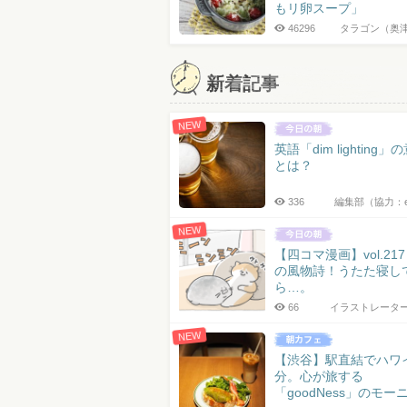
もリ卵スープ」
46296
タラゴン（奥
新着記事
NEW
英語「dim lighting」
とは？
336
編集部（協力：
NEW
【四コマ漫画】vol.21
の風物詩！うたた寝し
ら…。
66
イラストレータ
NEW
【渋谷】駅直結でハワ
分。心が旅する
「goodNess」のモー