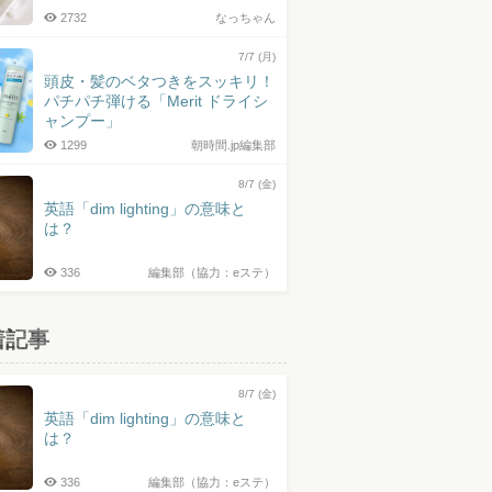
2732
なっちゃん
7/7 (月)
頭皮・髪のベタつきをスッキリ！
パチパチ弾ける「Merit ドライシ
ャンプー」
1299
朝時間.jp編集部
8/7 (金)
英語「dim lighting」の意味と
は？
336
編集部（協力：eステ）
着記事
8/7 (金)
英語「dim lighting」の意味と
は？
336
編集部（協力：eステ）