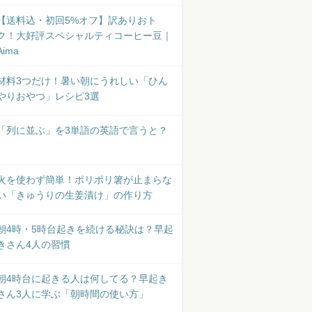
【送料込・初回5%オフ】訳ありおト
ク！大好評スペシャルティコーヒー豆｜
Aima
材料3つだけ！暑い朝にうれしい「ひん
やりおやつ」レシピ3選
「列に並ぶ」を3単語の英語で言うと？
火を使わず簡単！ポリポリ箸が止まらな
い「きゅうりの生姜漬け」の作り方
朝4時・5時台起きを続ける秘訣は？早起
きさん4人の習慣
朝4時台に起きる人は何してる？早起き
さん3人に学ぶ「朝時間の使い方」