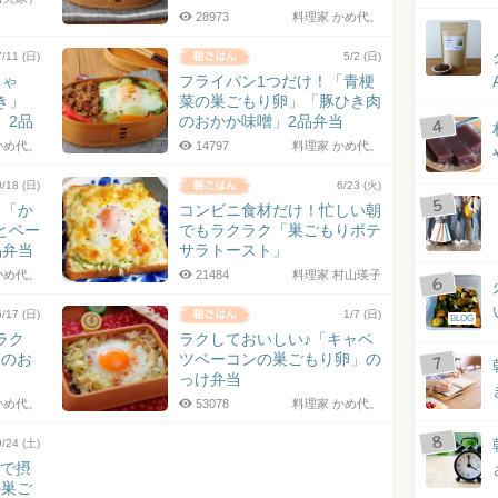
28973
料理家 かめ代。
7/11 (日)
5/2 (日)
ちゃ
フライパン1つだけ！「青梗
き」
菜の巣ごもり卵」「豚ひき肉
」2品
のおかか味噌」2品弁当
かめ代。
14797
料理家 かめ代。
0/18 (日)
6/23 (火)
！「か
コンビニ食材だけ！忙しい朝
とベー
でもラクラク「巣ごもりポテ
品弁当
サラトースト」
かめ代。
21484
料理家 村山瑛子
6/17 (日)
1/7 (日)
BLOG
ラク
ラクしておいしい♪「キャベ
」のお
ツベーコンの巣ごもり卵」の
っけ弁当
かめ代。
53078
料理家 かめ代。
9/24 (土)
けで摂
の巣ご