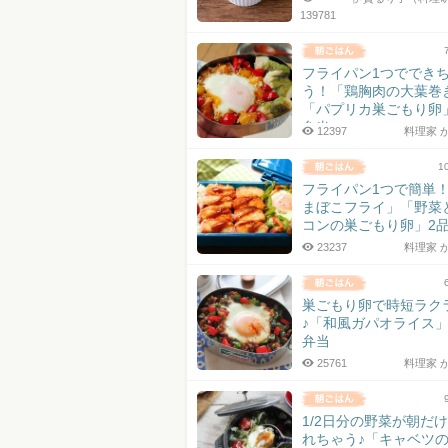
139781
フライパン1つででき
う！「鶏胸肉の大葉巻
「パプリカ巣ごもり卵
弁当
12397
料理家 
1
フライパン1つで簡単
まぼこフライ」「野菜
コンの巣ごもり卵」2
23237
料理家 
巣ごもり卵で時短ラク
♪「和風ガパオライス
弁当
25761
料理家 
1/2日分の野菜が朝だ
れちゃう♪「キャベツ