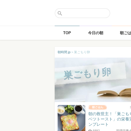
TOP
今日の朝
朝ご
Skip
朝時間.jp
>
巣ごもり卵
to
content
巣ごもり卵
朝の救世主！「巣ごも
ベツトースト」の栄養
ンプレート
6892
管理栄養士 