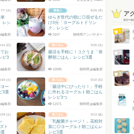
7/7 (火)
6/29 (月)
ア
簡単
ゆらぎ世代の朝に◎混ぜるだ
8/2
〜
8/
」レシ
け3分「ヨーグルトドリン
ク」レシピ
jp編集部
3107
朝時間アンバサダー
6/14 (日)
5/26 (火)
単でお
腸活を手軽に！コクうま「発
シピ3
酵朝ごはん」レシピ3選
jp編集部
10095
朝時間.jp編集部
5/16 (土)
5/10 (日)
×ヨー
「腸活中にぴったり！」手軽
ピ3選
に作れるヨーグルト朝ごはん
レシピ3つ
jp編集部
11571
朝時間.jp編集部
3/28 (土)
3/13 (金)
ン
「乳酸菌チャージ！」花粉対
ーズト
策に◎ヨーグルト朝ごはんレ
3選
シピ3選