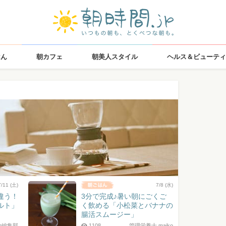
はん
朝カフェ
朝美人スタイル
ヘルス＆ビューティ
7/11 (土)
7/8 (水)
違う！
3分で完成♪暑い朝にごくご
ルト」
く飲める「小松菜とバナナの
腸活スムージー」
jp編集部
1108
管理栄養士 maiko