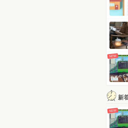
NEW
BLOG
新
NEW