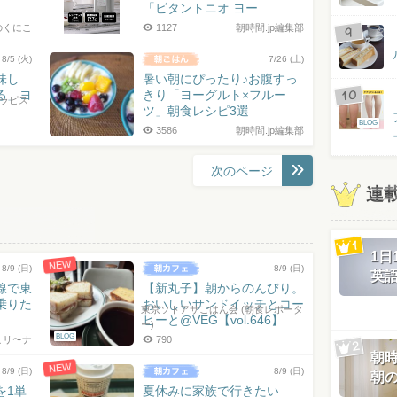
「ビタントニオ ヨー...
のくにこ
1127
朝時間.jp編集部
8/5 (火)
7/26 (土)
味し
暑い朝にぴったり♪お腹すっ
る」ヨ
きり「ヨーグルト×フルー
セラピス
ツ」朝食レシピ3選
BLOG
3586
朝時間.jp編集部
次のページ
連
1
NEW
8/9 (日)
8/9 (日)
英
線で東
【新丸子】朝からのんびり。
乗りた
おいしいサンドイッチとコー
東京ソトアサごはん会 (朝食レポータ
ヒーと@VEG【vol.646】
ー)
BLOG
こリ〜ナ
790
朝
NEW
8/9 (日)
8/9 (日)
朝
を1単
夏休みに家族で行きたい