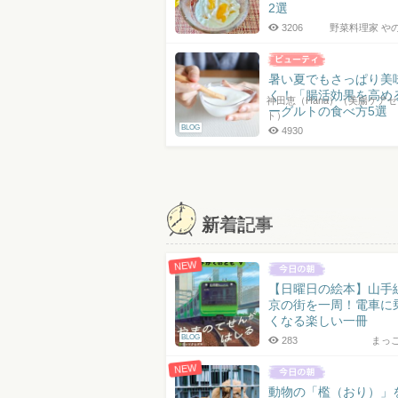
2選
3206
野菜料理家 や
暑い夏でもさっぱり美
く！「腸活効果を高め
神田恵（Hana）（美腸ケア
ーグルトの食べ方5選
ト）
BLOG
4930
投
稿
ナ
新着記事
ビ
ゲ
NEW
ー
【日曜日の絵本】山手
シ
京の街を一周！電車に
ョ
くなる楽しい一冊
BLOG
283
まっ
ン
NEW
動物の「檻（おり）」