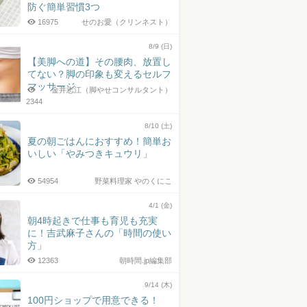
防ぐ簡単習慣3つ
16975
せのお愛（クリンネスト）
8/9 (日)
【美脚への道】その腰肉、放置し
てない？脚の印象も変えるセルフ
マッサージ
金井志江（脚やせコンサルタント）
2344
8/10 (土)
夏の朝ごはんにおすすめ！簡単お
いしい「やみつきキュウリ」
54954
野菜料理家 やのくにこ
4/1 (金)
朝4時起きで仕事も育児も充実
に！吉武麻子さんの「時間の使い
方」
12363
朝時間.jp編集部
9/14 (木)
100円ショップで用意できる！