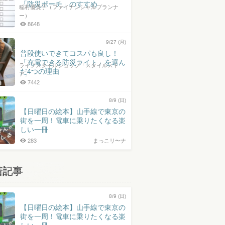
「防災ポーチ」のすすめ
稲村優貴子（ファイナンシャルプランナ
ー）
8648
9/27 (月)
普段使いできてコスパも良し！
「充電できる防災ライト」を選ん
ライフスタイルショップ「スタイルスト
だ4つの理由
ア」
7442
8/9 (日)
【日曜日の絵本】山手線で東京の
街を一周！電車に乗りたくなる楽
しい一冊
283
まっこリ〜ナ
着記事
8/9 (日)
【日曜日の絵本】山手線で東京の
街を一周！電車に乗りたくなる楽