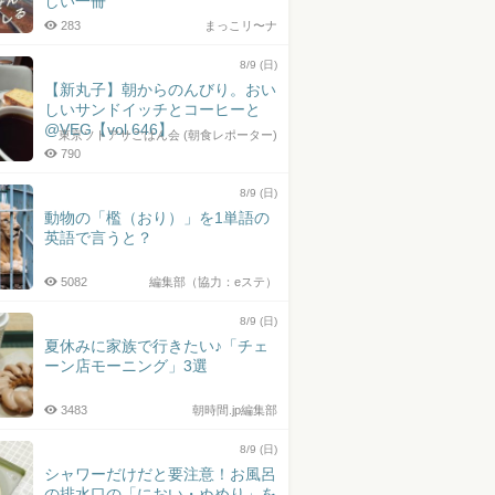
しい一冊
283
まっこリ〜ナ
8/9 (日)
【新丸子】朝からのんびり。おい
しいサンドイッチとコーヒーと
@VEG【vol.646】
東京ソトアサごはん会 (朝食レポーター)
790
8/9 (日)
動物の「檻（おり）」を1単語の
英語で言うと？
5082
編集部（協力：eステ）
8/9 (日)
夏休みに家族で行きたい♪「チェ
ーン店モーニング」3選
3483
朝時間.jp編集部
8/9 (日)
シャワーだけだと要注意！お風呂
の排水口の「におい・ぬめり」を