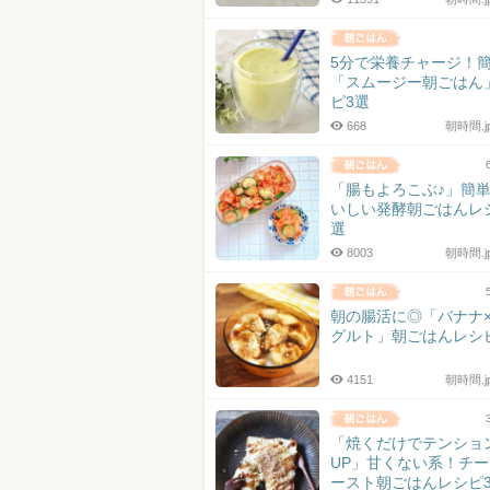
5分で栄養チャージ！
「スムージー朝ごはん
ピ3選
668
朝時間.
「腸もよろこぶ♪」簡
いしい発酵朝ごはんレ
選
8003
朝時間.
朝の腸活に◎「バナナ
グルト」朝ごはんレシ
4151
朝時間.
「焼くだけでテンショ
UP」甘くない系！チ
ースト朝ごはんレシピ