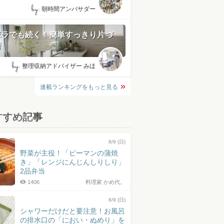
by:
朝時間アンバサダー
ボラでも続く！簡単すっきり片づ
術
by:
整理収納アドバイザー みほ
連載ランキングをもっと見る
すすめ記事
8/9 (日)
野菜が主役！「ピーマンの蒲焼
き」「レンジにんじんしりしり」
2品弁当
1406
料理家 かめ代。
8/9 (日)
シャワーだけだと要注意！お風呂
の排水口の「におい・ぬめり」を