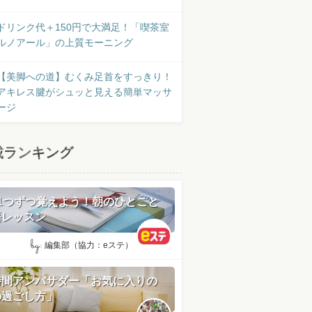
ドリンク代＋150円で大満足！「喫茶室
ルノアール」の上質モーニング
【美脚への道】むくみ足首をすっきり！
アキレス腱がシュッと見える簡単マッサ
ージ
載ランキング
日1つずつ覚えよう！朝のひとこと
語レッスン
by:
編集部（協力：eステ）
時間アンバサダー「お気に入りの
の過ごし方」