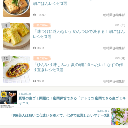
朝ごはんレシピ3選
10297
朝時間.jp編集部
8/1 (土)
「味つけに迷わない」めんつゆで決まる！朝ごはん
レシピ3選
3693
朝時間.jp編集部
8/3 (月)
「ひんやり味しみ♪」夏の朝に食べたい！なすの作
り置きレシピ3選
3658
朝時間.jp編集部
« 前の記事
夏場の生ゴミ問題に！密閉保管できる「アトミコ 密閉できる生ゴミキ
ャニス...
次の記事 »
印象美人は願いに心遣いを添えて。七夕で意識したいマナー3選