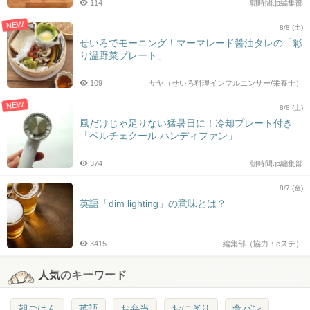
114
朝時間.jp編集部
NEW
8/8 (土)
せいろでモーニング！マーマレード醤油タレの「彩
り温野菜プレート」
109
サヤ（せいろ料理インフルエンサー/栄養士）
NEW
8/8 (土)
風だけじゃ足りない猛暑日に！冷却プレート付き
「ペルチェクール ハンディファン」
374
朝時間.jp編集部
8/7 (金)
英語「dim lighting」の意味とは？
3415
編集部（協力：eステ）
人気のキーワード
朝ごはん
英語
お弁当
おにぎり
食パン