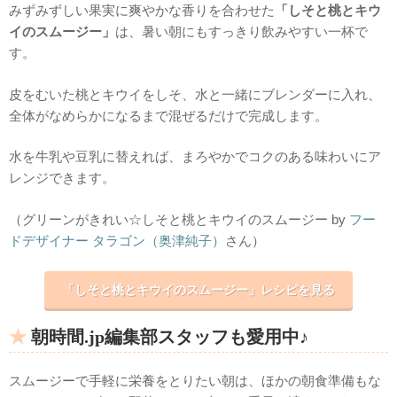
みずみずしい果実に爽やかな香りを合わせた
「しそと桃とキウ
イのスムージー」
は、暑い朝にもすっきり飲みやすい一杯で
す。
皮をむいた桃とキウイをしそ、水と一緒にブレンダーに入れ、
全体がなめらかになるまで混ぜるだけで完成します。
水を牛乳や豆乳に替えれば、まろやかでコクのある味わいにア
レンジできます。
（グリーンがきれい☆しそと桃とキウイのスムージー by
フー
ドデザイナー タラゴン（奥津純子）
さん）
「しそと桃とキウイのスムージー」レシピを見る
朝時間.jp編集部スタッフも愛用中♪
スムージーで手軽に栄養をとりたい朝は、ほかの朝食準備もな