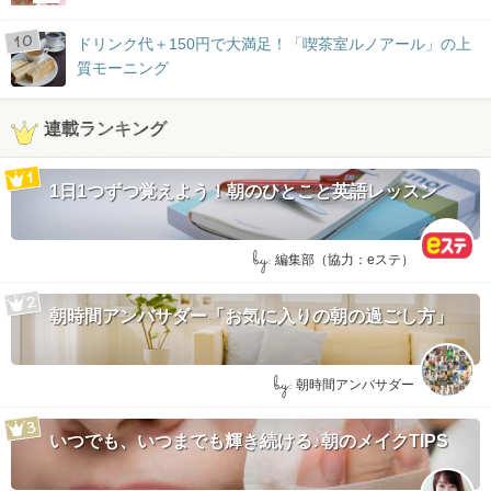
ドリンク代＋150円で大満足！「喫茶室ルノアール」の上
質モーニング
連載ランキング
1日1つずつ覚えよう！朝のひとこと英語レッスン
by:
編集部（協力：eステ）
朝時間アンバサダー「お気に入りの朝の過ごし方」
by:
朝時間アンバサダー
いつでも、いつまでも輝き続ける♪朝のメイクTIPS