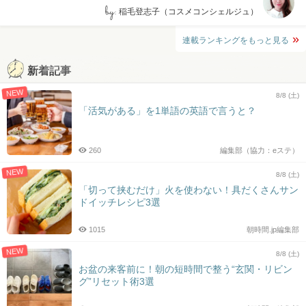
by:
稲毛登志子（コスメコンシェルジュ）
連載ランキングをもっと見る
新着記事
NEW
8/8 (土)
「活気がある」を1単語の英語で言うと？
260
編集部（協力：eステ）
NEW
8/8 (土)
「切って挟むだけ」火を使わない！具だくさんサン
ドイッチレシピ3選
1015
朝時間.jp編集部
NEW
8/8 (土)
お盆の来客前に！朝の短時間で整う“玄関・リビン
グ”リセット術3選