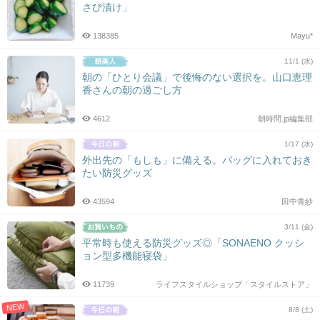
さび漬け」
138385
Mayu*
11/1 (水)
朝の「ひとり会議」で後悔のない選択を。山口恵理
香さんの朝の過ごし方
4612
朝時間.jp編集部
1/17 (水)
外出先の「もしも」に備える。バッグに入れておき
たい防災グッズ
43594
田中青紗
3/11 (金)
平常時も使える防災グッズ◎「SONAENO クッシ
ョン型多機能寝袋」
11739
ライフスタイルショップ「スタイルストア」
NEW
8/8 (土)