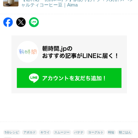
ャルティコーヒー豆｜Aima
5分レシピ
アボカド
キウイ
スムージー
バナナ
ヨーグルト
時短
朝ごはん