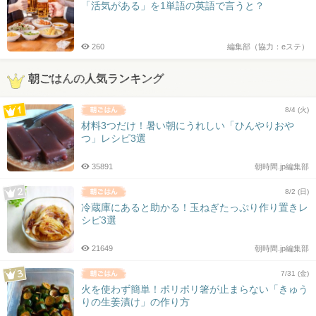
「活気がある」を1単語の英語で言うと？
260
編集部（協力：eステ）
朝ごはんの人気ランキング
8/4 (火)
材料3つだけ！暑い朝にうれしい「ひんやりおや
つ」レシピ3選
35891
朝時間.jp編集部
8/2 (日)
冷蔵庫にあると助かる！玉ねぎたっぷり作り置きレ
シピ3選
21649
朝時間.jp編集部
7/31 (金)
火を使わず簡単！ポリポリ箸が止まらない「きゅう
りの生姜漬け」の作り方