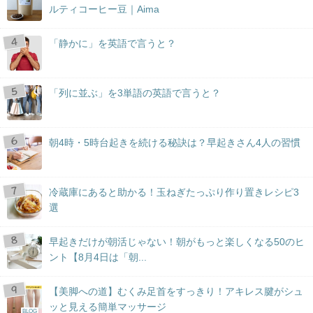
ルティコーヒー豆｜Aima
「静かに」を英語で言うと？
「列に並ぶ」を3単語の英語で言うと？
朝4時・5時台起きを続ける秘訣は？早起きさん4人の習慣
冷蔵庫にあると助かる！玉ねぎたっぷり作り置きレシピ3
選
早起きだけが朝活じゃない！朝がもっと楽しくなる50のヒ
ント【8月4日は「朝...
【美脚への道】むくみ足首をすっきり！アキレス腱がシュ
ッと見える簡単マッサージ
BLOG