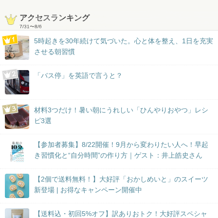
アクセスランキング
7/31
〜
8/6
5時起きを30年続けて気づいた。心と体を整え、1日を充実
させる朝習慣
「バス停」を英語で言うと？
材料3つだけ！暑い朝にうれしい「ひんやりおやつ」レシ
ピ3選
【参加者募集】8/22開催！9月から変わりたい人へ！早起
き習慣化と“自分時間”の作り方｜ゲスト：井上皓史さん
【2個で送料無料！】大好評「おかしめいと」のスイーツ
新登場 | お得なキャンペーン開催中
【送料込・初回5%オフ】訳ありおトク！大好評スペシャ