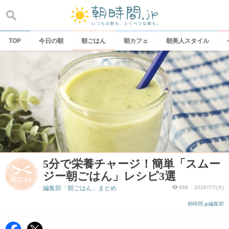
Skip
to
content
TOP
今日の朝
朝ごはん
朝カフェ
朝美人スタイル
5分で栄養チャージ！簡単「スムー
ジー朝ごはん」レシピ3選
編集部「朝ごはん」まとめ
668
2026/7/7(火)
朝時間.jp編集部