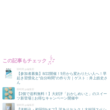
この記事もチェック
朝時間.jp編集部
【参加者募集】8/22開催！9月から変わりたい人へ！早
起き習慣化と“自分時間”の作り方｜ゲスト：井上皓史さ
ん
朝時間.jp編集部
【2個で送料無料！】大好評「おかしめいと」のスイー
ツ新登場 | お得なキャンペーン開催中
朝時間.jp編集部
【送料込・初回5%オフ】訳ありおトク！大好評スペシ