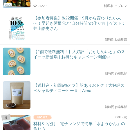
BLOG
24229
料理家 エプロン
【参加者募集】8/22開催！9月から変わりたい人
へ！早起き習慣化と“自分時間”の作り方｜ゲスト：
井上皓史さん
朝時間.jp編集部
【2個で送料無料！】大好評「おかしめいと」のス
イーツ新登場 | お得なキャンペーン開催中
朝時間.jp編集部
【送料込・初回5%オフ】訳ありおトク！大好評ス
ペシャルティコーヒー豆｜Aima
朝時間.jp編集部
8/30 (金)
材料3つだけ！電子レンジで簡単「水ようかん」の
作り方