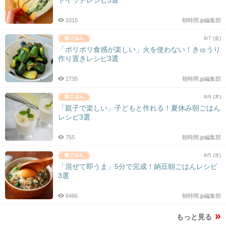
ドイッチレシピ3選
1015
朝時間.jp編集部
8/7 (金)
「ポリポリ食感が楽しい」火を使わない！きゅうり
作り置きレシピ3選
2735
朝時間.jp編集部
8/6 (木)
「親子で楽しい」子どもと作れる！夏休み朝ごはん
レシピ3選
755
朝時間.jp編集部
8/5 (水)
「混ぜて即うま」5分で完成！納豆朝ごはんレシピ
3選
6466
朝時間.jp編集部
もっと見る