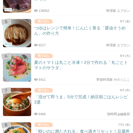
BLOG
139052
料理家 エプロン
8/7 (金)
つゆはレンジで簡単！にんにく香る「醤油そうめ
ん」の作り方
BLOG
8217
料理家 エプロン
8/4 (火)
夏のトマトは丸ごと冷凍！2分で作れる「丸ごとト
マトのサラダ」
6411
野菜料理家 やのくにこ
8/5 (水)
「混ぜて即うま」5分で完成！納豆朝ごはんレシピ
3選
6466
朝時間.jp編集部
7/31 (金)
「軽いのに満たされる」食べ過ぎリセット！豆腐丼