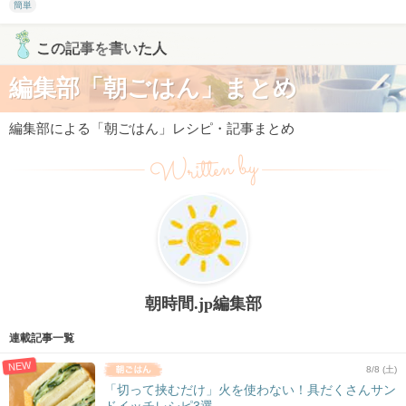
簡単
この記事を書いた人
編集部「朝ごはん」まとめ
編集部による「朝ごはん」レシピ・記事まとめ
Written by
朝時間.jp編集部
連載記事一覧
NEW
8/8 (土)
「切って挟むだけ」火を使わない！具だくさんサン