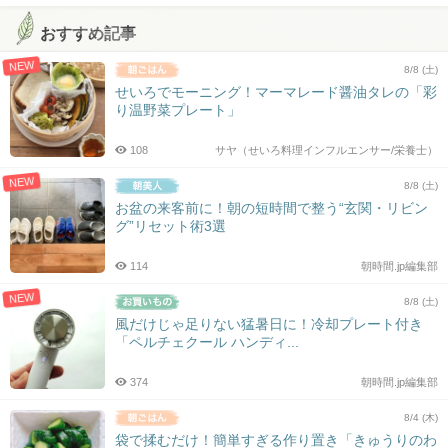
おすすめ記事
NEW
8/8 (土)
せいろでモーニング！マーマレード醤油タレの「彩
り温野菜プレート」
108
サヤ（せいろ料理インフルエンサー/栄養士）
NEW
8/8 (土)
お盆の来客前に！朝の短時間で整う“玄関・リビン
グ”リセット術3選
114
朝時間.jp編集部
NEW
8/8 (土)
風だけじゃ足りない猛暑日に！冷却プレート付き
「ペルチェクール ハンディ...
374
朝時間.jp編集部
8/4 (木)
袋で揉むだけ！簡単すぎる作り置き「きゅうりのわ