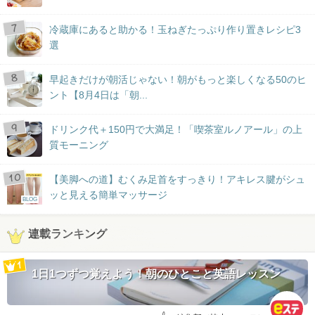
冷蔵庫にあると助かる！玉ねぎたっぷり作り置きレシピ3
選
早起きだけが朝活じゃない！朝がもっと楽しくなる50のヒ
ント【8月4日は「朝...
ドリンク代＋150円で大満足！「喫茶室ルノアール」の上
質モーニング
【美脚への道】むくみ足首をすっきり！アキレス腱がシュ
ッと見える簡単マッサージ
BLOG
連載ランキング
1日1つずつ覚えよう！朝のひとこと英語レッスン