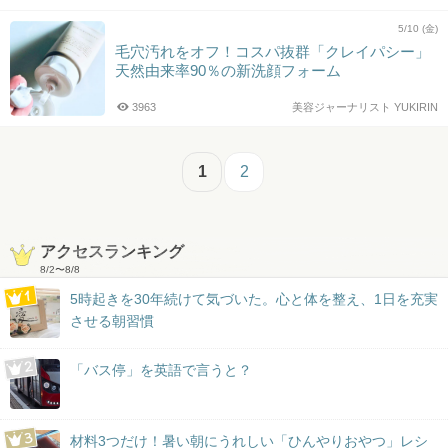
5/10 (金)
毛穴汚れをオフ！コスパ抜群「クレイパシー」
天然由来率90％の新洗顔フォーム
3963
美容ジャーナリスト YUKIRIN
1
2
アクセスランキング
8/2
〜
8/8
5時起きを30年続けて気づいた。心と体を整え、1日を充実
させる朝習慣
「バス停」を英語で言うと？
材料3つだけ！暑い朝にうれしい「ひんやりおやつ」レシ