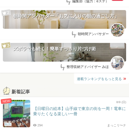
by:
編集部（協力：eステ）
朝時間アンバサダー「お気に入りの朝の過ごし方」
by:
朝時間アンバサダー
ズボラでも続く！簡単すっきり片づけ術
by:
整理収納アドバイザー みほ
連載ランキングをもっと見る
新着記事
NEW
8/9 (日)
【日曜日の絵本】山手線で東京の街を一周！電車に
乗りたくなる楽しい一冊
BLOG
294
まっこリ〜ナ