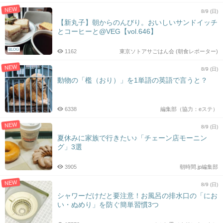
NEW
8/9 (日)
【新丸子】朝からのんびり。おいしいサンドイッチ
とコーヒーと@VEG【vol.646】
BLOG
1162
東京ソトアサごはん会 (朝食レポーター)
NEW
8/9 (日)
動物の「檻（おり）」を1単語の英語で言うと？
6338
編集部（協力：eステ）
NEW
8/9 (日)
夏休みに家族で行きたい♪「チェーン店モーニン
グ」3選
3905
朝時間.jp編集部
NEW
8/9 (日)
シャワーだけだと要注意！お風呂の排水口の「にお
い・ぬめり」を防ぐ簡単習慣3つ