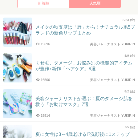
新着順
人気順
8/23 (金)
メイクの秋支度は「唇」から！ナチュラル系5ブ
ランドの新色リップまとめ
19696
美容ジャーナリスト YUKIRIN
8/9 (金)
くせ毛、ダメージ…お悩み別の機能的アイテム
が豊作♪新作「ヘアケア」9選
16506
美容ジャーナリスト YUKIRIN
8/2 (金)
美容ジャーナリストが選ぶ！夏のダメージ肌を
救う「お助けマスク」7選
15514
美容ジャーナリスト YUKIRIN
7/5 (金)
夏に女性は3～4歳老ける!?洗顔後に1ステップ