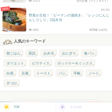
17572
せのお愛（クリンネスト）
NEW
8/9 (日)
野菜が主役！「ピーマンの蒲焼き」「レンジにんじ
んしりしり」2品弁当
1663
料理家 かめ代。
人気のキーワード
朝ごはん
英語
お弁当
おにぎり
食パン
ダイエット
ピラティス
ホットケーキミックス
白菜
豆腐
トースト
パン
手帳
ノート
片づけ
TOP
今日の朝