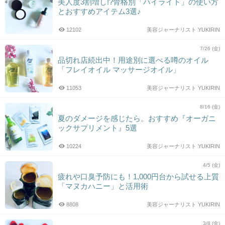
美人度3割増し!?骨格別「ハイライト」の使い方
とおすすめアイテム3選♪
12102
美容ジャーナリスト YUKIRIN
7/26 (金)
品切れ店続出中！用途別に選べる噂のオイル
「フレイオイル マッサージオイル」
11053
美容ジャーナリスト YUKIRIN
8/16 (金)
夏のダメージを感じたら。おすすめ『オーガニ
ックサプリメント』5選
10224
美容ジャーナリスト YUKIRIN
4/5 (金)
疲れや口臭予防にも！1,000円台から試せる上質
「マヌカハニー」と活用術
8808
美容ジャーナリスト YUKIRIN
3/8 (金)