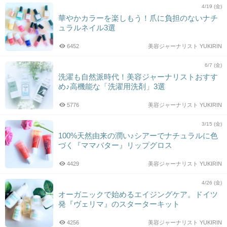
4/19 (金)
華やかカラーを楽しもう！爪に負担のないナチ
ュラルネイル3選
6452
美容ジャーナリスト YUKIRIN
6/7 (金)
洗濯も自然派時代！美容ジャーナリストおすす
め♪高機能な「洗濯用洗剤」3選
5776
美容ジャーナリスト YUKIRIN
3/15 (金)
100%天然由来の潤い♪シアーでナチュラルに色
づく『ママバター』リップグロス
4429
美容ジャーナリスト YUKIRIN
4/26 (金)
オーガニックで始めるエイジングケア。ドイツ
発『ヴェリマ』のスターターキット
4256
美容ジャーナリスト YUKIRIN