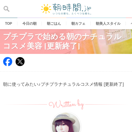
Skip
to
content
TOP
今日の朝
朝ごはん
朝カフェ
朝美人スタイル
プチプラで始める朝のナチュラル
コスメ美容 [更新終了]
朝に使ってみたい♪プチプラナチュラルコスメ情報 [更新終了]
Written by