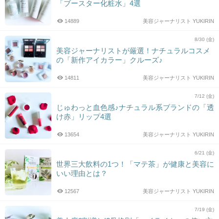
「ブースター化粧水」4選
14889
美容ジャーナリスト YUKIRIN
8/30 (金)
美容ジャーナリストが厳選！ナチュラルコスメ
の「新作アイカラー」クルーズ♪
14811
美容ジャーナリスト YUKIRIN
7/12 (金)
じゅわっと血色感♪ナチュラル系ブランドの「透
け赤」リップ4選
13654
美容ジャーナリスト YUKIRIN
6/21 (金)
世界三大飲料の1つ！「マテ茶」が健康と美容に
いい理由とは？
12567
美容ジャーナリスト YUKIRIN
7/19 (金)