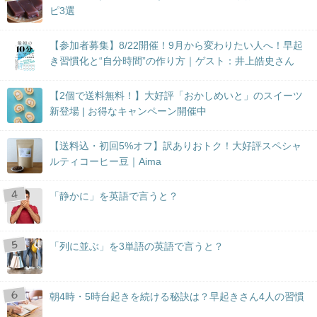
ピ3選
【参加者募集】8/22開催！9月から変わりたい人へ！早起
き習慣化と“自分時間”の作り方｜ゲスト：井上皓史さん
【2個で送料無料！】大好評「おかしめいと」のスイーツ
新登場 | お得なキャンペーン開催中
【送料込・初回5%オフ】訳ありおトク！大好評スペシャ
ルティコーヒー豆｜Aima
「静かに」を英語で言うと？
「列に並ぶ」を3単語の英語で言うと？
朝4時・5時台起きを続ける秘訣は？早起きさん4人の習慣