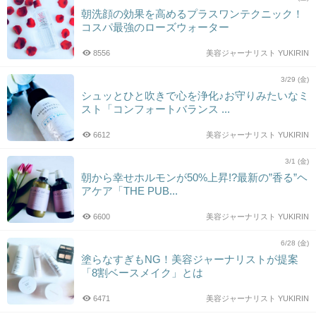
朝洗顔の効果を高めるプラスワンテクニック！
コスパ最強のローズウォーター
8556
美容ジャーナリスト YUKIRIN
3/29 (金)
シュッとひと吹きで心を浄化♪お守りみたいなミ
スト「コンフォートバランス ...
6612
美容ジャーナリスト YUKIRIN
3/1 (金)
朝から幸せホルモンが50%上昇!?最新の”香る”ヘ
アケア「THE PUB...
6600
美容ジャーナリスト YUKIRIN
6/28 (金)
塗らなすぎもNG！美容ジャーナリストが提案
「8割ベースメイク」とは
6471
美容ジャーナリスト YUKIRIN