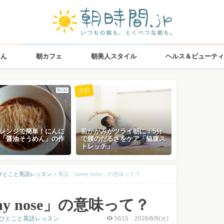
はん
朝カフェ
朝美人スタイル
ヘルス＆ビューティ
注目
BLOG
レンジで簡単！にんに
前かがみがツライ朝に！5分
「醤油そうめん」の作
で腰のだるさをケア「脇腹ス
トレッチ」
ひとこと英語レッスン
>
英語「runny nose」の意味って？
ny nose」の意味って？
のひとこと英語レッスン
5615
2026/6/9(火)