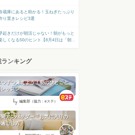
冷蔵庫にあると助かる！玉ねぎたっぷり
作り置きレシピ3選
早起きだけが朝活じゃない！朝がもっと
楽しくなる50のヒント【8月4日は「朝...
載ランキング
日1つずつ覚えよう！朝のひとこと
語レッスン
by:
編集部（協力：eステ）
時間アンバサダー「お気に入りの
の過ごし方」