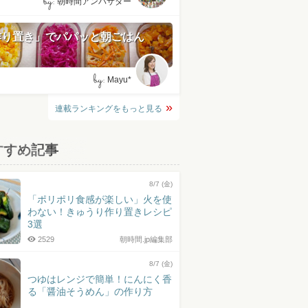
by:
朝時間アンバサダー
作り置き」でパパッと朝ごはん
by:
Mayu*
連載ランキングをもっと見る
すすめ記事
8/7 (金)
「ポリポリ食感が楽しい」火を使
わない！きゅうり作り置きレシピ
3選
2529
朝時間.jp編集部
8/7 (金)
つゆはレンジで簡単！にんにく香
る「醤油そうめん」の作り方