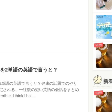
NEW
を2単語の英語で言うと？
新
2単語の英語で言うと？健康の話題でのやり
定される、一往復の短い英語の会話をまとめ
NEW
rible. I think I ha…