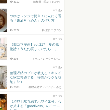
3112
編集部（協力：eステ）
8/7 (金)
つゆはレンジで簡単！にんにく香
る「醤油そうめん」の作り方
7172
料理家 エプロン
8/7 (金)
【四コマ漫画】vol.217｜夏の風
物詩！うたた寝していたら…。
208
イラストレーターもちこ
8/7 (金)
整理収納のプロが教える！キレイ
な家に共通する「掃除がラクな収
納」3つ
7988
整理収納アドバイザー みほ
8/7 (金)
【渋谷】駅直結でハワイ気分。心
が旅する「goodNess」のモーニ