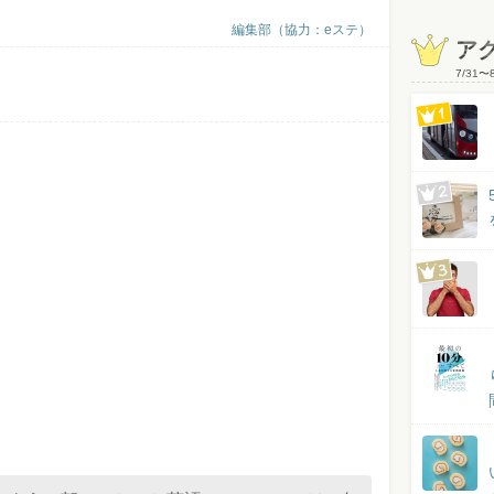
編集部（協力：eステ）
ア
7/31
〜