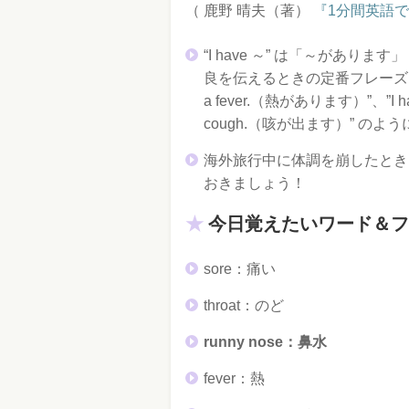
（ 鹿野 晴夫（著）
『1分間英語
“I have ～” は「～があ
良を伝えるときの定番フレーズ。
a fever.（熱があります）”、”I h
cough.（咳が出ます）” のよ
海外旅行中に体調を崩したとき
おきましょう！
今日覚えたいワード＆フ
sore：痛い
throat：のど
runny nose：鼻水
fever：熱