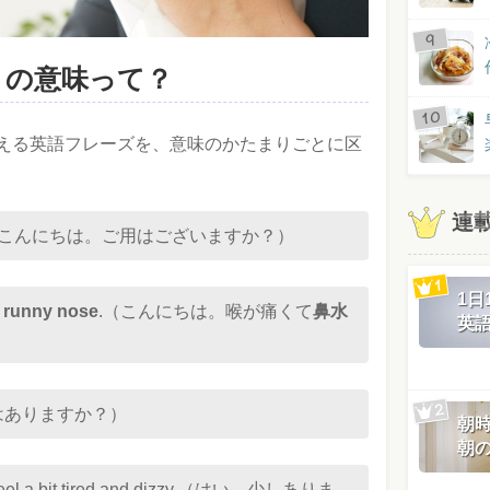
se」の意味って？
える英語フレーズを、意味のかたまりごとに区
連
help you?（こんにちは。ご用はございますか？）
1
a
runny nose
.（こんにちは。喉が痛くて
鼻水
英
er?（熱はありますか？）
朝
朝
also feel a bit tired and dizzy.（はい、少しありま