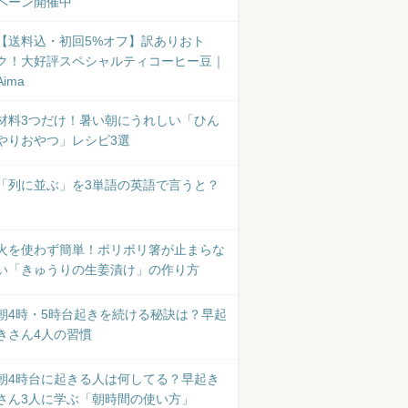
ペーン開催中
【送料込・初回5%オフ】訳ありおト
ク！大好評スペシャルティコーヒー豆｜
Aima
材料3つだけ！暑い朝にうれしい「ひん
やりおやつ」レシピ3選
「列に並ぶ」を3単語の英語で言うと？
火を使わず簡単！ポリポリ箸が止まらな
い「きゅうりの生姜漬け」の作り方
朝4時・5時台起きを続ける秘訣は？早起
きさん4人の習慣
朝4時台に起きる人は何してる？早起き
さん3人に学ぶ「朝時間の使い方」