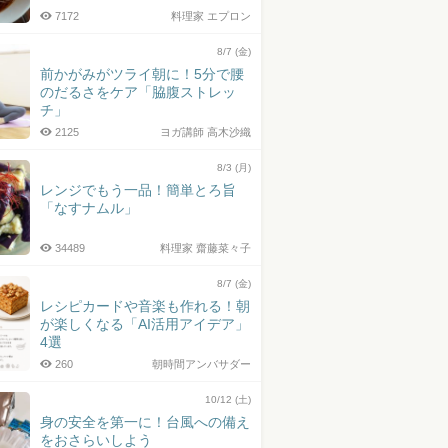
7172
料理家 エプロン
8/7 (金)
前かがみがツライ朝に！5分で腰
のだるさをケア「脇腹ストレッ
チ」
2125
ヨガ講師 高木沙織
8/3 (月)
レンジでもう一品！簡単とろ旨
「なすナムル」
34489
料理家 齋藤菜々子
8/7 (金)
レシピカードや音楽も作れる！朝
が楽しくなる「AI活用アイデア」
4選
260
朝時間アンバサダー
10/12 (土)
身の安全を第一に！台風への備え
をおさらいしよう