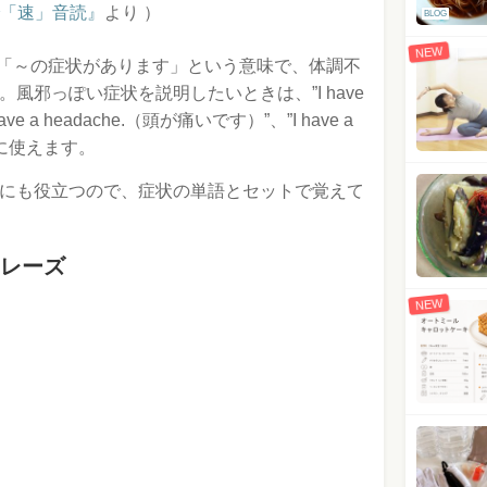
で「速」音読』
より ）
BLOG
NEW
ります」「～の症状があります」という意味で、体調不
風邪っぽい症状を説明したいときは、”I have
ave a headache.（頭が痛いです）”、”I have a
うに使えます。
にも役立つので、症状の単語とセットで覚えて
レーズ
NEW