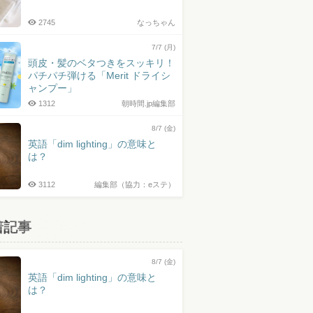
2745
なっちゃん
7/7 (月)
頭皮・髪のベタつきをスッキリ！
パチパチ弾ける「Merit ドライシ
ャンプー」
1312
朝時間.jp編集部
8/7 (金)
英語「dim lighting」の意味と
は？
3112
編集部（協力：eステ）
着記事
8/7 (金)
英語「dim lighting」の意味と
は？