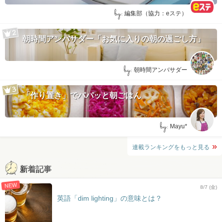
by:
編集部（協力：eステ）
朝時間アンバサダー「お気に入りの朝の過ごし方」
by:
朝時間アンバサダー
「作り置き」でパパッと朝ごはん
by:
Mayu*
連載ランキングをもっと見る
新着記事
NEW
8/7 (金)
英語「dim lighting」の意味とは？