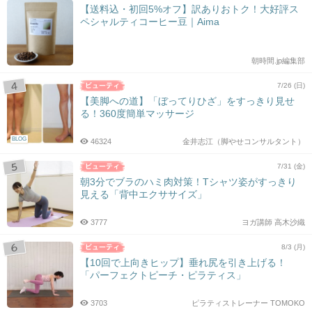
【送料込・初回5%オフ】訳ありおトク！大好評ス
ペシャルティコーヒー豆｜Aima
朝時間.jp編集部
7/26 (日)
【美脚への道】「ぼってりひざ」をすっきり見せ
る！360度簡単マッサージ
BLOG
46324
金井志江（脚やせコンサルタント）
7/31 (金)
朝3分でブラのハミ肉対策！Tシャツ姿がすっきり
見える「背中エクササイズ」
3777
ヨガ講師 高木沙織
8/3 (月)
【10回で上向きヒップ】垂れ尻を引き上げる！
「パーフェクトピーチ・ピラティス」
3703
ピラティストレーナー TOMOKO