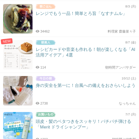
8/3 (月)
レンジでもう一品！簡単とろ旨「なすナムル」
34462
料理家 齋藤菜々子
NEW
8/7 (金)
レシピカードや音楽も作れる！朝が楽しくなる「AI
活用アイデア」4選
114
朝時間アンバサダー
10/12 (土)
身の安全を第一に！台風への備えをおさらいしよう
2738
なっちゃん
7/7 (月)
頭皮・髪のベタつきをスッキリ！パチパチ弾ける
「Merit ドライシャンプー」