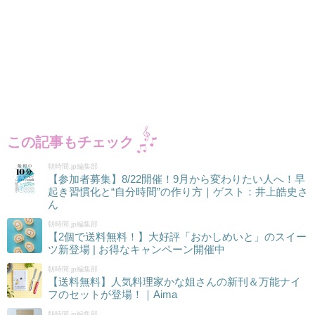
この記事もチェック
朝時間.jp編集部
【参加者募集】8/22開催！9月から変わりたい人へ！早
起き習慣化と“自分時間”の作り方｜ゲスト：井上皓史さ
ん
朝時間.jp編集部
【2個で送料無料！】大好評「おかしめいと」のスイー
ツ新登場 | お得なキャンペーン開催中
朝時間.jp編集部
【送料無料】人気料理家かな姐さんの新刊＆万能ナイ
フのセットが登場！｜Aima
朝時間.jp編集部