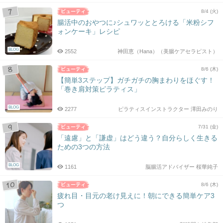
8/4 (火)
腸活中のおやつに♪シュワッととろける「米粉シフ
ォンケーキ」レシピ
BLOG
2552
神田恵（Hana）（美腸ケアセラピスト）
8/6 (木)
【簡単3ステップ】ガチガチの胸まわりをほぐす！
「巻き肩対策ピラティス」
BLOG
2277
ピラティスインストラクター 澤田みのり
7/31 (金)
「遠慮」と「謙虚」はどう違う？自分らしく生きる
ための3つの方法
BLOG
1161
脳腸活アドバイザー 桜華純子
8/6 (木)
疲れ目・目元の老け見えに！朝にできる簡単ケア3
つ