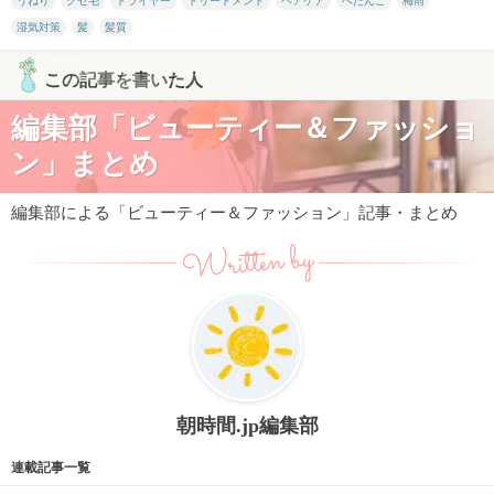
うねり
クセ毛
ドライヤー
トリートメント
ヘアケア
ぺたんこ
梅雨
湿気対策
髪
髪質
この記事を書いた人
編集部「ビューティー＆ファッショ
ン」まとめ
編集部による「ビューティー＆ファッション」記事・まとめ
Written by
朝時間.jp編集部
連載記事一覧