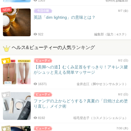
1303
朝時間.jp編集部
NEW
8/7 (金)
英語「dim lighting」の意味とは？
922
編集部（協力：eステ）
ヘルス&ビューティーの人気ランキング
8/2 (日)
【美脚への道】むくみ足首をすっきり！アキレス腱
がシュッと見える簡単マッサージ
BLOG
16371
金井志江（脚やせコンサルタント）
8/2 (日)
ファンデの上からどうする？真夏の「日焼け止め塗
り直し」メイク術
8192
稲毛登志子（コスメコンシェルジュ）
7/30 (木)