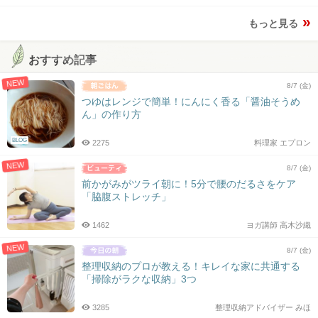
もっと見る
おすすめ記事
NEW
8/7 (金)
つゆはレンジで簡単！にんにく香る「醤油そうめ
ん」の作り方
BLOG
2275
料理家 エプロン
NEW
8/7 (金)
前かがみがツライ朝に！5分で腰のだるさをケア
「脇腹ストレッチ」
1462
ヨガ講師 高木沙織
NEW
8/7 (金)
整理収納のプロが教える！キレイな家に共通する
「掃除がラクな収納」3つ
3285
整理収納アドバイザー みほ