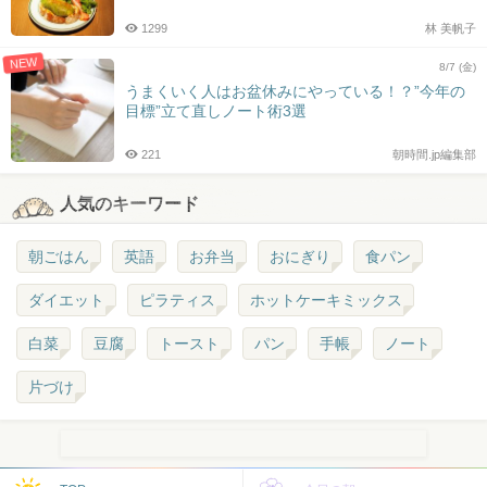
1299
林 美帆子
NEW
8/7 (金)
うまくいく人はお盆休みにやっている！？”今年の
目標”立て直しノート術3選
221
朝時間.jp編集部
人気のキーワード
朝ごはん
英語
お弁当
おにぎり
食パン
ダイエット
ピラティス
ホットケーキミックス
白菜
豆腐
トースト
パン
手帳
ノート
片づけ