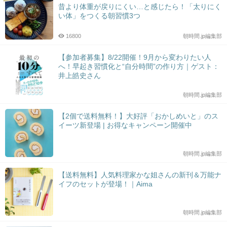
昔より体重が戻りにくい…と感じたら！「太りにく
い体」をつくる朝習慣3つ
16800
朝時間.jp編集部
【参加者募集】8/22開催！9月から変わりたい人
へ！早起き習慣化と“自分時間”の作り方｜ゲスト：
井上皓史さん
朝時間.jp編集部
【2個で送料無料！】大好評「おかしめいと」のス
イーツ新登場 | お得なキャンペーン開催中
朝時間.jp編集部
【送料無料】人気料理家かな姐さんの新刊＆万能ナ
イフのセットが登場！｜Aima
朝時間.jp編集部