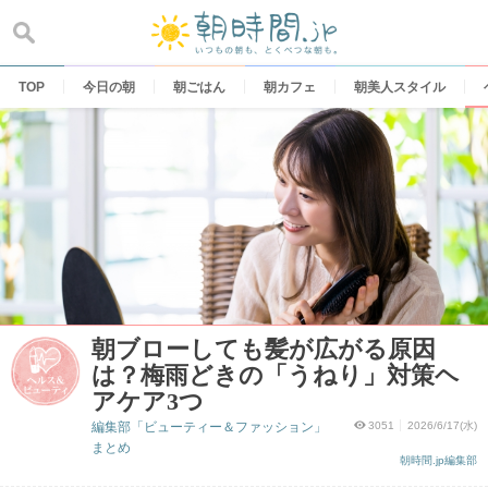
Skip
to
content
TOP
今日の朝
朝ごはん
朝カフェ
朝美人スタイル
朝ブローしても髪が広がる原因
は？梅雨どきの「うねり」対策ヘ
アケア3つ
編集部「ビューティー＆ファッション」
3051
2026/6/17(水)
まとめ
朝時間.jp編集部