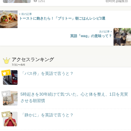
1251
朝時間.jp編集部
« 前の記事
トーストに飽きたら！「ブリトー」朝ごはんレシピ3選
次の記事 »
英語「wag」の意味って？
アクセスランキング
7/31
〜
8/6
「バス停」を英語で言うと？
5時起きを30年続けて気づいた。心と体を整え、1日を充実
させる朝習慣
「静かに」を英語で言うと？