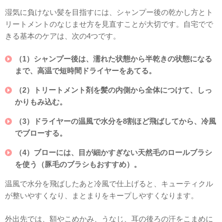
湿気に負けない髪を目指すには、シャンプー後の乾かし方とト
リートメントのなじませ方を見直すことが大切です。自宅でで
きる基本のケアは、次の4つです。
（1）シャンプー後は、濡れた状態から半乾きの状態になる
まで、高温で短時間ドライヤーをあてる。
（2）トリートメント剤を髪の内側から全体につけて、しっ
かりもみ込む。
（3）ドライヤーの温風で水分を8割ほど飛ばしてから、冷風
でブローする。
（4）ブローには、目が細かすぎない天然毛のロールブラシ
を使う（豚毛のブラシもおすすめ）。
温風で水分を飛ばしたあと冷風で仕上げると、キューティクル
が整いやすくなり、まとまりをキープしやすくなります。
外出先では、額やこめかみ、うなじ、耳の後ろの汗をこまめに