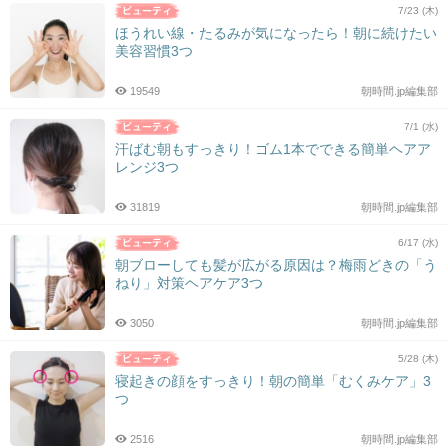
7/23 (木)
ほうれい線・たるみが気になったら！朝に続けたい
美容習慣3つ
19549
朝時間.jp編集部
7/1 (水)
汗ばむ朝もすっきり！ゴム1本でできる簡単ヘアア
レンジ3つ
31819
朝時間.jp編集部
6/17 (水)
朝ブローしても髪が広がる原因は？梅雨どきの「う
ねり」対策ヘアケア3つ
3050
朝時間.jp編集部
5/28 (木)
寝起きの顔をすっきり！朝の簡単「むくみケア」3
つ
2516
朝時間.jp編集部