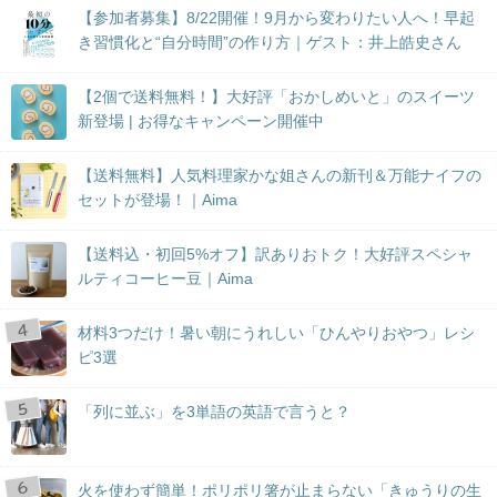
【参加者募集】8/22開催！9月から変わりたい人へ！早起
き習慣化と“自分時間”の作り方｜ゲスト：井上皓史さん
【2個で送料無料！】大好評「おかしめいと」のスイーツ
新登場 | お得なキャンペーン開催中
【送料無料】人気料理家かな姐さんの新刊＆万能ナイフの
セットが登場！｜Aima
【送料込・初回5%オフ】訳ありおトク！大好評スペシャ
ルティコーヒー豆｜Aima
材料3つだけ！暑い朝にうれしい「ひんやりおやつ」レシ
ピ3選
「列に並ぶ」を3単語の英語で言うと？
火を使わず簡単！ポリポリ箸が止まらない「きゅうりの生