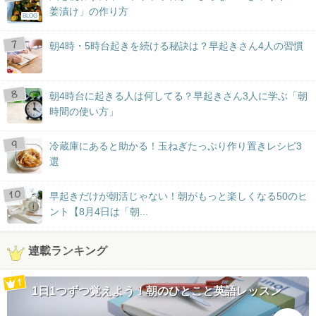
姜漬け」の作り方
BLOG
朝4時・5時台起きを続ける秘訣は？早起きさん4人の習慣
朝4時台に起きる人は何してる？早起きさん3人に学ぶ「朝
時間の使い方」
冷蔵庫にあると助かる！玉ねぎたっぷり作り置きレシピ3
選
早起きだけが朝活じゃない！朝がもっと楽しくなる50のヒ
ント【8月4日は「朝...
連載ランキング
1日1つずつ覚えよう！朝のひとこと英語レッスン