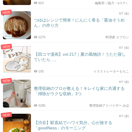
923
編集部（協力：eステ）
NEW
8/7 (金)
つゆはレンジで簡単！にんにく香る「醤油そうめ
ん」の作り方
BLOG
2275
料理家 エプロン
NEW
8/7 (金)
【四コマ漫画】vol.217｜夏の風物詩！うたた寝し
ていたら…。
105
イラストレーターもちこ
NEW
8/7 (金)
整理収納のプロが教える！キレイな家に共通する
「掃除がラクな収納」3つ
3285
整理収納アドバイザー みほ
NEW
8/7 (金)
【渋谷】駅直結でハワイ気分。心が旅する
「goodNess」のモーニング