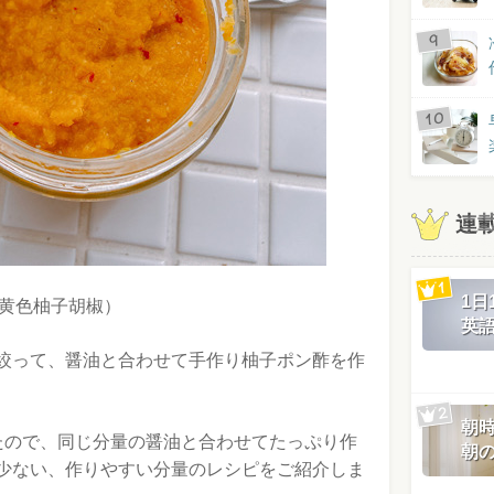
連
1
黄色柚子胡椒）
英
絞って、醤油と合わせて手作り柚子ポン酢を作
朝
取れたので、同じ分量の醤油と合わせてたっぷり作
朝
少ない、作りやすい分量のレシピをご紹介しま