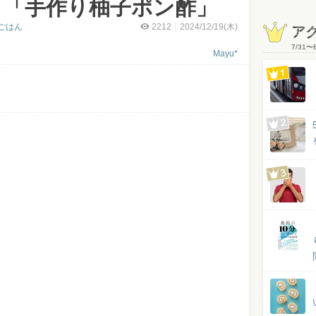
き「手作り柚子ポン酢」
ごはん
2212
2024/12/19(木)
ア
7/31
〜
Mayu*