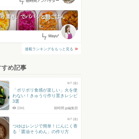
by:
朝時間アンバサダー
作り置き」でパパッと朝ごはん
by:
Mayu*
連載ランキングをもっと見る
すすめ記事
8/7 (金)
「ポリポリ食感が楽しい」火を使
わない！きゅうり作り置きレシピ
3選
2341
朝時間.jp編集部
8/7 (金)
つゆはレンジで簡単！にんにく香
る「醤油そうめん」の作り方