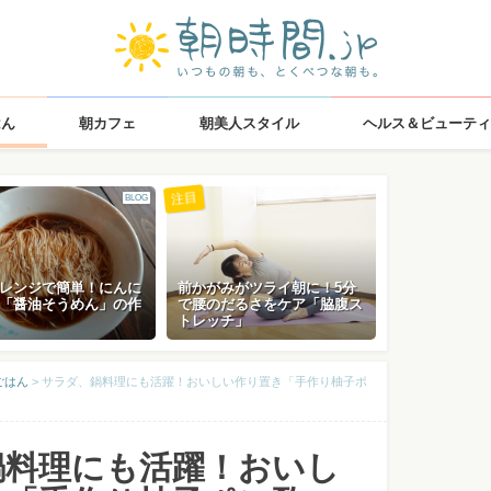
はん
朝カフェ
朝美人スタイル
ヘルス＆ビューティ
注目
BLOG
レンジで簡単！にんに
前かがみがツライ朝に！5分
「醤油そうめん」の作
で腰のだるさをケア「脇腹ス
トレッチ」
ごはん
>
サラダ、鍋料理にも活躍！おいしい作り置き「手作り柚子ポ
鍋料理にも活躍！おいし