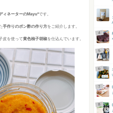
ィネーターのMayu*
です。
た
手作りのポン酢の作り方
をご紹介します。
子皮を使って
黄色柚子胡椒
を仕込んでいます。
BLOG