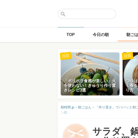
TOP
今日の朝
朝ご
Skip
注目
注目
to
content
「ポリポリ食感が楽しい」火
つゆは
を使わない！きゅうり作り置
く香る
きレシピ3選
り方
朝時間.jp
>
朝ごはん
>
「作り置き」でパパッと朝
ン酢」
サラダ、