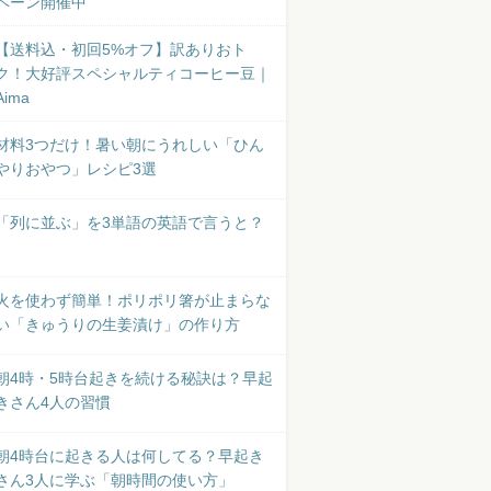
ペーン開催中
【送料込・初回5%オフ】訳ありおト
ク！大好評スペシャルティコーヒー豆｜
Aima
材料3つだけ！暑い朝にうれしい「ひん
やりおやつ」レシピ3選
「列に並ぶ」を3単語の英語で言うと？
火を使わず簡単！ポリポリ箸が止まらな
い「きゅうりの生姜漬け」の作り方
朝4時・5時台起きを続ける秘訣は？早起
きさん4人の習慣
朝4時台に起きる人は何してる？早起き
さん3人に学ぶ「朝時間の使い方」