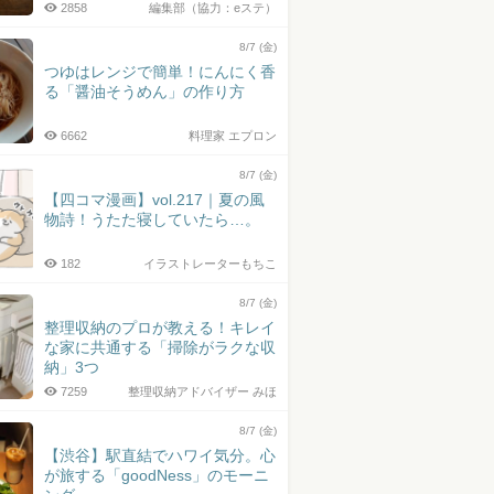
2858
編集部（協力：eステ）
8/7 (金)
つゆはレンジで簡単！にんにく香
る「醤油そうめん」の作り方
6662
料理家 エプロン
8/7 (金)
【四コマ漫画】vol.217｜夏の風
物詩！うたた寝していたら…。
182
イラストレーターもちこ
8/7 (金)
整理収納のプロが教える！キレイ
な家に共通する「掃除がラクな収
納」3つ
7259
整理収納アドバイザー みほ
8/7 (金)
【渋谷】駅直結でハワイ気分。心
が旅する「goodNess」のモーニ