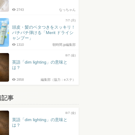
2743
なっちゃん
7/7 (月)
頭皮・髪のベタつきをスッキリ！
パチパチ弾ける「Merit ドライシ
ャンプー」
1310
朝時間.jp編集部
8/7 (金)
英語「dim lighting」の意味と
は？
2858
編集部（協力：eステ）
着記事
8/7 (金)
英語「dim lighting」の意味と
は？