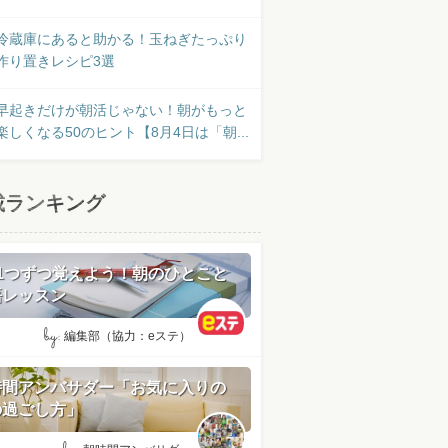
冷蔵庫にあると助かる！玉ねぎたっぷり
作り置きレシピ3選
早起きだけが朝活じゃない！朝がもっと
楽しくなる50のヒント【8月4日は「朝...
載ランキング
日1つずつ覚えよう！朝のひとこと
語レッスン
by:
編集部（協力：eステ）
時間アンバサダー「お気に入りの
の過ごし方」