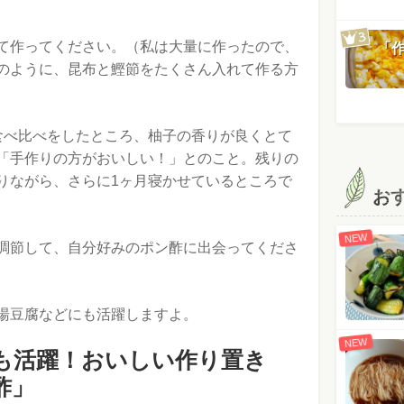
て作ってください。（私は大量に作ったので、
「
のように、昆布と鰹節をたくさん入れて作る方
食べ比べをしたところ、柚子の香りが良くとて
「手作りの方がおいしい！」とのこと。残りの
りながら、さらに1ヶ月寝かせているところで
お
NEW
調節して、自分好みのポン酢に出会ってくださ
湯豆腐などにも活躍しますよ。
NEW
も活躍！おいしい作り置き
酢」