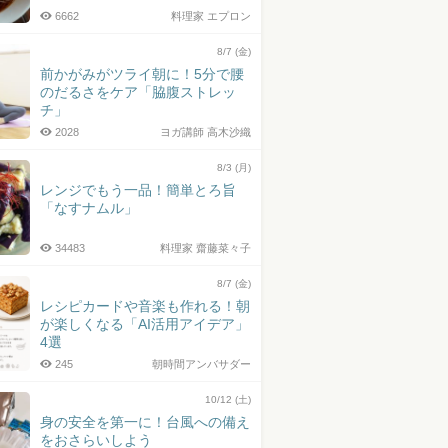
6662
料理家 エプロン
8/7 (金)
前かがみがツライ朝に！5分で腰
のだるさをケア「脇腹ストレッ
チ」
2028
ヨガ講師 高木沙織
8/3 (月)
レンジでもう一品！簡単とろ旨
「なすナムル」
34483
料理家 齋藤菜々子
8/7 (金)
レシピカードや音楽も作れる！朝
が楽しくなる「AI活用アイデア」
4選
245
朝時間アンバサダー
10/12 (土)
身の安全を第一に！台風への備え
をおさらいしよう