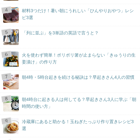
材料3つだけ！暑い朝にうれしい「ひんやりおやつ」レシ
ピ3選
「列に並ぶ」を3単語の英語で言うと？
火を使わず簡単！ポリポリ箸が止まらない「きゅうりの生
姜漬け」の作り方
BLOG
朝4時・5時台起きを続ける秘訣は？早起きさん4人の習慣
朝4時台に起きる人は何してる？早起きさん3人に学ぶ「朝
時間の使い方」
冷蔵庫にあると助かる！玉ねぎたっぷり作り置きレシピ3
選