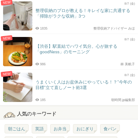
NEW
8/7 (金)
整理収納のプロが教える！キレイな家に共通する
「掃除がラクな収納」3つ
1835
整理収納アドバイザー みほ
NEW
8/7 (金)
【渋谷】駅直結でハワイ気分。心が旅する
「goodNess」のモーニング
986
林 美帆子
NEW
8/7 (金)
うまくいく人はお盆休みにやっている！？”今年の
目標”立て直しノート術3選
185
朝時間.jp編集部
人気のキーワード
朝ごはん
英語
お弁当
おにぎり
食パン