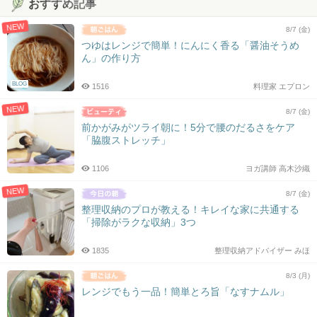
おすすめ記事
NEW
8/7 (金)
つゆはレンジで簡単！にんにく香る「醤油そうめ
ん」の作り方
BLOG
1516
料理家 エプロン
NEW
8/7 (金)
前かがみがツライ朝に！5分で腰のだるさをケア
「脇腹ストレッチ」
1106
ヨガ講師 高木沙織
NEW
8/7 (金)
整理収納のプロが教える！キレイな家に共通する
「掃除がラクな収納」3つ
1835
整理収納アドバイザー みほ
8/3 (月)
レンジでもう一品！簡単とろ旨「なすナムル」