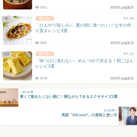
5351
朝時間.jp編集部
8/3 (月)
「ひんやり味しみ♪」夏の朝に食べたい！なすの作
り置きレシピ3選
3505
朝時間.jp編集部
8/1 (土)
「味つけに迷わない」めんつゆで決まる！朝ごはん
レシピ3選
3478
朝時間.jp編集部
« 前の記事
寒くて動きたくない朝に！寝ながらできるエクササイズ3選
次の記事 »
英語「Did you?」の意味と使い方