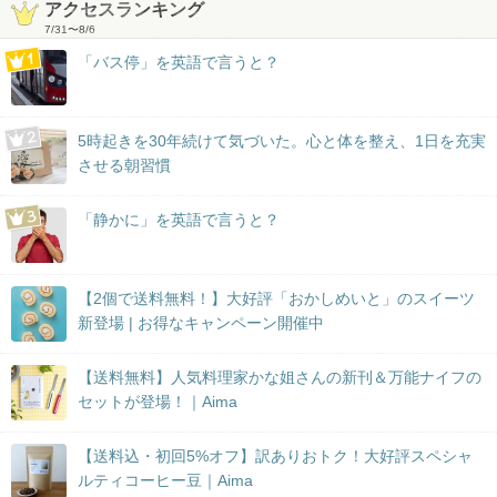
アクセスランキング
7/31
〜
8/6
「バス停」を英語で言うと？
5時起きを30年続けて気づいた。心と体を整え、1日を充実
させる朝習慣
「静かに」を英語で言うと？
【2個で送料無料！】大好評「おかしめいと」のスイーツ
新登場 | お得なキャンペーン開催中
【送料無料】人気料理家かな姐さんの新刊＆万能ナイフの
セットが登場！｜Aima
【送料込・初回5%オフ】訳ありおトク！大好評スペシャ
ルティコーヒー豆｜Aima