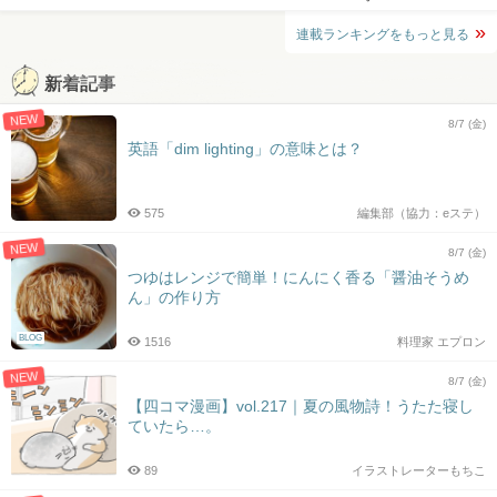
連載ランキングをもっと見る
新着記事
NEW
8/7 (金)
英語「dim lighting」の意味とは？
575
編集部（協力：eステ）
NEW
8/7 (金)
つゆはレンジで簡単！にんにく香る「醤油そうめ
ん」の作り方
BLOG
1516
料理家 エプロン
NEW
8/7 (金)
【四コマ漫画】vol.217｜夏の風物詩！うたた寝し
ていたら…。
89
イラストレーターもちこ