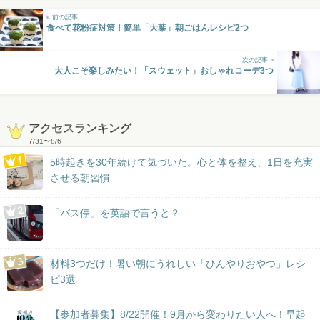
« 前の記事
食べて花粉症対策！簡単「大葉」朝ごはんレシピ2つ
次の記事 »
大人こそ楽しみたい！「スウェット」おしゃれコーデ3つ
アクセスランキング
7/31
〜
8/6
5時起きを30年続けて気づいた。心と体を整え、1日を充実
させる朝習慣
「バス停」を英語で言うと？
材料3つだけ！暑い朝にうれしい「ひんやりおやつ」レシ
ピ3選
【参加者募集】8/22開催！9月から変わりたい人へ！早起