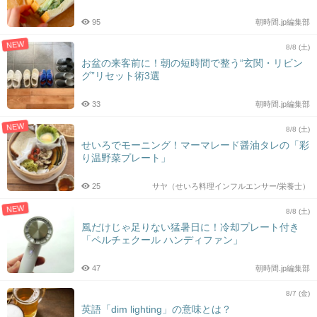
95
朝時間.jp編集部
NEW
8/8 (土)
お盆の来客前に！朝の短時間で整う“玄関・リビン
グ”リセット術3選
33
朝時間.jp編集部
NEW
8/8 (土)
せいろでモーニング！マーマレード醤油タレの「彩
り温野菜プレート」
25
サヤ（せいろ料理インフルエンサー/栄養士）
NEW
8/8 (土)
風だけじゃ足りない猛暑日に！冷却プレート付き
「ペルチェクール ハンディファン」
47
朝時間.jp編集部
8/7 (金)
英語「dim lighting」の意味とは？