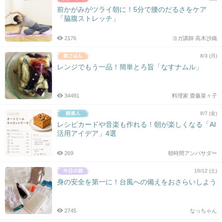
前かがみがツライ朝に！5分で腰のだるさをケア
「脇腹ストレッチ」
2176
ヨガ講師 高木沙織
8/3 (月)
レンジでもう一品！簡単とろ旨「なすナムル」
34491
料理家 齋藤菜々子
8/7 (金)
レシピカードや音楽も作れる！朝が楽しくなる「AI
活用アイデア」4選
269
朝時間アンバサダー
10/12 (土)
身の安全を第一に！台風への備えをおさらいしよう
2745
なっちゃん