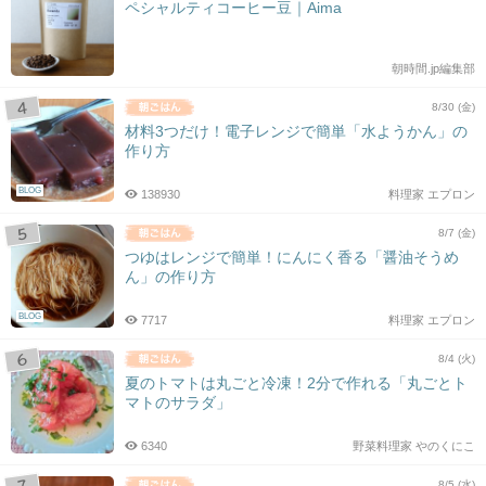
ペシャルティコーヒー豆｜Aima
朝時間.jp編集部
8/30 (金)
材料3つだけ！電子レンジで簡単「水ようかん」の
作り方
BLOG
138930
料理家 エプロン
8/7 (金)
つゆはレンジで簡単！にんにく香る「醤油そうめ
ん」の作り方
BLOG
7717
料理家 エプロン
8/4 (火)
夏のトマトは丸ごと冷凍！2分で作れる「丸ごとト
マトのサラダ」
6340
野菜料理家 やのくにこ
8/5 (水)