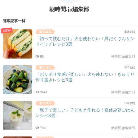
朝時間.jp編集部
連載記事一覧
NEW
8/8 (土)
「切って挟むだけ」火を使わない！具だくさんサン
ドイッチレシピ3選
95
朝時間.jp編集部
8/7 (金)
「ポリポリ食感が楽しい」火を使わない！きゅうり
作り置きレシピ3選
2641
朝時間.jp編集部
8/6 (木)
「親子で楽しい」子どもと作れる！夏休み朝ごはん
レシピ3選
746
朝時間.jp編集部