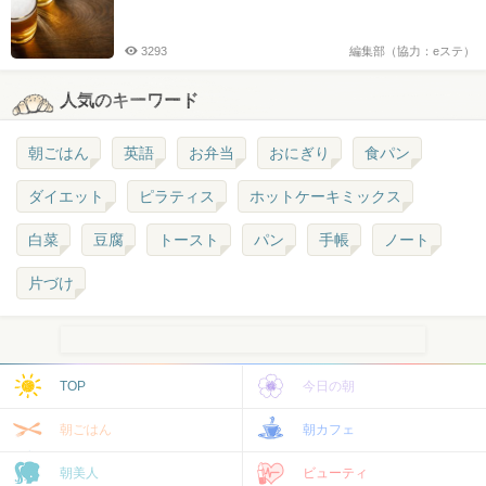
3293
編集部（協力：eステ）
人気のキーワード
朝ごはん
英語
お弁当
おにぎり
食パン
ダイエット
ピラティス
ホットケーキミックス
白菜
豆腐
トースト
パン
手帳
ノート
片づけ
TOP
今日の朝
朝ごはん
朝カフェ
朝美人
ビューティ