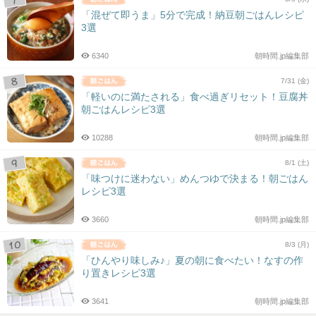
「混ぜて即うま」5分で完成！納豆朝ごはんレシピ
3選
6340
朝時間.jp編集部
7/31 (金)
「軽いのに満たされる」食べ過ぎリセット！豆腐丼
朝ごはんレシピ3選
10288
朝時間.jp編集部
8/1 (土)
「味つけに迷わない」めんつゆで決まる！朝ごはん
レシピ3選
3660
朝時間.jp編集部
8/3 (月)
「ひんやり味しみ♪」夏の朝に食べたい！なすの作
り置きレシピ3選
3641
朝時間.jp編集部