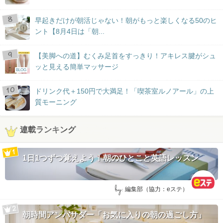
早起きだけが朝活じゃない！朝がもっと楽しくなる50のヒ
ント【8月4日は「朝...
【美脚への道】むくみ足首をすっきり！アキレス腱がシュ
ッと見える簡単マッサージ
BLOG
ドリンク代＋150円で大満足！「喫茶室ルノアール」の上
質モーニング
連載ランキング
1日1つずつ覚えよう！朝のひとこと英語レッスン
by:
編集部（協力：eステ）
朝時間アンバサダー「お気に入りの朝の過ごし方」