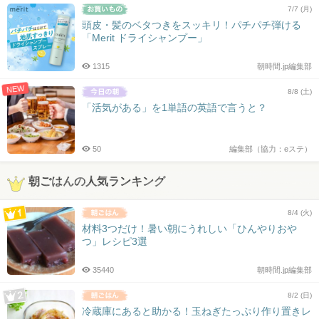
7/7 (月)
頭皮・髪のベタつきをスッキリ！パチパチ弾ける
「Merit ドライシャンプー」
1315
朝時間.jp編集部
NEW
8/8 (土)
「活気がある」を1単語の英語で言うと？
50
編集部（協力：eステ）
朝ごはんの人気ランキング
8/4 (火)
材料3つだけ！暑い朝にうれしい「ひんやりおや
つ」レシピ3選
35440
朝時間.jp編集部
8/2 (日)
冷蔵庫にあると助かる！玉ねぎたっぷり作り置きレ