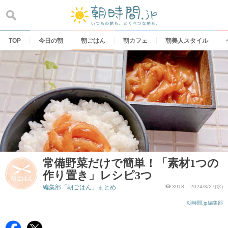
Skip
to
content
TOP
今日の朝
朝ごはん
朝カフェ
朝美人スタイル
常備野菜だけで簡単！「素材1つの
作り置き」レシピ3つ
編集部「朝ごはん」まとめ
3918
2024/3/27(水)
朝時間.jp編集部