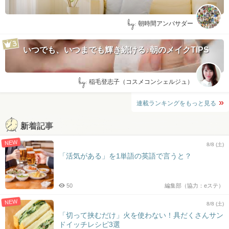
by:
朝時間アンバサダー
いつでも、いつまでも輝き続ける♪朝のメイクTIPS
by:
稲毛登志子（コスメコンシェルジュ）
連載ランキングをもっと見る
新着記事
NEW
8/8 (土)
「活気がある」を1単語の英語で言うと？
50
編集部（協力：eステ）
NEW
8/8 (土)
「切って挟むだけ」火を使わない！具だくさんサン
ドイッチレシピ3選