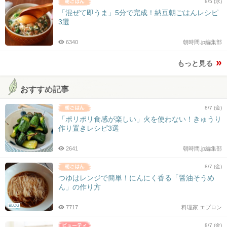
8/5 (水)
「混ぜて即うま」5分で完成！納豆朝ごはんレシピ
3選
6340
朝時間.jp編集部
もっと見る
おすすめ記事
8/7 (金)
「ポリポリ食感が楽しい」火を使わない！きゅうり
作り置きレシピ3選
2641
朝時間.jp編集部
8/7 (金)
つゆはレンジで簡単！にんにく香る「醤油そうめ
ん」の作り方
BLOG
7717
料理家 エプロン
8/7 (金)