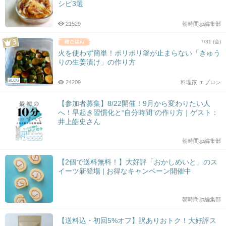
シピ3選
21529
朝時間.jp編集部
7/31 (金)
火を使わず簡単！ポリポリ箸が止まらない「きゅう
りの生姜漬け」の作り方
BLOG
24209
料理家 エプロン
【参加者募集】8/22開催！9月から変わりたい人
へ！早起き習慣化と“自分時間”の作り方｜ゲスト：
井上皓史さん
朝時間.jp編集部
【2個で送料無料！】大好評「おかしめいと」のス
イーツ新登場 | お得なキャンペーン開催中
朝時間.jp編集部
【送料込・初回5%オフ】訳ありおトク！大好評ス