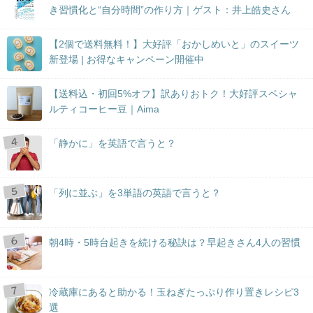
き習慣化と“自分時間”の作り方｜ゲスト：井上皓史さん
【2個で送料無料！】大好評「おかしめいと」のスイーツ
新登場 | お得なキャンペーン開催中
【送料込・初回5%オフ】訳ありおトク！大好評スペシャ
ルティコーヒー豆｜Aima
「静かに」を英語で言うと？
「列に並ぶ」を3単語の英語で言うと？
朝4時・5時台起きを続ける秘訣は？早起きさん4人の習慣
冷蔵庫にあると助かる！玉ねぎたっぷり作り置きレシピ3
選