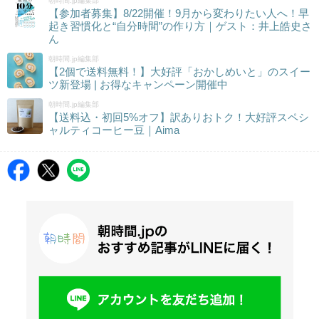
朝時間.jp編集部
【参加者募集】8/22開催！9月から変わりたい人へ！早
起き習慣化と“自分時間”の作り方｜ゲスト：井上皓史さ
ん
朝時間.jp編集部
【2個で送料無料！】大好評「おかしめいと」のスイー
ツ新登場 | お得なキャンペーン開催中
朝時間.jp編集部
【送料込・初回5%オフ】訳ありおトク！大好評スペシ
ャルティコーヒー豆｜Aima