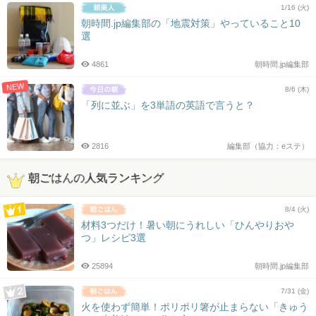
1/16 (火)
朝時間.jp編集部の「地震対策」やっていること10
選
4861
朝時間.jp編集部
NEW
8/6 (木)
「列に並ぶ」を3単語の英語で言うと？
2816
編集部（協力：eステ）
朝ごはんの人気ランキング
8/4 (火)
材料3つだけ！暑い朝にうれしい「ひんやりおや
つ」レシピ3選
25894
朝時間.jp編集部
7/31 (金)
火を使わず簡単！ポリポリ箸が止まらない「きゅう