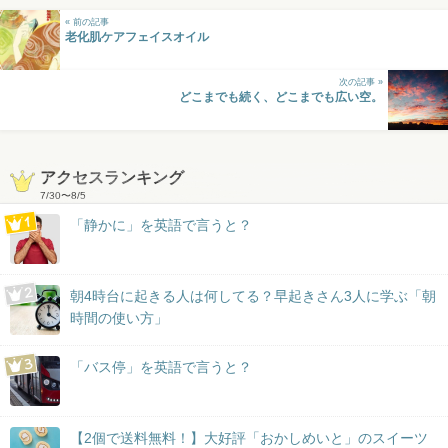
« 前の記事
老化肌ケアフェイスオイル
次の記事 »
どこまでも続く、どこまでも広い空。
アクセスランキング
7/30
〜
8/5
「静かに」を英語で言うと？
朝4時台に起きる人は何してる？早起きさん3人に学ぶ「朝
時間の使い方」
「バス停」を英語で言うと？
【2個で送料無料！】大好評「おかしめいと」のスイーツ