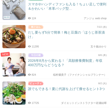
スマホやハンディファンも入る！ちょい足しで便利
＆かわいい「本革バッグ型...
BLOG
124
アンジェ web shop
7/22 (水)
だし要らず5分で簡単！梅と豆腐の「ほうじ茶茶漬
け」
11295
五十嵐ゆかり
NEW
8/6 (木)
2026年8月から変わる！「高額療養費制度」年収
400万円ならどうなる？
824
稲村優貴子（ファイナンシャルプランナー）
8/2 (火)
誰でもできる！夏に代謝を上げて痩せるヒント3つ
17725
ダイエットインストラクター岩瀬結暉