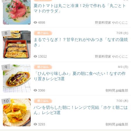
夏のトマトは丸ごと冷凍！2分で作れる「丸ごとト
マトのサラダ」
4898
野菜料理家 やのくにこ
7/28 (火)
まるでうなぎ！？甘辛だれがやみつき「なすの蒲焼
き」
13012
野菜料理家 やのくにこ
8/3 (月)
「ひんやり味しみ♪」夏の朝に食べたい！なすの作
り置きレシピ3選
3366
朝時間.jp編集部
7/30 (木)
パンを切らした朝に！レンジで完結「ホケミ朝ごは
ん」レシピ3選
3293
朝時間.jp編集部