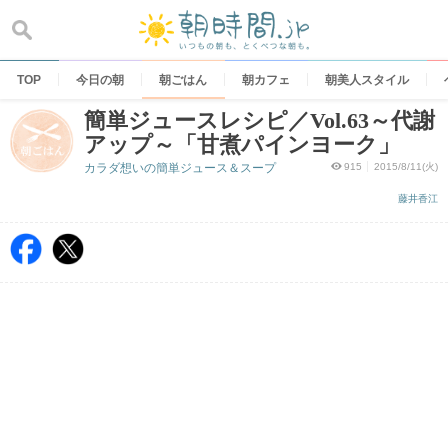
Skip
to
content
TOP
今日の朝
朝ごはん
朝カフェ
朝美人スタイル
簡単ジュースレシピ／Vol.63～代謝
アップ～「甘煮パインヨーク」
カラダ想いの簡単ジュース＆スープ
915
2015/8/11(火)
藤井香江