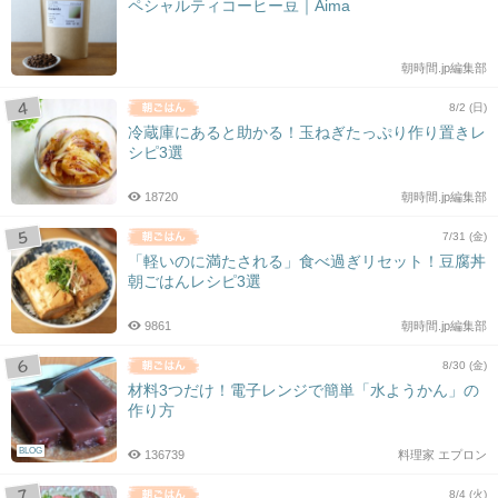
ペシャルティコーヒー豆｜Aima
朝時間.jp編集部
8/2 (日)
冷蔵庫にあると助かる！玉ねぎたっぷり作り置きレ
シピ3選
18720
朝時間.jp編集部
7/31 (金)
「軽いのに満たされる」食べ過ぎリセット！豆腐丼
朝ごはんレシピ3選
9861
朝時間.jp編集部
8/30 (金)
材料3つだけ！電子レンジで簡単「水ようかん」の
作り方
BLOG
136739
料理家 エプロン
8/4 (火)