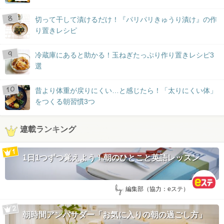
切って干して漬けるだけ！『パリパリきゅうり漬け』の作
り置きレシピ
冷蔵庫にあると助かる！玉ねぎたっぷり作り置きレシピ3
選
昔より体重が戻りにくい…と感じたら！「太りにくい体」
をつくる朝習慣3つ
連載ランキング
1日1つずつ覚えよう！朝のひとこと英語レッスン
by:
編集部（協力：eステ）
朝時間アンバサダー「お気に入りの朝の過ごし方」