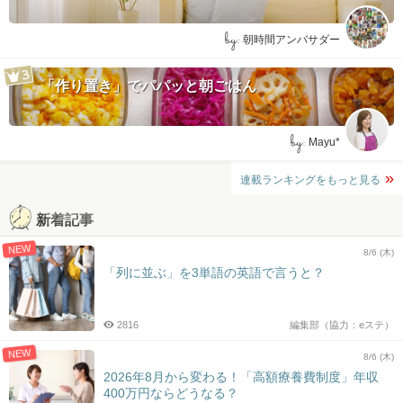
by:
朝時間アンバサダー
「作り置き」でパパッと朝ごはん
by:
Mayu*
連載ランキングをもっと見る
新着記事
NEW
8/6 (木)
「列に並ぶ」を3単語の英語で言うと？
2816
編集部（協力：eステ）
NEW
8/6 (木)
2026年8月から変わる！「高額療養費制度」年収
400万円ならどうなる？