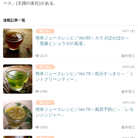
ース」(主婦の友社)がある。
連載記事一覧
8/27 (木)
簡単ジュースレシピ／Vol.80～カラダぽかぽか～
「黒糖とショウガの葛湯」
2174
藤井香江
8/26 (水)
簡単ジュースレシピ／Vol.79～気分すっきり～「ミ
ントグリーンティー」
2786
藤井香江
8/25 (火)
簡単ジュースレシピ／Vol.78～風邪予防に～「レモ
ンジンジャー」
1819
藤井香江