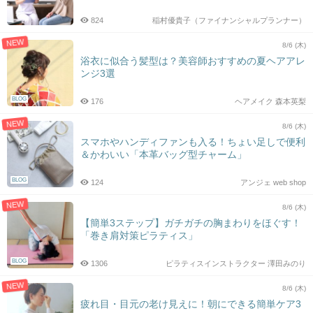
824
稲村優貴子（ファイナンシャルプランナー）
NEW
8/6 (木)
浴衣に似合う髪型は？美容師おすすめの夏ヘアアレ
ンジ3選
BLOG
176
ヘアメイク 森本英梨
NEW
8/6 (木)
スマホやハンディファンも入る！ちょい足しで便利
＆かわいい「本革バッグ型チャーム」
BLOG
124
アンジェ web shop
NEW
8/6 (木)
【簡単3ステップ】ガチガチの胸まわりをほぐす！
「巻き肩対策ピラティス」
BLOG
1306
ピラティスインストラクター 澤田みのり
NEW
8/6 (木)
疲れ目・目元の老け見えに！朝にできる簡単ケア3