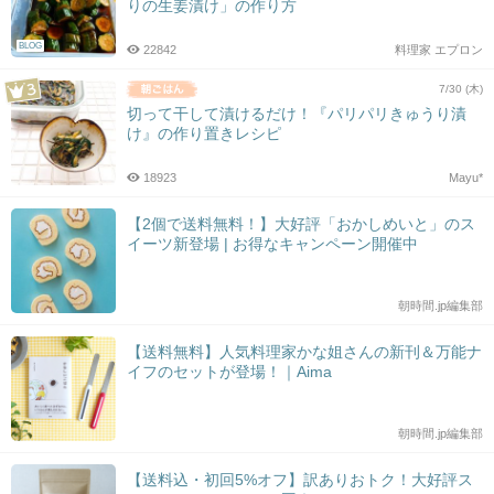
りの生姜漬け」の作り方
BLOG
22842
料理家 エプロン
7/30 (木)
切って干して漬けるだけ！『パリパリきゅうり漬
け』の作り置きレシピ
18923
Mayu*
【2個で送料無料！】大好評「おかしめいと」のス
イーツ新登場 | お得なキャンペーン開催中
朝時間.jp編集部
【送料無料】人気料理家かな姐さんの新刊＆万能ナ
イフのセットが登場！｜Aima
朝時間.jp編集部
【送料込・初回5%オフ】訳ありおトク！大好評ス