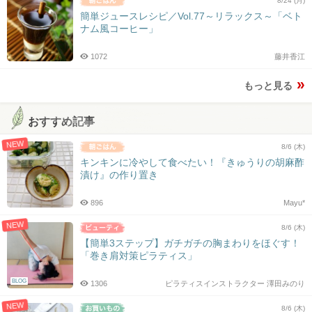
8/24 (月)
簡単ジュースレシピ／Vol.77～リラックス～「ベト
ナム風コーヒー」
1072
藤井香江
もっと見る
おすすめ記事
NEW
8/6 (木)
キンキンに冷やして食べたい！『きゅうりの胡麻酢
漬け』の作り置き
896
Mayu*
NEW
8/6 (木)
【簡単3ステップ】ガチガチの胸まわりをほぐす！
「巻き肩対策ピラティス」
BLOG
1306
ピラティスインストラクター 澤田みのり
NEW
8/6 (木)