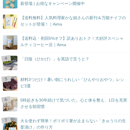
新登場 | お得なキャンペーン開催中
【送料無料】人気料理家かな姐さんの新刊＆万能ナイフの
セットが登場！｜Aima
【送料込・初回5%オフ】訳ありおトク！大好評スペシャ
ルティコーヒー豆｜Aima
「日陰（ひかげ）」を英語で言うと？
材料3つだけ！暑い朝にうれしい「ひんやりおやつ」レシ
ピ3選
5時起きを30年続けて気づいた。心と体を整え、1日を充実
させる朝習慣
火を使わず簡単！ポリポリ箸が止まらない「きゅうりの生
姜漬け」の作り方
BLOG