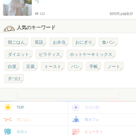
つ
132
朝時間.jp編集部
人気のキーワード
朝ごはん
英語
お弁当
おにぎり
食パン
ダイエット
ピラティス
ホットケーキミックス
白菜
豆腐
トースト
パン
手帳
ノート
片づけ
TOP
今日の朝
朝ごはん
朝カフェ
朝美人
ビューティ