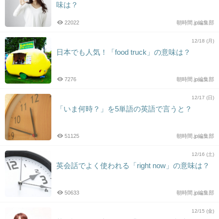
味は？
22022
朝時間.jp編集部
12/18 (月)
日本でも人気！「food truck」の意味は？
7276
朝時間.jp編集部
12/17 (日)
「いま何時？」を5単語の英語で言うと？
51125
朝時間.jp編集部
12/16 (土)
英会話でよく使われる「right now」の意味は？
50633
朝時間.jp編集部
12/15 (金)