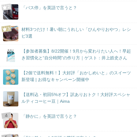
「バス停」を英語で言うと？
材料3つだけ！暑い朝にうれしい「ひんやりおやつ」レシ
ピ3選
【参加者募集】8/22開催！9月から変わりたい人へ！早起
き習慣化と“自分時間”の作り方｜ゲスト：井上皓史さん
【2個で送料無料！】大好評「おかしめいと」のスイーツ
新登場 | お得なキャンペーン開催中
【送料込・初回5%オフ】訳ありおトク！大好評スペシャ
ルティコーヒー豆｜Aima
「静かに」を英語で言うと？