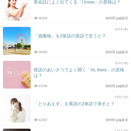
英会話によく出てくる「I know」の意味は？
35326
朝時間.jp編集部
12/14 (木)
「遊園地」を2単語の英語で言うと？
35093
朝時間.jp編集部
12/13 (水)
英語のあいさつでよく聞く「Hi, there」の意味
は？
57256
朝時間.jp編集部
12/12 (火)
「とりあえず」を英語の2単語で表すと？
41357
朝時間.jp編集部
12/11 (月)