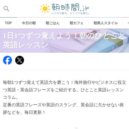
Skip
to
content
TOP
今日の朝
朝ごはん
朝カフェ
朝美人スタイル
1日1つずつ覚えよう！朝のひとこと
英語レッスン
毎朝1つずつ覚えて英語力を磨こう！海外旅行やビジネスに役立
つ英語・英会話フレーズをご紹介する、ひとこと英語レッスン
コラム。
定番の英語フレーズや英語のスラング、英会話に欠かせない挨
拶などを、毎日更新！