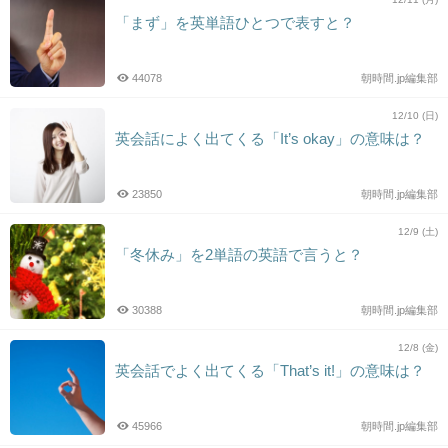
「まず」を英単語ひとつで表すと？
44078
朝時間.jp編集部
12/10 (日)
英会話によく出てくる「It’s okay」の意味は？
23850
朝時間.jp編集部
12/9 (土)
「冬休み」を2単語の英語で言うと？
30388
朝時間.jp編集部
12/8 (金)
英会話でよく出てくる「That’s it!」の意味は？
45966
朝時間.jp編集部