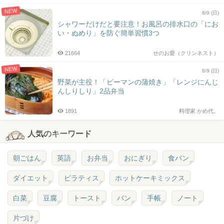
NEW
8/9 (日)
シャワーだけだと要注意！お風呂の排水口の「にお
い・ぬめり」を防ぐ簡単習慣3つ
21664
せのお愛（クリンネスト）
NEW
8/9 (日)
野菜が主役！「ピーマンの蒲焼き」「レンジにんじ
んしりしり」2品弁当
1891
料理家 かめ代。
人気のキーワード
朝ごはん
英語
お弁当
おにぎり
食パン
ダイエット
ピラティス
ホットケーキミックス
白菜
豆腐
トースト
パン
手帳
ノート
片づけ