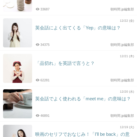
33687
朝時間.jp編集部
12/22 (金)
英会話によく出てくる「Yep」の意味は？
34375
朝時間.jp編集部
12/21 (木)
「品切れ」を英語で言うと？
62281
朝時間.jp編集部
12/20 (水)
英会話でよく使われる「meet me」の意味は？
46891
朝時間.jp編集部
12/19 (火)
映画のセリフでおなじみ！「I’ll be back」の意