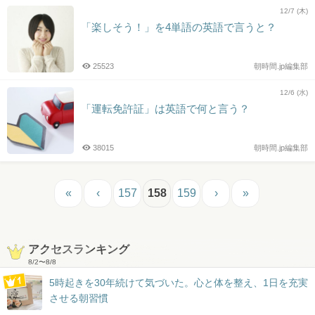
12/7 (木)
「楽しそう！」を4単語の英語で言うと？
25523
朝時間.jp編集部
12/6 (水)
「運転免許証」は英語で何と言う？
38015
朝時間.jp編集部
«
‹
157
158
159
›
»
アクセスランキング
8/2
〜
8/8
5時起きを30年続けて気づいた。心と体を整え、1日を充実
させる朝習慣