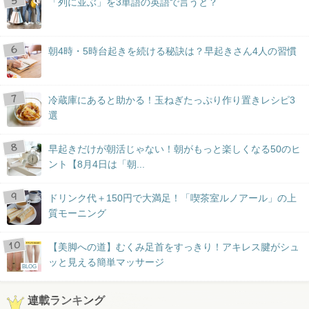
「列に並ぶ」を3単語の英語で言うと？
朝4時・5時台起きを続ける秘訣は？早起きさん4人の習慣
冷蔵庫にあると助かる！玉ねぎたっぷり作り置きレシピ3
選
早起きだけが朝活じゃない！朝がもっと楽しくなる50のヒ
ント【8月4日は「朝...
ドリンク代＋150円で大満足！「喫茶室ルノアール」の上
質モーニング
【美脚への道】むくみ足首をすっきり！アキレス腱がシュ
ッと見える簡単マッサージ
BLOG
連載ランキング