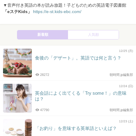
▼音声付き英語の本が読み放題！子どものための英語電子図書館
「eステKids」
https://e-st.kids-ebc.com/
新着順
人気順
12/25 (月)
食後の「デザート」。英語では何と言う？
28272
朝時間.jp編集部
12/24 (日)
英会話によく出てくる「Try some！」の意味
は？
47790
朝時間.jp編集部
12/23 (土)
「お釣り」を意味する英単語といえば？