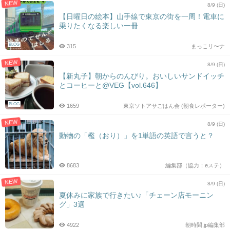
NEW
8/9 (日)
【日曜日の絵本】山手線で東京の街を一周！電車に
乗りたくなる楽しい一冊
BLOG
315
まっこリ〜ナ
NEW
8/9 (日)
【新丸子】朝からのんびり。おいしいサンドイッチ
とコーヒーと@VEG【vol.646】
BLOG
1659
東京ソトアサごはん会 (朝食レポーター)
NEW
8/9 (日)
動物の「檻（おり）」を1単語の英語で言うと？
8683
編集部（協力：eステ）
NEW
8/9 (日)
夏休みに家族で行きたい♪「チェーン店モーニン
グ」3選
4922
朝時間.jp編集部