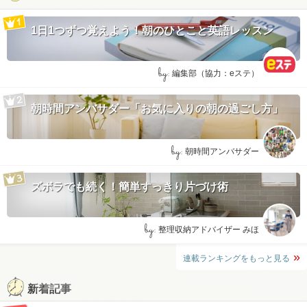
1日1つずつ覚えよう！朝のひとこと英語レッスン
by:
編集部（協力：eステ）
朝時間アンバサダー「お気に入りの朝の過ごし方」
by:
朝時間アンバサダー
ズボラでも続く！簡単すっきり片づけ術
by:
整理収納アドバイザー みほ
連載ランキングをもっと見る
新着記事