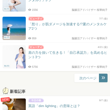
BLOG
1556
脳腸活アドバイザー 桜華純子
7/7 (金)
「怒り」が肌ダメージを加速する!?夏のメンタルケ
ア2つ
BLOG
959
脳腸活アドバイザー 桜華純子
4/21 (金)
肩の力を抜いて生きる！「自己承認力」を高めるヒ
ント3つ
BLOG
5756
脳腸活アドバイザー 桜華純子
投
次のページ
稿
ナ
新着記事
ビ
NEW
ゲ
8/7 (金)
ー
英語「dim lighting」の意味とは？