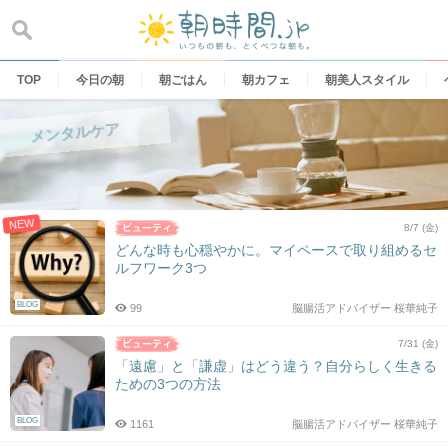
Skip
to
content
TOP
今日の朝
朝ごはん
朝カフェ
朝美人スタイル
メンタルケア
NEW
8/7 (金)
どんな時も心穏やかに。マイペースで取り組めるセ
ルフワーク3つ
BLOG
99
脳腸活アドバイザー 桜華純子
7/31 (金)
「遠慮」と「謙虚」はどう違う？自分らしく生きる
ための3つの方法
BLOG
1161
脳腸活アドバイザー 桜華純子