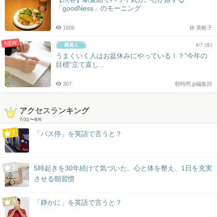
「goodNess」のモーニング
1606
林 美帆子
NEW
8/7 (金)
うまくいく人はお盆休みにやっている！？”今年の
目標”立て直し...
307
朝時間.jp編集部
アクセスランキング
7/31
〜
8/6
「バス停」を英語で言うと？
5時起きを30年続けて気づいた。心と体を整え、1日を充実
させる朝習慣
「静かに」を英語で言うと？