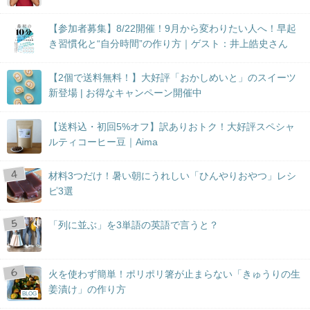
【参加者募集】8/22開催！9月から変わりたい人へ！早起
き習慣化と“自分時間”の作り方｜ゲスト：井上皓史さん
【2個で送料無料！】大好評「おかしめいと」のスイーツ
新登場 | お得なキャンペーン開催中
【送料込・初回5%オフ】訳ありおトク！大好評スペシャ
ルティコーヒー豆｜Aima
材料3つだけ！暑い朝にうれしい「ひんやりおやつ」レシ
ピ3選
「列に並ぶ」を3単語の英語で言うと？
火を使わず簡単！ポリポリ箸が止まらない「きゅうりの生
姜漬け」の作り方
BLOG