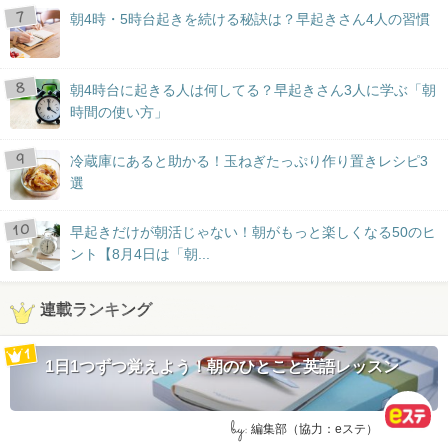
朝4時・5時台起きを続ける秘訣は？早起きさん4人の習慣
朝4時台に起きる人は何してる？早起きさん3人に学ぶ「朝
時間の使い方」
冷蔵庫にあると助かる！玉ねぎたっぷり作り置きレシピ3
選
早起きだけが朝活じゃない！朝がもっと楽しくなる50のヒ
ント【8月4日は「朝...
連載ランキング
1日1つずつ覚えよう！朝のひとこと英語レッスン
by:
編集部（協力：eステ）