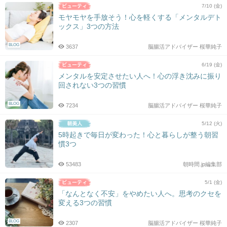
7/10 (金)
モヤモヤを手放そう！心を軽くする「メンタルデト
ックス」3つの方法
BLOG
3637
脳腸活アドバイザー 桜華純子
6/19 (金)
メンタルを安定させたい人へ！心の浮き沈みに振り
回されない3つの習慣
BLOG
7234
脳腸活アドバイザー 桜華純子
5/12 (火)
5時起きで毎日が変わった！心と暮らしが整う朝習
慣3つ
53483
朝時間.jp編集部
5/1 (金)
「なんとなく不安」をやめたい人へ。思考のクセを
変える3つの習慣
BLOG
2307
脳腸活アドバイザー 桜華純子