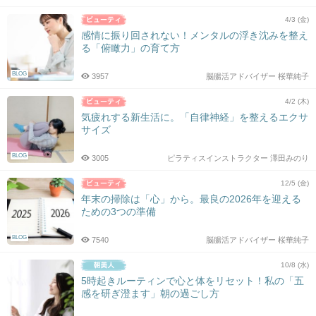
4/3 (金)
感情に振り回されない！メンタルの浮き沈みを整え
る「俯瞰力」の育て方
BLOG
3957
脳腸活アドバイザー 桜華純子
4/2 (木)
気疲れする新生活に。「自律神経」を整えるエクサ
サイズ
BLOG
3005
ピラティスインストラクター 澤田みのり
12/5 (金)
年末の掃除は「心」から。最良の2026年を迎える
ための3つの準備
BLOG
7540
脳腸活アドバイザー 桜華純子
10/8 (水)
5時起きルーティンで心と体をリセット！私の「五
感を研ぎ澄ます」朝の過ごし方