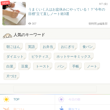
NEW
8/7 (金)
うまくいく人はお盆休みにやっている！？”今年の
目標”立て直しノート術3選
307
朝時間.jp編集部
人気のキーワード
朝ごはん
英語
お弁当
おにぎり
食パン
ダイエット
ピラティス
ホットケーキミックス
白菜
豆腐
トースト
パン
手帳
ノート
片づけ
TOP
今日の朝
朝ごはん
朝カフェ