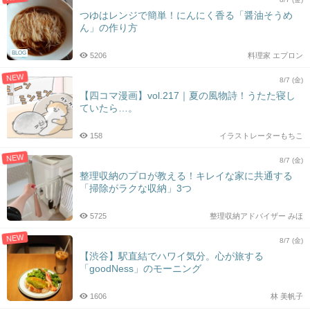
つゆはレンジで簡単！にんにく香る「醤油そうめ
ん」の作り方
BLOG
5206
料理家 エプロン
NEW
8/7 (金)
【四コマ漫画】vol.217｜夏の風物詩！うたた寝し
ていたら…。
158
イラストレーターもちこ
NEW
8/7 (金)
整理収納のプロが教える！キレイな家に共通する
「掃除がラクな収納」3つ
5725
整理収納アドバイザー みほ
NEW
8/7 (金)
【渋谷】駅直結でハワイ気分。心が旅する
「goodNess」のモーニング
1606
林 美帆子