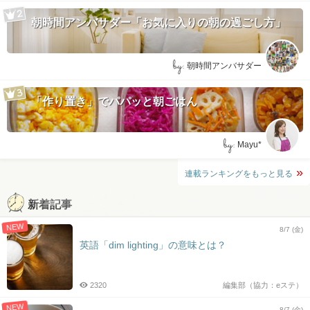
朝時間アンバサダー「お気に入りの朝の過ごし方」
by:
朝時間アンバサダー
「作り置き」でパパッと朝ごはん
by:
Mayu*
連載ランキングをもっと見る
新着記事
NEW
8/7 (金)
英語「dim lighting」の意味とは？
2320
編集部（協力：eステ）
NEW
8/7 (金)