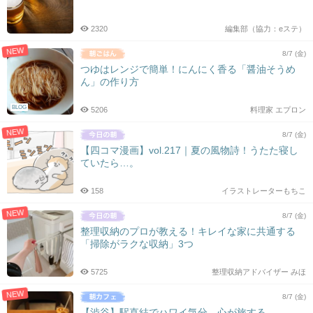
シ
ョ
2320
編集部（協力：eステ）
ン
NEW
8/7 (金)
つゆはレンジで簡単！にんにく香る「醤油そうめ
ん」の作り方
BLOG
5206
料理家 エプロン
NEW
8/7 (金)
【四コマ漫画】vol.217｜夏の風物詩！うたた寝し
ていたら…。
158
イラストレーターもちこ
NEW
8/7 (金)
整理収納のプロが教える！キレイな家に共通する
「掃除がラクな収納」3つ
5725
整理収納アドバイザー みほ
NEW
8/7 (金)
【渋谷】駅直結でハワイ気分。心が旅する