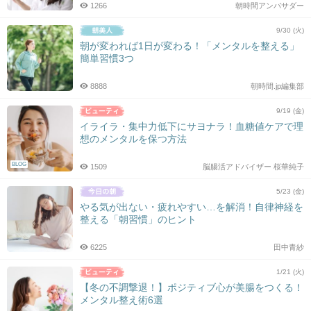
1266
朝時間アンバサダー
9/30 (火)
朝が変われば1日が変わる！「メンタルを整える」
簡単習慣3つ
8888
朝時間.jp編集部
9/19 (金)
イライラ・集中力低下にサヨナラ！血糖値ケアで理
想のメンタルを保つ方法
BLOG
1509
脳腸活アドバイザー 桜華純子
5/23 (金)
やる気が出ない・疲れやすい…を解消！自律神経を
整える「朝習慣」のヒント
6225
田中青紗
1/21 (火)
【冬の不調撃退！】ポジティブ心が美腸をつくる！
メンタル整え術6選