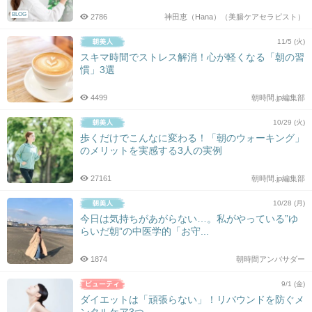
BLOG
2786
神田恵（Hana）（美腸ケアセラピスト）
11/5 (火)
スキマ時間でストレス解消！心が軽くなる「朝の習
慣」3選
4499
朝時間.jp編集部
10/29 (火)
歩くだけでこんなに変わる！「朝のウォーキング」
のメリットを実感する3人の実例
27161
朝時間.jp編集部
10/28 (月)
今日は気持ちがあがらない…。私がやっている”ゆ
らいだ朝”の中医学的「お守...
1874
朝時間アンバサダー
9/1 (金)
ダイエットは「頑張らない」！リバウンドを防ぐメ
ンタルケア3つ