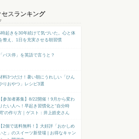
クセスランキング
7
5時起きを30年続けて気づいた。心と体
を整え、1日を充実させる朝習慣
「バス停」を英語で言うと？
材料3つだけ！暑い朝にうれしい「ひん
やりおやつ」レシピ3選
【参加者募集】8/22開催！9月から変わ
りたい人へ！早起き習慣化と“自分時
間”の作り方｜ゲスト：井上皓史さん
【2個で送料無料！】大好評「おかしめ
いと」のスイーツ新登場 | お得なキャン