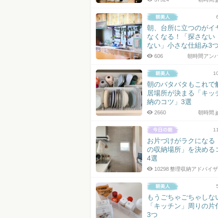
朝、台所に立つのがイ
なくなる！「探さない
ない」小さな仕組み3
606
朝時間アン
1
朝のバタバタもこれで
居場所が決まる「キッ
納のコツ」3選
2660
朝時間.
1
お片づけがラクになる
の収納場所」を決める
4選
10298
整理収納アドバイザ
もうごちゃごちゃしな
「キッチン」周りの片
3つ