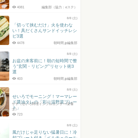
4081
編集部（協力：eステ）
8/8 (土)
「切って挟むだけ」火を使わな
い！具だくさんサンドイッチレシ
ピ3選
4478
朝時間.jp編集部
8/8 (土)
お盆の来客前に！朝の短時間で整
う“玄関・リビング”リセット術3
選
403
朝時間.jp編集部
8/8 (土)
せいろでモーニング！マーマレー
ド醤油タレの「彩り温野菜プレー
サヤ（せいろ料理インフルエンサー/栄養
ト」
士）
723
8/8 (土)
風だけじゃ足りない猛暑日に！冷
却プレート付き「ペルチェクール