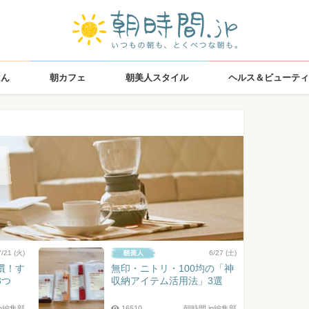
はん
朝カフェ
朝美人スタイル
ヘルス＆ビューティ
7/21 (火)
6/27 (土)
慣！す
無印・ニトリ・100均の「神
3つ
収納アイテム活用法」3選
jp編集部
16510
朝時間.jp編集部