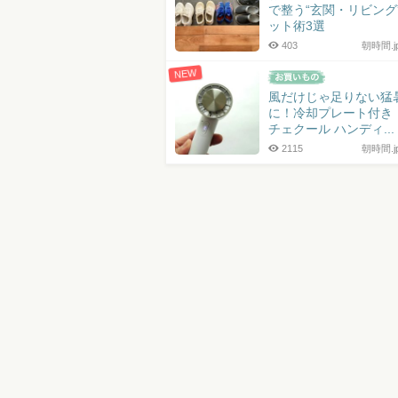
で整う“玄関・リビング
ット術3選
403
朝時間.
NEW
風だけじゃ足りない猛
に！冷却プレート付き
チェクール ハンディ...
2115
朝時間.