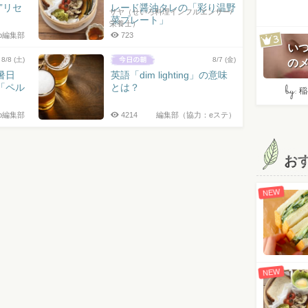
”リセ
レード醤油タレの「彩り温野
サヤ（せいろ料理インフルエンサー/
菜プレート」
栄養士）
jp編集部
723
い
8/8 (土)
8/7 (金)
のメ
暑日
英語「dim lighting」の意味
「ペル
とは？
by:
稲
jp編集部
4214
編集部（協力：eステ）
お
NEW
NEW