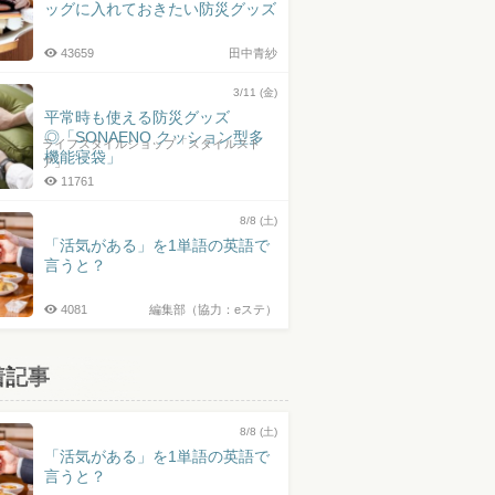
ッグに入れておきたい防災グッズ
43659
田中青紗
3/11 (金)
平常時も使える防災グッズ
◎「SONAENO クッション型多
ライフスタイルショップ「スタイルスト
機能寝袋」
ア」
11761
8/8 (土)
「活気がある」を1単語の英語で
言うと？
4081
編集部（協力：eステ）
着記事
8/8 (土)
「活気がある」を1単語の英語で
言うと？