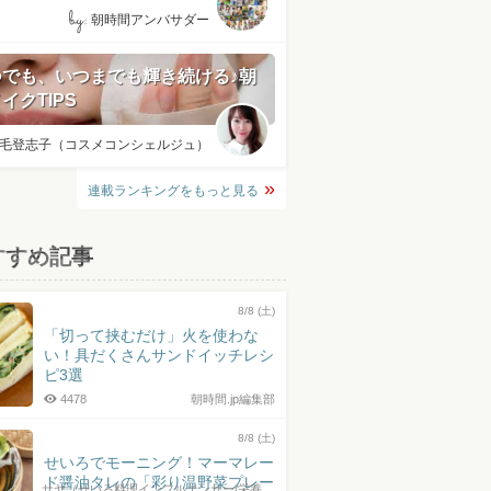
by:
朝時間アンバサダー
つでも、いつまでも輝き続ける♪朝
イクTIPS
毛登志子（コスメコンシェルジュ）
連載ランキングをもっと見る
すすめ記事
8/8 (土)
「切って挟むだけ」火を使わな
い！具だくさんサンドイッチレシ
ピ3選
4478
朝時間.jp編集部
8/8 (土)
せいろでモーニング！マーマレー
ド醤油タレの「彩り温野菜プレー
サヤ（せいろ料理インフルエンサー/栄養