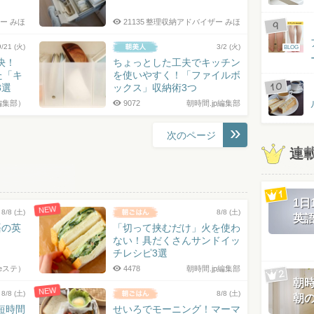
ー みほ
21135
整理収納アドバイザー みほ
9/21 (火)
3/2 (火)
BLOG
決！
ちょっとした工夫でキッチン
た「キ
を使いやすく！「ファイルボ
3選
ックス」収納術3つ
編集部）
9072
朝時間.jp編集部
次のページ
連
1
NEW
8/8 (土)
8/8 (土)
英
語の英
「切って挟むだけ」火を使わ
ない！具だくさんサンドイッ
チレシピ3選
eステ）
4478
朝時間.jp編集部
朝
NEW
8/8 (土)
8/8 (土)
朝
短時間
せいろでモーニング！マーマ