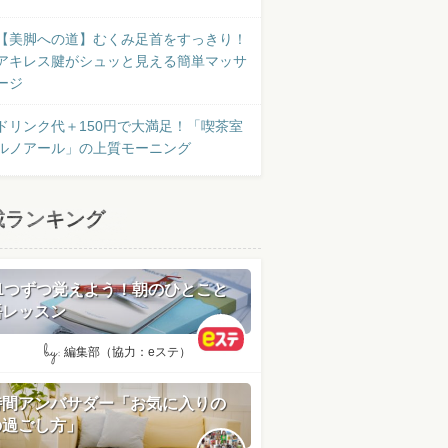
【美脚への道】むくみ足首をすっきり！
アキレス腱がシュッと見える簡単マッサ
ージ
ドリンク代＋150円で大満足！「喫茶室
ルノアール」の上質モーニング
載ランキング
日1つずつ覚えよう！朝のひとこと
語レッスン
by:
編集部（協力：eステ）
時間アンバサダー「お気に入りの
の過ごし方」