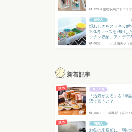
12854
整理収納アドバイザ
煩わしさをスッキリ解
100均グッズを利用し
ッチン収納」アイデア
4632
小原由美子（
投
稿
ナ
新着記事
ビ
ゲ
NEW
ー
「活気がある」を1単
シ
語で言うと？
ョ
4080
編集部（協力：
ン
NEW
お盆の来客前に！朝の