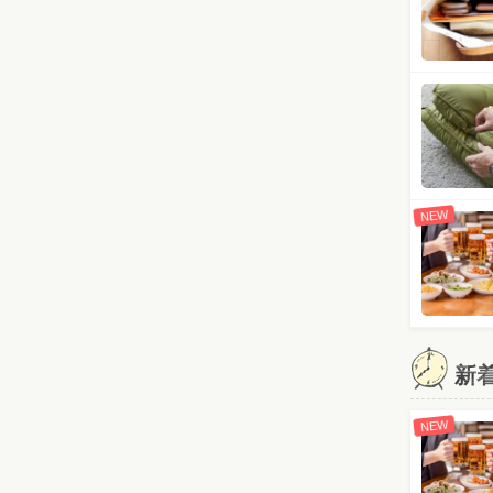
NEW
新
NEW