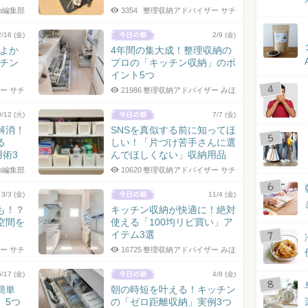
jp編集部
3354
整理収納アドバイザー サチ
2/16 (金)
2/9 (金)
てよか
4年間の集大成！整理収納の
ッチン
プロの「キッチン収納」のポ
イント5つ
ー サチ
21986
整理収納アドバイザー みほ
9/12 (火)
7/7 (金)
解消！
SNSを真似する前に知ってほ
る
しい！「片づけ苦手さんに選
用術3
んでほしくない」収納用品
jp編集部
10620
整理収納アドバイザー サチ
3/3 (金)
11/4 (金)
も！？
キッチン収納が快適に！絶対
空間を
使える「100均リピ買い」ア
イテム3選
ー サチ
16725
整理収納アドバイザー みほ
6/17 (金)
4/8 (金)
簡単
朝の時短を叶える！キッチン
」5つ
の「ゼロ距離収納」実例3つ