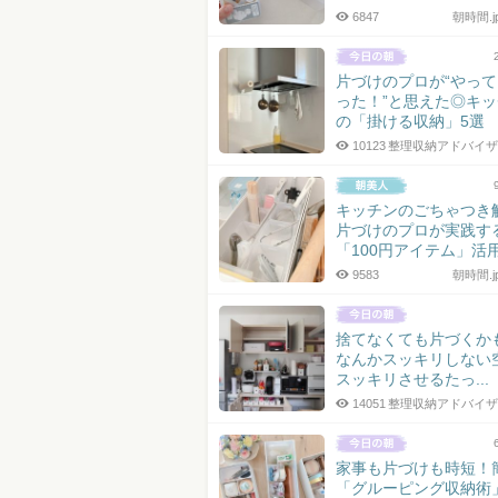
6847
朝時間.
片づけのプロが“やっ
った！”と思えた◎キ
の「掛ける収納」5選
10123
整理収納アドバイザ
キッチンのごちゃつき
片づけのプロが実践す
「100円アイテム」活
つ
9583
朝時間.
捨てなくても片づくか
なんかスッキリしない
スッキリさせるたっ...
14051
整理収納アドバイザ
家事も片づけも時短！
「グルーピング収納術