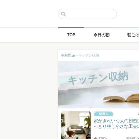
TOP
今日の朝
朝ご
Skip
朝時間.jp
>
キッチン収納
to
content
キッチン収納
家がきれいな人の朝習
っきり整う小さな工夫
37924
朝時間.