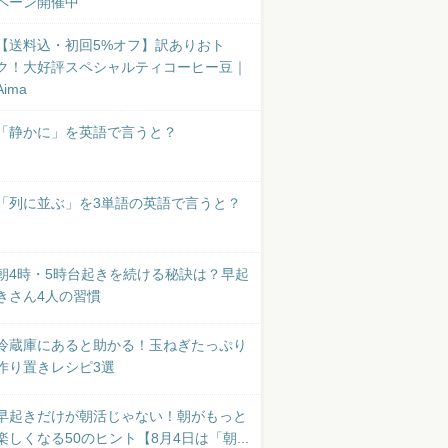
ペーン開催中
【送料込・初回5%オフ】訳ありおト
ク！大好評スペシャルティコーヒー豆｜
Aima
「静かに」を英語で言うと？
「列に並ぶ」を3単語の英語で言うと？
朝4時・5時台起きを続ける秘訣は？早起
きさん4人の習慣
冷蔵庫にあると助かる！玉ねぎたっぷり
作り置きレシピ3選
早起きだけが朝活じゃない！朝がもっと
楽しくなる50のヒント【8月4日は「朝...