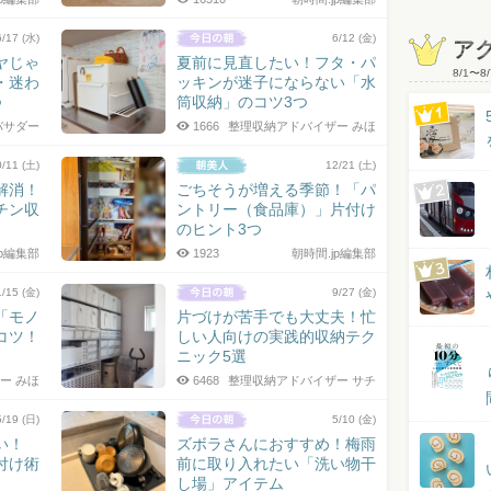
6/17 (水)
6/12 (金)
ア
ヤじゃ
夏前に見直したい！フタ・パ
8/1
〜
8/
・迷わ
ッキンが迷子にならない「水
つ
筒収納」のコツ3つ
バサダー
1666
整理収納アドバイザー みほ
0/11 (土)
12/21 (土)
解消！
ごちそうが増える季節！「パ
チン収
ントリー（食品庫）」片付け
のヒント3つ
jp編集部
1923
朝時間.jp編集部
1/15 (金)
9/27 (金)
「モノ
片づけが苦手でも大丈夫！忙
コツ！
しい人向けの実践的収納テク
ニック5選
ー みほ
6468
整理収納アドバイザー サチ
5/19 (日)
5/10 (金)
い！
ズボラさんにおすすめ！梅雨
付け術
前に取り入れたい「洗い物干
し場」アイテム