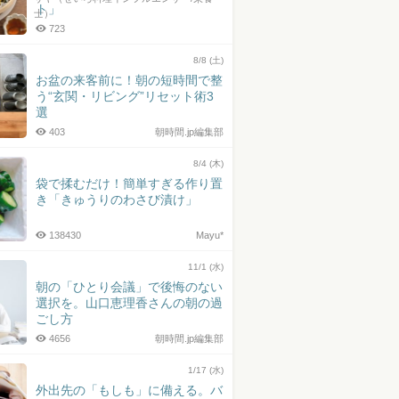
ト」
士）
723
8/8 (土)
お盆の来客前に！朝の短時間で整
う“玄関・リビング”リセット術3
選
403
朝時間.jp編集部
8/4 (木)
袋で揉むだけ！簡単すぎる作り置
き「きゅうりのわさび漬け」
138430
Mayu*
11/1 (水)
朝の「ひとり会議」で後悔のない
選択を。山口恵理香さんの朝の過
ごし方
4656
朝時間.jp編集部
1/17 (水)
外出先の「もしも」に備える。バ