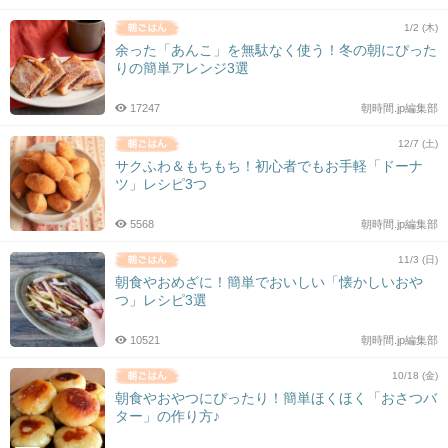
1/2 (木)
余った「あんこ」を無駄なく使う！冬の朝にぴった
りの簡単アレンジ3選
17247
朝時間.jp編集部
12/7 (土)
サクふわ＆もちもち！初心者でもお手軽「ドーナ
ツ」レシピ3つ
5568
朝時間.jp編集部
11/3 (日)
朝食やおめざに！簡単でおいしい「懐かしいおや
つ」レシピ3選
10521
朝時間.jp編集部
10/18 (金)
朝食やおやつにぴったり！簡単ほくほく「おさつバ
ター」の作り方♪