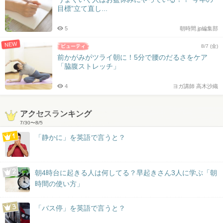
目標”立て直し...
5
朝時間.jp編集部
NEW
8/7 (金)
前かがみがツライ朝に！5分で腰のだるさをケア
「脇腹ストレッチ」
4
ヨガ講師 高木沙織
アクセスランキング
7/30
〜
8/5
「静かに」を英語で言うと？
朝4時台に起きる人は何してる？早起きさん3人に学ぶ「朝
時間の使い方」
「バス停」を英語で言うと？