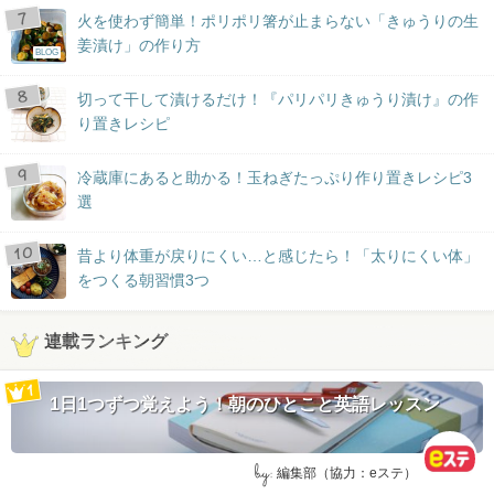
火を使わず簡単！ポリポリ箸が止まらない「きゅうりの生
姜漬け」の作り方
BLOG
切って干して漬けるだけ！『パリパリきゅうり漬け』の作
り置きレシピ
冷蔵庫にあると助かる！玉ねぎたっぷり作り置きレシピ3
選
昔より体重が戻りにくい…と感じたら！「太りにくい体」
をつくる朝習慣3つ
連載ランキング
1日1つずつ覚えよう！朝のひとこと英語レッスン
by:
編集部（協力：eステ）