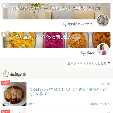
朝時間アンバサダー「お気に入りの朝の過ごし方」
by:
朝時間アンバサダー
「作り置き」でパパッと朝ごはん
by:
Mayu*
連載ランキングをもっと見る
新着記事
NEW
8/7 (金)
つゆはレンジで簡単！にんにく香る「醤油そうめ
ん」の作り方
BLOG
4
料理家 エプロン
NEW
8/7 (金)