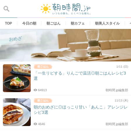
Skip
to
content
TOP
今日の朝
朝ごはん
朝カフェ
朝美人スタイル
おめざ
1/11 (日)
「一生リピする」りんごで温活◎朝ごはんレシピ3
選
64913
朝時間.jp編集部
11/13 (木)
朝のおめざに◎ほっこり甘い「あんこ」アレンジレ
シピ3選
4646
朝時間.jp編集部