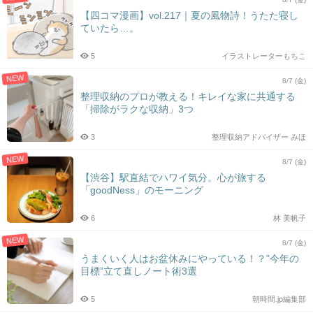
【四コマ漫画】vol.217｜夏の風物詩！うたた寝し
ていたら…。
5
イラストレーターもちこ
NEW
8/7 (金)
整理収納のプロが教える！キレイな家に共通する
「掃除がラクな収納」3つ
3
整理収納アドバイザー みほ
NEW
8/7 (金)
【渋谷】駅直結でハワイ気分。心が旅する
「goodNess」のモーニング
6
林 美帆子
NEW
8/7 (金)
うまくいく人はお盆休みにやっている！？”今年の
目標”立て直しノート術3選
5
朝時間.jp編集部