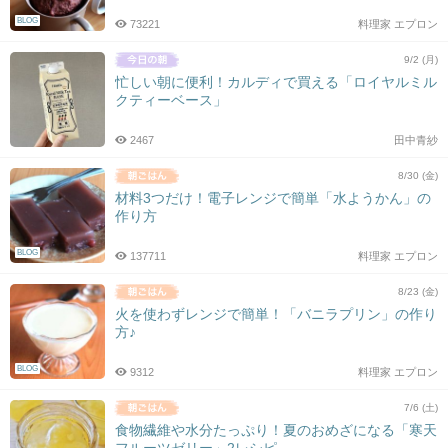
BLOG
73221
料理家 エプロン
9/2 (月)
忙しい朝に便利！カルディで買える「ロイヤルミル
クティーベース」
2467
田中青紗
8/30 (金)
材料3つだけ！電子レンジで簡単「水ようかん」の
作り方
BLOG
137711
料理家 エプロン
8/23 (金)
火を使わずレンジで簡単！「バニラプリン」の作り
方♪
BLOG
9312
料理家 エプロン
7/6 (土)
食物繊維や水分たっぷり！夏のおめざになる「寒天
フルーツゼリー」2レシピ