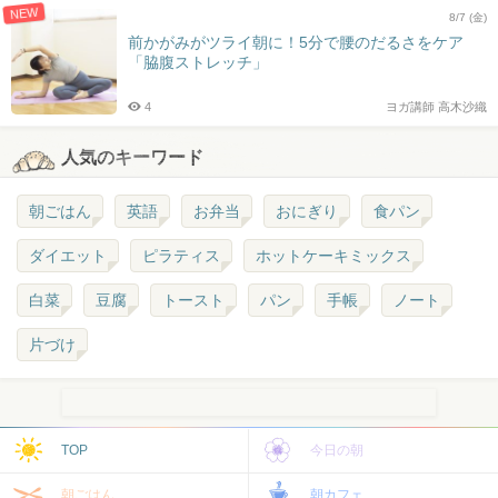
NEW
8/7 (金)
前かがみがツライ朝に！5分で腰のだるさをケア
「脇腹ストレッチ」
4
ヨガ講師 高木沙織
人気のキーワード
朝ごはん
英語
お弁当
おにぎり
食パン
ダイエット
ピラティス
ホットケーキミックス
白菜
豆腐
トースト
パン
手帳
ノート
片づけ
TOP
今日の朝
朝ごはん
朝カフェ