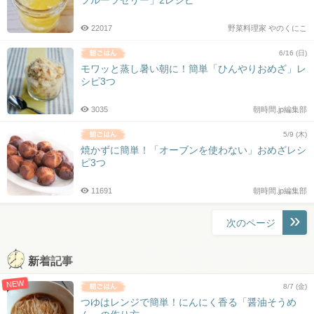
22017
野菜料理家 やのくにこ
6/16 (日)
モワッと蒸し暑い朝に！簡単「ひんやりおめざ」レ
シピ3つ
3035
朝時間.jp編集部
5/9 (木)
焼かずに簡単！「オーブンを使わない」おめざレシ
ピ3つ
11691
朝時間.jp編集部
投
次のページ
稿
ナ
新着記事
ビ
NEW
ゲ
8/7 (金)
ー
つゆはレンジで簡単！にんにく香る「醤油そうめ