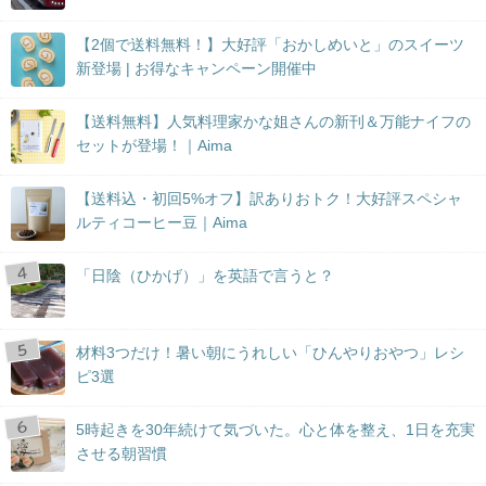
【2個で送料無料！】大好評「おかしめいと」のスイーツ
新登場 | お得なキャンペーン開催中
【送料無料】人気料理家かな姐さんの新刊＆万能ナイフの
セットが登場！｜Aima
【送料込・初回5%オフ】訳ありおトク！大好評スペシャ
ルティコーヒー豆｜Aima
「日陰（ひかげ）」を英語で言うと？
材料3つだけ！暑い朝にうれしい「ひんやりおやつ」レシ
ピ3選
5時起きを30年続けて気づいた。心と体を整え、1日を充実
させる朝習慣