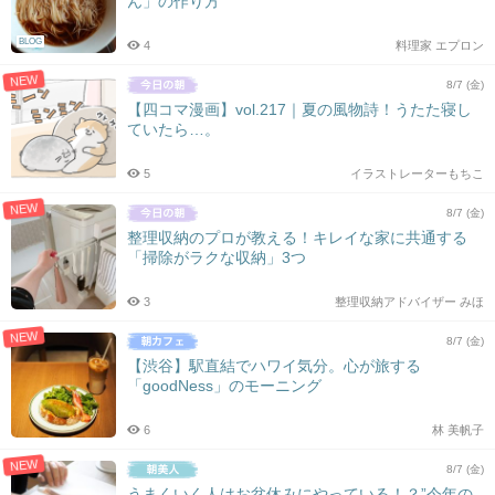
ん」の作り方
シ
ョ
BLOG
4
料理家 エプロン
ン
NEW
8/7 (金)
【四コマ漫画】vol.217｜夏の風物詩！うたた寝し
ていたら…。
5
イラストレーターもちこ
NEW
8/7 (金)
整理収納のプロが教える！キレイな家に共通する
「掃除がラクな収納」3つ
3
整理収納アドバイザー みほ
NEW
8/7 (金)
【渋谷】駅直結でハワイ気分。心が旅する
「goodNess」のモーニング
6
林 美帆子
NEW
8/7 (金)
うまくいく人はお盆休みにやっている！？”今年の