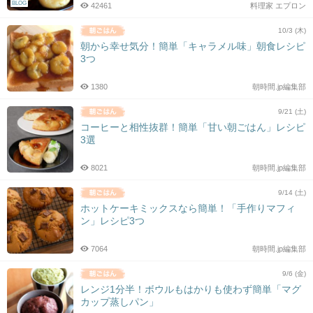
BLOG
42461
料理家 エプロン
10/3 (木)
朝から幸せ気分！簡単「キャラメル味」朝食レシピ
3つ
1380
朝時間.jp編集部
9/21 (土)
コーヒーと相性抜群！簡単「甘い朝ごはん」レシピ
3選
8021
朝時間.jp編集部
9/14 (土)
ホットケーキミックスなら簡単！「手作りマフィ
ン」レシピ3つ
7064
朝時間.jp編集部
9/6 (金)
レンジ1分半！ボウルもはかりも使わず簡単「マグ
カップ蒸しパン」