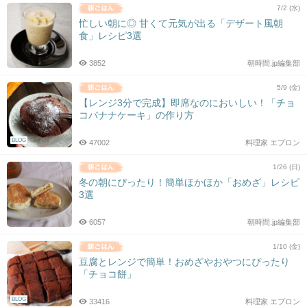
7/2 (水)
忙しい朝に◎ 甘くて元気が出る「デザート風朝
食」レシピ3選
3852
朝時間.jp編集部
5/9 (金)
【レンジ3分で完成】即席なのにおいしい！「チョ
コバナナケーキ」の作り方
BLOG
47002
料理家 エプロン
1/26 (日)
冬の朝にぴったり！簡単ほかほか「おめざ」レシピ
3選
6057
朝時間.jp編集部
1/10 (金)
豆腐とレンジで簡単！おめざやおやつにぴったり
「チョコ餅」
BLOG
33416
料理家 エプロン