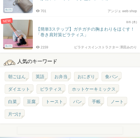
BLOG
701
アンジェ web shop
NEW
8/6 (木)
【簡単3ステップ】ガチガチの胸まわりをほぐす！
「巻き肩対策ピラティス」
BLOG
2159
ピラティスインストラクター 澤田みのり
人気のキーワード
朝ごはん
英語
お弁当
おにぎり
食パン
ダイエット
ピラティス
ホットケーキミックス
白菜
豆腐
トースト
パン
手帳
ノート
片づけ