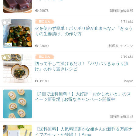
29978
朝時間.jp編集部
7/31 (金)
火を使わず簡単！ポリポリ箸が止まらない「きゅう
りの生姜漬け」の作り方
BLOG
23690
料理家 エプロン
7/30 (木)
切って干して漬けるだけ！『パリパリきゅうり漬
け』の作り置きレシピ
19189
Mayu*
【2個で送料無料！】大好評「おかしめいと」のス
イーツ新登場 | お得なキャンペーン開催中
朝時間.jp編集部
【送料無料】人気料理家かな姐さんの新刊＆万能ナ
イフのセットが登場！｜Aima