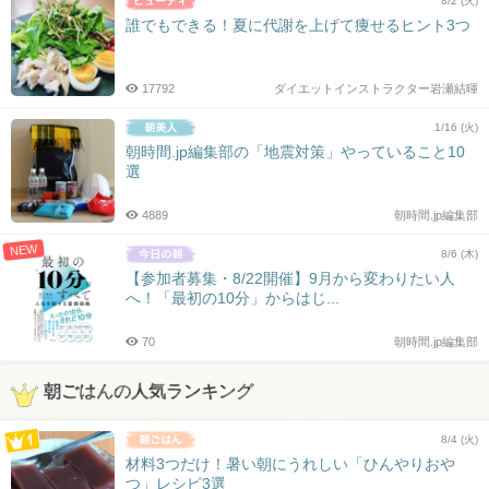
8/2 (火)
誰でもできる！夏に代謝を上げて痩せるヒント3つ
17792
ダイエットインストラクター岩瀬結暉
1/16 (火)
朝時間.jp編集部の「地震対策」やっていること10
選
4889
朝時間.jp編集部
NEW
8/6 (木)
【参加者募集・8/22開催】9月から変わりたい人
へ！「最初の10分」からはじ...
70
朝時間.jp編集部
朝ごはんの人気ランキング
8/4 (火)
材料3つだけ！暑い朝にうれしい「ひんやりおや
つ」レシピ3選