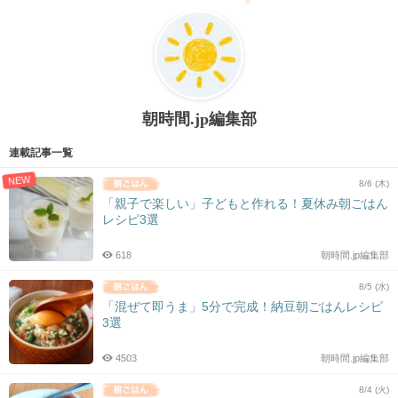
朝時間.jp編集部
連載記事一覧
NEW
8/6 (木)
「親子で楽しい」子どもと作れる！夏休み朝ごはん
レシピ3選
618
朝時間.jp編集部
8/5 (水)
「混ぜて即うま」5分で完成！納豆朝ごはんレシピ
3選
4503
朝時間.jp編集部
8/4 (火)