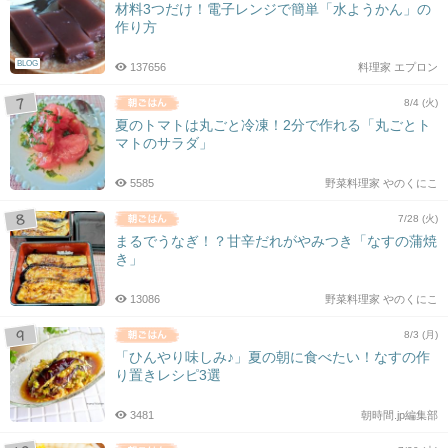
材料3つだけ！電子レンジで簡単「水ようかん」の
作り方
BLOG
137656
料理家 エプロン
8/4 (火)
夏のトマトは丸ごと冷凍！2分で作れる「丸ごとト
マトのサラダ」
5585
野菜料理家 やのくにこ
7/28 (火)
まるでうなぎ！？甘辛だれがやみつき「なすの蒲焼
き」
13086
野菜料理家 やのくにこ
8/3 (月)
「ひんやり味しみ♪」夏の朝に食べたい！なすの作
り置きレシピ3選
3481
朝時間.jp編集部