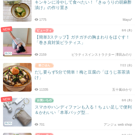
キンキンに冷やして食べたい！『きゅうりの胡麻酢
漬け』の作り置き
1775
Mayu*
NEW
8/6 (木)
【簡単3ステップ】ガチガチの胸まわりをほぐす！
「巻き肩対策ピラティス」
BLOG
2159
ピラティスインストラクター 澤田みのり
7/22 (水)
だし要らず5分で簡単！梅と豆腐の「ほうじ茶茶漬
け」
11335
五十嵐ゆかり
NEW
8/6 (木)
スマホやハンディファンも入る！ちょい足しで便利
＆かわいい「本革バッグ型...
BLOG
701
アンジェ web shop