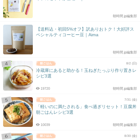
朝時間.jp編集部
【送料込・初回5%オフ】訳ありおトク！大好評ス
ペシャルティコーヒー豆｜Aima
朝時間.jp編集部
8/2 (日)
冷蔵庫にあると助かる！玉ねぎたっぷり作り置きレ
シピ3選
19720
朝時間.jp編集部
7/31 (金)
「軽いのに満たされる」食べ過ぎリセット！豆腐丼
朝ごはんレシピ3選
10039
朝時間.jp編集部
8/30 (金)