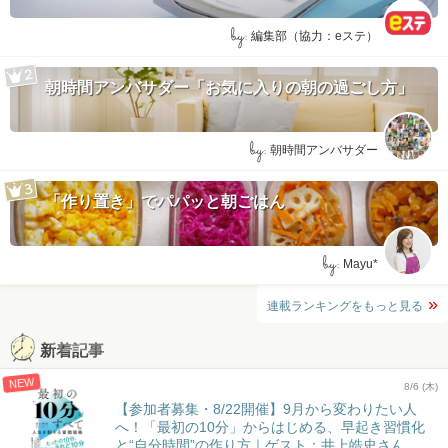
by:
編集部（協力：eステ）
朝時間アンバサダー「お気に入りの朝の過ごし方」
by:
朝時間アンバサダー
「作り置き」でパパッと朝ごはん
by:
Mayu*
連載ランキングをもっと見る
新着記事
NEW
8/6 (木)
【参加者募集・8/22開催】9月から変わりたい人
へ！「最初の10分」からはじめる、早起き習慣化
と“自分時間”の作り方｜ゲスト：井上皓史さん