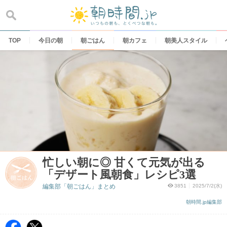
Skip
to
content
TOP
今日の朝
朝ごはん
朝カフェ
朝美人スタイル
忙しい朝に◎ 甘くて元気が出る
「デザート風朝食」レシピ3選
編集部「朝ごはん」まとめ
3851
2025/7/2(水)
朝時間.jp編集部