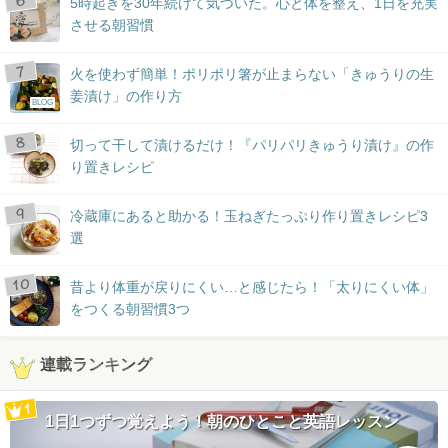
5時起きを30年続けて気づいた。心と体を整え、1日を充実
させる朝習慣
火を使わず簡単！ポリポリ箸が止まらない「きゅうりの生
姜漬け」の作り方
BLOG
切って干して漬けるだけ！『パリパリきゅうり漬け』の作
り置きレシピ
冷蔵庫にあると助かる！玉ねぎたっぷり作り置きレシピ3
選
昔より体重が戻りにくい…と感じたら！「太りにくい体」
をつくる朝習慣3つ
連載ランキング
1日1つずつ覚えよう！朝のひとこと英語レッスン