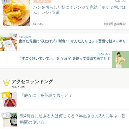
7/30 (木)
パンを切らした朝に！レンジで完結「ホケミ朝ごは
ん」レシピ3選
3352
朝時間.jp編集部
« 前の記事
疲れた胃腸に“夜だけプチ断食”！かんたんリセット習慣で朝スッキリ
次の記事 »
「すごく急いでいて…」を “rush” を使って英語で表すと？
アクセスランキング
7/30
〜
8/5
「静かに」を英語で言うと？
朝4時台に起きる人は何してる？早起きさん3人に学ぶ「朝
時間の使い方」