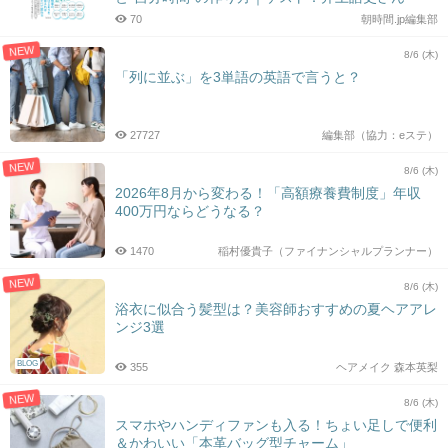
70
朝時間.jp編集部
NEW
8/6 (木)
「列に並ぶ」を3単語の英語で言うと？
27727
編集部（協力：eステ）
NEW
8/6 (木)
2026年8月から変わる！「高額療養費制度」年収
400万円ならどうなる？
1470
稲村優貴子（ファイナンシャルプランナー）
NEW
8/6 (木)
浴衣に似合う髪型は？美容師おすすめの夏ヘアアレ
ンジ3選
BLOG
355
ヘアメイク 森本英梨
NEW
8/6 (木)
スマホやハンディファンも入る！ちょい足しで便利
＆かわいい「本革バッグ型チャーム」