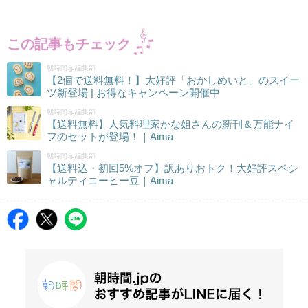
この記事もチェック
朝時間.jp編集部
【2個で送料無料！】大好評「おかしめいと」のスイー
ツ新登場 | お得なキャンペーン開催中
朝時間.jp編集部
【送料無料】人気料理家かな姐さんの新刊＆万能ナイ
フのセットが登場！｜Aima
朝時間.jp編集部
【送料込・初回5%オフ】訳ありおトク！大好評スペシ
ャルティコーヒー豆｜Aima