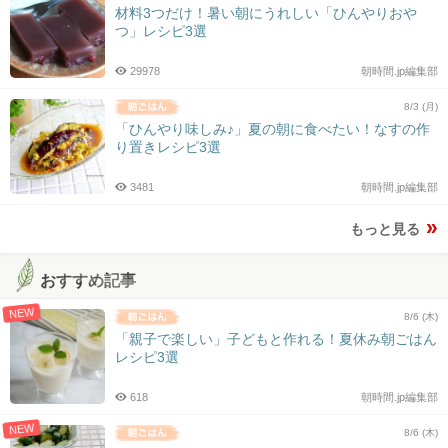
材料3つだけ！暑い朝にうれしい「ひんやりおや
つ」レシピ3選
29978
朝時間.jp編集部
8/3 (月)
「ひんやり味しみ♪」夏の朝に食べたい！なすの作
り置きレシピ3選
3481
朝時間.jp編集部
もっと見る
おすすめ記事
NEW
8/6 (木)
「親子で楽しい」子どもと作れる！夏休み朝ごはん
レシピ3選
618
朝時間.jp編集部
NEW
8/6 (木)