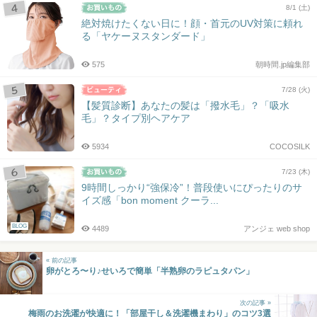
8/1 (土)
絶対焼けたくない日に！顔・首元のUV対策に頼れ
る「ヤケーヌスタンダード」
575
朝時間.jp編集部
7/28 (火)
【髪質診断】あなたの髪は「撥水毛」？「吸水
毛」？タイプ別ヘアケア
5934
COCOSILK
7/23 (木)
9時間しっかり“強保冷”！普段使いにぴったりのサ
イズ感「bon moment クーラ...
BLOG
4489
アンジェ web shop
« 前の記事
卵がとろ〜り♪せいろで簡単「半熟卵のラピュタパン」
次の記事 »
梅雨のお洗濯が快適に！「部屋干し＆洗濯機まわり」のコツ3選