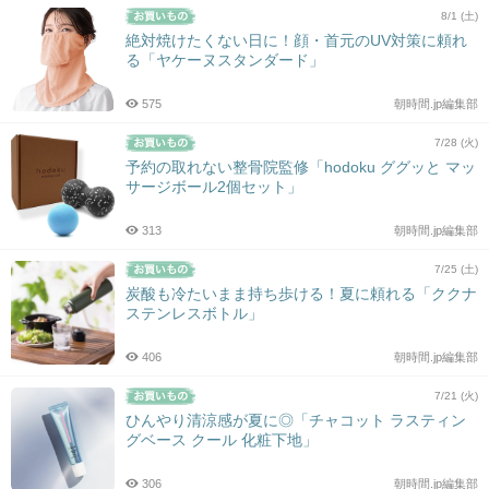
8/1 (土)
絶対焼けたくない日に！顔・首元のUV対策に頼れ
る「ヤケーヌスタンダード」
575
朝時間.jp編集部
7/28 (火)
予約の取れない整骨院監修「hodoku ググッと マッ
サージボール2個セット」
313
朝時間.jp編集部
7/25 (土)
炭酸も冷たいまま持ち歩ける！夏に頼れる「ククナ
ステンレスボトル」
406
朝時間.jp編集部
7/21 (火)
ひんやり清涼感が夏に◎「チャコット ラスティン
グベース クール 化粧下地」
306
朝時間.jp編集部