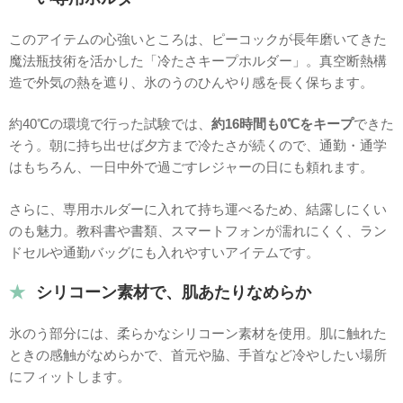
このアイテムの心強いところは、ピーコックが長年磨いてきた
魔法瓶技術を活かした「冷たさキープホルダー」。真空断熱構
造で外気の熱を遮り、氷のうのひんやり感を長く保ちます。
約40℃の環境で行った試験では、
約16時間も0℃をキープ
できた
そう。朝に持ち出せば夕方まで冷たさが続くので、通勤・通学
はもちろん、一日中外で過ごすレジャーの日にも頼れます。
さらに、専用ホルダーに入れて持ち運べるため、結露しにくい
のも魅力。教科書や書類、スマートフォンが濡れにくく、ラン
ドセルや通勤バッグにも入れやすいアイテムです。
シリコーン素材で、肌あたりなめらか
氷のう部分には、柔らかなシリコーン素材を使用。肌に触れた
ときの感触がなめらかで、首元や脇、手首など冷やしたい場所
にフィットします。