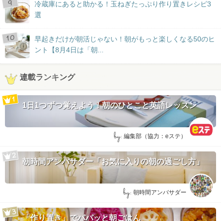
冷蔵庫にあると助かる！玉ねぎたっぷり作り置きレシピ3
選
早起きだけが朝活じゃない！朝がもっと楽しくなる50のヒ
ント【8月4日は「朝...
連載ランキング
1日1つずつ覚えよう！朝のひとこと英語レッスン
by:
編集部（協力：eステ）
朝時間アンバサダー「お気に入りの朝の過ごし方」
by:
朝時間アンバサダー
「作り置き」でパパッと朝ごはん