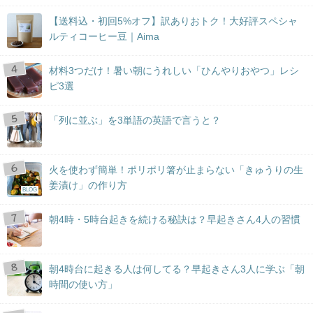
【送料込・初回5%オフ】訳ありおトク！大好評スペシャ
ルティコーヒー豆｜Aima
材料3つだけ！暑い朝にうれしい「ひんやりおやつ」レシ
ピ3選
「列に並ぶ」を3単語の英語で言うと？
火を使わず簡単！ポリポリ箸が止まらない「きゅうりの生
姜漬け」の作り方
BLOG
朝4時・5時台起きを続ける秘訣は？早起きさん4人の習慣
朝4時台に起きる人は何してる？早起きさん3人に学ぶ「朝
時間の使い方」