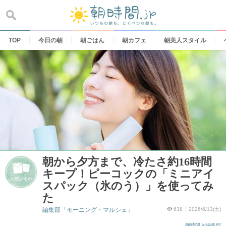
Skip
to
content
TOP
今日の朝
朝ごはん
朝カフェ
朝美人スタイル
朝から夕方まで、冷たさ約16時間
キープ！ピーコックの「ミニアイ
スパック（氷のう）」を使ってみ
た
編集部「モーニング・マルシェ」
638
2026/6/13(土)
朝時間.jp編集部