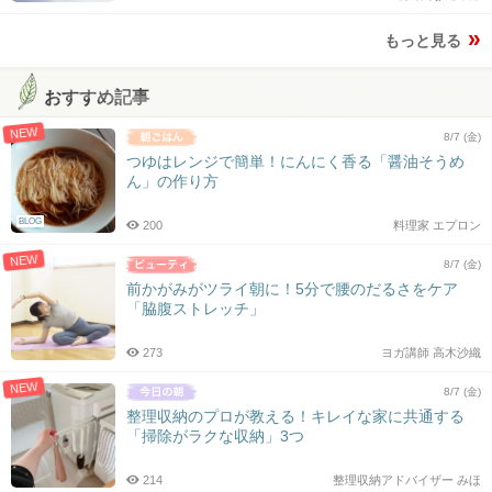
もっと見る
おすすめ記事
NEW
8/7 (金)
つゆはレンジで簡単！にんにく香る「醤油そうめ
ん」の作り方
BLOG
200
料理家 エプロン
NEW
8/7 (金)
前かがみがツライ朝に！5分で腰のだるさをケア
「脇腹ストレッチ」
273
ヨガ講師 高木沙織
NEW
8/7 (金)
整理収納のプロが教える！キレイな家に共通する
「掃除がラクな収納」3つ
214
整理収納アドバイザー みほ