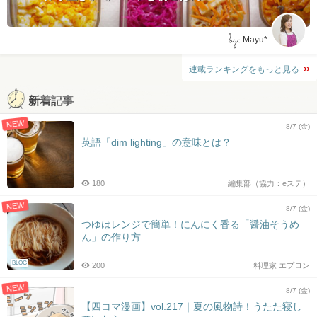
by:
Mayu*
連載ランキングをもっと見る
新着記事
NEW
8/7 (金)
英語「dim lighting」の意味とは？
180
編集部（協力：eステ）
NEW
8/7 (金)
つゆはレンジで簡単！にんにく香る「醤油そうめ
ん」の作り方
BLOG
200
料理家 エプロン
NEW
8/7 (金)
【四コマ漫画】vol.217｜夏の風物詩！うたた寝し