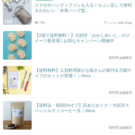
スマホやハンディファンも入る！ちょい足しで便利
＆かわいい「本革バッグ型...
BLOG
734
アンジェ web shop
【2個で送料無料！】大好評「おかしめいと」のス
イーツ新登場 | お得なキャンペーン開催中
朝時間.jp編集部
【送料無料】人気料理家かな姐さんの新刊＆万能ナ
イフのセットが登場！｜Aima
朝時間.jp編集部
【送料込・初回5%オフ】訳ありおトク！大好評ス
ペシャルティコーヒー豆｜Aima
朝時間.jp編集部