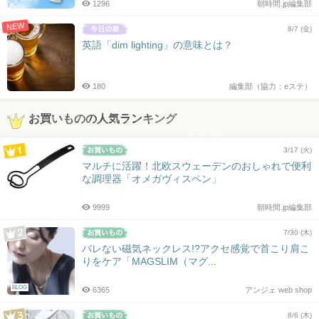
1296
朝時間.jp編集部
NEW
8/7 (金)
英語「dim lighting」の意味とは？
180
編集部（協力：eステ）
お買いものの人気ランキング
3/17 (火)
マルチに活躍！北欧スウェーデンのおしゃれで便利
な調理器「オメガヴィスペン」
9999
朝時間.jp編集部
7/30 (木)
バレない磁気ネックレス!?アクセ感覚で首こり肩こ
りをケア「MAGSLIM（マグ...
BLOG
6365
アンジェ web shop
8/6 (木)