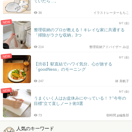
ていたら…。
36
イラストレーターもちこ
NEW
8/7 (金)
整理収納のプロが教える！キレイな家に共通する
「掃除がラクな収納」3つ
214
整理収納アドバイザー みほ
NEW
8/7 (金)
【渋谷】駅直結でハワイ気分。心が旅する
「goodNess」のモーニング
247
林 美帆子
NEW
8/7 (金)
うまくいく人はお盆休みにやっている！？”今年の
目標”立て直しノート術3選
73
朝時間.jp編集部
人気のキーワード