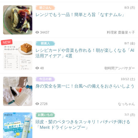
8/3 (月)
レンジでもう一品！簡単とろ旨「なすナムル」
34437
料理家 齋藤菜々子
NEW
8/7 (金)
レシピカードや音楽も作れる！朝が楽しくなる「AI
活用アイデア」4選
48
朝時間アンバサダー
10/12 (土)
身の安全を第一に！台風への備えをおさらいしよう
2728
なっちゃん
7/7 (月)
頭皮・髪のベタつきをスッキリ！パチパチ弾ける
「Merit ドライシャンプー」