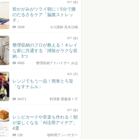
8/7 (金)
前かがみがツライ朝に！5分で腰
のだるさをケア「脇腹ストレッ
チ」
1668
ヨガ講師 高木沙織
8/7 (金)
整理収納のプロが教える！キレイ
な家に共通する「掃除がラクな収
納」3つ
4866
整理収納アドバイザー みほ
8/3 (月)
レンジでもう一品！簡単とろ旨
「なすナムル」
34471
料理家 齋藤菜々子
8/7 (金)
レシピカードや音楽も作れる！朝
が楽しくなる「AI活用アイデア」
4選
138
朝時間アンバサダー