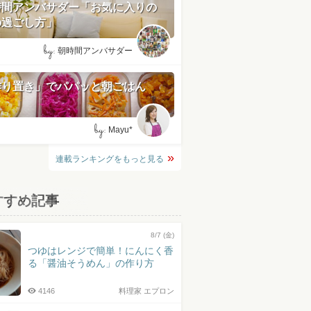
時間アンバサダー「お気に入りの
の過ごし方」
by:
朝時間アンバサダー
作り置き」でパパッと朝ごはん
by:
Mayu*
連載ランキングをもっと見る
すすめ記事
8/7 (金)
つゆはレンジで簡単！にんにく香
る「醤油そうめん」の作り方
4146
料理家 エプロン