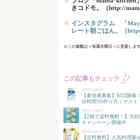
ブログ「mama*kitc
きコドモ。（http://mama-k
インスタグラム 「Ma
レート朝ごはん。（https://i
☆この連載は＜毎週木曜日＞に更新しま
この記事もチェック
朝時間.jp編集部
【参加者募集】8/22開
分時間”の作り方｜ゲスト
朝時間.jp編集部
【2個で送料無料！】大好
キャンペーン開催中
朝時間.jp編集部
【送料無料】人気料理家