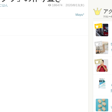
ごはん
186474
2020/8/13(木)
ア
Mayu*
7/31
〜