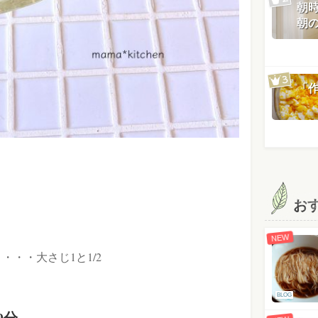
朝
朝
「
お
NEW
・・・大さじ1と1/2
BLOG