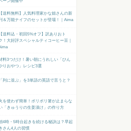
ペーン開催中
【送料無料】人気料理家かな姐さんの新
刊＆万能ナイフのセットが登場！｜Aima
【送料込・初回5%オフ】訳ありおト
ク！大好評スペシャルティコーヒー豆｜
Aima
材料3つだけ！暑い朝にうれしい「ひん
やりおやつ」レシピ3選
「列に並ぶ」を3単語の英語で言うと？
火を使わず簡単！ポリポリ箸が止まらな
い「きゅうりの生姜漬け」の作り方
朝4時・5時台起きを続ける秘訣は？早起
きさん4人の習慣