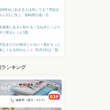
朝4時台に起きる人は何してる？早起き
さん3人に学ぶ「朝時間の使い方」
冷蔵庫にあると助かる！玉ねぎたっぷり
作り置きレシピ3選
早起きだけが朝活じゃない！朝がもっと
楽しくなる50のヒント【8月4日は「朝...
載ランキング
日1つずつ覚えよう！朝のひとこと
語レッスン
by:
編集部（協力：eステ）