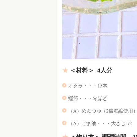
＜材料＞ 4人分
オクラ・・・15本
鰹節・・・5gほど
（A）めんつゆ（2倍濃縮使用）
（A）ごま油・・・大さじ1/2