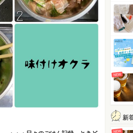
NEW
新
。
NEW