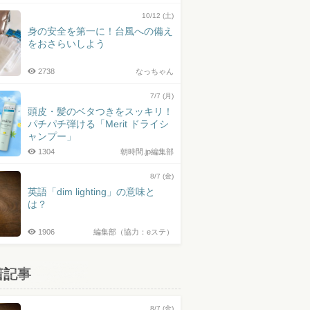
10/12 (土)
身の安全を第一に！台風への備え
をおさらいしよう
2738
なっちゃん
7/7 (月)
頭皮・髪のベタつきをスッキリ！
パチパチ弾ける「Merit ドライシ
ャンプー」
1304
朝時間.jp編集部
8/7 (金)
英語「dim lighting」の意味と
は？
1906
編集部（協力：eステ）
着記事
8/7 (金)