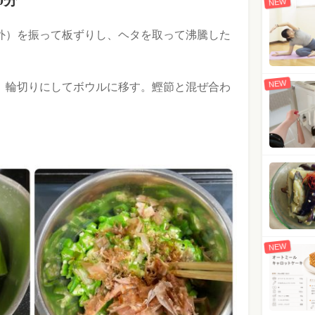
0分
NEW
量外）を振って板ずりし、ヘタを取って沸騰した
NEW
り、輪切りにしてボウルに移す。鰹節と混ぜ合わ
。
NEW