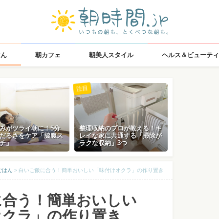
はん
朝カフェ
朝美人スタイル
ヘルス＆ビューティ
注目
みがツライ朝に！5分
整理収納のプロが教える！キ
だるさをケア「脇腹ス
レイな家に共通する「掃除が
チ」
ラクな収納」3つ
ごはん
>
白いご飯に合う！簡単おいしい「味付けオクラ」の作り置き
に合う！簡単おいしい
オクラ」の作り置き