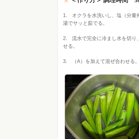
＜作り方＞ 調理時間 3
1. オクラを水洗いし、塩（分
湯でサッと茹でる。
2. 流水で完全に冷まし水を切
せる。
3. （A）を加えて混ぜ合わせる