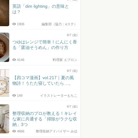
英語「dim lighting」の意味と
は？
1906
編集部（協力：eステ）
8/7 (金)
つゆはレンジで簡単！にんにく香
る「醤油そうめん」の作り方
4146
料理家 エプロン
8/7 (金)
【四コマ漫画】vol.217｜夏の風
物詩！うたた寝していたら…。
149
イラストレーターもちこ
8/7 (金)
整理収納のプロが教える！キレイ
な家に共通する「掃除がラクな収
納」3つ
4866
整理収納アドバイザー みほ