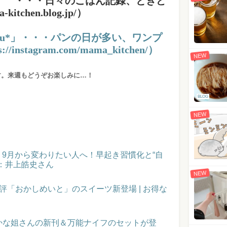
hen」 ・・・日々のごはん記録、ときど
itchen.blog.jp/）
yu*」・・・パンの日が多い、ワンプ
nstagram.com/mama_kitchen/）
NEW
す。来週もどうぞお楽しみに…！
BLOG
NEW
催！9月から変わりたい人へ！早起き習慣化と“自
：井上皓史さん
NEW
評「おかしめいと」のスイーツ新登場 | お得な
かな姐さんの新刊＆万能ナイフのセットが登