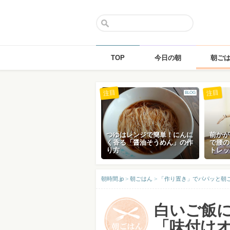
TOP
今日の朝
朝ご
Skip
注目
注目
BLOG
to
content
つゆはレンジで簡単！にんに
前かが
く香る「醤油そうめん」の作
で腰の
り方
トレッ
朝時間.jp
>
朝ごはん
>
「作り置き」でパパッと朝
白いご飯
「味付け