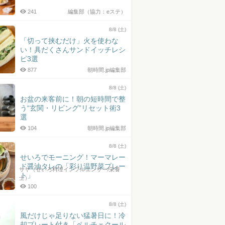
241
編集部（協力：eステ）
8/8 (土)
「切って挟むだけ」火を使わな
い！具だくさんサンドイッチレシ
ピ3選
877
朝時間.jp編集部
8/8 (土)
お盆の来客前に！朝の短時間で整
う“玄関・リビング”リセット術3
選
104
朝時間.jp編集部
8/8 (土)
せいろでモーニング！マーマレー
ド醤油タレの「彩り温野菜プレー
サヤ（せいろ料理インフルエンサー/栄養
ト」
士）
100
8/8 (土)
風だけじゃ足りない猛暑日に！冷
却プレート付き「ペルチェクール