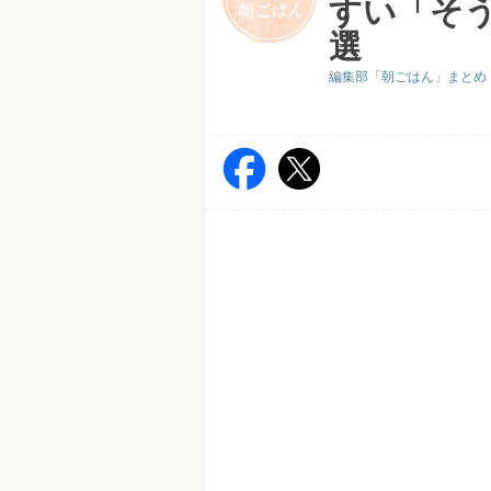
すい「そ
選
編集部「朝ごはん」まとめ