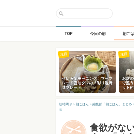
TOP
今日の朝
朝ご
Skip
注目
注目
to
content
せいろでモーニング！マーマ
お盆の
レード醤油タレの「彩り温野
で整う
菜プレート」
ット術
朝時間.jp
>
朝ごはん
>
編集部「朝ごはん」まとめ
選
食欲がな