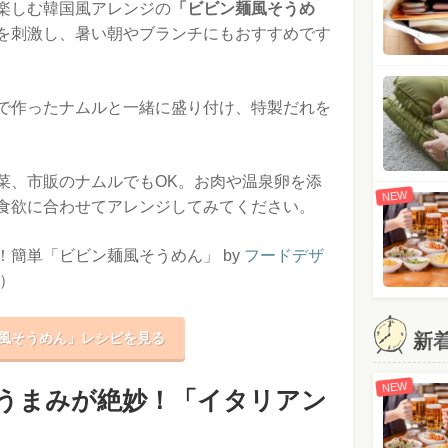
楽しむ韓国風アレンジの
「ビビン麺風そうめ
を刺激し、暑い朝やブランチにもおすすめです
で作ったナムルと一緒に盛り付け、特製だれを
菜、市販のナムルでもOK。お肉や温泉卵を添
NEW
食欲に合わせてアレンジしてみてください。
簡単「ビビン麺風そうめん」 by
フードデザ
）
新
風そうめん」レシピを見る
NEW
うまみが絶妙！「イタリアン