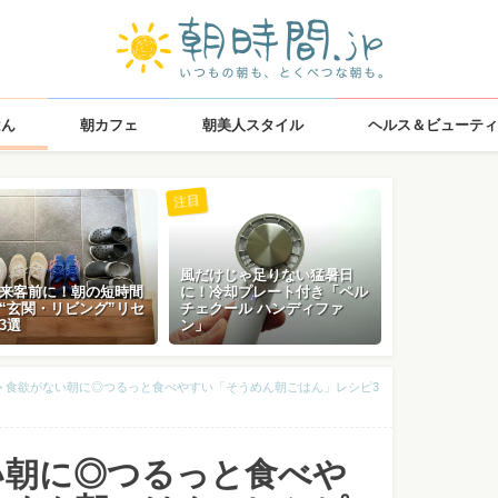
はん
朝カフェ
朝美人スタイル
ヘルス＆ビューティ
注目
風だけじゃ足りない猛暑日
来客前に！朝の短時間
に！冷却プレート付き「ペル
“玄関・リビング”リセ
チェクール ハンディファ
3選
ン」
>
食欲がない朝に◎つるっと食べやすい「そうめん朝ごはん」レシピ3
い朝に◎つるっと食べや