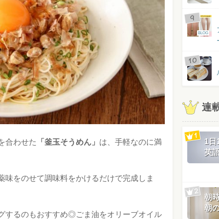
BLOG
連
1
を合わせた
「釜玉そうめん」
は、手軽なのに満
英
薬味をのせて調味料をかけるだけで完成しま
朝
朝
グするのもおすすめ◎ごま油をオリーブオイル