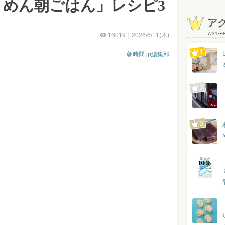
うめん朝ごはん」レシピ3
ア
7/31
〜
16019
2026/6/11(木)
朝時間.jp編集部