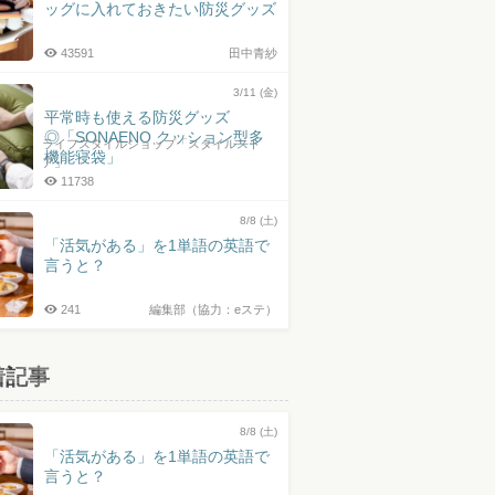
ッグに入れておきたい防災グッズ
43591
田中青紗
3/11 (金)
平常時も使える防災グッズ
◎「SONAENO クッション型多
ライフスタイルショップ「スタイルスト
機能寝袋」
ア」
11738
8/8 (土)
「活気がある」を1単語の英語で
言うと？
241
編集部（協力：eステ）
着記事
8/8 (土)
「活気がある」を1単語の英語で
言うと？