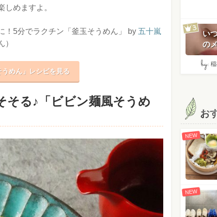
楽しめますよ。
！5分でラクチン「釜玉そうめん」 by
五十嵐
い
ん）
のメ
by:
稲
そうめん」レシピを見る
そそる♪「ビビン麺風そうめ
お
NEW
NEW