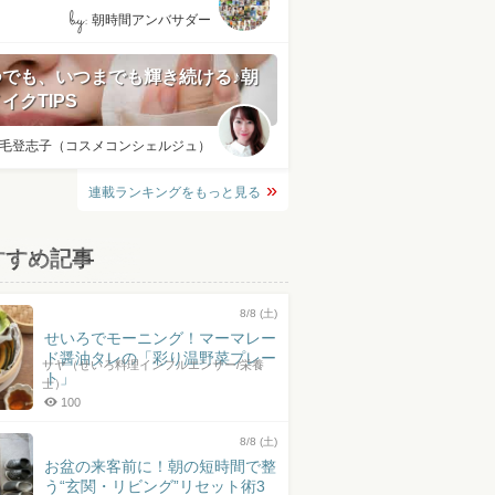
by:
朝時間アンバサダー
つでも、いつまでも輝き続ける♪朝
イクTIPS
毛登志子（コスメコンシェルジュ）
連載ランキングをもっと見る
すすめ記事
8/8 (土)
せいろでモーニング！マーマレー
ド醤油タレの「彩り温野菜プレー
サヤ（せいろ料理インフルエンサー/栄養
ト」
士）
100
8/8 (土)
お盆の来客前に！朝の短時間で整
う“玄関・リビング”リセット術3