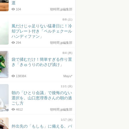
選
104
朝時間.jp編集部
8/8 (土)
風だけじゃ足りない猛暑日に！冷
却プレート付き「ペルチェクール
ハンディファン」
294
朝時間.jp編集部
8/4 (木)
袋で揉むだけ！簡単すぎる作り置
き「きゅうりのわさび漬け」
138384
Mayu*
11/1 (水)
朝の「ひとり会議」で後悔のない
選択を。山口恵理香さんの朝の過
ごし方
4612
朝時間.jp編集部
1/17 (水)
外出先の「もしも」に備える。バ