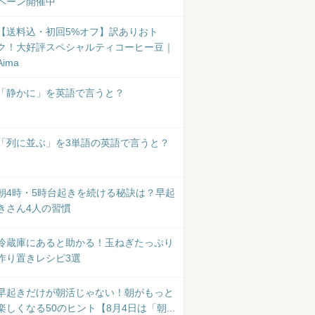
ペーン開催中
【送料込・初回5%オフ】訳ありおト
ク！大好評スペシャルティコーヒー豆｜
Aima
「静かに」を英語で言うと？
「列に並ぶ」を3単語の英語で言うと？
朝4時・5時台起きを続ける秘訣は？早起
きさん4人の習慣
冷蔵庫にあると助かる！玉ねぎたっぷり
作り置きレシピ3選
早起きだけが朝活じゃない！朝がもっと
楽しくなる50のヒント【8月4日は「朝...