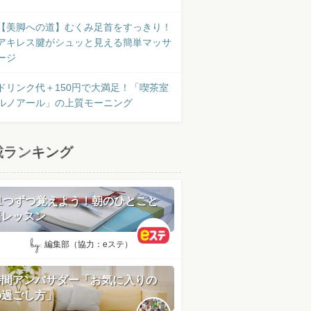
【美脚への道】むくみ足首をすっきり！
アキレス腱がシュッと見える簡単マッサ
ージ
ドリンク代＋150円で大満足！「喫茶室
ルノアール」の上質モーニング
載ランキング
日1つずつ覚えよう！朝のひとこと
語レッスン
by:
編集部（協力：eステ）
時間アンバサダー「お気に入りの
の過ごし方」