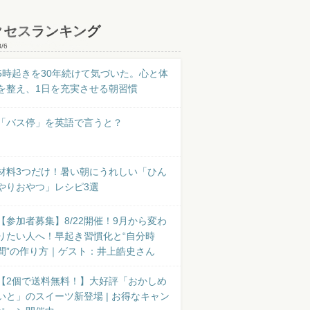
クセスランキング
8/6
5時起きを30年続けて気づいた。心と体
を整え、1日を充実させる朝習慣
「バス停」を英語で言うと？
材料3つだけ！暑い朝にうれしい「ひん
やりおやつ」レシピ3選
【参加者募集】8/22開催！9月から変わ
りたい人へ！早起き習慣化と“自分時
間”の作り方｜ゲスト：井上皓史さん
【2個で送料無料！】大好評「おかしめ
いと」のスイーツ新登場 | お得なキャン