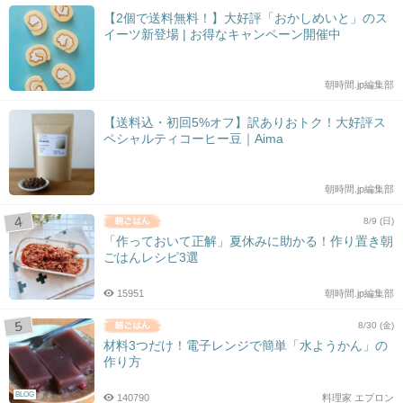
【2個で送料無料！】大好評「おかしめいと」のス
イーツ新登場 | お得なキャンペーン開催中
朝時間.jp編集部
【送料込・初回5%オフ】訳ありおトク！大好評ス
ペシャルティコーヒー豆｜Aima
朝時間.jp編集部
8/9 (日)
「作っておいて正解」夏休みに助かる！作り置き朝
ごはんレシピ3選
15951
朝時間.jp編集部
8/30 (金)
材料3つだけ！電子レンジで簡単「水ようかん」の
作り方
BLOG
140790
料理家 エプロン