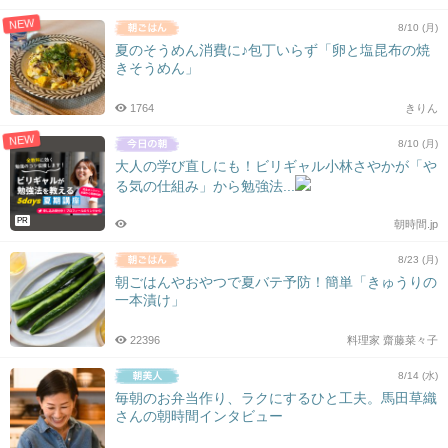
NEW
8/10 (月)
夏のそうめん消費に♪包丁いらず「卵と塩昆布の焼
きそうめん」
1764
きりん
NEW
8/10 (月)
大人の学び直しにも！ビリギャル小林さやかが「や
る気の仕組み」から勉強法...
PR
朝時間.jp
8/23 (月)
朝ごはんやおやつで夏バテ予防！簡単「きゅうりの
一本漬け」
22396
料理家 齋藤菜々子
8/14 (水)
毎朝のお弁当作り、ラクにするひと工夫。馬田草織
さんの朝時間インタビュー