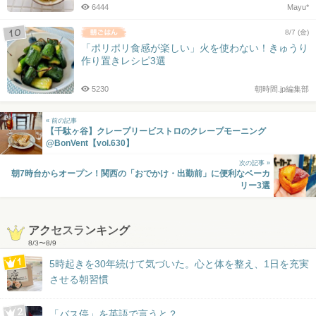
6444
Mayu*
8/7 (金)
「ポリポリ食感が楽しい」火を使わない！きゅうり
作り置きレシピ3選
5230
朝時間.jp編集部
« 前の記事
【千駄ヶ谷】クレープリービストロのクレープモーニング
@BonVent【vol.630】
次の記事 »
朝7時台からオープン！関西の「おでかけ・出勤前」に便利なベーカ
リー3選
アクセスランキング
8/3
〜
8/9
5時起きを30年続けて気づいた。心と体を整え、1日を充実
させる朝習慣
「バス停」を英語で言うと？