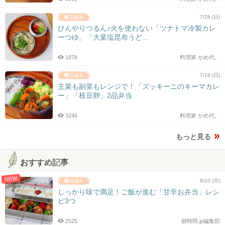
7/26 (日)
ひんやりつるん♪火を使わない「ツナトマ冷製カレ
ーつゆ」「大葉塩昆布うど...
1878
料理家 かめ代。
7/19 (日)
主菜も副菜もレンジで！「ズッキーニのキーマカレ
ー」「枝豆卵」2品弁当
3246
料理家 かめ代。
もっと見る
おすすめ記事
NEW
8/10 (月)
しっかり味で満足！ご飯が進む「甘辛お弁当」レシ
ピ3つ
2525
朝時間.jp編集部