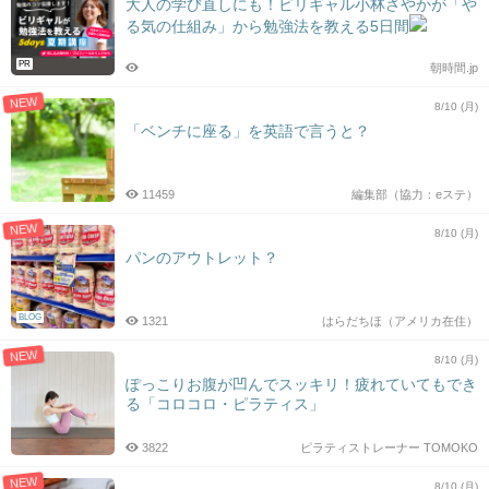
大人の学び直しにも！ビリギャル小林さやかが「や
る気の仕組み」から勉強法を教える5日間
PR
朝時間.jp
NEW
8/10 (月)
「ベンチに座る」を英語で言うと？
11459
編集部（協力：eステ）
NEW
8/10 (月)
パンのアウトレット？
BLOG
1321
はらだちほ（アメリカ在住）
NEW
8/10 (月)
ぽっこりお腹が凹んでスッキリ！疲れていてもでき
る「コロコロ・ピラティス」
3822
ピラティストレーナー TOMOKO
NEW
8/10 (月)