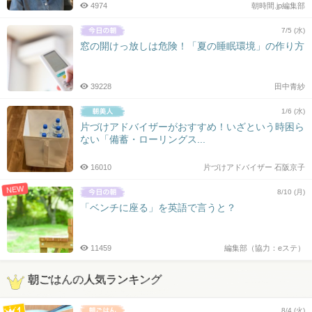
4974
朝時間.jp編集部
7/5 (水)
窓の開けっ放しは危険！「夏の睡眠環境」の作り方
39228
田中青紗
1/6 (水)
片づけアドバイザーがおすすめ！いざという時困ら
ない「備蓄・ローリングス...
16010
片づけアドバイザー 石阪京子
NEW
8/10 (月)
「ベンチに座る」を英語で言うと？
11459
編集部（協力：eステ）
朝ごはんの人気ランキング
8/4 (火)