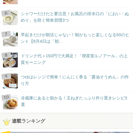
シャワーだけだと要注意！お風呂の排水口の「におい・ぬ
めり」を防ぐ簡単習慣3つ
早起きだけが朝活じゃない！朝がもっと楽しくなる50のヒ
ント【8月4日は「朝...
ドリンク代＋150円で大満足！「喫茶室ルノアール」の上
質モーニング
つゆはレンジで簡単！にんにく香る「醤油そうめん」の作
り方
BLOG
冷蔵庫にあると助かる！玉ねぎたっぷり作り置きレシピ3
選
連載ランキング