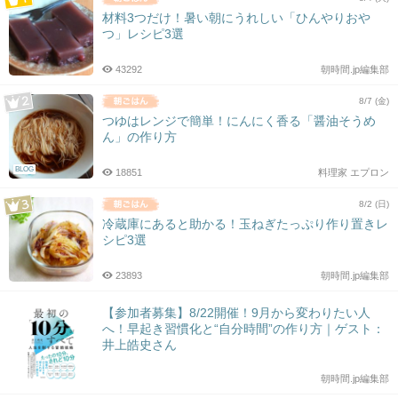
材料3つだけ！暑い朝にうれしい「ひんやりおや
つ」レシピ3選
43292
朝時間.jp編集部
8/7 (金)
つゆはレンジで簡単！にんにく香る「醤油そうめ
ん」の作り方
BLOG
18851
料理家 エプロン
8/2 (日)
冷蔵庫にあると助かる！玉ねぎたっぷり作り置きレ
シピ3選
23893
朝時間.jp編集部
【参加者募集】8/22開催！9月から変わりたい人
へ！早起き習慣化と“自分時間”の作り方｜ゲスト：
井上皓史さん
朝時間.jp編集部