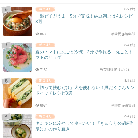
8/5 (水)
「混ぜて即うま」5分で完成！納豆朝ごはんレシピ
3選
8539
朝時間.jp編集部
8/4 (火)
夏のトマトは丸ごと冷凍！2分で作れる「丸ごとト
マトのサラダ」
7132
野菜料理家 やのくにこ
8/8 (土)
「切って挟むだけ」火を使わない！具だくさんサン
ドイッチレシピ3選
6974
朝時間.jp編集部
8/6 (木)
キンキンに冷やして食べたい！『きゅうりの胡麻酢
漬け』の作り置き