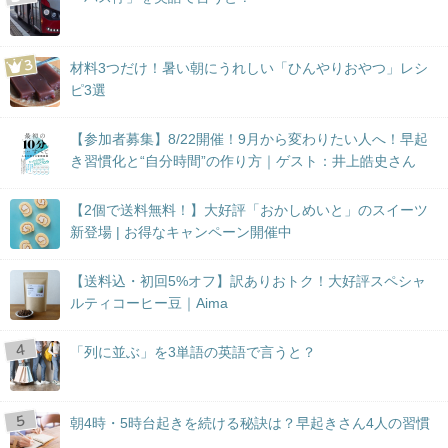
材料3つだけ！暑い朝にうれしい「ひんやりおやつ」レシ
ピ3選
【参加者募集】8/22開催！9月から変わりたい人へ！早起
き習慣化と“自分時間”の作り方｜ゲスト：井上皓史さん
【2個で送料無料！】大好評「おかしめいと」のスイーツ
新登場 | お得なキャンペーン開催中
【送料込・初回5%オフ】訳ありおトク！大好評スペシャ
ルティコーヒー豆｜Aima
「列に並ぶ」を3単語の英語で言うと？
朝4時・5時台起きを続ける秘訣は？早起きさん4人の習慣