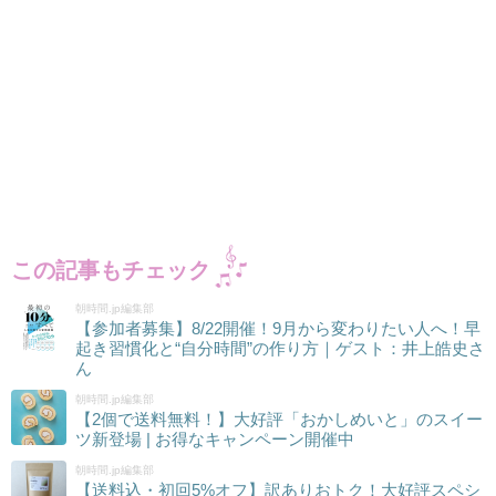
この記事もチェック
朝時間.jp編集部
【参加者募集】8/22開催！9月から変わりたい人へ！早
起き習慣化と“自分時間”の作り方｜ゲスト：井上皓史さ
ん
朝時間.jp編集部
【2個で送料無料！】大好評「おかしめいと」のスイー
ツ新登場 | お得なキャンペーン開催中
朝時間.jp編集部
【送料込・初回5%オフ】訳ありおトク！大好評スペシ