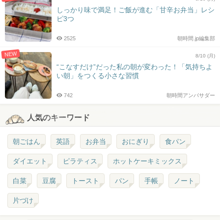
しっかり味で満足！ご飯が進む「甘辛お弁当」レシ
ピ3つ
2525
朝時間.jp編集部
NEW
8/10 (月)
“こなすだけ”だった私の朝が変わった！「気持ちよ
い朝」をつくる小さな習慣
742
朝時間アンバサダー
人気のキーワード
朝ごはん
英語
お弁当
おにぎり
食パン
ダイエット
ピラティス
ホットケーキミックス
白菜
豆腐
トースト
パン
手帳
ノート
片づけ