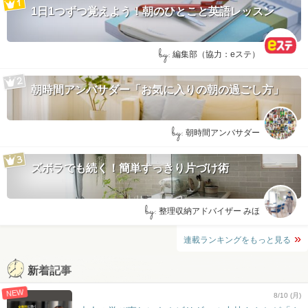
1日1つずつ覚えよう！朝のひとこと英語レッスン
by:
編集部（協力：eステ）
朝時間アンバサダー「お気に入りの朝の過ごし方」
by:
朝時間アンバサダー
ズボラでも続く！簡単すっきり片づけ術
by:
整理収納アドバイザー みほ
連載ランキングをもっと見る
新着記事
NEW
8/10 (月)