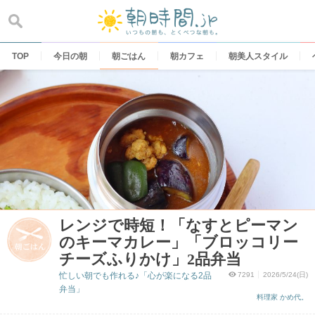
Skip
to
content
TOP
今日の朝
朝ごはん
朝カフェ
朝美人スタイル
レンジで時短！「なすとピーマン
のキーマカレー」「ブロッコリー
チーズふりかけ」2品弁当
忙しい朝でも作れる♪「心が楽になる2品
7291
2026/5/24(日)
弁当」
料理家 かめ代。