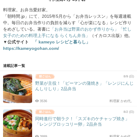
料理家。お弁当愛好家。
「朝時間.jp」にて、2015年5月から「お弁当レッスン」を毎週連載
中。毎日のお弁当作りの負担を減らす「心が楽になる」レシピ作り
をめざしている。著書に
「お弁当は野菜のおかず作りから」
「忙し
女子のための料理上手になる らくちん弁当」
（イカロス出版）他。
▼公式サイト
「 kameyo レシピと暮らし」
https://kameyogohan.com/
連載記事一覧
8/9 (日)
野菜が主役！「ピーマンの蒲焼き」「レンジにんじ
んしりしり」2品弁当
3536
料理家 かめ代。
8/2 (日)
同時進行で朝ラク！「スズキのケチャップ焼き」
「レンジブロッコリー卵」2品弁当
3999
料理家 かめ代。