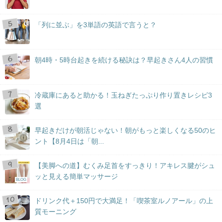
「列に並ぶ」を3単語の英語で言うと？
朝4時・5時台起きを続ける秘訣は？早起きさん4人の習慣
冷蔵庫にあると助かる！玉ねぎたっぷり作り置きレシピ3
選
早起きだけが朝活じゃない！朝がもっと楽しくなる50のヒ
ント【8月4日は「朝...
【美脚への道】むくみ足首をすっきり！アキレス腱がシュ
ッと見える簡単マッサージ
BLOG
ドリンク代＋150円で大満足！「喫茶室ルノアール」の上
質モーニング