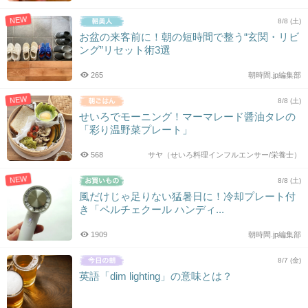
NEW
8/8 (土)
お盆の来客前に！朝の短時間で整う“玄関・リビ
ング”リセット術3選
265
朝時間.jp編集部
NEW
8/8 (土)
せいろでモーニング！マーマレード醤油タレの
「彩り温野菜プレート」
568
サヤ（せいろ料理インフルエンサー/栄養士）
NEW
8/8 (土)
風だけじゃ足りない猛暑日に！冷却プレート付
き「ペルチェクール ハンディ...
1909
朝時間.jp編集部
8/7 (金)
英語「dim lighting」の意味とは？