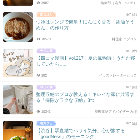
3987
編集部（協力：eステ）
8/7 (金)
つゆはレンジで簡単！にんにく香る「醤油そう
めん」の作り方
BLOG
10570
料理家 エプロン
8/7 (金)
【四コマ漫画】vol.217｜夏の風物詩！うたた寝
していたら…。
282
イラストレーターもちこ
8/7 (金)
整理収納のプロが教える！キレイな家に共通す
る「掃除がラクな収納」3つ
10341
整理収納アドバイザー みほ
8/7 (金)
【渋谷】駅直結でハワイ気分。心が旅する
「goodNess」のモーニング