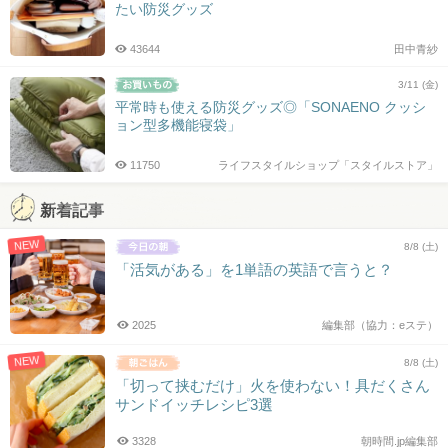
たい防災グッズ
43644
田中青紗
3/11 (金)
平常時も使える防災グッズ◎「SONAENO クッシ
ョン型多機能寝袋」
11750
ライフスタイルショップ「スタイルストア」
新着記事
NEW
8/8 (土)
「活気がある」を1単語の英語で言うと？
2025
編集部（協力：eステ）
NEW
8/8 (土)
「切って挟むだけ」火を使わない！具だくさん
サンドイッチレシピ3選
3328
朝時間.jp編集部