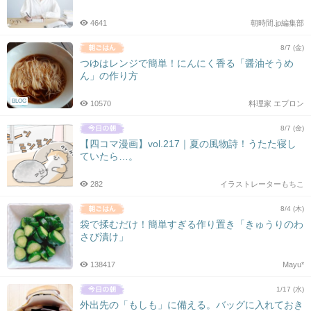
4641
朝時間.jp編集部
8/7 (金)
つゆはレンジで簡単！にんにく香る「醤油そうめ
ん」の作り方
BLOG
10570
料理家 エプロン
8/7 (金)
【四コマ漫画】vol.217｜夏の風物詩！うたた寝し
ていたら…。
282
イラストレーターもちこ
8/4 (木)
袋で揉むだけ！簡単すぎる作り置き「きゅうりのわ
さび漬け」
138417
Mayu*
1/17 (水)
外出先の「もしも」に備える。バッグに入れておき