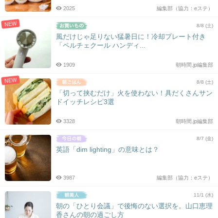
2025
編集部（協力：eステ）
NEW
8/8 (土)
風だけじゃ足りない猛暑日に！冷却プレート付き
「ペルチェクール ハンディ...
1909
朝時間.jp編集部
NEW
8/8 (土)
「切って挟むだけ」火を使わない！具だくさんサン
ドイッチレシピ3選
3328
朝時間.jp編集部
8/7 (金)
英語「dim lighting」の意味とは？
3987
編集部（協力：eステ）
11/1 (水)
朝の「ひとり会議」で後悔のない選択を。山口恵理
香さんの朝の過ごし方