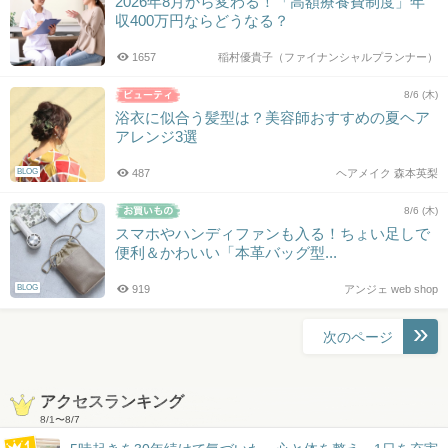
2026年8月から変わる！「高額療養費制度」年
収400万円ならどうなる？
1657
稲村優貴子（ファイナンシャルプランナー）
8/6 (木)
浴衣に似合う髪型は？美容師おすすめの夏ヘア
アレンジ3選
BLOG
487
ヘアメイク 森本英梨
8/6 (木)
スマホやハンディファンも入る！ちょい足しで
便利＆かわいい「本革バッグ型...
BLOG
919
アンジェ web shop
投
次のページ
稿
ナ
ビ
アクセスランキング
8/1
〜
8/7
ゲ