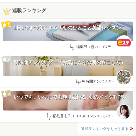
連載ランキング
1日1つずつ覚えよう！朝のひとこと英語レッスン
by:
編集部（協力：eステ）
朝時間アンバサダー「お気に入りの朝の過ごし方」
by:
朝時間アンバサダー
いつでも、いつまでも輝き続ける♪朝のメイクTIPS
by:
稲毛登志子（コスメコンシェルジュ）
連載ランキングをもっと見る