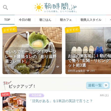
Skip
to
content
TOP
今日の朝
朝ごはん
朝カフェ
朝美人スタイル
おすすめ
おすすめ
せいろでモーニング！マーマ
お盆の来客前に！朝の
レード醤油タレの「彩り温野
で整う“玄関・リビング
菜プレート」
ット術3選
サヤ（せいろ料理インフルエンサー/栄養士）
568
朝時間.jp編集部
265
連載一覧
ピックアップ！
NEW
8/8 (土)
「活気がある」を1単語の英語で言うと？