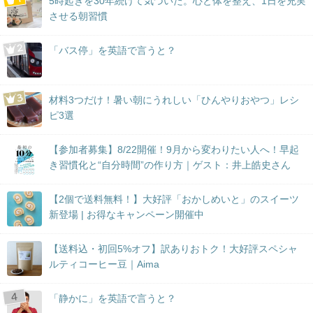
ー
5時起きを30年続けて気づいた。心と体を整え、1日を充実
させる朝習慣
シ
ョ
「バス停」を英語で言うと？
ン
材料3つだけ！暑い朝にうれしい「ひんやりおやつ」レシ
ピ3選
【参加者募集】8/22開催！9月から変わりたい人へ！早起
き習慣化と“自分時間”の作り方｜ゲスト：井上皓史さん
【2個で送料無料！】大好評「おかしめいと」のスイーツ
新登場 | お得なキャンペーン開催中
【送料込・初回5%オフ】訳ありおトク！大好評スペシャ
ルティコーヒー豆｜Aima
「静かに」を英語で言うと？