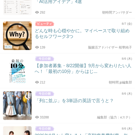
「AI活用アイデア」4選
292
朝時間アンバサダー
8/7 (金)
どんな時も心穏やかに。マイペースで取り組め
るセルフワーク3つ
BLOG
139
脳腸活アドバイザー 桜華純子
8/6 (木)
【参加者募集・8/22開催】9月から変わりたい人
へ！「最初の10分」からはじ...
212
朝時間.jp編集部
8/6 (木)
「列に並ぶ」を3単語の英語で言うと？
33288
編集部（協力：eステ）
8/6 (木)