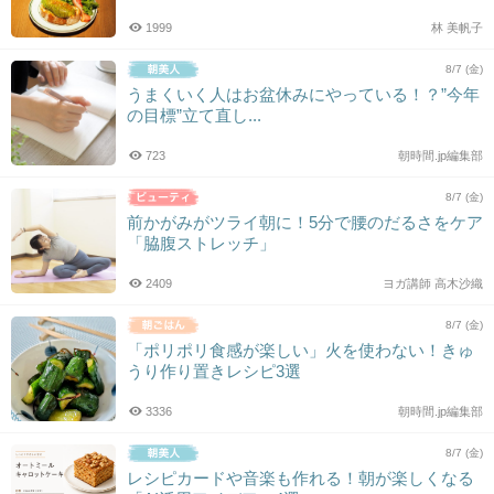
1999
林 美帆子
8/7 (金)
うまくいく人はお盆休みにやっている！？”今年
の目標”立て直し...
723
朝時間.jp編集部
8/7 (金)
前かがみがツライ朝に！5分で腰のだるさをケア
「脇腹ストレッチ」
2409
ヨガ講師 高木沙織
8/7 (金)
「ポリポリ食感が楽しい」火を使わない！きゅ
うり作り置きレシピ3選
3336
朝時間.jp編集部
8/7 (金)
レシピカードや音楽も作れる！朝が楽しくなる