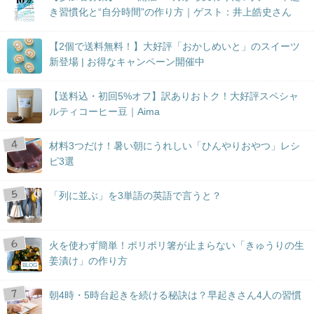
き習慣化と“自分時間”の作り方｜ゲスト：井上皓史さん
【2個で送料無料！】大好評「おかしめいと」のスイーツ
新登場 | お得なキャンペーン開催中
【送料込・初回5%オフ】訳ありおトク！大好評スペシャ
ルティコーヒー豆｜Aima
材料3つだけ！暑い朝にうれしい「ひんやりおやつ」レシ
ピ3選
「列に並ぶ」を3単語の英語で言うと？
火を使わず簡単！ポリポリ箸が止まらない「きゅうりの生
姜漬け」の作り方
BLOG
朝4時・5時台起きを続ける秘訣は？早起きさん4人の習慣