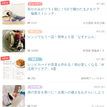
NEW
8/7 (金)
前かがみがツライ朝に！5分で腰のだるさをケア
「脇腹ストレッチ」
2117
ヨガ講師 高木沙織
8/3 (月)
レンジでもう一品！簡単とろ旨「なすナムル」
34488
料理家 齋藤菜々子
NEW
8/7 (金)
レシピカードや音楽も作れる！朝が楽しくなる「AI
活用アイデア」4選
256
朝時間アンバサダー
10/12 (土)
身の安全を第一に！台風への備えをおさらいしよう
2745
なっちゃん