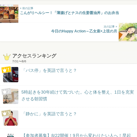
« 前の記事
こんがりヘルシー！「薄揚げとナスの生姜醤油丼」のお弁当
次の記事 »
今日のHappy Action～乙女座×上弦の月
アクセスランキング
7/31
〜
8/6
「バス停」を英語で言うと？
5時起きを30年続けて気づいた。心と体を整え、1日を充実
させる朝習慣
「静かに」を英語で言うと？
【参加者募集】8/22開催！9月から変わりたい人へ！早起