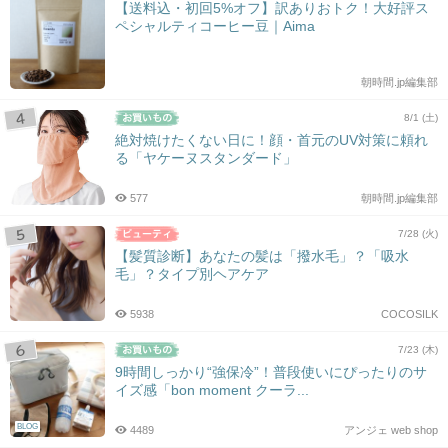
【送料込・初回5%オフ】訳ありおトク！大好評ス
ペシャルティコーヒー豆｜Aima
朝時間.jp編集部
8/1 (土)
絶対焼けたくない日に！顔・首元のUV対策に頼れ
る「ヤケーヌスタンダード」
577
朝時間.jp編集部
7/28 (火)
【髪質診断】あなたの髪は「撥水毛」？「吸水
毛」？タイプ別ヘアケア
5938
COCOSILK
7/23 (木)
9時間しっかり“強保冷”！普段使いにぴったりのサ
イズ感「bon moment クーラ...
BLOG
4489
アンジェ web shop