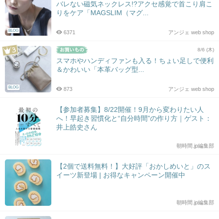
バレない磁気ネックレス!?アクセ感覚で首こり肩こ
りをケア「MAGSLIM（マグ...
BLOG
6371
アンジェ web shop
8/6 (木)
スマホやハンディファンも入る！ちょい足しで便利
＆かわいい「本革バッグ型...
BLOG
873
アンジェ web shop
【参加者募集】8/22開催！9月から変わりたい人
へ！早起き習慣化と“自分時間”の作り方｜ゲスト：
井上皓史さん
朝時間.jp編集部
【2個で送料無料！】大好評「おかしめいと」のス
イーツ新登場 | お得なキャンペーン開催中
朝時間.jp編集部