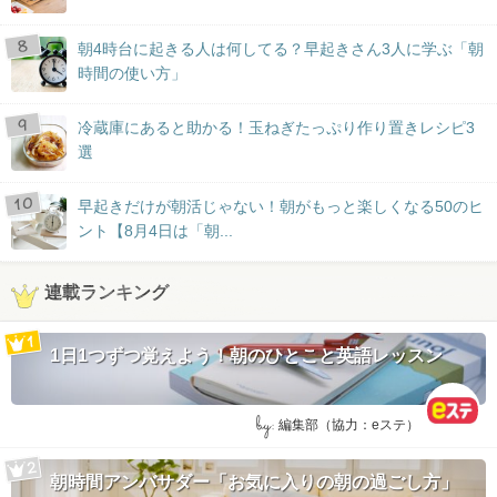
朝4時台に起きる人は何してる？早起きさん3人に学ぶ「朝
時間の使い方」
冷蔵庫にあると助かる！玉ねぎたっぷり作り置きレシピ3
選
早起きだけが朝活じゃない！朝がもっと楽しくなる50のヒ
ント【8月4日は「朝...
連載ランキング
1日1つずつ覚えよう！朝のひとこと英語レッスン
by:
編集部（協力：eステ）
朝時間アンバサダー「お気に入りの朝の過ごし方」