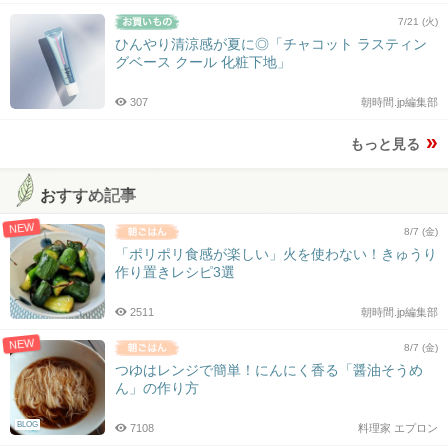
7/21 (火)
ひんやり清涼感が夏に◎「チャコット ラスティン
グベース クール 化粧下地」
307
朝時間.jp編集部
もっと見る
おすすめ記事
NEW
8/7 (金)
「ポリポリ食感が楽しい」火を使わない！きゅうり
作り置きレシピ3選
2511
朝時間.jp編集部
NEW
8/7 (金)
つゆはレンジで簡単！にんにく香る「醤油そうめ
ん」の作り方
BLOG
7108
料理家 エプロン