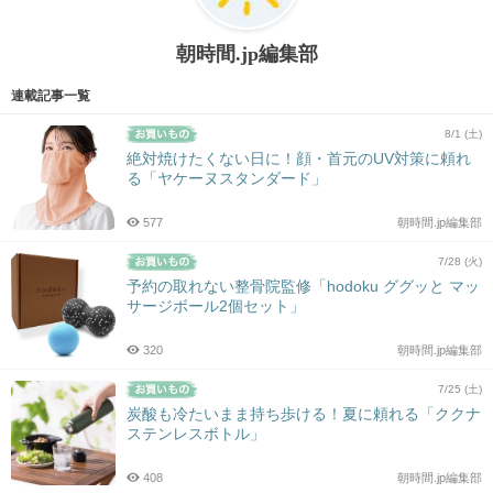
朝時間.jp編集部
連載記事一覧
8/1 (土)
絶対焼けたくない日に！顔・首元のUV対策に頼れ
る「ヤケーヌスタンダード」
577
朝時間.jp編集部
7/28 (火)
予約の取れない整骨院監修「hodoku ググッと マッ
サージボール2個セット」
320
朝時間.jp編集部
7/25 (土)
炭酸も冷たいまま持ち歩ける！夏に頼れる「ククナ
ステンレスボトル」
408
朝時間.jp編集部