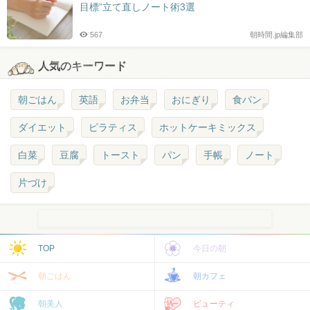
目標”立て直しノート術3選
567
朝時間.jp編集部
人気のキーワード
朝ごはん
英語
お弁当
おにぎり
食パン
ダイエット
ピラティス
ホットケーキミックス
白菜
豆腐
トースト
パン
手帳
ノート
片づけ
TOP
今日の朝
朝ごはん
朝カフェ
朝美人
ビューティ