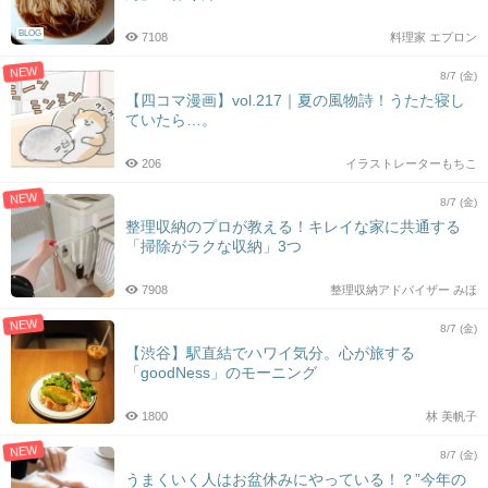
BLOG
7108
料理家 エプロン
NEW
8/7 (金)
【四コマ漫画】vol.217｜夏の風物詩！うたた寝し
ていたら…。
206
イラストレーターもちこ
NEW
8/7 (金)
整理収納のプロが教える！キレイな家に共通する
「掃除がラクな収納」3つ
7908
整理収納アドバイザー みほ
NEW
8/7 (金)
【渋谷】駅直結でハワイ気分。心が旅する
「goodNess」のモーニング
1800
林 美帆子
NEW
8/7 (金)
うまくいく人はお盆休みにやっている！？”今年の