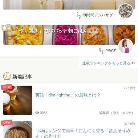
by:
朝時間アンバサダー
「作り置き」でパパッと朝ごはん
by:
Mayu*
連載ランキングをもっと見る
新着記事
NEW
8/7 (金)
英語「dim lighting」の意味とは？
3086
編集部（協力：eステ）
NEW
8/7 (金)
つゆはレンジで簡単！にんにく香る「醤油そうめ
ん」の作り方