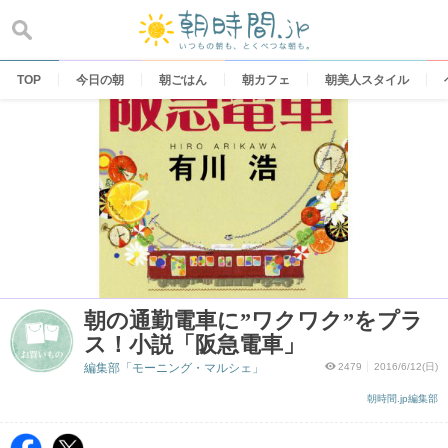
Skip
to
content
TOP
今日の朝
朝ごはん
朝カフェ
朝美人スタイル
朝の通勤電車に”ワクワク”をプラ
ス！小説「阪急電車」
編集部「モーニング・マルシェ」
2479
2016/6/12(日)
朝時間.jp編集部