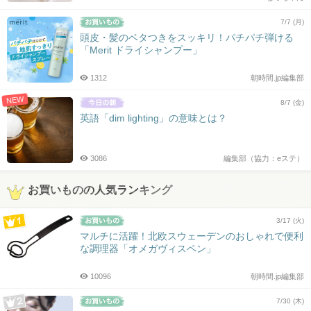
7/7 (月)
頭皮・髪のベタつきをスッキリ！パチパチ弾ける
「Merit ドライシャンプー」
1312
朝時間.jp編集部
NEW
8/7 (金)
英語「dim lighting」の意味とは？
3086
編集部（協力：eステ）
お買いものの人気ランキング
3/17 (火)
マルチに活躍！北欧スウェーデンのおしゃれで便利
な調理器「オメガヴィスペン」
10096
朝時間.jp編集部
7/30 (木)