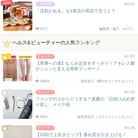
NEW
8/8 (土)
「活気がある」を1単語の英語で言うと？
5117
編集部（協力：eステ）
ヘルス&ビューティーの人気ランキング
8/2 (日)
【美脚への道】むくみ足首をすっきり！アキレス腱
がシュッと見える簡単マッサージ
BLOG
16504
金井志江（脚やせコンサルタント）
8/2 (日)
ファンデの上からどうする？真夏の「日焼け止め塗
り直し」メイク術
9005
稲毛登志子（コスメコンシェルジュ）
8/3 (月)
【10回で上向きヒップ】垂れ尻を引き上げる！