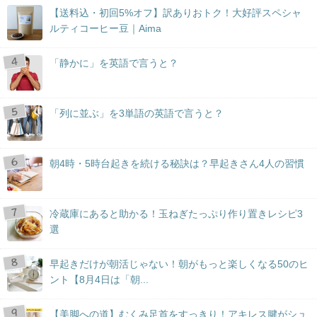
【送料込・初回5%オフ】訳ありおトク！大好評スペシャ
ルティコーヒー豆｜Aima
「静かに」を英語で言うと？
「列に並ぶ」を3単語の英語で言うと？
朝4時・5時台起きを続ける秘訣は？早起きさん4人の習慣
冷蔵庫にあると助かる！玉ねぎたっぷり作り置きレシピ3
選
早起きだけが朝活じゃない！朝がもっと楽しくなる50のヒ
ント【8月4日は「朝...
【美脚への道】むくみ足首をすっきり！アキレス腱がシュ