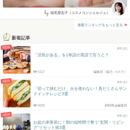
by:
稲毛登志子（コスメコンシェルジュ）
連載ランキングをもっと見る
新着記事
NEW
8/8 (土)
「活気がある」を1単語の英語で言うと？
5117
編集部（協力：eステ）
NEW
8/8 (土)
「切って挟むだけ」火を使わない！具だくさんサン
ドイッチレシピ3選
5025
朝時間.jp編集部
NEW
8/8 (土)
お盆の来客前に！朝の短時間で整う“玄関・リビン
グ”リセット術3選