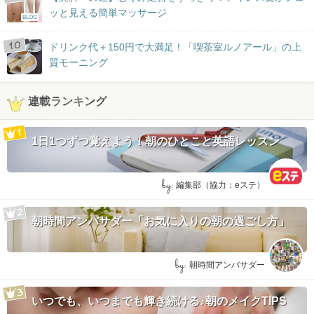
ッと見える簡単マッサージ
BLOG
ドリンク代＋150円で大満足！「喫茶室ルノアール」の上
質モーニング
連載ランキング
1日1つずつ覚えよう！朝のひとこと英語レッスン
by:
編集部（協力：eステ）
朝時間アンバサダー「お気に入りの朝の過ごし方」
by:
朝時間アンバサダー
いつでも、いつまでも輝き続ける♪朝のメイクTIPS