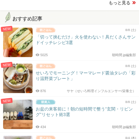
もっと見る
おすすめ記事
NEW
8/8 (土)
「切って挟むだけ」火を使わない！具だくさんサン
ドイッチレシピ3選
5025
朝時間.jp編集部
NEW
8/8 (土)
せいろでモーニング！マーマレード醤油タレの「彩
り温野菜プレート」
876
サヤ（せいろ料理インフルエンサー/栄養士）
NEW
8/8 (土)
お盆の来客前に！朝の短時間で整う“玄関・リビン
グ”リセット術3選
434
朝時間.jp編集部
8/4 (木)