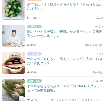
袋で揉むだけ！簡単すぎる作り置き「きゅうりのわ
さび漬け」
138441
Mayu*
11/1 (水)
朝の「ひとり会議」で後悔のない選択を。山口恵理
香さんの朝の過ごし方
4665
朝時間.jp編集部
1/17 (水)
外出先の「もしも」に備える。バッグに入れておき
たい防災グッズ
43674
田中青紗
3/11 (金)
平常時も使える防災グッズ◎「SONAENO クッシ
ョン型多機能寝袋」
11771
ライフスタイルショップ「スタイルストア」