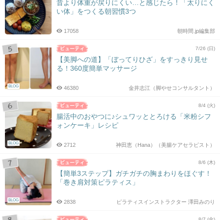
昔より体重が戻りにくい…と感じたら！「太りにく
い体」をつくる朝習慣3つ
17058
朝時間.jp編集部
7/26 (日)
【美脚への道】「ぼってりひざ」をすっきり見せ
る！360度簡単マッサージ
BLOG
46380
金井志江（脚やせコンサルタント）
8/4 (火)
腸活中のおやつに♪シュワッととろける「米粉シフ
ォンケーキ」レシピ
BLOG
2712
神田恵（Hana）（美腸ケアセラピスト）
8/6 (木)
【簡単3ステップ】ガチガチの胸まわりをほぐす！
「巻き肩対策ピラティス」
BLOG
2838
ピラティスインストラクター 澤田みのり
8/7 (金)