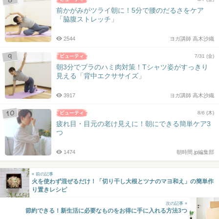
前かがみがツライ朝に！5分で腰のだるさをケア
「脇腹ストレッチ」
2544
ヨガ講師 高木沙織
7/31 (金)
朝3分でブラのハミ肉対策！Tシャツ姿がすっきり
見える「背中エクササイズ」
3917
ヨガ講師 高木沙織
8/6 (木)
疲れ目・目元の老け見えに！朝にできる簡単ケア3
つ
1474
朝時間.jp編集部
« 前の記事
火を使わず混ぜるだけ！「切り干し大根とツナのマヨ和え」の簡単作
り置きレシピ
次の記事 »
節約できる！新生活に必要なものをお得に手に入れる方法3つ