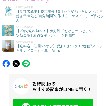
朝時間.jp編集部
【参加者募集】8/22開催！9月から変わりたい人へ！早
起き習慣化と“自分時間”の作り方｜ゲスト：井上皓史さ
ん
朝時間.jp編集部
【2個で送料無料！】大好評「おかしめいと」のスイー
ツ新登場 | お得なキャンペーン開催中
朝時間.jp編集部
【送料込・初回5%オフ】訳ありおトク！大好評スペシ
ャルティコーヒー豆｜Aima