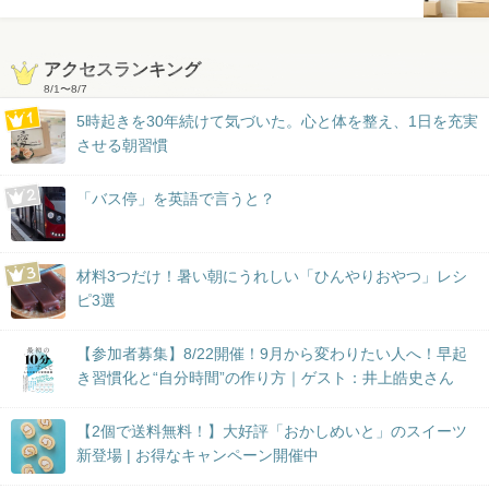
アクセスランキング
8/1
〜
8/7
5時起きを30年続けて気づいた。心と体を整え、1日を充実
させる朝習慣
「バス停」を英語で言うと？
材料3つだけ！暑い朝にうれしい「ひんやりおやつ」レシ
ピ3選
【参加者募集】8/22開催！9月から変わりたい人へ！早起
き習慣化と“自分時間”の作り方｜ゲスト：井上皓史さん
【2個で送料無料！】大好評「おかしめいと」のスイーツ
新登場 | お得なキャンペーン開催中