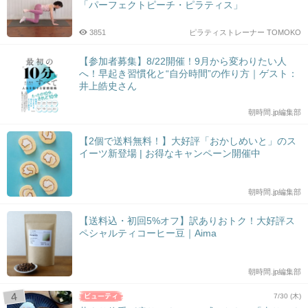
「パーフェクトピーチ・ピラティス」
3851
ピラティストレーナー TOMOKO
【参加者募集】8/22開催！9月から変わりたい人
へ！早起き習慣化と“自分時間”の作り方｜ゲスト：
井上皓史さん
朝時間.jp編集部
【2個で送料無料！】大好評「おかしめいと」のス
イーツ新登場 | お得なキャンペーン開催中
朝時間.jp編集部
【送料込・初回5%オフ】訳ありおトク！大好評ス
ペシャルティコーヒー豆｜Aima
朝時間.jp編集部
7/30 (木)