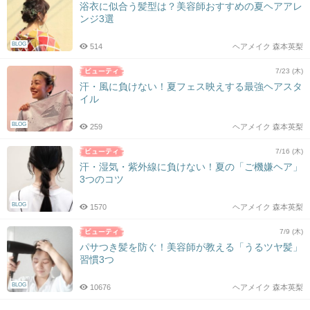
浴衣に似合う髪型は？美容師おすすめの夏ヘアアレ
ンジ3選
BLOG
514
ヘアメイク 森本英梨
7/23 (木)
汗・風に負けない！夏フェス映えする最強ヘアスタ
イル
BLOG
259
ヘアメイク 森本英梨
7/16 (木)
汗・湿気・紫外線に負けない！夏の「ご機嫌ヘア」
3つのコツ
BLOG
1570
ヘアメイク 森本英梨
7/9 (木)
パサつき髪を防ぐ！美容師が教える「うるツヤ髪」
習慣3つ
BLOG
10676
ヘアメイク 森本英梨