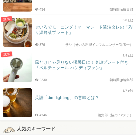
434
朝時間.jp編集部
NEW
8/8 (土)
せいろでモーニング！マーマレード醤油タレの「彩
り温野菜プレート」
876
サヤ（せいろ料理インフルエンサー/栄養士）
NEW
8/8 (土)
風だけじゃ足りない猛暑日に！冷却プレート付き
「ペルチェクール ハンディファン」
2230
朝時間.jp編集部
8/7 (金)
英語「dim lighting」の意味とは？
4346
編集部（協力：eステ）
人気のキーワード