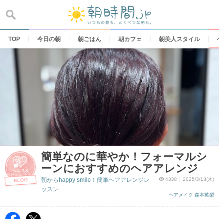
Skip
to
content
TOP
今日の朝
朝ごはん
朝カフェ
朝美人スタイル
簡単なのに華やか！フォーマルシ
ーンにおすすめのヘアアレンジ
朝からhappy smile！簡単ヘアアレンジレ
4338
2025/3/13(木)
BLOG
ッスン
ヘアメイク 森本英梨