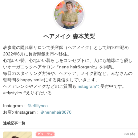
ヘアメイク 森本英梨
表参道の隠れ家サロンで美容師（ヘアメイク）として約10年勤め、
2022年6月に長野県飯田市へ移住。
心地いい髪、心地いい暮らしをコンセプトに、人にも地球にも優し
いオーガニックヘアサロン『nene hair&organic』を開業。
毎日のスタイリング方法や、ヘアケア、メイク術など、みなさんの
朝時間をhappy smileにする発信をしていきます。
ヘアアレンジやメイクなどのご質問も
Instagramで
受付中です。
#elystyles #えりすたいる
Instagram：
＠elllllynco
お店のInstagram：
＠nenehair8870
連載記事一覧
8/6 (木)