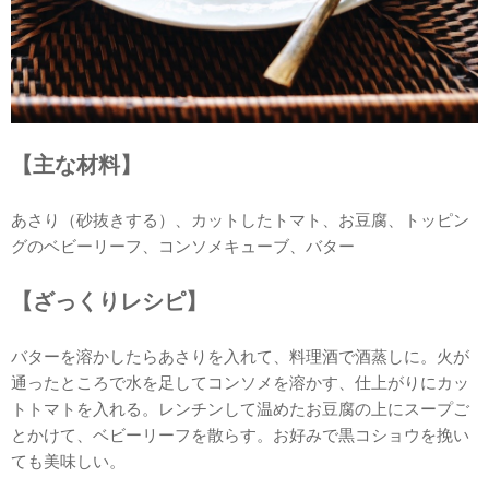
【主な材料】
あさり（砂抜きする）、カットしたトマト、お豆腐、トッピン
グのベビーリーフ、コンソメキューブ、バター
【ざっくりレシピ】
バターを溶かしたらあさりを入れて、料理酒で酒蒸しに。火が
通ったところで水を足してコンソメを溶かす、仕上がりにカッ
トトマトを入れる。レンチンして温めたお豆腐の上にスープご
とかけて、ベビーリーフを散らす。お好みで黒コショウを挽い
ても美味しい。