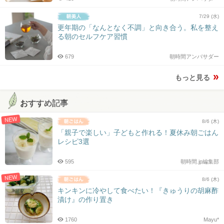
7/29 (水)
更年期の「なんとなく不調」と向き合う。私を整え
る朝のセルフケア習慣
679
朝時間アンバサダー
もっと見る
おすすめ記事
NEW
8/6 (木)
「親子で楽しい」子どもと作れる！夏休み朝ごはん
レシピ3選
595
朝時間.jp編集部
NEW
8/6 (木)
キンキンに冷やして食べたい！『きゅうりの胡麻酢
漬け』の作り置き
1760
Mayu*