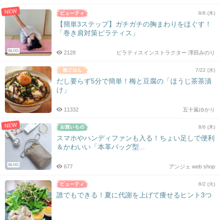
NEW
8/6 (木)
【簡単3ステップ】ガチガチの胸まわりをほぐす！
「巻き肩対策ピラティス」
BLOG
2128
ピラティスインストラクター 澤田みのり
7/22 (水)
だし要らず5分で簡単！梅と豆腐の「ほうじ茶茶漬
け」
11332
五十嵐ゆかり
NEW
8/6 (木)
スマホやハンディファンも入る！ちょい足しで便利
＆かわいい「本革バッグ型...
BLOG
677
アンジェ web shop
8/2 (火)
誰でもできる！夏に代謝を上げて痩せるヒント3つ