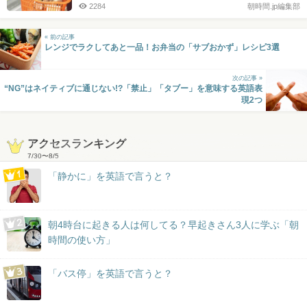
2284
朝時間.jp編集部
« 前の記事
レンジでラクしてあと一品！お弁当の「サブおかず」レシピ3選
次の記事 »
“NG”はネイティブに通じない!?「禁止」「タブー」を意味する英語表
現2つ
アクセスランキング
7/30
〜
8/5
「静かに」を英語で言うと？
朝4時台に起きる人は何してる？早起きさん3人に学ぶ「朝
時間の使い方」
「バス停」を英語で言うと？