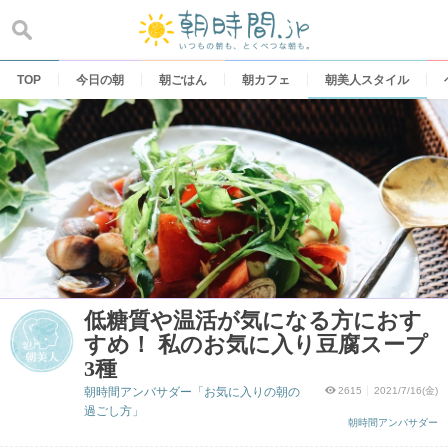
Skip
to
content
TOP
今日の朝
朝ごはん
朝カフェ
朝美人スタイル
低糖質や温活が気になる方におす
すめ！ 私のお気に入り豆腐スープ
3種
朝時間アンバサダー「お気に入りの朝の
2615
2021/7/16(金)
過ごし方」
朝時間アンバサダー