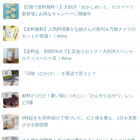
【2個で送料無料！】大好評「おかしめいと」のスイーツ
新登場 | お得なキャンペーン開催中
【送料無料】人気料理家かな姐さんの新刊＆万能ナイフの
セットが登場！｜Aima
【送料込・初回5%オフ】訳ありおトク！大好評スペシャ
ルティコーヒー豆｜Aima
「日陰（ひかげ）」を英語で言うと？
材料3つだけ！暑い朝にうれしい「ひんやりおやつ」レシ
ピ3選
5時起きを30年続けて気づいた。心と体を整え、1日を充実
させる朝習慣
火を使わず簡単！ポリポリ箸が止まらない「きゅうりの生