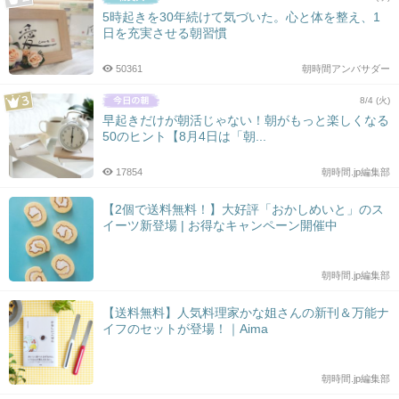
5時起きを30年続けて気づいた。心と体を整え、1
日を充実させる朝習慣
50361
朝時間アンバサダー
8/4 (火)
早起きだけが朝活じゃない！朝がもっと楽しくなる
50のヒント【8月4日は「朝...
17854
朝時間.jp編集部
【2個で送料無料！】大好評「おかしめいと」のス
イーツ新登場 | お得なキャンペーン開催中
朝時間.jp編集部
【送料無料】人気料理家かな姐さんの新刊＆万能ナ
イフのセットが登場！｜Aima
朝時間.jp編集部