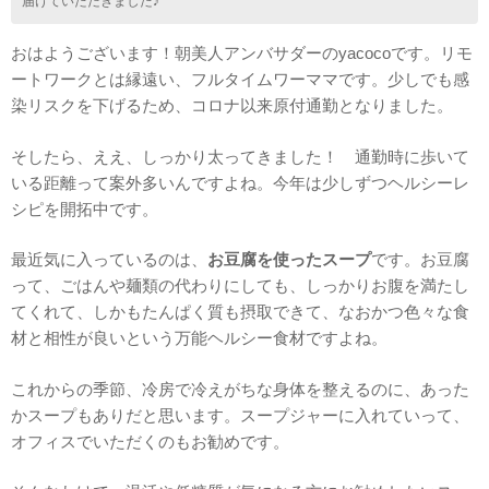
届けていただきました♪
おはようございます！朝美人アンバサダーのyacocoです。リモ
ートワークとは縁遠い、フルタイムワーママです。少しでも感
染リスクを下げるため、コロナ以来原付通勤となりました。
そしたら、ええ、しっかり太ってきました！ 通勤時に歩いて
いる距離って案外多いんですよね。今年は少しずつヘルシーレ
シピを開拓中です。
最近気に入っているのは、
お豆腐を使ったスープ
です。お豆腐
って、ごはんや麺類の代わりにしても、しっかりお腹を満たし
てくれて、しかもたんぱく質も摂取できて、なおかつ色々な食
材と相性が良いという万能ヘルシー食材ですよね。
これからの季節、冷房で冷えがちな身体を整えるのに、あった
かスープもありだと思います。スープジャーに入れていって、
オフィスでいただくのもお勧めです。