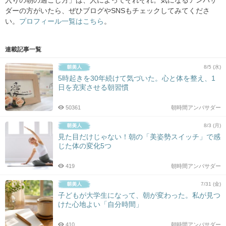
入りの朝の過ごし方」は、人によってそれぞれ。気になるアンバサ
ダーの方がいたら、ぜひブログやSNSもチェックしてみてくださ
い。
プロフィール一覧はこちら
。
連載記事一覧
8/5 (水)
5時起きを30年続けて気づいた。心と体を整え、1
日を充実させる朝習慣
50361
朝時間アンバサダー
8/3 (月)
見た目だけじゃない！朝の「美姿勢スイッチ」で感
じた体の変化5つ
419
朝時間アンバサダー
7/31 (金)
子どもが大学生になって、朝が変わった。私が見つ
けた心地よい「自分時間」
410
朝時間アンバサダー