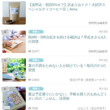
【送料込・初回5%オフ】訳ありおトク！大好評ス
ペシャルティコーヒー豆｜Aima
朝時間.jp編集部
8/5 (水)
朝4時・5時台起きを続ける秘訣は？早起きさん4人
の習慣
21477
朝時間.jp編集部
8/2 (日)
夏の不調をためない人が続けている！毎日の3つの
習慣
13903
長谷川千尋（美習慣コーチ🄬）
8/1 (土)
夏は予定通りにいかない。手帳を開くのもめんどく
さい日の「ふせん」活用術
BLOG
7630
かなころ（石山可奈子）