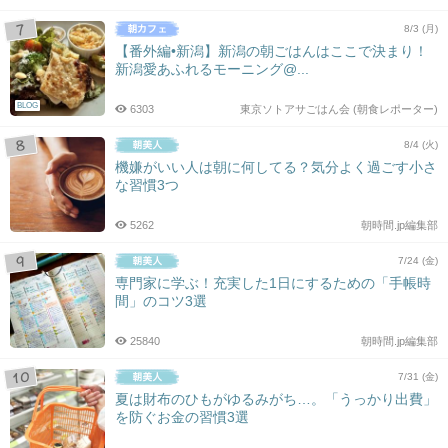
8/3 (月)
【番外編•新潟】新潟の朝ごはんはここで決まり！
新潟愛あふれるモーニング@...
BLOG
6303
東京ソトアサごはん会 (朝食レポーター)
8/4 (火)
機嫌がいい人は朝に何してる？気分よく過ごす小さ
な習慣3つ
5262
朝時間.jp編集部
7/24 (金)
専門家に学ぶ！充実した1日にするための「手帳時
間」のコツ3選
25840
朝時間.jp編集部
7/31 (金)
夏は財布のひもがゆるみがち…。「うっかり出費」
を防ぐお金の習慣3選