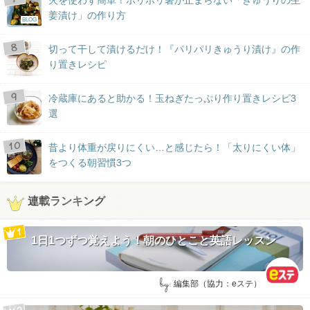
姜漬け」の作り方
BLOG
切って干して漬けるだけ！『パリパリきゅうり漬け』の作
り置きレシピ
冷蔵庫にあると助かる！玉ねぎたっぷり作り置きレシピ3
選
昔より体重が戻りにくい…と感じたら！「太りにくい体」
をつくる朝習慣3つ
連載ランキング
1日1つずつ覚えよう！朝のひとこと英語レッスン
by:
編集部（協力：eステ）