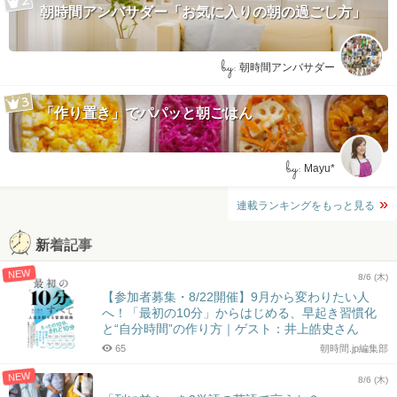
朝時間アンバサダー「お気に入りの朝の過ごし方」
by:
朝時間アンバサダー
「作り置き」でパパッと朝ごはん
by:
Mayu*
連載ランキングをもっと見る
新着記事
NEW
8/6 (木)
【参加者募集・8/22開催】9月から変わりたい人
へ！「最初の10分」からはじめる、早起き習慣化
と“自分時間”の作り方｜ゲスト：井上皓史さん
65
朝時間.jp編集部
NEW
8/6 (木)