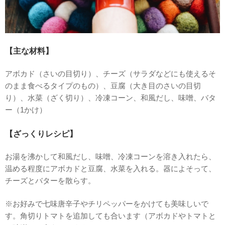
【主な材料】
アボカド（さいの目切り）、チーズ（サラダなどにも使えるそ
のまま食べるタイプのもの）、豆腐（大き目のさいの目切
り）、水菜（ざく切り）、冷凍コーン、和風だし、味噌、バタ
ー（1かけ）
【ざっくりレシピ】
お湯を沸かして和風だし、味噌、冷凍コーンを溶き入れたら、
温める程度にアボカドと豆腐、水菜を入れる。器によそって、
チーズとバターを散らす。
※お好みで七味唐辛子やチリペッパーをかけても美味しいで
す。角切りトマトを追加しても合います（アボカドやトマトと