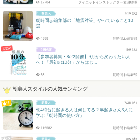
17784
ダイエットインストラクター岩瀬結暉
1/16 (火)
朝時間.jp編集部の「地震対策」やっていること10
選
4888
朝時間.jp編集部
NEW
8/6 (木)
【参加者募集・8/22開催】9月から変わりたい人
へ！「最初の10分」からはじ...
65
朝時間.jp編集部
朝美人スタイルの人気ランキング
7/28 (火)
朝4時台に起きる人は何してる？早起きさん3人に
学ぶ「朝時間の使い方」
116582
朝時間.jp編集部
8/5 (水)