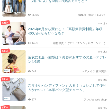
「列に並ぶ」を3単語の英語で言うと？
26205
編集部（協力：eステ）
NEW
8/6 (木)
2026年8月から変わる！「高額療養費制度」年収
400万円ならどうなる？
1453
稲村優貴子（ファイナンシャルプランナー）
NEW
8/6 (木)
浴衣に似合う髪型は？美容師おすすめの夏ヘアアレ
ンジ3選
BLOG
349
ヘアメイク 森本英梨
NEW
8/6 (木)
スマホやハンディファンも入る！ちょい足しで便利
＆かわいい「本革バッグ型チャーム」
BLOG
677
アンジェ web shop
NEW
8/6 (木)