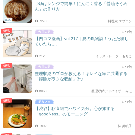
つゆはレンジで簡単！にんにく香る「醤油そうめ
ん」の作り方
BLOG
7278
料理家 エプロン
NEW
8/7 (金)
【四コマ漫画】vol.217｜夏の風物詩！うたた寝し
ていたら…。
212
イラストレーターもちこ
NEW
8/7 (金)
整理収納のプロが教える！キレイな家に共通する
「掃除がラクな収納」3つ
8068
整理収納アドバイザー みほ
NEW
8/7 (金)
【渋谷】駅直結でハワイ気分。心が旅する
「goodNess」のモーニング
1802
林 美帆子