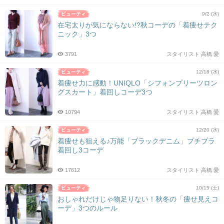
9/2 (水)
在宅太りが気にならない!?秋コーデの「着痩せテク
ニック」3つ
3791
スタイリスト 高橋 愛
12/18 (水)
着痩せ力に感動！UNIQLO「シフォンプリーツロン
グスカート」着回しコーデ3つ
10794
スタイリスト 高橋 愛
12/20 (水)
着痩せも狙える♪万能「ブラックデニム」プチプラ
着回し3コーデ
17612
スタイリスト 高橋 愛
10/15 (土)
おしゃれだけじゃ物足りない！秋冬の「痩せ見えコ
ーデ」3つのルール