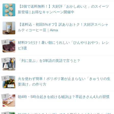
【2個で送料無料！】大好評「おかしめいと」のスイーツ
新登場 | お得なキャンペーン開催中
【送料込・初回5%オフ】訳ありおトク！大好評スペシャ
ルティコーヒー豆｜Aima
材料3つだけ！暑い朝にうれしい「ひんやりおやつ」レシ
ピ3選
「列に並ぶ」を3単語の英語で言うと？
火を使わず簡単！ポリポリ箸が止まらない「きゅうりの生
姜漬け」の作り方
BLOG
朝4時・5時台起きを続ける秘訣は？早起きさん4人の習慣