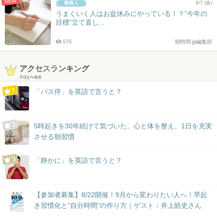
NEW
8/7 (金)
うまくいく人はお盆休みにやっている！？”今年の
目標”立て直し...
575
朝時間.jp編集部
アクセスランキング
7/31
〜
8/6
「バス停」を英語で言うと？
5時起きを30年続けて気づいた。心と体を整え、1日を充実
させる朝習慣
「静かに」を英語で言うと？
【参加者募集】8/22開催！9月から変わりたい人へ！早起
き習慣化と“自分時間”の作り方｜ゲスト：井上皓史さん