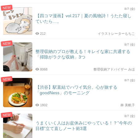
NEW
8/7 (金)
【四コマ漫画】vol.217｜夏の風物詩！うたた寝し
ていたら…。
212
イラストレーターもちこ
NEW
8/7 (金)
整理収納のプロが教える！キレイな家に共通する
「掃除がラクな収納」3つ
8068
整理収納アドバイザー みほ
NEW
8/7 (金)
【渋谷】駅直結でハワイ気分。心が旅する
「goodNess」のモーニング
1802
林 美帆子
NEW
8/7 (金)
うまくいく人はお盆休みにやっている！？”今年の
目標”立て直しノート術3選