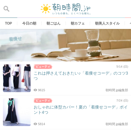
Skip
to
content
TOP
今日の朝
朝ごはん
朝カフェ
朝美人スタイル
着痩せ
5/14 (日)
これは押さえておきたい♪「着痩せコーデ」のコツ3
つ
9615
朝時間.jp編集部
7/24 (日)
おしゃれに体型カバー！夏の「着痩せコーデ」ポイ
ント4つ
5814
朝時間.jp編集部