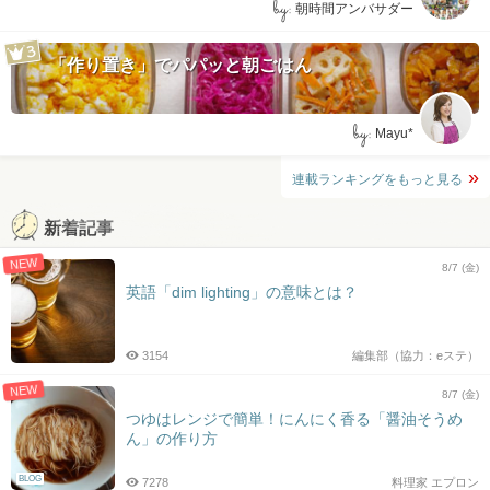
by:
朝時間アンバサダー
「作り置き」でパパッと朝ごはん
by:
Mayu*
連載ランキングをもっと見る
新着記事
NEW
8/7 (金)
英語「dim lighting」の意味とは？
3154
編集部（協力：eステ）
NEW
8/7 (金)
つゆはレンジで簡単！にんにく香る「醤油そうめ
ん」の作り方
BLOG
7278
料理家 エプロン