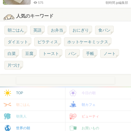
575
朝時間.jp編集部
人気のキーワード
朝ごはん
英語
お弁当
おにぎり
食パン
ダイエット
ピラティス
ホットケーキミックス
白菜
豆腐
トースト
パン
手帳
ノート
片づけ
TOP
今日の朝
朝ごはん
朝カフェ
朝美人
ビューティ
世界の朝
お買いもの