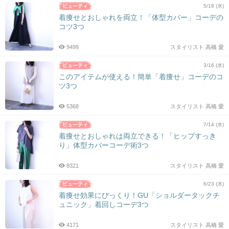
5/18 (水)
着痩せとおしゃれを両立！「体型カバー」コーデの
コツ3つ
9499
スタイリスト 高橋 愛
3/16 (水)
このアイテムが使える！簡単「着痩せ」コーデのコ
ツ3つ
5368
スタイリスト 高橋 愛
7/14 (水)
着痩せとおしゃれは両立できる！「ヒップすっき
り」体型カバーコーデ術3つ
8321
スタイリスト 高橋 愛
6/23 (水)
着痩せ効果にびっくり！GU「ショルダータックチ
ュニック」着回しコーデ3つ
4171
スタイリスト 高橋 愛