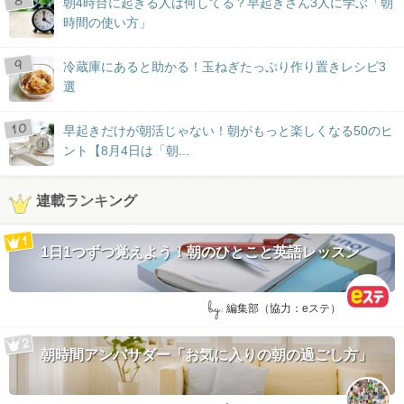
朝4時台に起きる人は何してる？早起きさん3人に学ぶ「朝
時間の使い方」
冷蔵庫にあると助かる！玉ねぎたっぷり作り置きレシピ3
選
早起きだけが朝活じゃない！朝がもっと楽しくなる50のヒ
ント【8月4日は「朝...
連載ランキング
1日1つずつ覚えよう！朝のひとこと英語レッスン
by:
編集部（協力：eステ）
朝時間アンバサダー「お気に入りの朝の過ごし方」