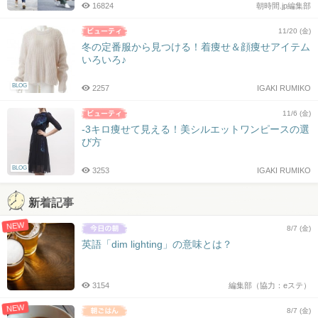
16824
朝時間.jp編集部
11/20 (金)
冬の定番服から見つける！着痩せ＆顔痩せアイテム
いろいろ♪
BLOG
2257
IGAKI RUMIKO
11/6 (金)
-3キロ痩せて見える！美シルエットワンピースの選
び方
BLOG
3253
IGAKI RUMIKO
新着記事
NEW
8/7 (金)
英語「dim lighting」の意味とは？
3154
編集部（協力：eステ）
NEW
8/7 (金)