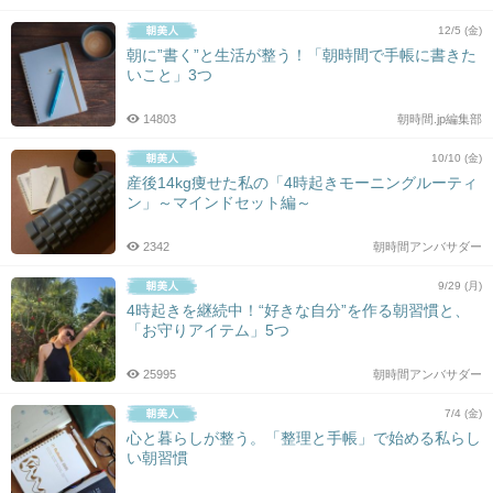
12/5 (金)
朝に”書く”と生活が整う！「朝時間で手帳に書きた
いこと」3つ
14803
朝時間.jp編集部
10/10 (金)
産後14kg痩せた私の「4時起きモーニングルーティ
ン」～マインドセット編～
2342
朝時間アンバサダー
9/29 (月)
4時起きを継続中！“好きな自分”を作る朝習慣と、
「お守りアイテム」5つ
25995
朝時間アンバサダー
7/4 (金)
心と暮らしが整う。「整理と手帳」で始める私らし
い朝習慣