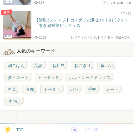
BLOG
575
アンジェ web shop
NEW
8/6 (木)
【簡単3ステップ】ガチガチの胸まわりをほぐす！
「巻き肩対策ピラティス」
BLOG
2035
ピラティスインストラクター 澤田みのり
人気のキーワード
朝ごはん
英語
お弁当
おにぎり
食パン
ダイエット
ピラティス
ホットケーキミックス
白菜
豆腐
トースト
パン
手帳
ノート
片づけ
TOP
今日の朝