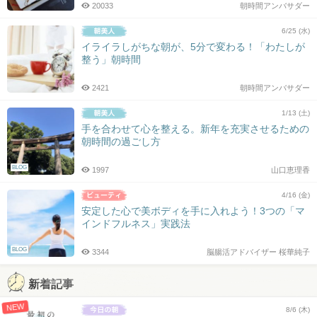
20033
朝時間アンバサダー
6/25 (水)
イライラしがちな朝が、5分で変わる！「わたしが
整う」朝時間
2421
朝時間アンバサダー
1/13 (土)
手を合わせて心を整える。新年を充実させるための
朝時間の過ごし方
BLOG
1997
山口恵理香
4/16 (金)
安定した心で美ボディを手に入れよう！3つの「マ
インドフルネス」実践法
BLOG
3344
脳腸活アドバイザー 桜華純子
新着記事
NEW
8/6 (木)