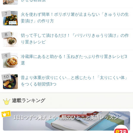
火を使わず簡単！ポリポリ箸が止まらない「きゅうりの生
姜漬け」の作り方
BLOG
切って干して漬けるだけ！『パリパリきゅうり漬け』の作
り置きレシピ
冷蔵庫にあると助かる！玉ねぎたっぷり作り置きレシピ3
選
昔より体重が戻りにくい…と感じたら！「太りにくい体」
をつくる朝習慣3つ
連載ランキング
1日1つずつ覚えよう！朝のひとこと英語レッスン