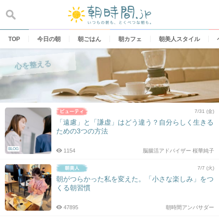
Skip
to
content
TOP
今日の朝
朝ごはん
朝カフェ
朝美人スタイル
心を整える
7/31 (金)
「遠慮」と「謙虚」はどう違う？自分らしく生きる
ための3つの方法
BLOG
1154
脳腸活アドバイザー 桜華純子
7/7 (火)
朝がつらかった私を変えた。「小さな楽しみ」をつ
くる朝習慣
47895
朝時間アンバサダー