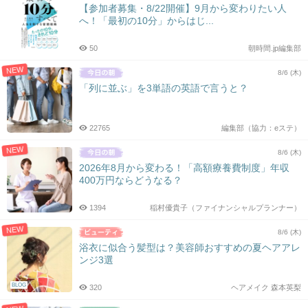
【参加者募集・8/22開催】9月から変わりたい人
へ！「最初の10分」からはじ...
50
朝時間.jp編集部
NEW
8/6 (木)
「列に並ぶ」を3単語の英語で言うと？
22765
編集部（協力：eステ）
NEW
8/6 (木)
2026年8月から変わる！「高額療養費制度」年収
400万円ならどうなる？
1394
稲村優貴子（ファイナンシャルプランナー）
NEW
8/6 (木)
浴衣に似合う髪型は？美容師おすすめの夏ヘアアレ
ンジ3選
BLOG
320
ヘアメイク 森本英梨