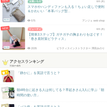
NEW
8/6 (木)
スマホやハンディファンも入る！ちょい足しで便利
＆かわいい「本革バッグ型...
BLOG
575
アンジェ web shop
NEW
8/6 (木)
【簡単3ステップ】ガチガチの胸まわりをほぐす！
「巻き肩対策ピラティス」
BLOG
2035
ピラティスインストラクター 澤田みのり
アクセスランキング
7/30
〜
8/5
「静かに」を英語で言うと？
朝4時台に起きる人は何してる？早起きさん3人に学ぶ「朝
時間の使い方」
「バス停」を英語で言うと？