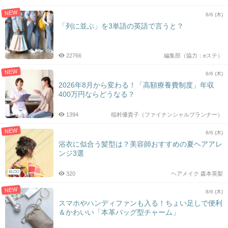
NEW
8/6 (木)
「列に並ぶ」を3単語の英語で言うと？
22766
編集部（協力：eステ）
NEW
8/6 (木)
2026年8月から変わる！「高額療養費制度」年収
400万円ならどうなる？
1394
稲村優貴子（ファイナンシャルプランナー）
NEW
8/6 (木)
浴衣に似合う髪型は？美容師おすすめの夏ヘアアレ
ンジ3選
BLOG
320
ヘアメイク 森本英梨
NEW
8/6 (木)
スマホやハンディファンも入る！ちょい足しで便利
＆かわいい「本革バッグ型チャーム」