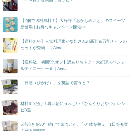
【2個で送料無料！】大好評「おかしめいと」のスイーツ
新登場 | お得なキャンペーン開催中
【送料無料】人気料理家かな姐さんの新刊＆万能ナイフの
セットが登場！｜Aima
【送料込・初回5%オフ】訳ありおトク！大好評スペシャ
ルティコーヒー豆｜Aima
「日陰（ひかげ）」を英語で言うと？
材料3つだけ！暑い朝にうれしい「ひんやりおやつ」レシ
ピ3選
5時起きを30年続けて気づいた。心と体を整え、1日を充実
させる朝習慣