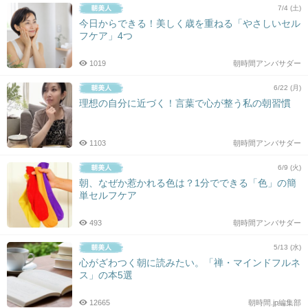
7/4 (土)
今日からできる！美しく歳を重ねる「やさしいセル
フケア」4つ
1019
朝時間アンバサダー
6/22 (月)
理想の自分に近づく！言葉で心が整う私の朝習慣
1103
朝時間アンバサダー
6/9 (火)
朝、なぜか惹かれる色は？1分でできる「色」の簡
単セルフケア
493
朝時間アンバサダー
5/13 (水)
心がざわつく朝に読みたい。「禅・マインドフルネ
ス」の本5選
12665
朝時間.jp編集部