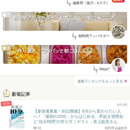
by:
編集部（協力：eステ）
朝時間アンバサダー「お気に入りの朝の過ごし方」
by:
朝時間アンバサダー
「作り置き」でパパッと朝ごはん
by:
Mayu*
連載ランキングをもっと見る
新着記事
NEW
8/6 (木)
【参加者募集・8/22開催】9月から変わりたい人
へ！「最初の10分」からはじめる、早起き習慣化
と“自分時間”の作り方｜ゲスト：井上皓史さん
50
朝時間.jp編集部