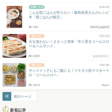
6/28 (水)
こんな朝ごはんが作りたい！飯島奈美さんのレシピ
本「朝ごはんの献立」
7081
朝時間.jp編集部
8/22 (月)
火を使わない！ささっと簡単「作り置きコールスロ
ー＆ハムサンド」
23083
おがわひろこ
10/8 (木)
サンドイッチにもご飯にも！ツナ入り粒マスタード
の「コールスロー」
15975
Mayu*
投
前のページ
稿
ナ
新着記事