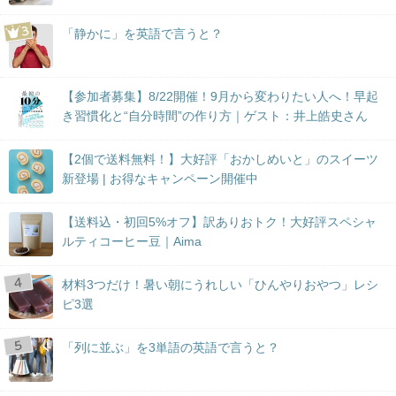
「静かに」を英語で言うと？
【参加者募集】8/22開催！9月から変わりたい人へ！早起
き習慣化と“自分時間”の作り方｜ゲスト：井上皓史さん
【2個で送料無料！】大好評「おかしめいと」のスイーツ
新登場 | お得なキャンペーン開催中
【送料込・初回5%オフ】訳ありおトク！大好評スペシャ
ルティコーヒー豆｜Aima
材料3つだけ！暑い朝にうれしい「ひんやりおやつ」レシ
ピ3選
「列に並ぶ」を3単語の英語で言うと？