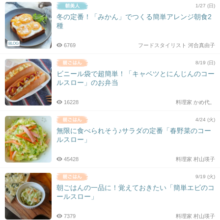
1/27 (日)
冬の定番！「みかん」でつくる簡単アレンジ朝食2
種
BLOG
6769
フードスタイリスト 河合真由子
8/19 (日)
ビニール袋で超簡単！「キャベツとにんじんのコー
ルスロー」のお弁当
16228
料理家 かめ代。
4/24 (火)
無限に食べられそう♪サラダの定番「春野菜のコー
ルスロー」
45428
料理家 村山瑛子
9/19 (火)
朝ごはんの一品に！覚えておきたい「簡単エビのコ
ールスロー」
7379
料理家 村山瑛子