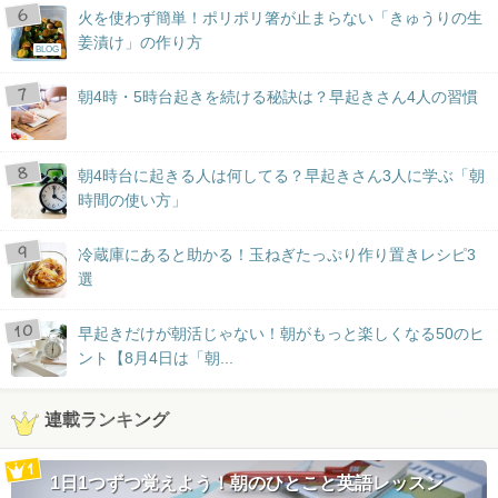
火を使わず簡単！ポリポリ箸が止まらない「きゅうりの生
姜漬け」の作り方
BLOG
朝4時・5時台起きを続ける秘訣は？早起きさん4人の習慣
朝4時台に起きる人は何してる？早起きさん3人に学ぶ「朝
時間の使い方」
冷蔵庫にあると助かる！玉ねぎたっぷり作り置きレシピ3
選
早起きだけが朝活じゃない！朝がもっと楽しくなる50のヒ
ント【8月4日は「朝...
連載ランキング
1日1つずつ覚えよう！朝のひとこと英語レッスン