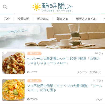
Skip
to
content
TOP
今日の朝
朝ごはん
朝カフェ
朝美人スタイル
コールスロー
2/1 (土)
ヘルシーな大量消費レシピ！10分で簡単「白菜の
しゃきしゃきコールスロー」
15782
タラゴン（奥津純子）
5/16 (木)
マヨ不使用で簡単！キャベツの大量消費に『コール
スロー』の作り置き
75609
Mayu*