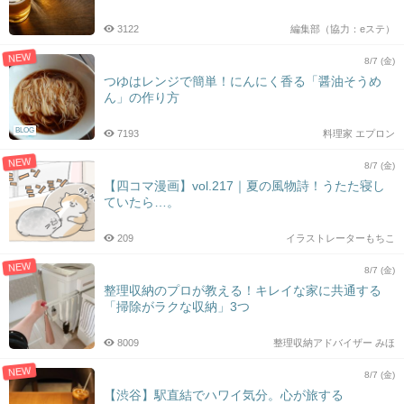
3122
編集部（協力：eステ）
NEW
8/7 (金)
つゆはレンジで簡単！にんにく香る「醤油そうめ
ん」の作り方
BLOG
7193
料理家 エプロン
NEW
8/7 (金)
【四コマ漫画】vol.217｜夏の風物詩！うたた寝し
ていたら…。
209
イラストレーターもちこ
NEW
8/7 (金)
整理収納のプロが教える！キレイな家に共通する
「掃除がラクな収納」3つ
8009
整理収納アドバイザー みほ
NEW
8/7 (金)
【渋谷】駅直結でハワイ気分。心が旅する