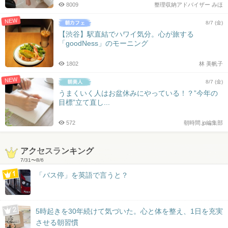
8009
整理収納アドバイザー みほ
NEW
8/7 (金)
【渋谷】駅直結でハワイ気分。心が旅する
「goodNess」のモーニング
1802
林 美帆子
NEW
8/7 (金)
うまくいく人はお盆休みにやっている！？”今年の
目標”立て直し...
572
朝時間.jp編集部
アクセスランキング
7/31
〜
8/6
「バス停」を英語で言うと？
5時起きを30年続けて気づいた。心と体を整え、1日を充実
させる朝習慣