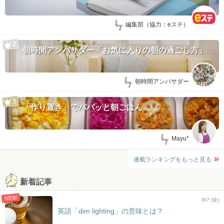
by:
編集部（協力：eステ）
朝時間アンバサダー「お気に入りの朝の過ごし方」
by:
朝時間アンバサダー
「作り置き」でパパッと朝ごはん
by:
Mayu*
連載ランキングをもっと見る
新着記事
NEW
8/7 (金)
英語「dim lighting」の意味とは？