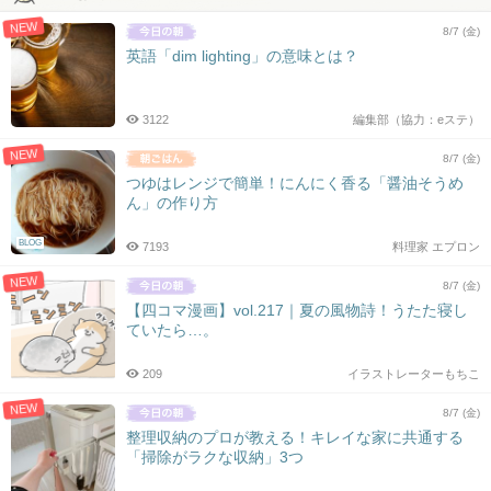
ビ
NEW
ゲ
8/7 (金)
ー
英語「dim lighting」の意味とは？
シ
ョ
3122
編集部（協力：eステ）
ン
NEW
8/7 (金)
つゆはレンジで簡単！にんにく香る「醤油そうめ
ん」の作り方
BLOG
7193
料理家 エプロン
NEW
8/7 (金)
【四コマ漫画】vol.217｜夏の風物詩！うたた寝し
ていたら…。
209
イラストレーターもちこ
NEW
8/7 (金)
整理収納のプロが教える！キレイな家に共通する
「掃除がラクな収納」3つ