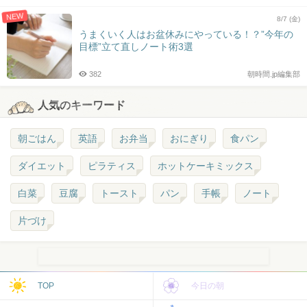
NEW
8/7 (金)
うまくいく人はお盆休みにやっている！？”今年の
目標”立て直しノート術3選
382
朝時間.jp編集部
人気のキーワード
朝ごはん
英語
お弁当
おにぎり
食パン
ダイエット
ピラティス
ホットケーキミックス
白菜
豆腐
トースト
パン
手帳
ノート
片づけ
TOP
今日の朝