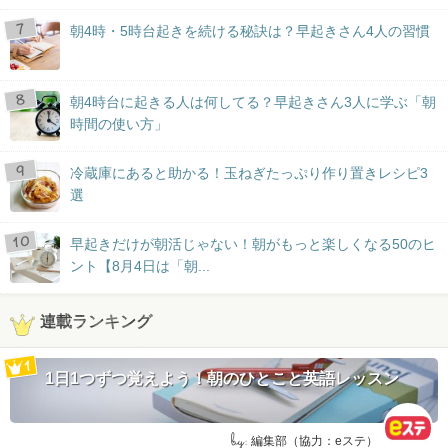
朝4時・5時台起きを続ける秘訣は？早起きさん4人の習慣
朝4時台に起きる人は何してる？早起きさん3人に学ぶ「朝
時間の使い方」
冷蔵庫にあると助かる！玉ねぎたっぷり作り置きレシピ3
選
早起きだけが朝活じゃない！朝がもっと楽しくなる50のヒ
ント【8月4日は「朝...
連載ランキング
1日1つずつ覚えよう！朝のひとこと英語レッスン
by:
編集部（協力：eステ）