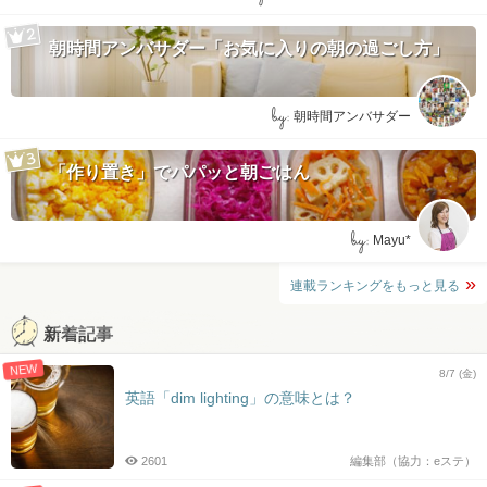
朝時間アンバサダー「お気に入りの朝の過ごし方」
by:
朝時間アンバサダー
「作り置き」でパパッと朝ごはん
by:
Mayu*
連載ランキングをもっと見る
新着記事
NEW
8/7 (金)
英語「dim lighting」の意味とは？
2601
編集部（協力：eステ）