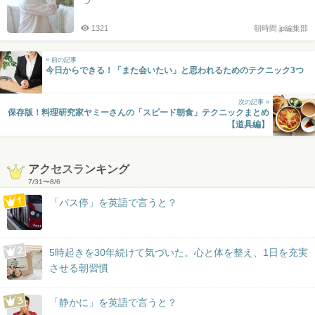
つ
1321
朝時間.jp編集部
« 前の記事
今日からできる！「また会いたい」と思われるためのテクニック3つ
次の記事 »
保存版！料理研究家ヤミーさんの「スピード朝食」テクニックまとめ
【道具編】
アクセスランキング
7/31
〜
8/6
「バス停」を英語で言うと？
5時起きを30年続けて気づいた。心と体を整え、1日を充実
させる朝習慣
「静かに」を英語で言うと？