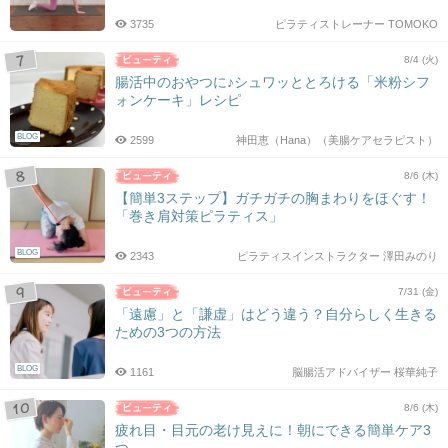
3735
ピラティストレーナー TOMOKO
8/4 (火)
腸活中のおやつに♪シュワッととろける「米粉シフ
ォンケーキ」レシピ
BLOG
2599
神田恵（Hana）（美腸ケアセラピスト）
8/6 (木)
【簡単3ステップ】ガチガチの胸まわりをほぐす！
「巻き肩対策ピラティス」
BLOG
2343
ピラティスインストラクター 澤田みのり
7/31 (金)
「遠慮」と「謙虚」はどう違う？自分らしく生きる
ための3つの方法
BLOG
1161
脳腸活アドバイザー 桜華純子
8/6 (木)
疲れ目・目元の老け見えに！朝にできる簡単ケア3