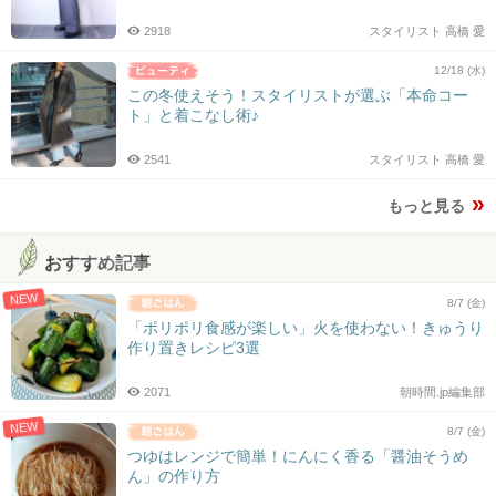
2918
スタイリスト 高橋 愛
12/18 (水)
この冬使えそう！スタイリストが選ぶ「本命コー
ト」と着こなし術♪
2541
スタイリスト 高橋 愛
もっと見る
おすすめ記事
NEW
8/7 (金)
「ポリポリ食感が楽しい」火を使わない！きゅうり
作り置きレシピ3選
2071
朝時間.jp編集部
NEW
8/7 (金)
つゆはレンジで簡単！にんにく香る「醤油そうめ
ん」の作り方