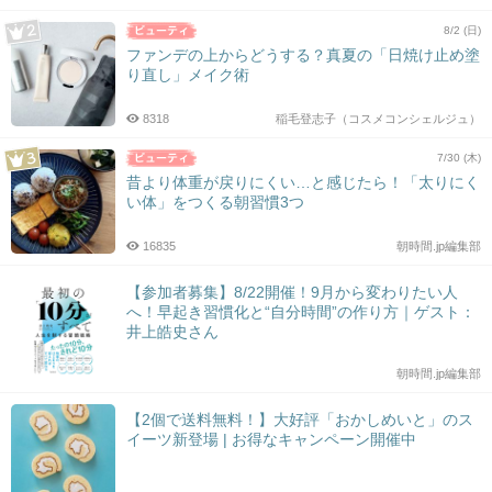
8/2 (日)
ファンデの上からどうする？真夏の「日焼け止め塗
り直し」メイク術
8318
稲毛登志子（コスメコンシェルジュ）
7/30 (木)
昔より体重が戻りにくい…と感じたら！「太りにく
い体」をつくる朝習慣3つ
16835
朝時間.jp編集部
【参加者募集】8/22開催！9月から変わりたい人
へ！早起き習慣化と“自分時間”の作り方｜ゲスト：
井上皓史さん
朝時間.jp編集部
【2個で送料無料！】大好評「おかしめいと」のス
イーツ新登場 | お得なキャンペーン開催中