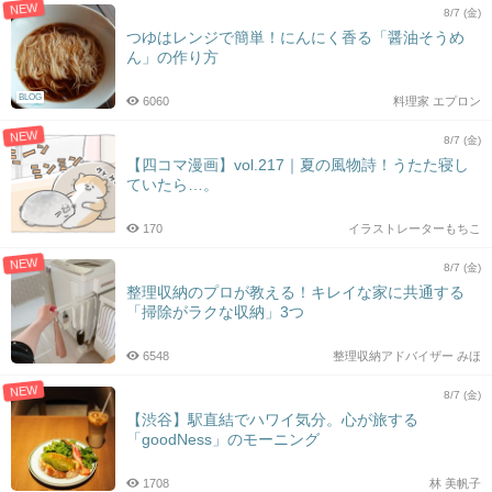
NEW
8/7 (金)
つゆはレンジで簡単！にんにく香る「醤油そうめ
ん」の作り方
BLOG
6060
料理家 エプロン
NEW
8/7 (金)
【四コマ漫画】vol.217｜夏の風物詩！うたた寝し
ていたら…。
170
イラストレーターもちこ
NEW
8/7 (金)
整理収納のプロが教える！キレイな家に共通する
「掃除がラクな収納」3つ
6548
整理収納アドバイザー みほ
NEW
8/7 (金)
【渋谷】駅直結でハワイ気分。心が旅する
「goodNess」のモーニング
1708
林 美帆子