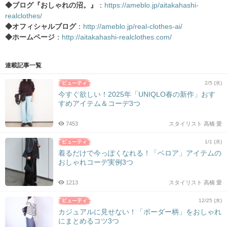
◆ブログ『おしゃれの沼。』
：
https://ameblo.jp/aitakahashi-
realclothes/
◆オフィシャルブログ
：
http://ameblo.jp/real-clothes-ai/
◆ホームページ
：
http://aitakahashi-realclothes.com/
連載記事一覧
2/5 (水)
今すぐ欲しい！2025年「UNIQLO春の新作」おす
すめアイテム＆コーデ3つ
7453
スタイリスト 高橋 愛
1/1 (水)
着るだけで今っぽくなれる！「ベロア」アイテムの
おしゃれコーデ実例3つ
1213
スタイリスト 高橋 愛
12/25 (水)
カジュアルに見せない！「ボーダー柄」をおしゃれ
にまとめるコツ3つ