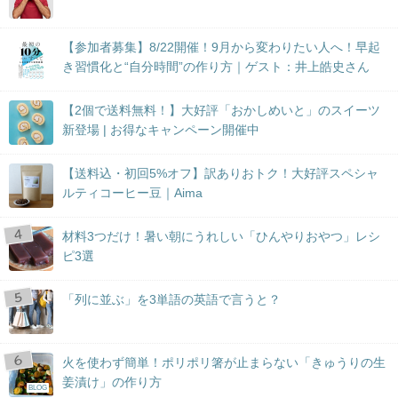
【参加者募集】8/22開催！9月から変わりたい人へ！早起
き習慣化と“自分時間”の作り方｜ゲスト：井上皓史さん
【2個で送料無料！】大好評「おかしめいと」のスイーツ
新登場 | お得なキャンペーン開催中
【送料込・初回5%オフ】訳ありおトク！大好評スペシャ
ルティコーヒー豆｜Aima
材料3つだけ！暑い朝にうれしい「ひんやりおやつ」レシ
ピ3選
「列に並ぶ」を3単語の英語で言うと？
火を使わず簡単！ポリポリ箸が止まらない「きゅうりの生
姜漬け」の作り方
BLOG