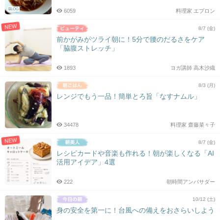
BLOG
6059
料理家 エプロン
NEW
8/7 (金)
前かがみがツライ朝に！5分で腰のだるさをケア
「脇腹ストレッチ」
1893
ヨガ講師 高木沙織
8/3 (月)
レンジでもう一品！簡単とろ旨「なすナムル」
34478
料理家 齋藤菜々子
NEW
8/7 (金)
レシピカードや音楽も作れる！朝が楽しくなる「AI
活用アイデア」4選
222
朝時間アンバサダー
10/12 (土)
身の安全を第一に！台風への備えをおさらいしよう