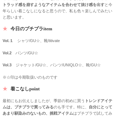
トラッド感を崩すようなアイテムを合わせて抜け感を出す
と今
年らしい着こなしになると思うので、私も色々楽しんでみたい
と思います。
今日のプチプラitem
Vol.１
シャツ/GU☆、靴/titivate
Vol.2
パンツ/GU☆
Vol.3
ジャケット/GU☆、パンツ/UNIQLO☆、靴/GU☆
※☆印は今期取扱いのものです
着こなしpoint
最初にもお伝えしましたが、季節の初めに買う
トレンドアイテ
ムは、プチプラで買ってみる
のも手です。特に、
自分にとって
あまり馴染みのないもの、挑戦アイテム
はプチプラで試してみ