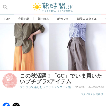
Skip
to
content
TOP
今日の朝
朝ごはん
朝カフェ
朝美人スタイル
この秋活躍！「GU」でいま買いた
いプチプラ3アイテム
プチプラで楽しむファッションコーデ術
19557
2017/8/30(水)
スタイリスト 高橋 愛