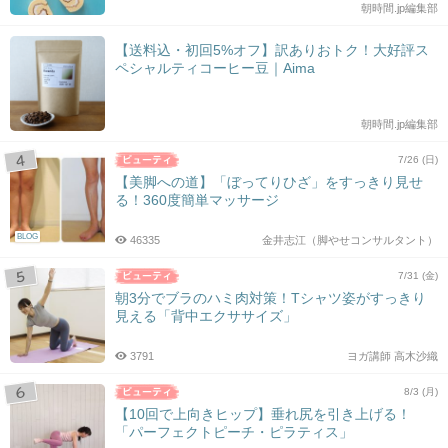
朝時間.jp編集部
【送料込・初回5%オフ】訳ありおトク！大好評ス
ペシャルティコーヒー豆｜Aima
朝時間.jp編集部
7/26 (日)
【美脚への道】「ぼってりひざ」をすっきり見せ
る！360度簡単マッサージ
BLOG
46335
金井志江（脚やせコンサルタント）
7/31 (金)
朝3分でブラのハミ肉対策！Tシャツ姿がすっきり
見える「背中エクササイズ」
3791
ヨガ講師 高木沙織
8/3 (月)
【10回で上向きヒップ】垂れ尻を引き上げる！
「パーフェクトピーチ・ピラティス」