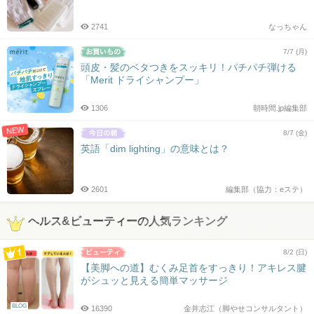
2741
なっちゃん
7/7 (月)
頭皮・髪のベタつきをスッキリ！パチパチ弾ける
「Merit ドライシャンプー」
1306
朝時間.jp編集部
NEW
8/7 (金)
英語「dim lighting」の意味とは？
2601
編集部（協力：eステ）
ヘルス&ビューティーの人気ランキング
8/2 (日)
【美脚への道】むくみ足首をすっきり！アキレス腱
がシュッと見える簡単マッサージ
BLOG
16390
金井志江（脚やせコンサルタント）