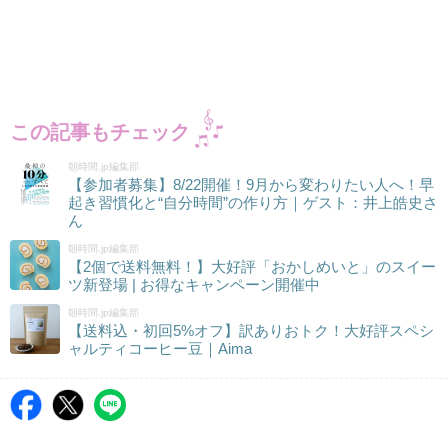
この記事もチェック
朝時間.jp編集部
【参加者募集】8/22開催！9月から変わりたい人へ！早
起き習慣化と“自分時間”の作り方｜ゲスト：井上皓史さ
ん
朝時間.jp編集部
【2個で送料無料！】大好評「おかしめいと」のスイー
ツ新登場 | お得なキャンペーン開催中
朝時間.jp編集部
【送料込・初回5%オフ】訳ありおトク！大好評スペシ
ャルティコーヒー豆｜Aima