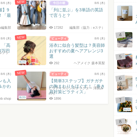
NEW
8/6 (木)
8/6 (木)
催】9
「列に並ぶ」を3単語の英語
！「最
で言うと？
jp編集部
17282
編集部（協力：eステ）
NEW
8/6 (木)
8/6 (木)
！「高
浴衣に似合う髪型は？美容師
0万円
おすすめの夏ヘアアレンジ3
ルプラ
選
BLOG
292
ヘアメイク 森本英梨
NEW
8/6 (木)
8/6 (木)
ンも入
【簡単3ステップ】ガチガチ
＆かわ
の胸まわりをほぐす！「巻き
ピラティスインストラクター 澤田み
肩対策ピラティス」
のり
BLOG
 shop
1896
BLOG