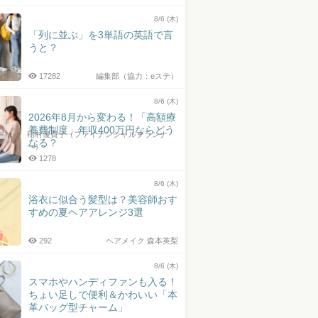
井上皓史さん
8/6 (木)
「列に並ぶ」を3単語の英語で言
うと？
17282
編集部（協力：eステ）
8/6 (木)
2026年8月から変わる！「高額療
養費制度」年収400万円ならどう
稲村優貴子（ファイナンシャルプランナ
なる？
ー）
1278
8/6 (木)
浴衣に似合う髪型は？美容師おす
すめの夏ヘアアレンジ3選
292
ヘアメイク 森本英梨
8/6 (木)
スマホやハンディファンも入る！
ちょい足しで便利＆かわいい「本
革バッグ型チャーム」