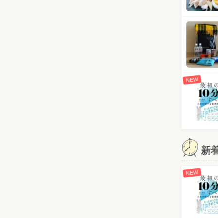
NEW
新
NEW