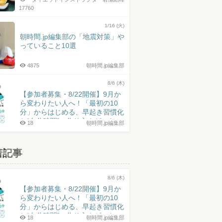
17760
1/16 (火)
朝時間.jp編集部の「地震対策」や
っていること10選
4875
朝時間.jp編集部
8/6 (木)
【参加者募集・8/22開催】9月か
ら変わりたい人へ！「最初の10
分」からはじめる、早起き習慣化
と“自分時間”の作り方｜ゲスト：
18
朝時間.jp編集部
井上皓史さん
着記事
8/6 (木)
【参加者募集・8/22開催】9月か
ら変わりたい人へ！「最初の10
分」からはじめる、早起き習慣化
と“自分時間”の作り方｜ゲスト：
18
朝時間.jp編集部