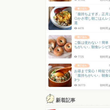
「腹持ちよすぎ」正月
◎かさ増し朝ごはんレ
選
4478
朝時間.
ご飯は使わない！簡単
ちがいい」朝食レシピ
7725
朝時間.
お昼まで安心！時短で
「腹持ちがいい」朝食
3つ
36773
朝時間.
新着記事