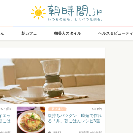
はん
朝カフェ
朝美人スタイル
ヘルス＆ビューティ
6/7 (日)
5/8 (金)
イエッ
腹持ちバツグン！時短で作れ
朝ごは
る「丼」朝ごはんレシピ3選
jp編集部
18857
朝時間.jp編集部