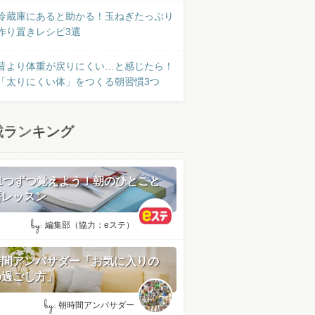
冷蔵庫にあると助かる！玉ねぎたっぷり
作り置きレシピ3選
昔より体重が戻りにくい…と感じたら！
「太りにくい体」をつくる朝習慣3つ
載ランキング
日1つずつ覚えよう！朝のひとこと
語レッスン
by:
編集部（協力：eステ）
時間アンバサダー「お気に入りの
の過ごし方」
by:
朝時間アンバサダー