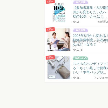
NEW
【参加者募集・8/22開
月から変わりたい人へ
初の10分」からはじ...
18
朝時間.
NEW
2026年8月から変わる
額療養費制度」年収40
稲村優貴子（ファイナンシャ
ならどうなる？
ンナー）
1278
NEW
スマホやハンディファ
る！ちょい足しで便利
いい「本革バッグ型...
BLOG
357
アンジェ web