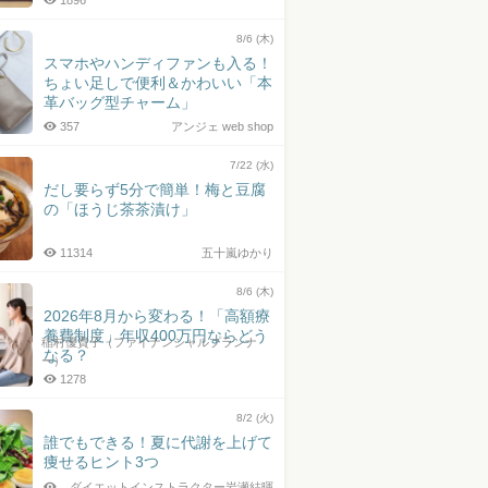
1896
8/6 (木)
スマホやハンディファンも入る！
ちょい足しで便利＆かわいい「本
革バッグ型チャーム」
357
アンジェ web shop
7/22 (水)
だし要らず5分で簡単！梅と豆腐
の「ほうじ茶茶漬け」
11314
五十嵐ゆかり
8/6 (木)
2026年8月から変わる！「高額療
養費制度」年収400万円ならどう
稲村優貴子（ファイナンシャルプランナ
なる？
ー）
1278
8/2 (火)
誰でもできる！夏に代謝を上げて
痩せるヒント3つ
ダイエットインストラクター岩瀬結暉