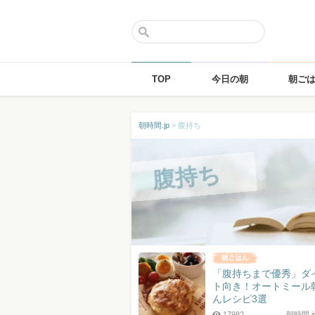
TOP
今日の朝
朝ご
Skip
朝時間.jp
>
腹持ち
to
content
腹持ち
「腹持ちまで優秀」ダ
ト向き！オートミール
んレシピ3選
17982
朝時間.