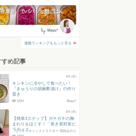
作り置き」でパパッと朝ごはん
by:
Mayu*
連載ランキングをもっと見る
すすめ記事
8/6 (木)
キンキンに冷やして食べたい！
『きゅうりの胡麻酢漬け』の作り
置き
1591
Mayu*
8/6 (木)
【簡単3ステップ】ガチガチの胸
まわりをほぐす！「巻き肩対策ピ
ラティス」
ピラティスインストラクター 澤田みのり