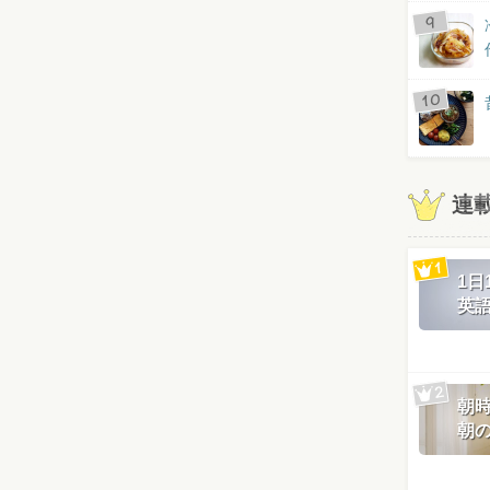
連
1
英
朝
朝