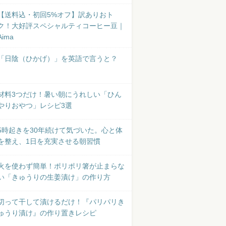
【送料込・初回5%オフ】訳ありおト
ク！大好評スペシャルティコーヒー豆｜
Aima
「日陰（ひかげ）」を英語で言うと？
材料3つだけ！暑い朝にうれしい「ひん
やりおやつ」レシピ3選
5時起きを30年続けて気づいた。心と体
を整え、1日を充実させる朝習慣
火を使わず簡単！ポリポリ箸が止まらな
い「きゅうりの生姜漬け」の作り方
切って干して漬けるだけ！『パリパリき
ゅうり漬け』の作り置きレシピ