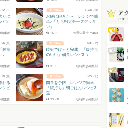
1/22 (木)
12/31 (水)
ア
太りに
お餅に飽きたら！レンジで簡
7/30
〜
シピ3
単♪「もち明太チーズグラタ
ン」
jp編集部
15621
管理栄養士 maiko
5/6 (月)
1/30 (火)
「腹持
時短でぱっと完成！「腹持ち
3つ
のいい」朝食レシピ3つ
jp編集部
9195
朝時間.jp編集部
5/19 (金)
5/29 (土)
作れる
間食を予防！レンジで簡単
レシピ
「腹持ち」朝ごはんレシピ3
選
jp編集部
33660
朝時間.jp編集部