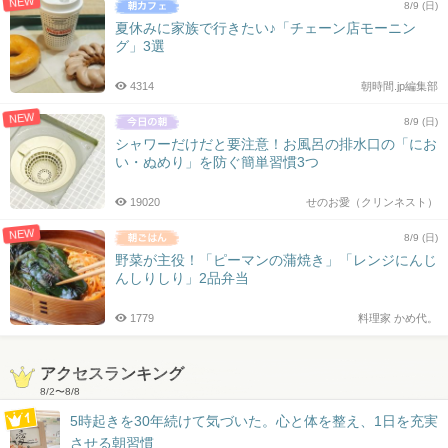
NEW
8/9 (日)
夏休みに家族で行きたい♪「チェーン店モーニン
グ」3選
4314
朝時間.jp編集部
NEW
8/9 (日)
シャワーだけだと要注意！お風呂の排水口の「にお
い・ぬめり」を防ぐ簡単習慣3つ
19020
せのお愛（クリンネスト）
NEW
8/9 (日)
野菜が主役！「ピーマンの蒲焼き」「レンジにんじ
んしりしり」2品弁当
1779
料理家 かめ代。
アクセスランキング
8/2
〜
8/8
5時起きを30年続けて気づいた。心と体を整え、1日を充実
させる朝習慣