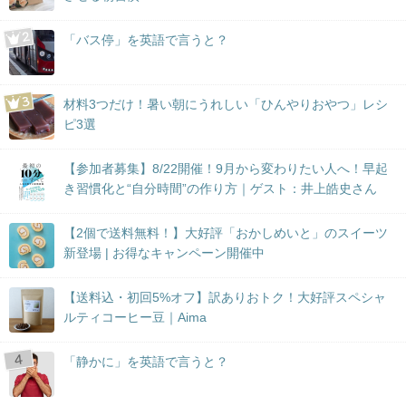
「バス停」を英語で言うと？
材料3つだけ！暑い朝にうれしい「ひんやりおやつ」レシ
ピ3選
【参加者募集】8/22開催！9月から変わりたい人へ！早起
き習慣化と“自分時間”の作り方｜ゲスト：井上皓史さん
【2個で送料無料！】大好評「おかしめいと」のスイーツ
新登場 | お得なキャンペーン開催中
【送料込・初回5%オフ】訳ありおトク！大好評スペシャ
ルティコーヒー豆｜Aima
「静かに」を英語で言うと？