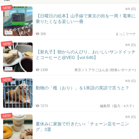
NEW
8/9 (日)
【日曜日の絵本】山手線で東京の街を一周！電車に
乗りたくなる楽しい一冊
BLOG
305
まっこリ〜ナ
NEW
8/9 (日)
【新丸子】朝からのんびり。おいしいサンドイッチ
とコーヒーと@VEG【vol.646】
BLOG
1338
東京ソトアサごはん会 (朝食レポーター)
NEW
8/9 (日)
動物の「檻（おり）」を1単語の英語で言うと？
7273
編集部（協力：eステ）
NEW
8/9 (日)
夏休みに家族で行きたい♪「チェーン店モーニン
グ」3選