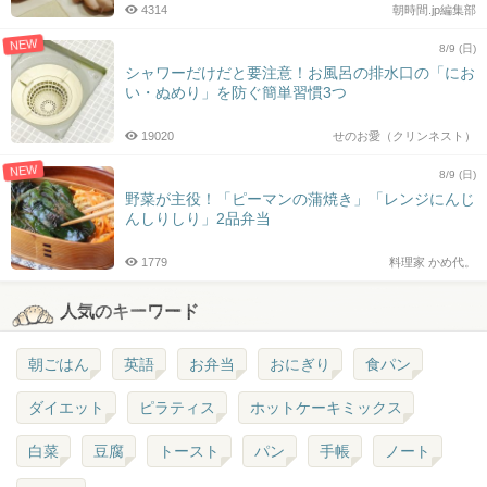
4314
朝時間.jp編集部
NEW
8/9 (日)
シャワーだけだと要注意！お風呂の排水口の「にお
い・ぬめり」を防ぐ簡単習慣3つ
19020
せのお愛（クリンネスト）
NEW
8/9 (日)
野菜が主役！「ピーマンの蒲焼き」「レンジにんじ
んしりしり」2品弁当
1779
料理家 かめ代。
人気のキーワード
朝ごはん
英語
お弁当
おにぎり
食パン
ダイエット
ピラティス
ホットケーキミックス
白菜
豆腐
トースト
パン
手帳
ノート