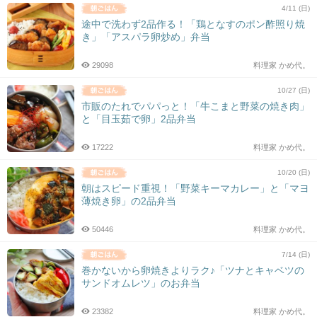
4/11 (日)
途中で洗わず2品作る！「鶏となすのポン酢照り焼
き」「アスパラ卵炒め」弁当
29098
料理家 かめ代。
10/27 (日)
市販のたれでパパっと！「牛こまと野菜の焼き肉」
と「目玉茹で卵」2品弁当
17222
料理家 かめ代。
10/20 (日)
朝はスピード重視！「野菜キーマカレー」と「マヨ
薄焼き卵」の2品弁当
50446
料理家 かめ代。
7/14 (日)
巻かないから卵焼きよりラク♪「ツナとキャベツの
サンドオムレツ」のお弁当
23382
料理家 かめ代。