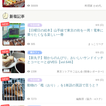
30009
料理家 かめ代。
新着記事
NEW
8/9 (日)
【日曜日の絵本】山手線で東京の街を一周！電車に
乗りたくなる楽しい一冊
BLOG
305
まっこリ〜ナ
NEW
8/9 (日)
【新丸子】朝からのんびり。おいしいサンドイッチ
とコーヒーと@VEG【vol.646】
BLOG
1338
東京ソトアサごはん会 (朝食レポーター)
NEW
8/9 (日)
動物の「檻（おり）」を1単語の英語で言うと？
7273
編集部（協力：eステ）