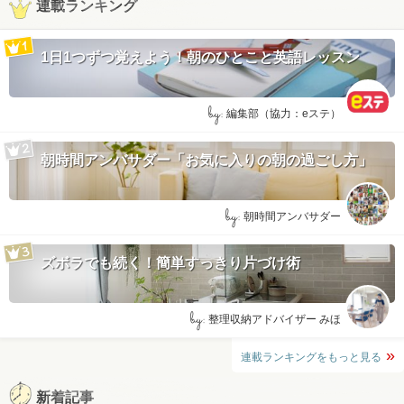
連載ランキング
1日1つずつ覚えよう！朝のひとこと英語レッスン
by:
編集部（協力：eステ）
朝時間アンバサダー「お気に入りの朝の過ごし方」
by:
朝時間アンバサダー
ズボラでも続く！簡単すっきり片づけ術
by:
整理収納アドバイザー みほ
連載ランキングをもっと見る
新着記事