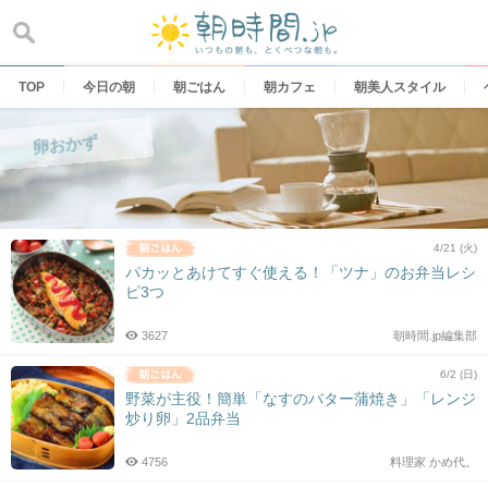
Skip
to
content
TOP
今日の朝
朝ごはん
朝カフェ
朝美人スタイル
卵おかず
4/21 (火)
パカッとあけてすぐ使える！「ツナ」のお弁当レシ
ピ3つ
3627
朝時間.jp編集部
6/2 (日)
野菜が主役！簡単「なすのバター蒲焼き」「レンジ
炒り卵」2品弁当
4756
料理家 かめ代。