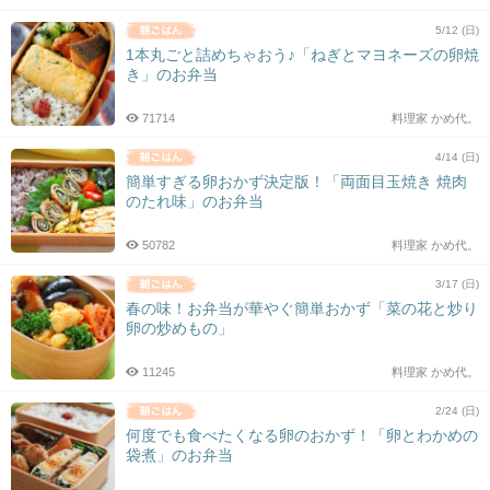
5/12 (日)
1本丸ごと詰めちゃおう♪「ねぎとマヨネーズの卵焼
き」のお弁当
71714
料理家 かめ代。
4/14 (日)
簡単すぎる卵おかず決定版！「両面目玉焼き 焼肉
のたれ味」のお弁当
50782
料理家 かめ代。
3/17 (日)
春の味！お弁当が華やぐ簡単おかず「菜の花と炒り
卵の炒めもの」
11245
料理家 かめ代。
2/24 (日)
何度でも食べたくなる卵のおかず！「卵とわかめの
袋煮」のお弁当