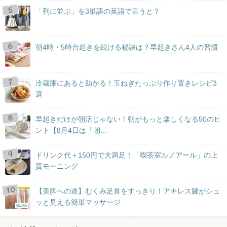
「列に並ぶ」を3単語の英語で言うと？
朝4時・5時台起きを続ける秘訣は？早起きさん4人の習慣
冷蔵庫にあると助かる！玉ねぎたっぷり作り置きレシピ3
選
早起きだけが朝活じゃない！朝がもっと楽しくなる50のヒ
ント【8月4日は「朝...
ドリンク代＋150円で大満足！「喫茶室ルノアール」の上
質モーニング
【美脚への道】むくみ足首をすっきり！アキレス腱がシュ
ッと見える簡単マッサージ
BLOG