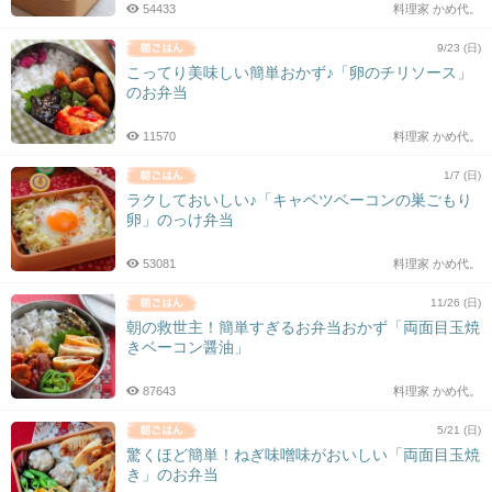
54433
料理家 かめ代。
9/23 (日)
こってり美味しい簡単おかず♪「卵のチリソース」
のお弁当
11570
料理家 かめ代。
1/7 (日)
ラクしておいしい♪「キャベツベーコンの巣ごもり
卵」のっけ弁当
53081
料理家 かめ代。
11/26 (日)
朝の救世主！簡単すぎるお弁当おかず「両面目玉焼
きベーコン醤油」
87643
料理家 かめ代。
5/21 (日)
驚くほど簡単！ねぎ味噌味がおいしい「両面目玉焼
き」のお弁当