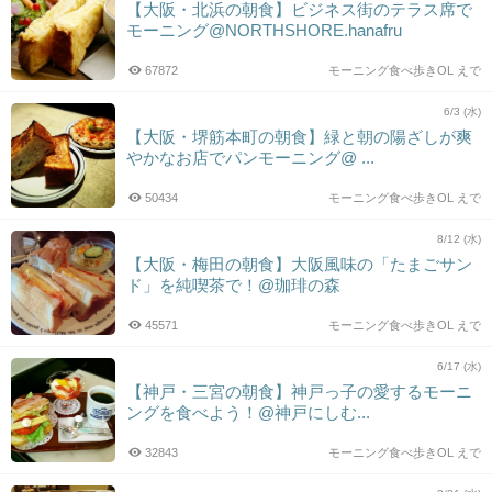
【大阪・北浜の朝食】ビジネス街のテラス席で
モーニング@NORTHSHORE.hanafru
67872
モーニング食べ歩きOL えで
6/3 (水)
【大阪・堺筋本町の朝食】緑と朝の陽ざしが爽
やかなお店でパンモーニング@ ...
50434
モーニング食べ歩きOL えで
8/12 (水)
【大阪・梅田の朝食】大阪風味の「たまごサン
ド」を純喫茶で！@珈琲の森
45571
モーニング食べ歩きOL えで
6/17 (水)
【神戸・三宮の朝食】神戸っ子の愛するモーニ
ングを食べよう！@神戸にしむ...
32843
モーニング食べ歩きOL えで