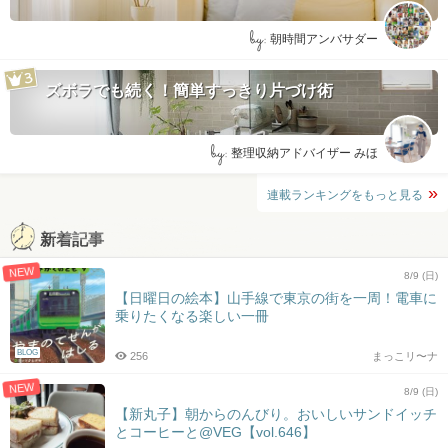
by:
朝時間アンバサダー
ズボラでも続く！簡単すっきり片づけ術
by:
整理収納アドバイザー みほ
連載ランキングをもっと見る
新着記事
NEW
8/9 (日)
【日曜日の絵本】山手線で東京の街を一周！電車に
乗りたくなる楽しい一冊
BLOG
256
まっこリ〜ナ
NEW
8/9 (日)
【新丸子】朝からのんびり。おいしいサンドイッチ
とコーヒーと@VEG【vol.646】