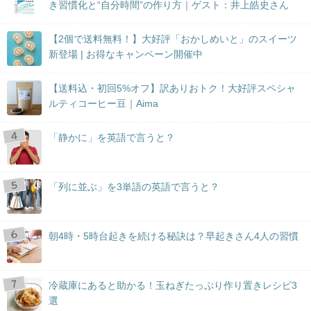
き習慣化と“自分時間”の作り方｜ゲスト：井上皓史さん
【2個で送料無料！】大好評「おかしめいと」のスイーツ
新登場 | お得なキャンペーン開催中
【送料込・初回5%オフ】訳ありおトク！大好評スペシャ
ルティコーヒー豆｜Aima
「静かに」を英語で言うと？
「列に並ぶ」を3単語の英語で言うと？
朝4時・5時台起きを続ける秘訣は？早起きさん4人の習慣
冷蔵庫にあると助かる！玉ねぎたっぷり作り置きレシピ3
選