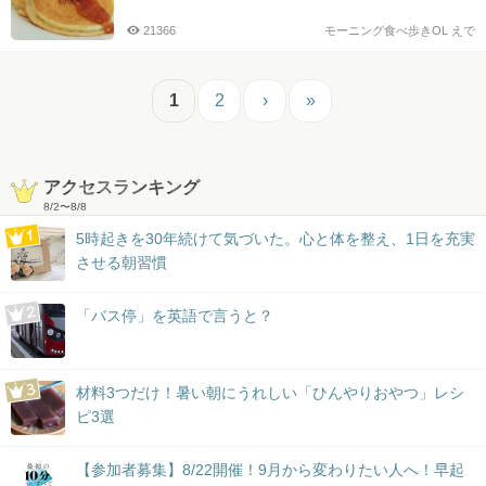
21366
モーニング食べ歩きOL えで
1
2
›
»
アクセスランキング
8/2
〜
8/8
5時起きを30年続けて気づいた。心と体を整え、1日を充実
させる朝習慣
「バス停」を英語で言うと？
材料3つだけ！暑い朝にうれしい「ひんやりおやつ」レシ
ピ3選
【参加者募集】8/22開催！9月から変わりたい人へ！早起