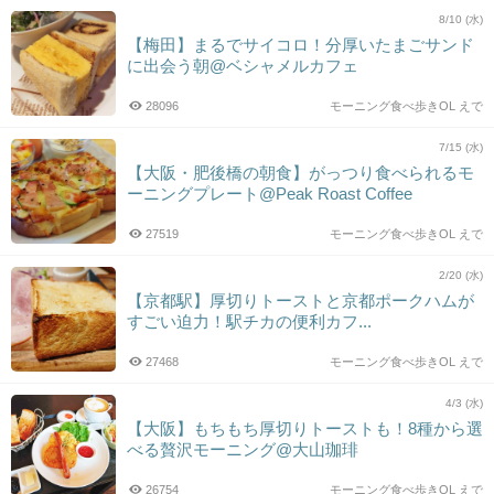
8/10 (水)
【梅田】まるでサイコロ！分厚いたまごサンド
に出会う朝@ベシャメルカフェ
28096
モーニング食べ歩きOL えで
7/15 (水)
【大阪・肥後橋の朝食】がっつり食べられるモ
ーニングプレート@Peak Roast Coffee
27519
モーニング食べ歩きOL えで
2/20 (水)
【京都駅】厚切りトーストと京都ポークハムが
すごい迫力！駅チカの便利カフ...
27468
モーニング食べ歩きOL えで
4/3 (水)
【大阪】もちもち厚切りトーストも！8種から選
べる贅沢モーニング@大山珈琲
26754
モーニング食べ歩きOL えで