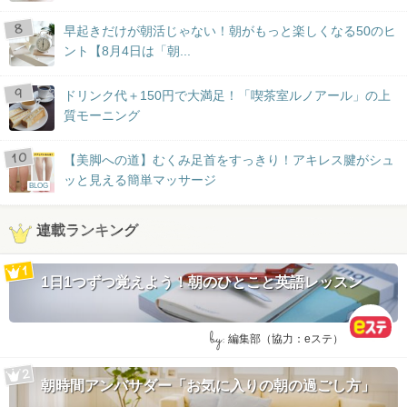
早起きだけが朝活じゃない！朝がもっと楽しくなる50のヒ
ント【8月4日は「朝...
ドリンク代＋150円で大満足！「喫茶室ルノアール」の上
質モーニング
【美脚への道】むくみ足首をすっきり！アキレス腱がシュ
ッと見える簡単マッサージ
BLOG
連載ランキング
1日1つずつ覚えよう！朝のひとこと英語レッスン
by:
編集部（協力：eステ）
朝時間アンバサダー「お気に入りの朝の過ごし方」