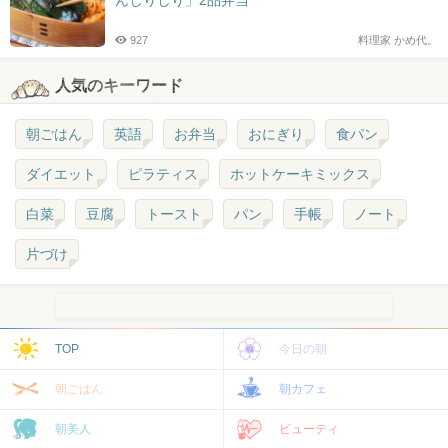
んしりしり」2品弁当
927
料理家 かめ代。
人気のキーワード
朝ごはん
英語
お弁当
おにぎり
食パン
ダイエット
ピラティス
ホットケーキミックス
白菜
豆腐
トースト
パン
手帳
ノート
片づけ
TOP
今日の朝
朝ごはん
朝カフェ
朝美人
ビューティ