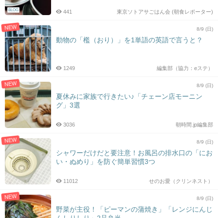
BLOG
441
東京ソトアサごはん会 (朝食レポーター)
NEW
8/9 (日)
動物の「檻（おり）」を1単語の英語で言うと？
1249
編集部（協力：eステ）
NEW
8/9 (日)
夏休みに家族で行きたい♪「チェーン店モーニン
グ」3選
3036
朝時間.jp編集部
NEW
8/9 (日)
シャワーだけだと要注意！お風呂の排水口の「にお
い・ぬめり」を防ぐ簡単習慣3つ
11012
せのお愛（クリンネスト）
NEW
8/9 (日)
野菜が主役！「ピーマンの蒲焼き」「レンジにんじ