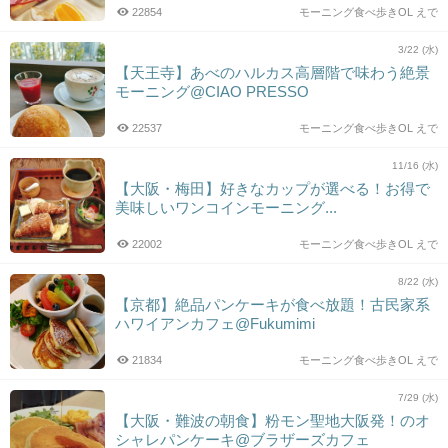
22854
モーニング食べ歩きOL えで
3/22 (水)
【天王寺】あべのハルカス高層階で味わう絶景
モーニング@CIAO PRESSO
22537
モーニング食べ歩きOL えで
11/16 (水)
【大阪・梅田】好きなカップが選べる！お得で
美味しいワンコインモーニング...
22002
モーニング食べ歩きOL えで
8/22 (水)
【京都】絶品パンケーキが食べ放題！古民家系
ハワイアンカフェ@Fukumimi
21834
モーニング食べ歩きOL えで
7/29 (水)
【大阪・難波の朝食】粉モン聖地大阪発！のオ
シャレパンケーキ@ブラザーズカフェ