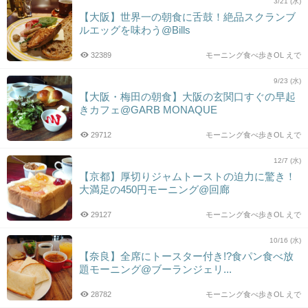
3/21 (水)
【大阪】世界一の朝食に舌鼓！絶品スクランブ
ルエッグを味わう@Bills
32389
モーニング食べ歩きOL えで
9/23 (水)
【大阪・梅田の朝食】大阪の玄関口すぐの早起
きカフェ@GARB MONAQUE
29712
モーニング食べ歩きOL えで
12/7 (水)
【京都】厚切りジャムトーストの迫力に驚き！
大満足の450円モーニング@回廊
29127
モーニング食べ歩きOL えで
10/16 (水)
【奈良】全席にトースター付き!?食パン食べ放
題モーニング@ブーランジェリ...
28782
モーニング食べ歩きOL えで