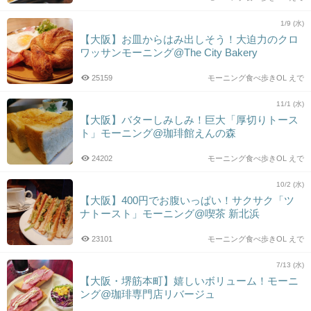
1/9 (水)
【大阪】お皿からはみ出しそう！大迫力のクロ
ワッサンモーニング@The City Bakery
25159
モーニング食べ歩きOL えで
11/1 (水)
【大阪】バターしみしみ！巨大「厚切りトース
ト」モーニング@珈琲館えんの森
24202
モーニング食べ歩きOL えで
10/2 (水)
【大阪】400円でお腹いっぱい！サクサク「ツ
ナトースト」モーニング@喫茶 新北浜
23101
モーニング食べ歩きOL えで
7/13 (水)
【大阪・堺筋本町】嬉しいボリューム！モーニ
ング@珈琲専門店リバージュ