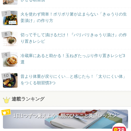
火を使わず簡単！ポリポリ箸が止まらない「きゅうりの生
姜漬け」の作り方
BLOG
切って干して漬けるだけ！『パリパリきゅうり漬け』の作
り置きレシピ
冷蔵庫にあると助かる！玉ねぎたっぷり作り置きレシピ3
選
昔より体重が戻りにくい…と感じたら！「太りにくい体」
をつくる朝習慣3つ
連載ランキング
1日1つずつ覚えよう！朝のひとこと英語レッスン