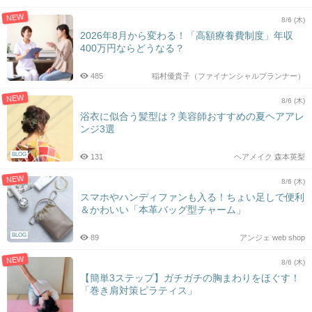
NEW
8/6 (木)
2026年8月から変わる！「高額療養費制度」年収
400万円ならどうなる？
485
稲村優貴子（ファイナンシャルプランナー）
NEW
8/6 (木)
浴衣に似合う髪型は？美容師おすすめの夏ヘアアレ
ンジ3選
BLOG
131
ヘアメイク 森本英梨
NEW
8/6 (木)
スマホやハンディファンも入る！ちょい足しで便利
＆かわいい「本革バッグ型チャーム」
BLOG
89
アンジェ web shop
NEW
8/6 (木)
【簡単3ステップ】ガチガチの胸まわりをほぐす！
「巻き肩対策ピラティス」