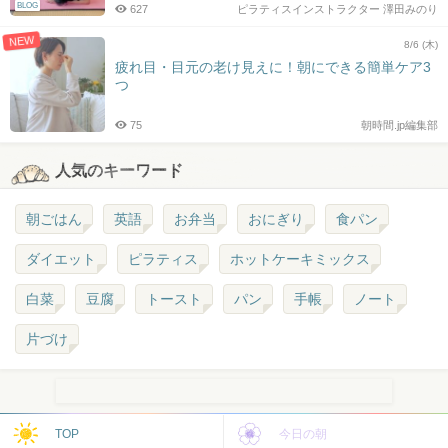
BLOG
627
ピラティスインストラクター 澤田みのり
NEW
8/6 (木)
疲れ目・目元の老け見えに！朝にできる簡単ケア3
つ
75
朝時間.jp編集部
人気のキーワード
朝ごはん
英語
お弁当
おにぎり
食パン
ダイエット
ピラティス
ホットケーキミックス
白菜
豆腐
トースト
パン
手帳
ノート
片づけ
TOP
今日の朝