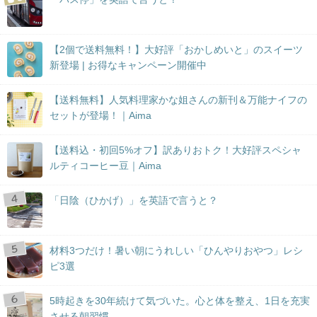
【2個で送料無料！】大好評「おかしめいと」のスイーツ
新登場 | お得なキャンペーン開催中
【送料無料】人気料理家かな姐さんの新刊＆万能ナイフの
セットが登場！｜Aima
【送料込・初回5%オフ】訳ありおトク！大好評スペシャ
ルティコーヒー豆｜Aima
「日陰（ひかげ）」を英語で言うと？
材料3つだけ！暑い朝にうれしい「ひんやりおやつ」レシ
ピ3選
5時起きを30年続けて気づいた。心と体を整え、1日を充実
させる朝習慣