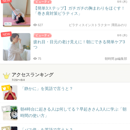
NEW
8/6 (木)
【簡単3ステップ】ガチガチの胸まわりをほぐす！
「巻き肩対策ピラティス」
BLOG
627
ピラティスインストラクター 澤田みのり
NEW
8/6 (木)
疲れ目・目元の老け見えに！朝にできる簡単ケア3
つ
75
朝時間.jp編集部
アクセスランキング
7/29
〜
8/4
「静かに」を英語で言うと？
朝4時台に起きる人は何してる？早起きさん3人に学ぶ「朝
時間の使い方」
「バス停」を英語で言うと？