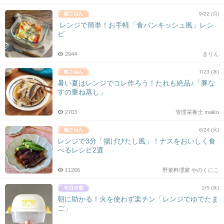
9/22 (月)
レンジで簡単！お手軽「食パンキッシュ風」レシ
ピ
2944
きりん
7/23 (水)
暑い夏はレンジでコレ作ろう！たれも絶品♪「豚な
すの重ね蒸し」
2703
管理栄養士 maiko
6/24 (火)
レンジで3分「揚げびたし風」！ナスをおいしく食
べるレシピ2選
11266
野菜料理家 やのくにこ
2/5 (水)
朝に助かる！火を使わず楽チン「レンジでゆでたま
ご」