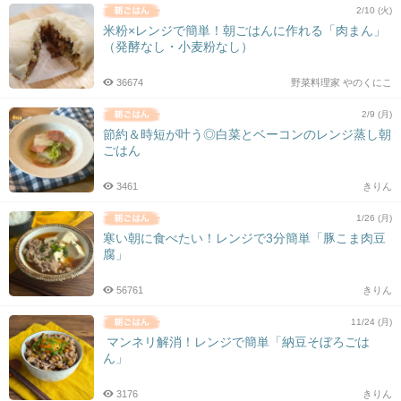
2/10 (火)
米粉×レンジで簡単！朝ごはんに作れる「肉まん」
（発酵なし・小麦粉なし）
36674
野菜料理家 やのくにこ
2/9 (月)
節約＆時短が叶う◎白菜とベーコンのレンジ蒸し朝
ごはん
3461
きりん
1/26 (月)
寒い朝に食べたい！レンジで3分簡単「豚こま肉豆
腐」
56761
きりん
11/24 (月)
マンネリ解消！レンジで簡単「納豆そぼろごは
ん」
3176
きりん