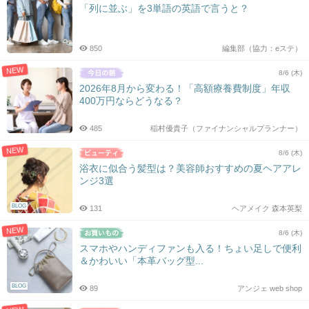
「列に並ぶ」を3単語の英語で言うと？
850
編集部（協力：eステ）
NEW
8/6 (木)
2026年8月から変わる！「高額療養費制度」年収
400万円ならどうなる？
485
稲村優貴子（ファイナンシャルプランナー）
NEW
8/6 (木)
浴衣に似合う髪型は？美容師おすすめの夏ヘアアレ
ンジ3選
BLOG
131
ヘアメイク 森本英梨
NEW
8/6 (木)
スマホやハンディファンも入る！ちょい足しで便利
＆かわいい「本革バッグ型...
BLOG
89
アンジェ web shop