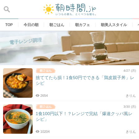
Skip
to
content
TOP
今日の朝
朝ごはん
朝カフェ
朝美人スタイル
電子レンジ調理
4/27 (月)
捨ててたら損！1食50円でできる「鶏皮親子丼」レ
シピ
2654
きりん
3/30 (月)
1食100円以下！？レンジで完結「爆速クッパ風レ
シピ」
10204
きりん