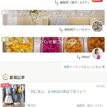
by:
編集部（協力：eステ）
朝時間アンバサダー「お気に入りの朝の過ごし方」
by:
朝時間アンバサダー
「作り置き」でパパッと朝ごはん
by:
Mayu*
連載ランキングをもっと見る
新着記事
NEW
8/6 (木)
「列に並ぶ」を3単語の英語で言うと？
850
編集部（協力：eステ）