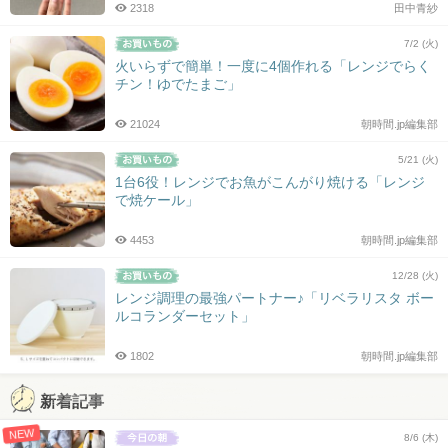
2318
田中青紗
7/2 (火)
火いらずで簡単！一度に4個作れる「レンジでらく
チン！ゆでたまご」
21024
朝時間.jp編集部
5/21 (火)
1台6役！レンジでお魚がこんがり焼ける「レンジ
で焼ケール」
4453
朝時間.jp編集部
12/28 (火)
レンジ調理の最強パートナー♪「リベラリスタ ボー
ルコランダーセット」
1802
朝時間.jp編集部
新着記事
NEW
8/6 (木)